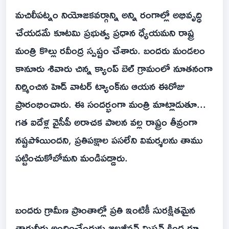
మచిలీపట్నం నియోజకవర్గాన్ని అన్ని రంగాల్లో అభివృద్ధి
చేయడమే కూటమి ప్రభుత్వ ప్రధాన ధ్యేయమని రాష్ట్ర
మంత్రి కొల్లు రవీంద్ర స్పష్టం చేశారు. బందరు మండలం
కానూరు శివారు చిన్న క్యాంప్ బెల్ గ్రామంలో నూతనంగా
నిర్మించిన హెడ్ వాటర్ ట్యాంక్‌ను ఆయన ఈరోజు
ప్రారంభించారు. ఈ సందర్భంగా మంత్రి మాట్లాడుతూ...
గత ఐదేళ్ల వైసీపీ అరాచక పాలన వల్ల రాష్ట్రం తీవ్రంగా
నష్టపోయిందని, ప్రతిపక్షాల పసలేని విమర్శలను తాము
పట్టించుకోబోమని మండిపడ్డారు.
బందరు గ్రామీణ ప్రాంతాల్లో ప్రతి ఇంటికీ సురక్షితమైన
తాగునీరు అందించేందుకు జలజీవన్ మిషన్ కింద రూ.