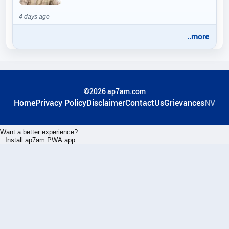
4 days ago
..more
©2026 ap7am.com
Home
Privacy Policy
Disclaimer
ContactUs
Grievances
NV
Want a better experience?
Install ap7am PWA app