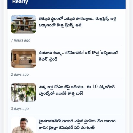
Realty
తక్కువ స్థలంలో ఎక్కువ సౌకర్యాలు.. డ్యూప్లెక్స్ ఇళ్ల
నిర్మాణంలో కొత్త ట్రెండ్స్ ఇవే!
7 hours ago
వంటగది ఉన్నా.. కనిపించదు! ఇదే కొత్త 'ఇన్విజిబుల్
కిచెన్' ట్రెండ్
2 days ago
చిన్న ఇళ్ల కోసం బెస్ట్ ఐడియా.. ఈ 10 హ్యాంగింగ్
ప్లాంట్స్‌తో ఇంటికి కొత్త లుక్!
3 days ago
హైదరాబాద్‌లో రియల్ ఎస్టేట్ స్లంప్‌కు మేం కారణం
కాదు: హైడ్రా కమిషనర్ ఏవీ రంగనాథ్