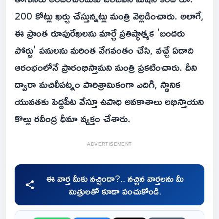
200 కోట్లు ఖర్చు చేస్తున్నట్లు మంత్రి వెల్లడించారు. అలాగే,
ఈ ప్రాంత రూపురేఖలను మార్చే ప్రతిష్ఠాత్మక 'బందరు
పోర్టు' పనులను మరింత వేగవంతం చేసి, వచ్చే ఏడాది
ఆరంభంలోనే ప్రారంభిస్తామని మంత్రి ప్రకటించారు. దీని
ద్వారా మచిలీపట్నం పారిశ్రామికంగా ఎదిగి, స్థానిక
యువతకు పెద్దపీట వేస్తూ ఉపాధి అవకాశాలు లభిస్తాయని
కొల్లు రవీంద్ర ధీమా వ్యక్తం చేశారు.
ADVERTISEMENT
ఈ వార్త మీకు నచ్చిందా?.. నచ్చిన వార్తలను మీ
మిత్రులతో కూడా పంచుకోండి.