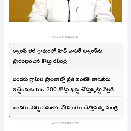
ADVERTISEMENT
క్యాంప్ బెల్ గ్రామంలో హెడ్ వాటర్ ట్యాంక్‌ను
ప్రారంభించిన కొల్లు రవీంద్ర
బందరు గ్రామీణ ప్రాంతాల్లో ప్రతి ఇంటికి తాగునీరు
ఇచ్చేందుకు రూ. 200 కోట్లు ఖర్చు చేస్తున్నట్టు వెల్లడి
బందరు పోర్టు పనులను వేగవంతం చేస్తామన్న మంత్రి
ADVERTISEMENT