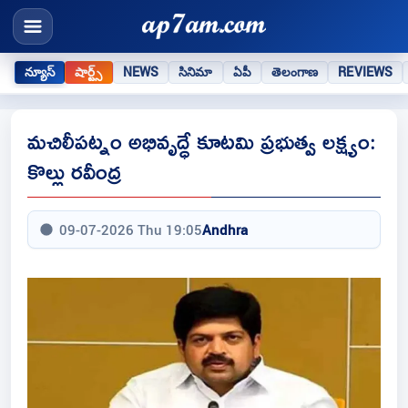
న్యూస్
షార్ట్స్
NEWS
సినిమా
ఏపీ
తెలంగాణ
REVIEWS
మచిలీపట్నం అభివృద్ధే కూటమి ప్రభుత్వ లక్ష్యం:
కొల్లు రవీంద్ర
09-07-2026 Thu 19:05
Andhra