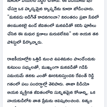
నూనెలో వేయించి సిద్ధం చేశారు. ఈ వీడియోను షేర్
చేస్తూ ఒక హృద్యమైన క్యాప్షన్‌ను కూడా జోడించారు.
"మనవడు అడిగితే కాదనగలనా? నిరంతరం ప్రజా సేవలో
తలమునకలై ఉండే జీవితంలో మనవడితో కలిసి పూరీలు
చేసిన ఈ మధుర క్షణాలు మరువలేనివి" అని ఆయన తన
పోస్టులో పేర్కొన్నారు.
రాజకీయాల్లోని ఒత్తిడి నుంచి ఉపశమనం పొందేందుకు
కుటుంబ సభ్యులతో, ముఖ్యంగా మనవడితో గడిపే
సమయమే తనకు ఎంతో ఊరటనిస్తుందని రేవంత్ రెడ్డి
గతంలో పలు సందర్భాల్లో తెలిపారు. తాజా వీడియో
ఆయన వ్యక్తిగత జీవితంలోని సున్నితమైన కోణాన్ని, ఒక
నాయకుడిలోని తాత ప్రేమను ఆవిష్కరించింది. నిత్యం