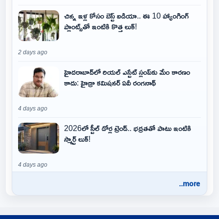
చిన్న ఇళ్ల కోసం బెస్ట్ ఐడియా.. ఈ 10 హ్యాంగింగ్
ప్లాంట్స్‌తో ఇంటికి కొత్త లుక్!
2 days ago
హైదరాబాద్‌లో రియల్ ఎస్టేట్ స్లంప్‌కు మేం కారణం
కాదు: హైడ్రా కమిషనర్ ఏవీ రంగనాథ్
4 days ago
2026లో స్టీల్ డోర్ల ట్రెండ్.. భద్రతతో పాటు ఇంటికి
స్మార్ట్ లుక్!
4 days ago
..more