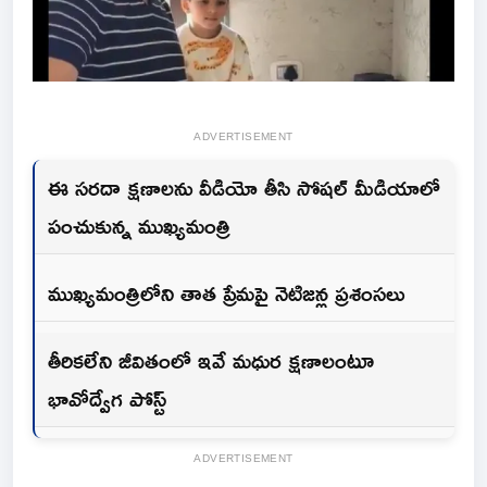
ADVERTISEMENT
ఈ సరదా క్షణాలను వీడియో తీసి సోషల్ మీడియాలో
పంచుకున్న ముఖ్యమంత్రి
ముఖ్యమంత్రిలోని తాత ప్రేమపై నెటిజన్ల ప్రశంసలు
తీరికలేని జీవితంలో ఇవే మధుర క్షణాలంటూ
భావోద్వేగ పోస్ట్
ADVERTISEMENT