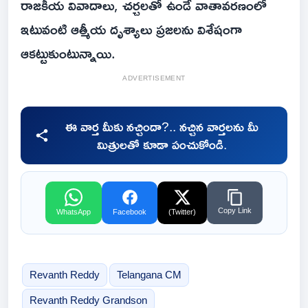
రాజకీయ వివాదాలు, చర్చలతో ఉండే వాతావరణంలో
ఇటువంటి ఆత్మీయ దృశ్యాలు ప్రజలను విశేషంగా
ఆకట్టుకుంటున్నాయి.
ADVERTISEMENT
ఈ వార్త మీకు నచ్చిందా?.. నచ్చిన వార్తలను మీ
మిత్రులతో కూడా పంచుకోండి.
Copy Link
WhatsApp
Facebook
(Twitter)
Revanth Reddy
Telangana CM
Revanth Reddy Grandson