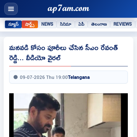
న్యూస్
షార్ట్స్
NEWS
సినిమా
ఏపీ
తెలంగాణ
REVIEWS
మనవడి కోసం పూరీలు చేసిన సీఎం రేవంత్
రెడ్డి... వీడియో వైరల్
09-07-2026 Thu 19:00
Telangana