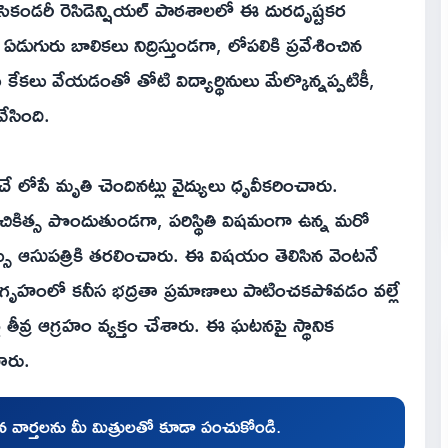
్ సెకండరీ రెసిడెన్షియల్ పాఠశాలలో ఈ దురదృష్టకర
ురు బాలికలు నిద్రిస్తుండగా, లోపలికి ప్రవేశించిన
ేకలు వేయడంతో తోటి విద్యార్థినులు మేల్కొన్నప్పటికీ,
ేసింది.
చే లోపే మృతి చెందినట్లు వైద్యులు ధృవీకరించారు.
చికిత్స పొందుతుండగా, పరిస్థితి విషమంగా ఉన్న మరో
రిమ్స్ ఆసుపత్రికి తరలించారు. ఈ విషయం తెలిసిన వెంటనే
వసతి గృహంలో కనీస భద్రతా ప్రమాణాలు పాటించకపోవడం వల్లే
వ్ర ఆగ్రహం వ్యక్తం చేశారు. ఈ ఘటనపై స్థానిక
ారు.
చిన వార్తలను మీ మిత్రులతో కూడా పంచుకోండి.