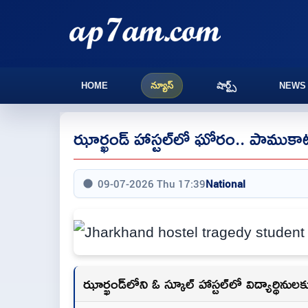
HOME
న్యూస్
షార్ట్స్
NEWS
ఝార్ఖండ్‌ హాస్టల్‌లో ఘోరం.. పాముకాటుక
09-07-2026 Thu 17:39
National
ఝార్ఖండ్‌లోని ఓ స్కూల్ హాస్టల్‌లో విద్యార్థినుల