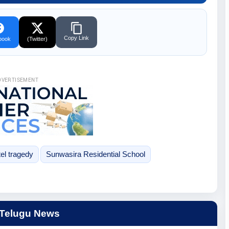
Copy Link
book
(Twitter)
DVERTISEMENT
el tragedy
Sunwasira Residential School
 Telugu News