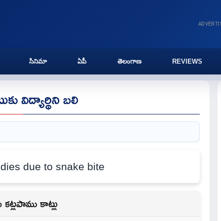
ADVERT
సినిమా
ఏపీ
తెలంగాణ
REVIEWS
ు విద్యార్థిని బలి
కు కట్లపాము కాట్లు