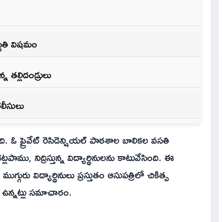
్థితి విషమం
న తల్లిదండ్రులు
ోలీసులు
 ఓ ప్రైవేట్ రెసిడెన్షియల్ పాఠశాల బాలికల వసతి
ము, నిద్రిస్తున్న విద్యార్థినులను కాటువేసింది. ఈ
గురు విద్యార్థినులు ప్రస్తుతం ఆసుపత్రిలో చికిత్స
ా ఉన్నట్లు సమాచారం.