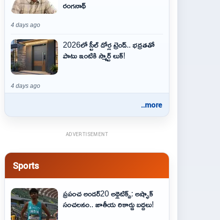
రంగనాథ్
4 days ago
2026లో స్టీల్ డోర్ల ట్రెండ్.. భద్రతతో
పాటు ఇంటికి స్మార్ట్ లుక్!
4 days ago
..more
ADVERTISEMENT
Sports
ప్రపంచ అండర్20 అథ్లెటిక్స్: అష్ఫాక్
సంచలనం.. జాతీయ రికార్డు బద్దలు!