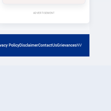
ADVERTISEMENT
vacy Policy
Disclaimer
ContactUs
Grievances
NV