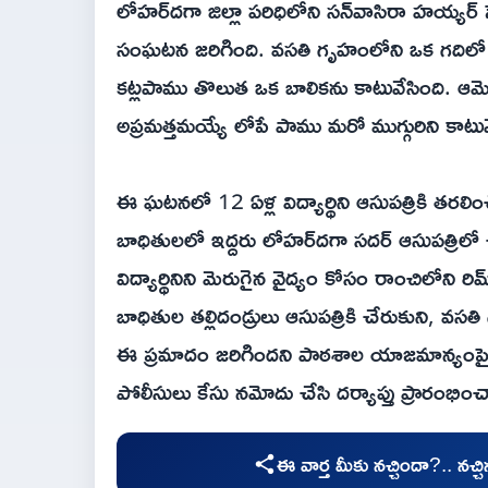
లోహర్‌దగా జిల్లా పరిధిలోని సన్‌వాసిరా హయ్యర
సంఘటన జరిగింది. వసతి గృహంలోని ఒక గదిలో ఏడుగ
కట్లపాము తొలుత ఒక బాలికను కాటువేసింది. ఆమె క
అప్రమత్తమయ్యే లోపే పాము మరో ముగ్గురిని కాటువ
ఈ ఘటనలో 12 ఏళ్ల విద్యార్థిని ఆసుపత్రికి తరలిం
బాధితులలో ఇద్దరు లోహర్‌దగా సదర్ ఆసుపత్రిలో 
విద్యార్థినిని మెరుగైన వైద్యం కోసం రాంచిలోని 
బాధితుల తల్లిదండ్రులు ఆసుపత్రికి చేరుకుని, 
ఈ ప్రమాదం జరిగిందని పాఠశాల యాజమాన్యంపై తీ
పోలీసులు కేసు నమోదు చేసి దర్యాప్తు ప్రారంభించ
ఈ వార్త మీకు నచ్చిందా?.. నచ్