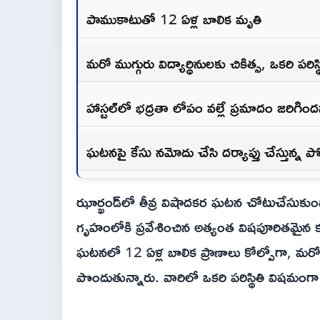
పాముకాటుతో 12 ఏళ్ల బాలిక మృతి
మరో ముగ్గురు విద్యార్థినులకు చికిత్స, ఒకరి పరిస
హాస్టల్‌లో భద్రతా లోపం వల్లే ప్రమాదం జరిగిందన్
ఘటనపై కేసు నమోదు చేసి దర్యాప్తు చేస్తున్న ప
ఝార్ఖండ్‌లో తీవ్ర విషాదకర ఘటన చోటుచేసుకుంది.
గృహంలోకి ప్రవేశించిన అత్యంత విషపూరితమైన కట్లపా
ఘటనలో 12 ఏళ్ల బాలిక ప్రాణాలు కోల్పోగా, మరో ముగ్
పొందుతున్నారు. వారిలో ఒకరి పరిస్థితి విషమంగ