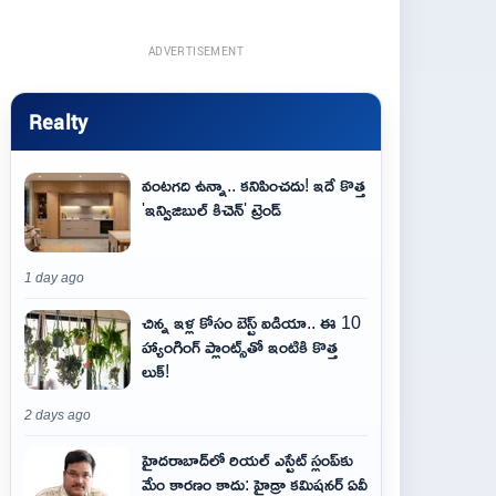
ADVERTISEMENT
Realty
వంటగది ఉన్నా.. కనిపించదు! ఇదే కొత్త
'ఇన్విజిబుల్ కిచెన్' ట్రెండ్
1 day ago
చిన్న ఇళ్ల కోసం బెస్ట్ ఐడియా.. ఈ 10
హ్యాంగింగ్ ప్లాంట్స్‌తో ఇంటికి కొత్త
లుక్!
2 days ago
హైదరాబాద్‌లో రియల్ ఎస్టేట్ స్లంప్‌కు
మేం కారణం కాదు: హైడ్రా కమిషనర్ ఏవీ