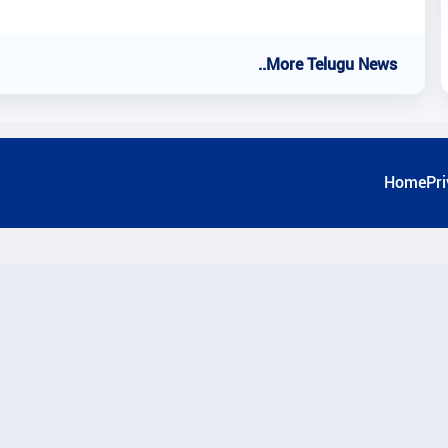
..More Telugu News
Home
Pri