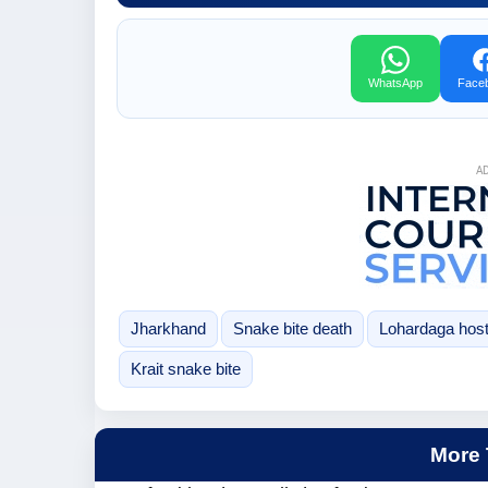
WhatsApp
Face
A
Jharkhand
Snake bite death
Lohardaga host
Krait snake bite
More