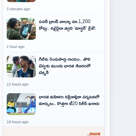
5 minutes ago
సచిన్ బ్రాండ్ వాల్యూ రూ.1,200
కోట్లు.. రిటైరైనా తగ్గని ‘మాస్టర్’ క్రేజ్!
1 hour ago
గిల్‌కు రెండుసార్లు గాయం.. తొలి
టెస్టుకు ముందు భారత శిబిరంలో
టెన్షన్
12 hours ago
భారత మహిళల దక్షిణాఫ్రికా పర్యటనలో
మార్పులు.. కొత్తగా టీ20 సిరీస్ ఖరారు
18 hours ago
..more