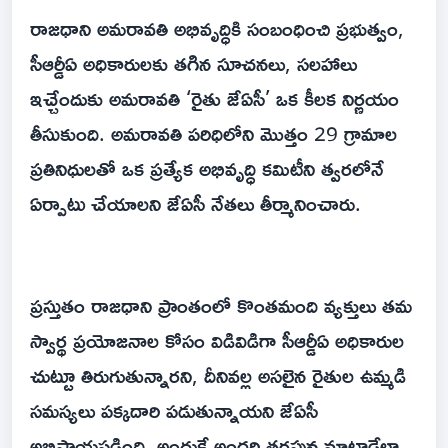
రాజధాని అమరావతి అభివృద్ధికి సంబంధించి ప్రభుత్వం,
సీఆర్డీఏ అధికారులకు తగిన సూచనలు, సలహాలు
ఇచ్చేందుకు అమరావతి ‘రైతు జేఏసీ’ ఒక కీలక నిర్ణయం
తీసుకుంది. అమరావతి పరిధిలోని మొత్తం 29 గ్రామాల
ప్రతినిధులతో ఒక ప్రత్యేక అభివృద్ధి కమిటీని త్వరలోనే
ఏర్పాటు చేయాలని జేఏసీ నేతలు తీర్మానించారు.
ప్రస్తుతం రాజధాని ప్రాంతంలో కొంతమంది వ్యక్తులు తమ
స్వార్థ ప్రయోజనాల కోసం విడివిడిగా సీఆర్డీఏ అధికారుల
చుట్టూ తిరుగుతున్నారని, దీనివల్ల అసలైన రైతుల ఉమ్మడి
సమస్యలు పక్కదారి పడుతున్నాయని జేఏసీ
అభిప్రాయపడింది. అందుకే అందరి తరఫున మాట్లాడేలా