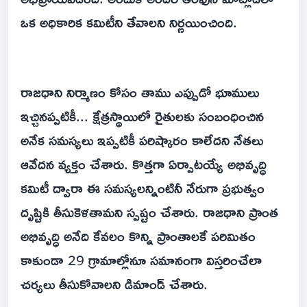
ఒక అధికారిక కమిటీని తేవాలని నిర్ణయించింది.
రాజధాని నిర్మాణం కోసం తాము ఎప్పుడో భూములు
ఇచ్చినప్పటికీ... క్షేత్రస్థాయిలో రైతులకు సంబంధించిన
అనేక సమస్యలు ఇప్పటికీ పరిష్కారం కాలేదని నేతలు
ఆవేదన వ్యక్తం చేశారు. కొత్తగా ఏర్పాటయ్యే అభివృద్ధి
కమిటీ ద్వారా ఈ సమస్యలన్నింటినీ నేరుగా ప్రభుత్వం
దృష్టికి తీసుకెళతామని స్పష్టం చేశారు. రాజధాని ప్రాంత
అభివృద్ధి అనేది కేవలం కొన్ని ప్రాంతాలకే పరిమితం
కాకుండా 29 గ్రామాల్లోనూ సమానంగా విస్తరించేలా
చర్యలు తీసుకోవాలని డిమాండ్ చేశారు.