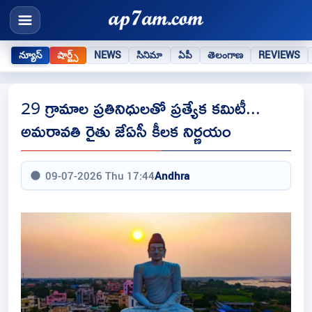
న్యూస్
షార్ట్స్
NEWS
సినిమా
ఏపీ
తెలంగాణ
REVIEWS
29 గ్రామాల ప్రతినిధులతో ప్రత్యేక కమిటీ...
అమరావతి రైతు జేఏసీ కీలక నిర్ణయం
09-07-2026 Thu 17:44
Andhra