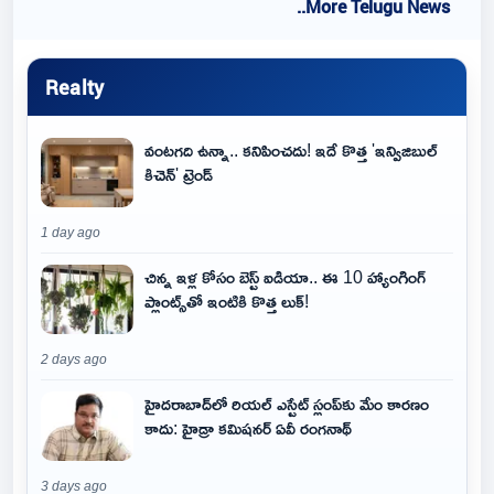
..More Telugu News
Realty
వంటగది ఉన్నా.. కనిపించదు! ఇదే కొత్త 'ఇన్విజిబుల్
కిచెన్' ట్రెండ్
1 day ago
చిన్న ఇళ్ల కోసం బెస్ట్ ఐడియా.. ఈ 10 హ్యాంగింగ్
ప్లాంట్స్‌తో ఇంటికి కొత్త లుక్!
2 days ago
హైదరాబాద్‌లో రియల్ ఎస్టేట్ స్లంప్‌కు మేం కారణం
కాదు: హైడ్రా కమిషనర్ ఏవీ రంగనాథ్
3 days ago