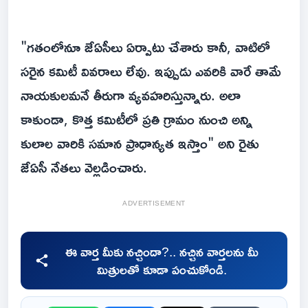
"గతంలోనూ జేఏసీలు ఏర్పాటు చేశారు కానీ, వాటిలో
సరైన కమిటీ వివరాలు లేవు. ఇప్పుడు ఎవరికి వారే తామే
నాయకులమనే తీరుగా వ్యవహరిస్తున్నారు. అలా
కాకుండా, కొత్త కమిటీలో ప్రతి గ్రామం నుంచి అన్ని
కులాల వారికి సమాన ప్రాధాన్యత ఇస్తాం" అని రైతు
జేఏసీ నేతలు వెల్లడించారు.
ADVERTISEMENT
ఈ వార్త మీకు నచ్చిందా?.. నచ్చిన వార్తలను మీ
మిత్రులతో కూడా పంచుకోండి.