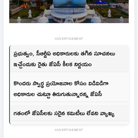
ADVERTISEMENT
ప్రభుత్వం, సీఆర్డీఏ అధికారులకు తగిన సూచనలు
ఇచ్చేందుకు రైతు జేఏసీ కీలక నిర్ణయం
కొందరు స్వార్థ ప్రయోజనాల కోసం విడివిడిగా
అధికారుల చుట్టూ తిరుగుతున్నారన్న జేఏసీ
గతంలో జేఏసీలకు సరైన కమిటీలు లేవని వ్యాఖ్య
ADVERTISEMENT