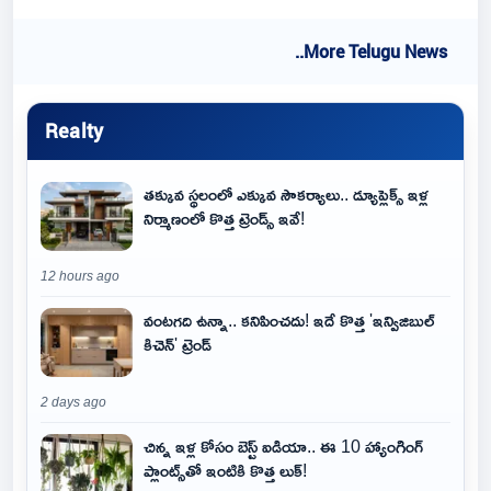
..More Telugu News
Realty
తక్కువ స్థలంలో ఎక్కువ సౌకర్యాలు.. డ్యూప్లెక్స్ ఇళ్ల
నిర్మాణంలో కొత్త ట్రెండ్స్ ఇవే!
12 hours ago
వంటగది ఉన్నా.. కనిపించదు! ఇదే కొత్త 'ఇన్విజిబుల్
కిచెన్' ట్రెండ్
2 days ago
చిన్న ఇళ్ల కోసం బెస్ట్ ఐడియా.. ఈ 10 హ్యాంగింగ్
ప్లాంట్స్‌తో ఇంటికి కొత్త లుక్!