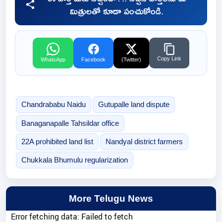
మిత్రులతో కూడా పంచుకోండి.
Copy Link
WhatsApp
Facebook
(Twitter)
Chandrababu Naidu
Gutupalle land dispute
Banaganapalle Tahsildar office
22A prohibited land list
Nandyal district farmers
Chukkala Bhumulu regularization
More Telugu News
Error fetching data: Failed to fetch