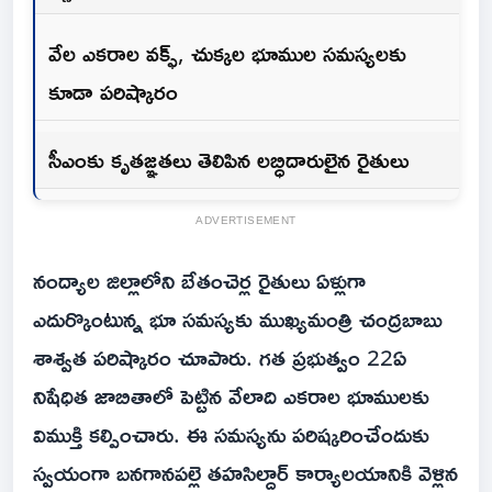
వేల ఎకరాల వక్ఫ్, చుక్కల భూముల సమస్యలకు
కూడా పరిష్కారం
సీఎంకు కృతజ్ఞతలు తెలిపిన లబ్ధిదారులైన రైతులు
ADVERTISEMENT
నంద్యాల జిల్లాలోని బేతంచెర్ల రైతులు ఏళ్లుగా
ఎదుర్కొంటున్న భూ సమస్యకు ముఖ్యమంత్రి చంద్రబాబు
శాశ్వత పరిష్కారం చూపారు. గత ప్రభుత్వం 22ఏ
నిషేధిత జాబితాలో పెట్టిన వేలాది ఎకరాల భూములకు
విముక్తి కల్పించారు. ఈ సమస్యను పరిష్కరించేందుకు
స్వయంగా బనగానపల్లె తహసిల్దార్ కార్యాలయానికి వెళ్లిన