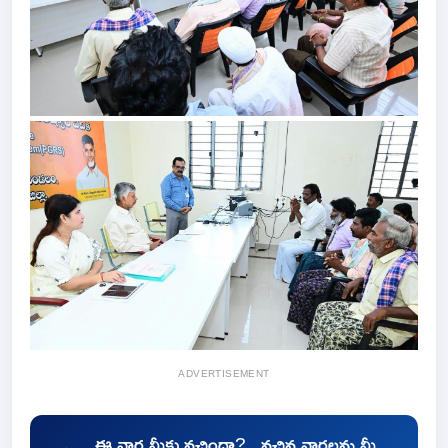
ADVERTISEMENT
ఈ వార్త మీకు నచ్చిందా?.. నచ్చిన వార్తలను మీ