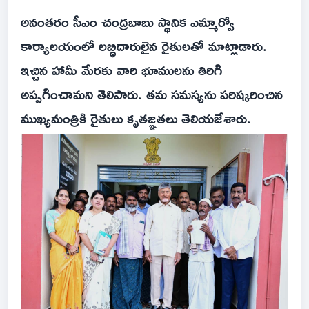
అనంతరం సీఎం చంద్రబాబు స్థానిక ఎమ్మార్వో
కార్యాలయంలో లబ్ధిదారులైన రైతులతో మాట్లాడారు.
ఇచ్చిన హామీ మేరకు వారి భూములను తిరిగి
అప్పగించామని తెలిపారు. తమ సమస్యను పరిష్కరించిన
ముఖ్యమంత్రికి రైతులు కృతజ్ఞతలు తెలియజేశారు.