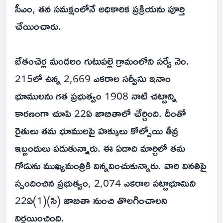
సీఎం, తన సమక్షంలోనే అధికారిక ప్రక్రియను పూర్తి
చేయించారు.
బేతంచెర్ల మండలం గుటుపల్లె గ్రామంలోని సర్వే నెం.
215లో ఉన్న 2,669 ఎకరాల సర్వీసు ఇనాం
భూములను గత ప్రభుత్వం 1908 నాటి చట్టాన్ని
కారణంగా చూపి 22ఏ జాబితాలో చేర్చింది. దీంతో
రైతులు తమ భూములపై హక్కులు కోల్పోయి తీవ్ర
ఇబ్బందులు పడుతున్నారు. ఈ ఏడాది మార్చిలో తమ
గోడును ముఖ్యమంత్రికి విన్నవించుకున్నారు. వారి వినతిపై
స్పందించిన ప్రభుత్వం, 2,074 ఎకరాల పట్టాభూమిని
22ఏ(1)(సి) జాబితా నుంచి తొలగించాలని
నిర్ణయించింది.