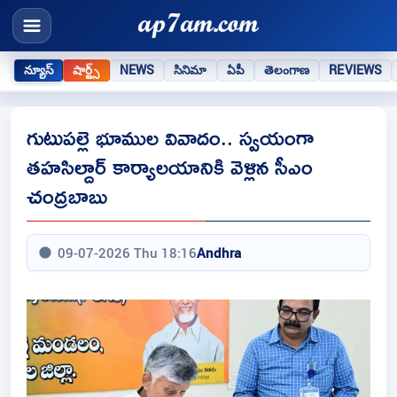
న్యూస్
షార్ట్స్
NEWS
సినిమా
ఏపీ
తెలంగాణ
REVIEWS
గుటుపల్లె భూముల వివాదం.. స్వయంగా
తహసిల్దార్ కార్యాలయానికి వెళ్లిన సీఎం
చంద్రబాబు
09-07-2026 Thu 18:16
Andhra