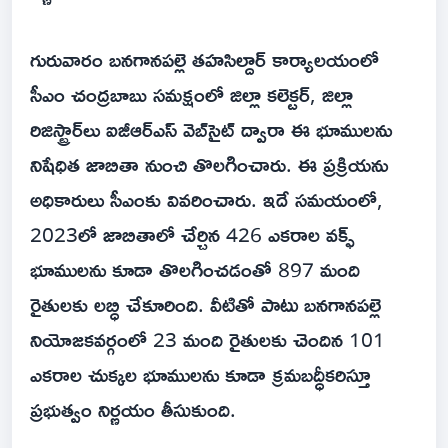
గురువారం బనగానపల్లె తహసిల్దార్ కార్యాలయంలో
సీఎం చంద్రబాబు సమక్షంలో జిల్లా కలెక్టర్, జిల్లా
రిజిస్ట్రార్‌లు ఐజీఆర్ఎస్ వెబ్‌సైట్ ద్వారా ఈ భూములను
నిషేధిత జాబితా నుంచి తొలగించారు. ఈ ప్రక్రియను
అధికారులు సీఎంకు వివరించారు. ఇదే సమయంలో,
2023లో జాబితాలో చేర్చిన 426 ఎకరాల వక్ఫ్
భూములను కూడా తొలగించడంతో 897 మంది
రైతులకు లబ్ధి చేకూరింది. వీటితో పాటు బనగానపల్లె
నియోజకవర్గంలో 23 మంది రైతులకు చెందిన 101
ఎకరాల చుక్కల భూములను కూడా క్రమబద్ధీకరిస్తూ
ప్రభుత్వం నిర్ణయం తీసుకుంది.