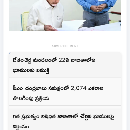
ADVERTISEMENT
బేతంచెర్ల మండలంలో 22ఏ జాబితాలోని
భూములకు విముక్తి
సీఎం చంద్రబాబు సమక్షంలో 2,074 ఎకరాల
తొలగింపు ప్రక్రియ
గత ప్రభుత్వం నిషేధిత జాబితాలో చేర్చిన భూములపై
నిర్ణయం