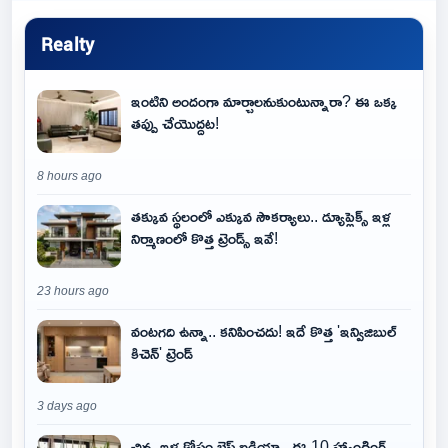
Realty
ఇంటిని అందంగా మార్చాలనుకుంటున్నారా? ఈ ఒక్క
తప్పు చేయొద్దట!
8 hours ago
తక్కువ స్థలంలో ఎక్కువ సౌకర్యాలు.. డ్యూప్లెక్స్ ఇళ్ల
నిర్మాణంలో కొత్త ట్రెండ్స్ ఇవే!
23 hours ago
వంటగది ఉన్నా.. కనిపించదు! ఇదే కొత్త 'ఇన్విజిబుల్
కిచెన్' ట్రెండ్
3 days ago
చిన్న ఇళ్ల కోసం బెస్ట్ ఐడియా.. ఈ 10 హ్యాంగింగ్