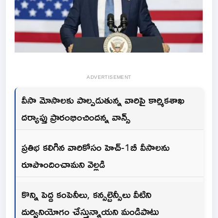
ADVERTISEMENT
వీసా మోసాలకు పాల్పడుతున్న వారిపై కార్మికశాఖ
దర్యాప్తు ప్రారంభించిందన్న వాన్స్
ప్రతిభ కలిగిన వారికోసం హెచ్-1బీ వీసాలను
రూపొందించామని వెల్లడి
కొన్ని పెద్ద కంపెనీలు, కన్సల్టెన్సీలు వీటిని
దుర్వినియోగం చేస్తున్నాయని మండిపాటు