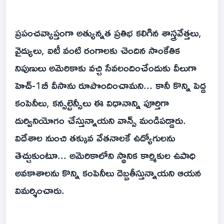
ప్రపంచవ్యాప్తంగా అత్యున్నత ప్రతిభ కలిగిన శాస్త్రవేత్తలు,
వైద్యులు, ఐటీ వంటి రంగాలకు చెందిన సాంకేతిక
నిపుణులు అమెరికాకు వచ్చి సేవలందించేందుకు వీలుగా
హెచ్-1బీ వీసాను రూపొందించామని... కానీ కొన్ని పెద్ద
కంపెనీలు, కన్సల్టెన్సీలు ఈ విధానాన్ని పూర్తిగా
దుర్వినియోగం చేస్తున్నాయని వాన్స్ మండిపడ్డారు.
విదేశాల నుంచి తక్కువ వేతనాలకే ఉద్యోగులను
తెచ్చుకుంటూ... అమెరికాలోని స్థానిక కార్మికుల ఉపాధి
అవకాశాలను కొన్ని కంపెనీలు దెబ్బతీస్తున్నాయని ఆయన
విమర్శించారు.