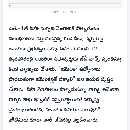
ADVERTISEMENT
హెచ్-1బీ వీసా దుర్వినియోగానికి పాల్పడుతూ,
నిబంధనలను ఉల్లంఘిస్తున్న కంపెనీలు, వ్యక్తులపై
అమెరికా ప్రభుత్వం ఉక్కుపాదం మోపింది. ఈ
వ్యవహారంపై అమెరికా ఉపాధ్యక్షుడు జేడీ వాన్స్ స్పందిస్తూ
కీలక వ్యాఖ్యలు చేశారు. "అమెరికా ఉద్యోగాలు
ప్రాథమికంగా అమెరికన్లకే దక్కాలి" అని ఆయన స్పష్టం
చేశారు. వీసా మోసాలకు పాల్పడుతున్న వారిపై అమెరికా
కార్మిక శాఖ ఇప్పటికే విస్తృతస్థాయిలో దర్యాప్తు
ప్రారంభించిందని, విచారణ నిమిత్తం పలువురికి
నోటీసులు కూడా జారీ చేసినట్లు వెల్లడించారు.