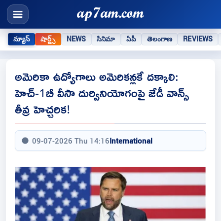
న్యూస్
షార్ట్స్
NEWS
సినిమా
ఏపీ
తెలంగాణ
REVIEWS
అమెరికా ఉద్యోగాలు అమెరికన్లకే దక్కాలి:
హెచ్-1బీ వీసా దుర్వినియోగంపై జేడీ వాన్స్
తీవ్ర హెచ్చరిక!
09-07-2026 Thu 14:16
International