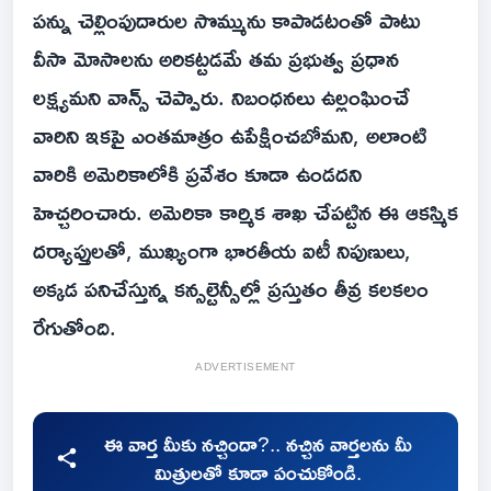
పన్ను చెల్లింపుదారుల సొమ్మును కాపాడటంతో పాటు
వీసా మోసాలను అరికట్టడమే తమ ప్రభుత్వ ప్రధాన
లక్ష్యమని వాన్స్ చెప్పారు. నిబంధనలు ఉల్లంఘించే
వారిని ఇకపై ఎంతమాత్రం ఉపేక్షించబోమని, అలాంటి
వారికి అమెరికాలోకి ప్రవేశం కూడా ఉండదని
హెచ్చరించారు. అమెరికా కార్మిక శాఖ చేపట్టిన ఈ ఆకస్మిక
దర్యాప్తులతో, ముఖ్యంగా భారతీయ ఐటీ నిపుణులు,
అక్కడ పనిచేస్తున్న కన్సల్టెన్సీల్లో ప్రస్తుతం తీవ్ర కలకలం
రేగుతోంది.
ADVERTISEMENT
ఈ వార్త మీకు నచ్చిందా?.. నచ్చిన వార్తలను మీ
మిత్రులతో కూడా పంచుకోండి.