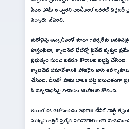
సీఎం హామీ ఇచ్చారని ఎండీఎంకే జనరల్ సెక్రటర
ఫిర్యాదు చేసింది.
మరోవైపు అన్నాడీఎంకే కూడా గవర్నర్‌కు వినతిపత్ర
హస్తంపైనా, క్యాబినెట్ భేటీల్లో ప్రైవేట్ వ్యక్త
ప్రభుత్వం నుంచి వివరణ కోరాలని విజ్ఞప్తి చేసింది.
క్యాబినెట్ సమావేశానికి హాజరైన జాన్ ఆరోగ్యసామి
చేసింది. దీనితో పాటు బాలిక పట్ల అనుచితంగా ప్
పి.విశ్వనాథన్‌పై విచారణ జరపాలని కోరింది.
అయితే ఈ ఆరోపణలను అధికార టీవీకే పార్టీ తీవ్రంగా
ముఖ్యమంత్రికి ప్రత్యేక సలహాదారులుగా నియమించామన