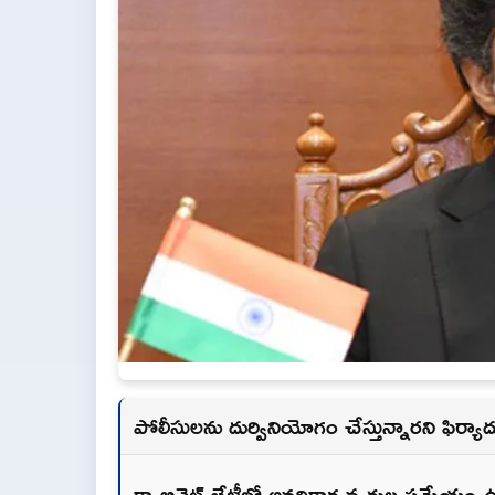
పోలీసులను దుర్వినియోగం చేస్తున్నారని ఫిర్యా
క్యాబినెట్ భేటీల్లో అనధికార వ్యక్తుల ప్రమేయ