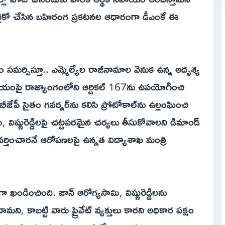
ీ వైకో చేసిన బహిరంగ ప్రకటనల ఆధారంగా డీఎంకే ఈ
ం సమర్పిస్తూ.. ఎమ్మెల్యేల రాజీనామాల వెనుక ఉన్న అదృశ్య
ుల ప్రమేయంపై రాజ్యాంగంలోని ఆర్టికల్ 167ను ఉపయోగించి
 బీజేపీ సైతం గవర్నర్‌ను కలిసి ప్రోటోకాల్‌ను ఉల్లంఘించి
, విష్ణురెడ్డిలపై చట్టపరమైన చర్యలు తీసుకోవాలని డిమాండ్
రవర్తించారనే ఆరోపణలపై ఉన్నత విద్యాశాఖ మంత్రి
 ఖండించింది. జాన్ ఆరోగ్యసామి, విష్ణురెడ్డిలను
ి, కాబట్టి వారు ప్రైవేట్ వ్యక్తులు కారని అధికార పక్షం