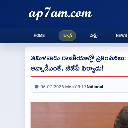
HOME
న్యూస్
షార్ట్స్
NEWS
తమిళనాడు రాజకీయాల్లో ప్రకంపనలు: టీవ
అన్నాడీఎంకే, బీజేపీ ఫిర్యాదు!
06-07-2026 Mon 09:17
National