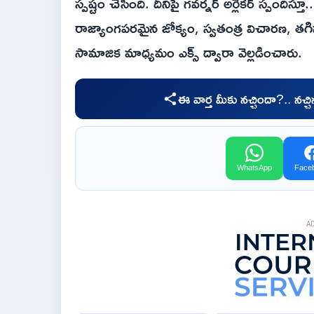
స్పష్టం చేసింది. దీనిపై గవర్నర్ అర్లేకర్ స్పందిస్
రాజ్యాంగపరమైన జోక్యం, స్వతంత్ర విచారణ, తగిన
సామాజిక మాధ్యమం ఎక్స్ ద్వారా వెల్లడించారు.
ఈ వార్త మీకు నచ్చిందా?.. నచ్
WhatsApp
Face
A