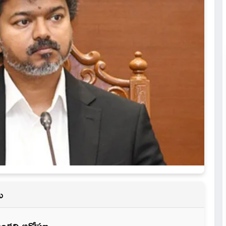
దు
ం ఉందని ఆరోపణ