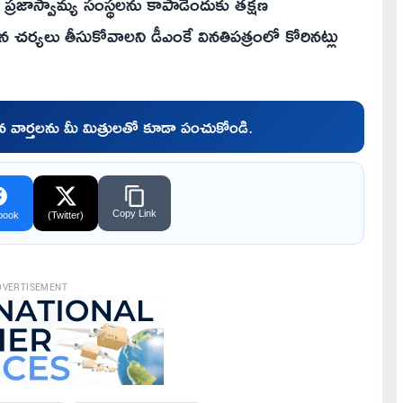
తూ.. ప్రజాస్వామ్య సంస్థలను కాపాడేందుకు తక్షణ
 చర్యలు తీసుకోవాలని డీఎంకే వినతిపత్రంలో కోరినట్లు
చిన వార్తలను మీ మిత్రులతో కూడా పంచుకోండి.
Copy Link
book
(Twitter)
DVERTISEMENT