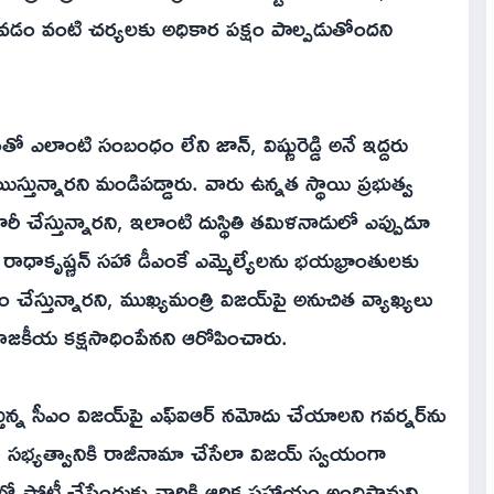
 తేవడం వంటి చర్యలకు అధికార పక్షం పాల్పడుతోందని
 ఎలాంటి సంబంధం లేని జాన్, విష్ణు‌రెడ్డి అనే ఇద్దరు
ిస్తున్నారని మండిపడ్డారు. వారు ఉన్నత స్థాయి ప్రభుత్వ
ీ చేస్తున్నారని, ఇలాంటి దుస్థితి తమిళనాడులో ఎప్పుడూ
్ రాధాకృష్ణన్‌ సహా డీఎంకే ఎమ్మెల్యేలను భయభ్రాంతులకు
 చేస్తున్నారని, ముఖ్యమంత్రి విజయ్‌పై అనుచిత వ్యాఖ్యలు
రాజకీయ కక్షసాధింపేనని ఆరోపించారు.
్తున్న సీఎం విజయ్‌పై ఎఫ్‌ఐఆర్ నమోదు చేయాలని గవర్నర్‌ను
ంబ్లీ సభ్యత్వానికి రాజీనామా చేసేలా విజయ్ స్వయంగా
లో పోటీ చేసేందుకు వారికి ఆర్థిక సహాయం అందిస్తామని