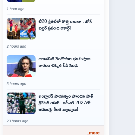
1 hour ago
టీ20 క్రికెట్‌లో కొత్త రారాజు.. జోస్
బట్లర్ ప్ర‌పంచ రికార్డ్‌!
2 hours ago
అకాడమీకి రెండోసారి భూమిపూజ..
కారణం చెప్పిన పీవీ సింధు
3 hours ago
ఇంగ్లాండ్ పౌరసత్వం పొందిన పాక్
క్రికెటర్ ఆమిర్.. ఐపీఎల్ 2027లో
ఆడటంపై కీలక వ్యాఖ్యలు!
23 hours ago
..more