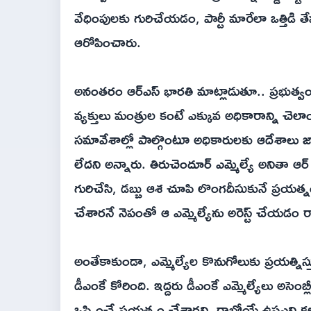
వేధింపులకు గురిచేయడం, పార్టీ మారేలా ఒత్తిడి
ఆరోపించారు.
అనంతరం ఆర్‌ఎస్ భారతి మాట్లాడుతూ.. ప్రభుత్వంతో
వ్యక్తులు మంత్రుల కంటే ఎక్కువ అధికారాన్ని చెలాయ
సమావేశాల్లో పాల్గొంటూ అధికారులకు ఆదేశాలు జార
లేదని అన్నారు. తిరుచెందూర్ ఎమ్మెల్యే అనితా ఆర
గురిచేసి, డబ్బు ఆశ చూపి లొంగదీసుకునే ప్రయత్నం
చేశారనే నెపంతో ఆ ఎమ్మెల్యేను అరెస్ట్ చేయడం 
అంతేకాకుండా, ఎమ్మెల్యేల కొనుగోలుకు ప్రయత్నిస
డీఎంకే కోరింది. ఇద్దరు డీఎంకే ఎమ్మెల్యేలు అసె
ఒప్పించే ప్రయత్నం చేశారని, రాబోయే ఉపఎన్నికల్