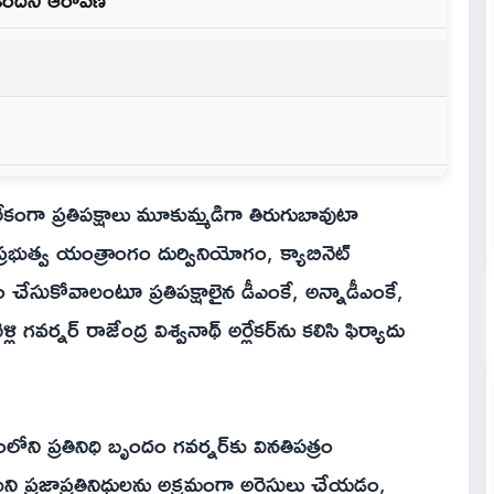
రేకంగా ప్రతిపక్షాలు మూకుమ్మడిగా తిరుగుబావుటా
ప్రభుత్వ యంత్రాంగం దుర్వినియోగం, క్యాబినెట్
ం చేసుకోవాలంటూ ప్రతిపక్షాలైన డీఎంకే, అన్నాడీఎంకే,
ి గవర్నర్ రాజేంద్ర విశ్వనాథ్ అర్లేకర్‌ను కలిసి ఫిర్యాదు
వంలోని ప్రతినిధి బృందం గవర్నర్‌కు వినతిపత్రం
కుని ప్రజాప్రతినిధులను అక్రమంగా అరెస్టులు చేయడం,