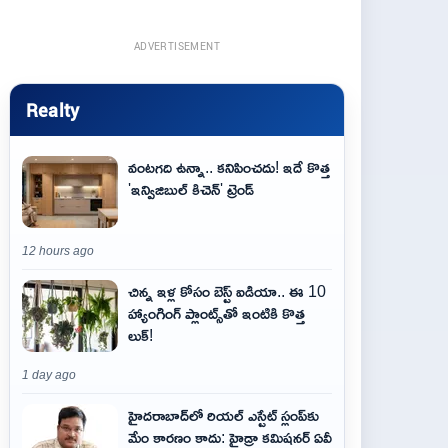
ADVERTISEMENT
Realty
వంటగది ఉన్నా.. కనిపించదు! ఇదే కొత్త
'ఇన్విజిబుల్ కిచెన్' ట్రెండ్
12 hours ago
చిన్న ఇళ్ల కోసం బెస్ట్ ఐడియా.. ఈ 10
హ్యాంగింగ్ ప్లాంట్స్‌తో ఇంటికి కొత్త
లుక్!
1 day ago
హైదరాబాద్‌లో రియల్ ఎస్టేట్ స్లంప్‌కు
మేం కారణం కాదు: హైడ్రా కమిషనర్ ఏవీ