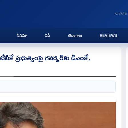
ADVERT
సినిమా
ఏపీ
తెలంగాణ
REVIEWS
ీకే ప్రభుత్వంపై గవర్నర్‌కు డీఎంకే,