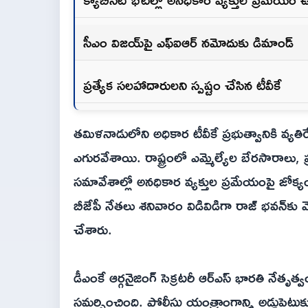
సీఎం విజయ్‌పై ఎఫ్‌ఐఆర్ నమోదుకు డిమాండ్
ప్రత్యేక సలహాదారులని స్పష్టం చేసిన టీవీకే
తమిళనాడులోని అధికార టీవీకే ప్రభుత్వానికి వ్యతి
ఎగురవేశాయి. రాష్ట్రంలో ఎమ్మెల్యేల బేరసారాలు, 
సమావేశాల్లో అనధికార వ్యక్తుల ప్రమేయంపై జోక్య
బీజేపీ నేతలు శనివారం విడివిడిగా రాజ్ భవన్‌కు వెళ్ల
చేశారు.
డీఎంకే ఆర్గనైజింగ్ సెక్రటరీ ఆర్‌ఎస్ భారతి నేతృత్
సమర్పించింది. పోలీసు యంత్రాంగాన్ని అడ్డుపెట్టు