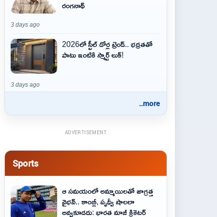
రంగనాథ్
3 days ago
2026లో స్టీల్ డోర్ల ట్రెండ్.. భద్రతతో
పాటు ఇంటికి స్మార్ట్ లుక్!
3 days ago
..more
ADVERTISEMENT
Sports
ఆ స‌మ‌యంలో అమ్మాయిల‌తో జాగ్ర‌త్త‌
వైభ‌వ్‌.. కాంబ్లీ, పృథ్వీ షాలలా
అవ్వ‌కూడ‌దు: భార‌త మాజీ క్రికెట‌ర్‌