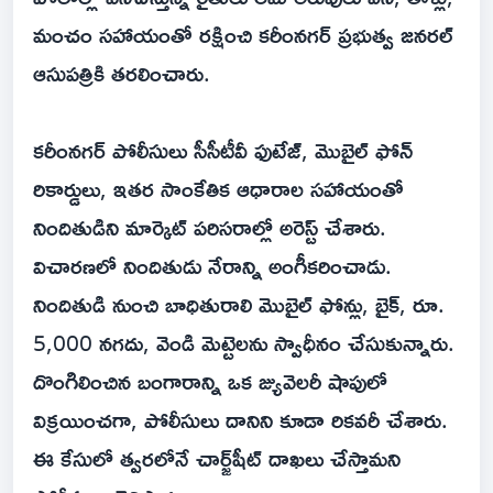
మంచం సహాయంతో రక్షించి కరీంనగర్ ప్రభుత్వ జనరల్
ఆసుపత్రికి తరలించారు.
కరీంనగర్ పోలీసులు సీసీటీవీ ఫుటేజ్, మొబైల్ ఫోన్
రికార్డులు, ఇతర సాంకేతిక ఆధారాల సహాయంతో
నిందితుడిని మార్కెట్ పరిసరాల్లో అరెస్ట్ చేశారు.
విచారణలో నిందితుడు నేరాన్ని అంగీకరించాడు.
నిందితుడి నుంచి బాధితురాలి మొబైల్ ఫోన్లు, బైక్, రూ.
5,000 నగదు, వెండి మెట్టెలను స్వాధీనం చేసుకున్నారు.
దొంగిలించిన బంగారాన్ని ఒక జ్యువెలరీ షాపులో
విక్రయించగా, పోలీసులు దానిని కూడా రికవరీ చేశారు.
ఈ కేసులో త్వరలోనే చార్జ్‌షీట్ దాఖలు చేస్తామని