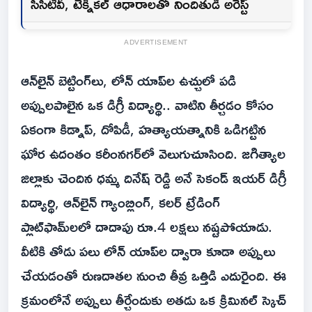
సీసీటీవీ, టెక్నికల్ ఆధారాలతో నిందితుడి అరెస్ట్
ADVERTISEMENT
ఆన్‌లైన్ బెట్టింగ్‌లు, లోన్ యాప్‌ల ఉచ్చులో పడి
అప్పులపాలైన ఒక డిగ్రీ విద్యార్థి.. వాటిని తీర్చడం కోసం
ఏకంగా కిడ్నాప్, దోపిడీ, హత్యాయత్నానికి ఒడిగట్టిన
ఘోర ఉదంతం కరీంనగర్‌లో వెలుగుచూసింది. జగిత్యాల
జిల్లాకు చెందిన ధమ్మ దినేష్ రెడ్డి అనే సెకండ్ ఇయర్ డిగ్రీ
విద్యార్థి, ఆన్‌లైన్ గ్యాంబ్లింగ్, కలర్ ట్రేడింగ్
ప్లాట్‌ఫామ్‌లలో దాదాపు రూ.4 లక్షలు నష్టపోయాడు.
వీటికి తోడు పలు లోన్ యాప్‌ల ద్వారా కూడా అప్పులు
చేయడంతో రుణదాతల నుంచి తీవ్ర ఒత్తిడి ఎదురైంది. ఈ
క్రమంలోనే అప్పులు తీర్చేందుకు అతడు ఒక క్రిమినల్ స్కెచ్