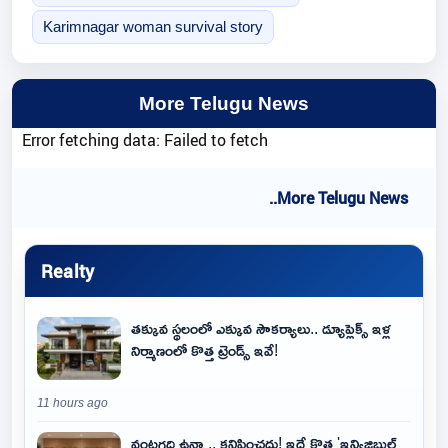
Karimnagar woman survival story
More Telugu News
Error fetching data: Failed to fetch
..More Telugu News
Realty
తక్కువ స్థలంలో ఎక్కువ సౌకర్యాలు.. డ్యూప్లెక్స్ ఇళ్ల
నిర్మాణంలో కొత్త ట్రెండ్స్ ఇవే!
11 hours ago
వంటగది ఉన్నా.. కనిపించదు! ఇదే కొత్త 'ఇన్విజిబుల్