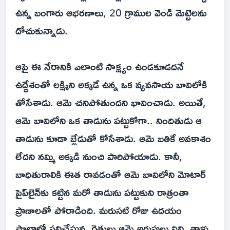
ఉన్న బంగారు ఆభరణాలు, 20 గ్రాముల వెండి మెట్టెలను
దోచుకున్నాడు.
ఆపై ఈ నేరానికి ఎలాంటి సాక్ష్యం ఉండకూడదనే
ఉద్దేశంతో లక్ష్మిని అక్కడే ఉన్న ఒక వ్యవసాయ బావిలోకి
తోసేశాడు. ఆమె చనిపోతుందని భావించాడు. అయితే,
ఆమె బావిలోని ఒక తాడును పట్టుకోగా.. నిందితుడు ఆ
తాడును కూడా బ్లేడుతో కోసేశాడు. ఆమె బతికే అవకాశం
లేదని నమ్మి అక్కడి నుంచి పారిపోయాడు. కానీ,
బాధితురాలికి ఈత రావడంతో ఆమె బావిలోని మోటార్
పైప్‌లైన్‌కు కట్టిన మరో తాడును పట్టుకుని రాత్రంతా
ప్రాణాలతో పోరాడింది. మరుసటి రోజు ఉదయం
పొలాల్లో పనిచేస్తున్న రైతులు ఆమె అరుపులు విని, తాళ్లు,