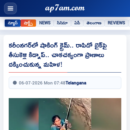
న్యూస్
షార్ట్స్
NEWS
సినిమా
ఏపీ
తెలంగాణ
REVIEWS
కరీంనగర్‌లో షాకింగ్ క్రైమ్.. రాపిడో బైక్‌పై
తీసుకెళ్లి కిడ్నాప్.. చాకచక్యంగా ప్రాణాలు
దక్కించుకున్న మహిళ!
06-07-2026 Mon 07:48
Telangana