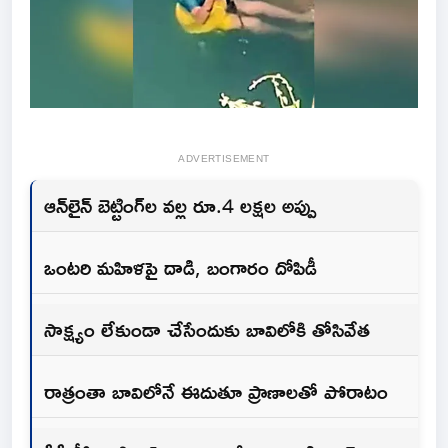
ADVERTISEMENT
ఆన్‌లైన్ బెట్టింగ్‌ల వల్ల రూ.4 లక్షల అప్పు
ఒంటరి మహిళపై దాడి, బంగారం దోపిడీ
సాక్ష్యం లేకుండా చేసేందుకు బావిలోకి తోసివేత
రాత్రంతా బావిలోనే ఈదుతూ ప్రాణాలతో పోరాటం