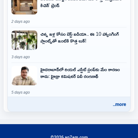
కిచెన్' ట్రెండ్
2 days ago
చిన్న ఇళ్ల కోసం బెస్ట్ ఐడియా.. ఈ 10 హ్యాంగింగ్
ప్లాంట్స్‌తో ఇంటికి కొత్త లుక్!
3 days ago
హైదరాబాద్‌లో రియల్ ఎస్టేట్ స్లంప్‌కు మేం కారణం
కాదు: హైడ్రా కమిషనర్ ఏవీ రంగనాథ్
5 days ago
..more
©2026 ap7am.com