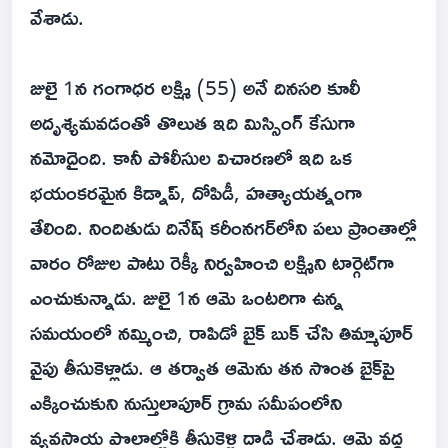
వేశాడు.
జులై 1న గంగాధర లక్ష్మి (55) అనే దినసరి కూలీ
అదృశ్యమవడంతో తొలుత ఇది మిస్సింగ్ కేసుగా
నమోదైంది. కానీ పోలీసుల విచారణలో ఇది ఒక
భయంకరమైన కిడ్నాప్, దోపిడీ, హత్యాయత్నంగా
తేలింది. నిందితుడు దినేష్ కరీంనగర్‌లోని పలు ప్రాంతాల్లో
వారం రోజుల పాటు రెక్కీ నిర్వహించి లక్ష్మిని టార్గెట్‌గా
ఎంచుకున్నాడు. జులై 1న ఆమె ఒంటరిగా ఉన్న
సమయంలో నమ్మించి, రాపిడో బైక్ బుక్ చేసి తిమ్మాపూర్
వైపు తీసుకెళ్లాడు. ఆ తర్వాత ఆమెను తన సొంత బైక్‌పై
ఎక్కించుకుని నుస్తులాపూర్ గ్రామ సమీపంలోని
వ్యవసాయ పొలాల్లోకి తీసుకెళ్లి దాడి చేశాడు. ఆమె వద్ద