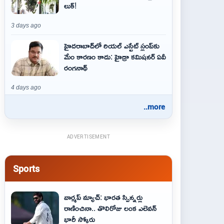
లుక్!
3 days ago
హైదరాబాద్‌లో రియల్ ఎస్టేట్ స్లంప్‌కు
మేం కారణం కాదు: హైడ్రా కమిషనర్ ఏవీ
రంగనాథ్
4 days ago
..more
ADVERTISEMENT
Sports
వార్మప్ మ్యాచ్: భారత స్పిన్నర్లు
రాణించినా.. తొలిరోజు లంక ఎలెవన్
భారీ స్కోరు