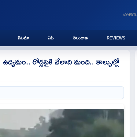
ADVERT
సినిమా
ఏపీ
తెలంగాణ
REVIEWS
ా ఉద్యమం.. రోడ్లపైకి వేలాది మంది.. కాల్పుల్లో