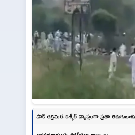
పాక్ ఆక్రమిత కశ్మీర్ వ్యాప్తంగా ప్రజా తిరుగుబాట
నిరసనకారులపై పోలీసుల కాల్పులు