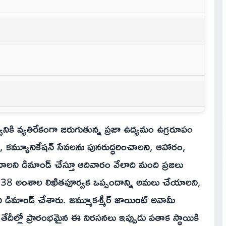
ుత్వానికి వ్యతిరేకంగా జరుగుతున్న ప్రజా ఉద్యమం ఉగ్రరూపం
ాలని, కమ్యూనికేషన్ సేవలను పునరుద్ధరించాలని, ఆహారం,
 డిమాండ్ చేస్తూ ఆదివారం వేలాది మంది ప్రజలు
రిన 38 అంశాల లిఖితపూర్వక ఒప్పందాన్ని అమలు చేయాలని,
డిమాండ్ చేశారు. జమ్మూకశ్మీర్ జాయింట్ అవామీ
 తేదీల్లో ప్రారంభమైన ఈ నిరసనలు ఇప్పుడు పతాక స్థాయికి