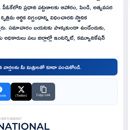
 పీఓకేలోని ప్రధాన పట్టణాలకు ఆహారం, పిండి, అత్యవసర
ిమ ఆర్థిక దిగ్బంధాన్ని విధించారని స్థానిక
ున్నారు. సమాచారం బయటకు పొక్కకుండా ఉండేందుకు,
 అధికారులు పలు జిల్లాల్లో ఇంటర్నెట్, కమ్యూనికేషన్
చిన వార్తలను మీ మిత్రులతో కూడా పంచుకోండి.
Copy Link
book
(Twitter)
DVERTISEMENT