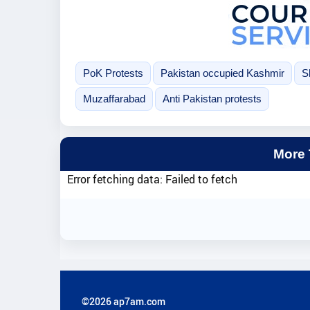
PoK Protests
Pakistan occupied Kashmir
S
Muzaffarabad
Anti Pakistan protests
More
Error fetching data: Failed to fetch
©2026 ap7am.com