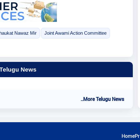
haukat Nawaz Mir
Joint Awami Action Committee
 Telugu News
..More Telugu News
Home
Pr