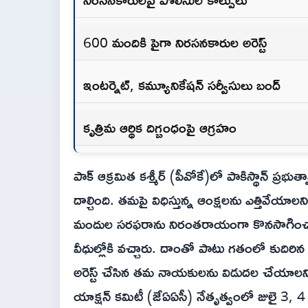
600 మందికి పైగా నిరసనకారుల అరెస్ట్
ఇంటర్నెట్, కమ్యూనికేషన్ సర్వీసులు బంద్
కృత్రిమ ఆర్థిక దిగ్బంధంపై ఆగ్రహం
పాక్ ఆక్రమిత కశ్మీర్ (పీవోకే)లో పాకిస్థాన్ ప్రభ
దాల్చింది. తమపై విధిస్తున్న ఆంక్షలను ఎత్తివేయ
మందుల సరఫరాను నిరంతరాయంగా కొనసాగించాలని
వీధుల్లోకి వచ్చారు. దాంతో పాటు గతంలో కుది
అరెస్ట్ చేసిన తమ నాయకులను విడుదల చేయాలని 
యాక్షన్ కమిటీ (జేఏఏసీ) నేతృత్వంలో
జు
లై 3, 4