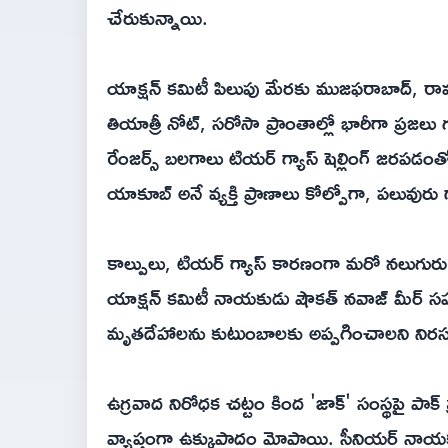
చేరుకున్నాయి.
యాక్షన్ కమిటీ పిలుపు మేరకు ముజఫరాబాద్, రావల
తియాత్రీ నోట్, సరోసా ప్రాంతాల్లో భారీగా ప్రజలు
రేంజర్స్ బలగాలు టియర్ గ్యాస్ షెల్లింగ్ జరపడంత
యాకూబ్ అనే వ్యక్తి ప్రాణాలు కోల్పోగా, పలువురు
కాల్పులు, టియర్ గ్యాస్ కారణంగా మరో నలుగురు
యాక్షన్ కమిటీ నాయకుడు షౌకత్ నవాజ్ మీర్ స
మృతదేహాలను కుటుంబాలకు అప్పగించాలని నిర
ఉగ్రవాద నిరోధక చట్టం కింద 'జాక్' సంస్థపై పాక్
వ్యాప్తంగా ఉక్కుపాదం మోపాయి. సీనియర్ నాయక