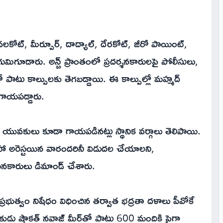
కోట్, మీర్పూర్, దాద్యాల్, దేరకోట్, జీరో పాయింట్,
 గుమిగూడారు. అన్బ్ ప్రాంతంలో ప్రదర్శనకారులపై పోలీసులు,
ో పాటు కాల్పులకు తెగబడ్డాయి. ఈ కాల్పుల్లో మహ్మద్
 గాయపడ్డారు.
 యువకులు కూడా గాయపడినట్లు స్థానిక వర్గాలు తెలిపాయి.
హా అరెస్టయిన వారందరినీ విడుదల చేయాలని,
సనకారులు డిమాండ్ చేశారు.
 ప్రభుత్వం నిషేధం విధించిన తర్వాత భద్రతా దళాలు పీవోకే
ుడు షౌకత్ నవాజ్ మీర్‌తో పాటు 600 మందికి పైగా