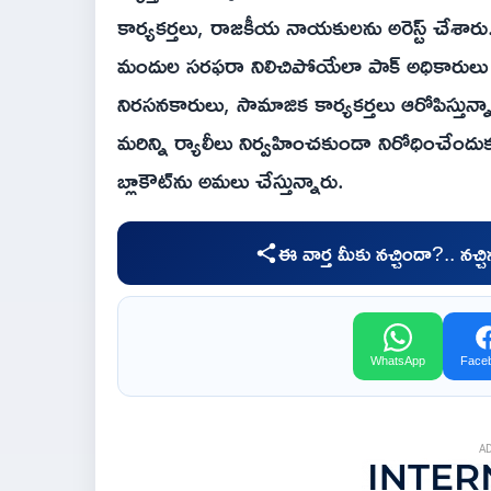
కార్యకర్తలు
, రాజకీయ నాయకులను అరెస్ట్ చేశారు.
మందుల సరఫరా నిలిచిపోయేలా పాక్ అధికారులు కృత్ర
నిరసనకారులు, సామాజిక కార్యకర్తలు ఆరోపిస్త
మరిన్ని ర్యాలీలు నిర్వహించకుండా నిరోధించేందుకు
బ్లాకౌట్‌ను అమలు చేస్తున్నారు.
ఈ వార్త మీకు నచ్చిందా?.. నచ్
WhatsApp
Face
A