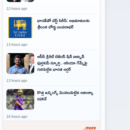
12 hours ago
భారత్‌తో టెస్ట్ సిరీస్: అభిమానులకు
శ్రీలంక బోర్డు బంపరాఫర్
13 hours ago
ఆసీస్ క్రికెట్ లెజెండ్ షేన్ వాట్సన్
పుస్తకమే స్ఫూర్తి.. ఆసియా గేమ్స్‌పై
గురిపెట్టిన భారత ఆర్చర్
13 hours ago
కొత్త ఇన్నింగ్స్ మొదలుపెట్టిన అజింక్యా
రహానే
16 hours ago
..more