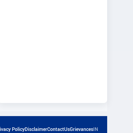
ivacy Policy
Disclaimer
ContactUs
Grievances
IN