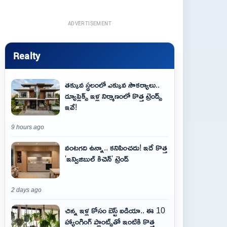
ADVERTISEMENT
Realty
తక్కువ స్థలంలో ఎక్కువ సౌకర్యాలు..
డ్యూప్లెక్స్ ఇళ్ల నిర్మాణంలో కొత్త ట్రెండ్స్
ఇవే!
9 hours ago
వంటగది ఉన్నా.. కనిపించదు! ఇదే కొత్త
'ఇన్విజిబుల్ కిచెన్' ట్రెండ్
2 days ago
చిన్న ఇళ్ల కోసం బెస్ట్ ఐడియా.. ఈ 10
హ్యాంగింగ్ ప్లాంట్స్‌తో ఇంటికి కొత్త