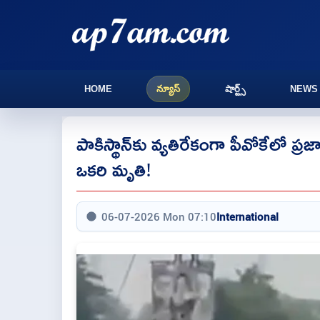
HOME
న్యూస్
షార్ట్స్
NEWS
పాకిస్థాన్‌కు వ్యతిరేకంగా పీవోకేలో ప్రజ
ఒకరి మృతి!
06-07-2026 Mon 07:10
International