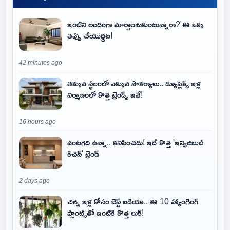
ఇంటిని అందంగా మార్చాలనుకుంటున్నారా? ఈ ఒక్క
తప్పు చేయొద్దట!
42 minutes ago
తక్కువ స్థలంలో ఎక్కువ సౌకర్యాలు.. డ్యూప్లెక్స్ ఇళ్ల
నిర్మాణంలో కొత్త ట్రెండ్స్ ఇవే!
16 hours ago
వంటగది ఉన్నా.. కనిపించదు! ఇదే కొత్త 'ఇన్విజిబుల్
కిచెన్' ట్రెండ్
2 days ago
చిన్న ఇళ్ల కోసం బెస్ట్ ఐడియా.. ఈ 10 హ్యాంగింగ్
ప్లాంట్స్‌తో ఇంటికి కొత్త లుక్!