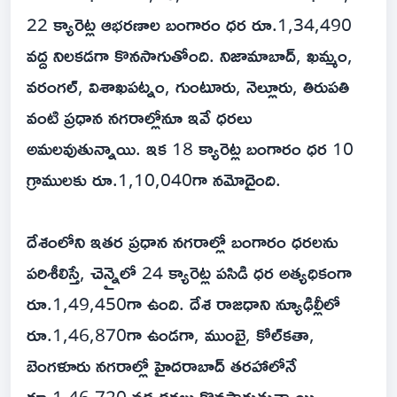
22 క్యారెట్ల ఆభరణాల బంగారం ధర రూ.1,34,490
వద్ద నిలకడగా కొనసాగుతోంది. నిజామాబాద్, ఖమ్మం,
వరంగల్, విశాఖపట్నం, గుంటూరు, నెల్లూరు, తిరుపతి
వంటి ప్రధాన నగరాల్లోనూ ఇవే ధరలు
అమలవుతున్నాయి. ఇక 18 క్యారెట్ల బంగారం ధర 10
గ్రాములకు రూ.1,10,040గా నమోదైంది.
దేశంలోని ఇతర ప్రధాన నగరాల్లో బంగారం ధరలను
పరిశీలిస్తే, చెన్నైలో 24 క్యారెట్ల పసిడి ధర అత్యధికంగా
రూ.1,49,450గా ఉంది. దేశ రాజధాని న్యూఢిల్లీలో
రూ.1,46,870గా ఉండగా, ముంబై, కోల్‌కతా,
బెంగళూరు నగరాల్లో హైదరాబాద్ తరహాలోనే
రూ.1,46,720 వద్ద ధరలు కొనసాగుతున్నాయి.