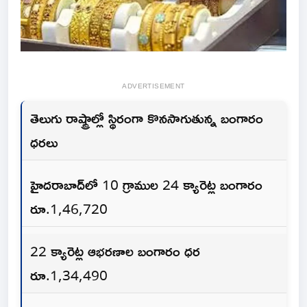
ADVERTISEMENT
తెలుగు రాష్ట్రాల్లో స్థిరంగా కొనసాగుతున్న బంగారం
ధరలు
హైదరాబాద్‌లో 10 గ్రాముల 24 క్యారెట్ల బంగారం
రూ.1,46,720
22 క్యారెట్ల ఆభరణాల బంగారం ధర
రూ.1,34,490