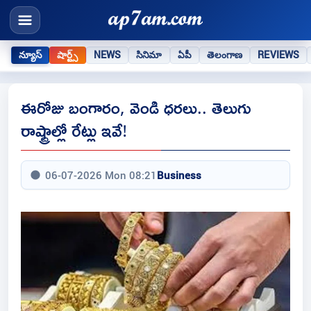
న్యూస్
షార్ట్స్
NEWS
సినిమా
ఏపీ
తెలంగాణ
REVIEWS
ఈరోజు బంగారం, వెండి ధరలు.. తెలుగు
రాష్ట్రాల్లో రేట్లు ఇవే!
06-07-2026 Mon 08:21
Business