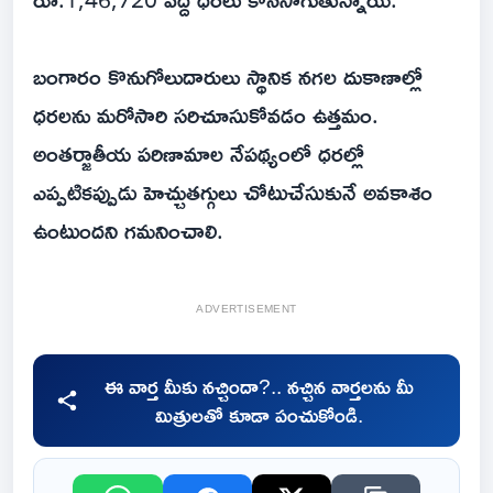
బంగారం కొనుగోలుదారులు స్థానిక నగల దుకాణాల్లో
ధరలను మరోసారి సరిచూసుకోవడం ఉత్తమం.
అంతర్జాతీయ పరిణామాల నేపథ్యంలో ధరల్లో
ఎప్పటికప్పుడు హెచ్చుతగ్గులు చోటుచేసుకునే అవకాశం
ఉంటుందని గమనించాలి.
ADVERTISEMENT
ఈ వార్త మీకు నచ్చిందా?.. నచ్చిన వార్తలను మీ
మిత్రులతో కూడా పంచుకోండి.