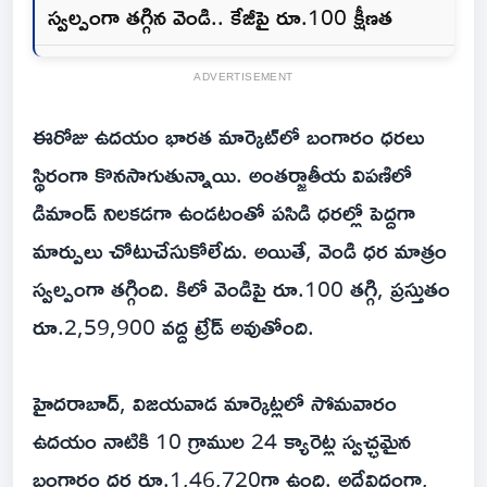
స్వల్పంగా తగ్గిన వెండి.. కేజీపై రూ.100 క్షీణత
ADVERTISEMENT
ఈరోజు ఉదయం భారత మార్కెట్‌లో బంగారం ధరలు
స్థిరంగా కొనసాగుతున్నాయి. అంతర్జాతీయ విపణిలో
డిమాండ్ నిలకడగా ఉండటంతో పసిడి ధరల్లో పెద్దగా
మార్పులు చోటుచేసుకోలేదు. అయితే, వెండి ధర మాత్రం
స్వల్పంగా తగ్గింది. కిలో వెండిపై రూ.100 తగ్గి, ప్రస్తుతం
రూ.2,59,900 వద్ద ట్రేడ్ అవుతోంది.
హైదరాబాద్, విజయవాడ మార్కెట్లలో సోమవారం
ఉదయం నాటికి 10 గ్రాముల 24 క్యారెట్ల స్వచ్ఛమైన
బంగారం ధర రూ.1,46,720గా ఉంది. అదేవిధంగా,