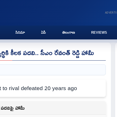
ADVERT
సినిమా
ఏపీ
తెలంగాణ
REVIEWS
థికి కీలక పదవి.. సీఎం రేవంత్ రెడ్డి హామీ
లో పదవిపై హామీ