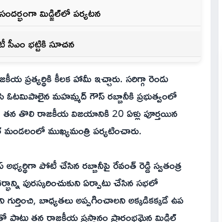
ందర్భంగా మిడ్జిల్‌లో పర్యటన
టీ సీఎం భట్టికి సూచన
ీయ ప్రత్యర్థికి కీలక హామీ ఇచ్చారు. సరిగ్గా రెండు
 చేసి ఓటమిపాలైన మహమ్మద్ గౌస్ రబ్బానీకి ప్రభుత్వంలో
ు. తన తొలి రాజకీయ విజయానికి 20 ఏళ్లు పూర్తయిన
ిల్ మండలంలో ముఖ్యమంత్రి పర్యటించారు.
 అభ్యర్థిగా పోటీ చేసిన రబ్బానీపై రేవంత్ రెడ్డి స్వతంత్ర
్భాన్ని పురస్కరించుకుని ఏర్పాటు చేసిన సభలో
ి గుర్తించి, బాధ్యతలు అప్పగించాలని అక్కడికక్కడే ఉప
నితో పాటు తన రాజకీయ ప్రస్థానం ప్రారంభమైన మిడ్జిల్