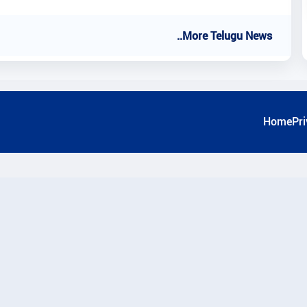
..More Telugu News
Home
Pri