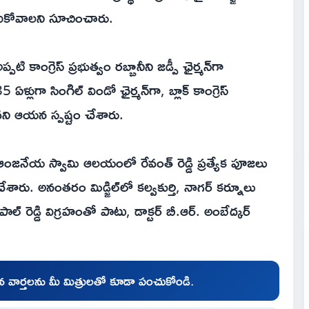
సుకోవాలని సూచించారు.
ి కాంగ్రెస్ ప్రభుత్వం రబ్బానీని జడ్పీ ఛైర్మన్‌‌గా
లుగా సింగిల్ విండో ఛైర్మన్‌గా, బ్లాక్ కాంగ్రెస్
కావని ఆయన స్పష్టం చేశారు.
ంజనేయ స్వామి ఆలయంలో రేవంత్ రెడ్డి ప్రత్యేక పూజలు
శారు. అనంతరం మిడ్జిల్‌లో కల్వకుర్తి, నాగర్ కర్నూలు
ల్ రెడ్డి విగ్రహంతో పాటు, డాక్టర్ బీ.ఆర్. అంబేద్కర్
చిన వార్తలను మీ మిత్రులతో కూడా పంచుకోండి.