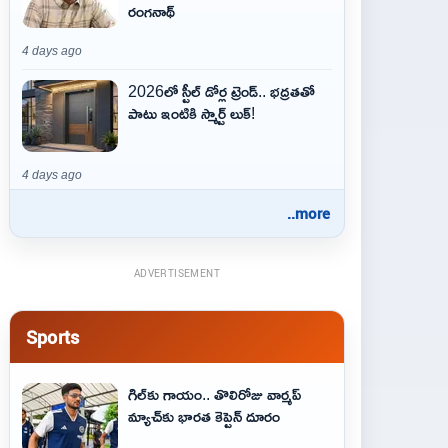
రంగనాథ్
4 days ago
2026లో స్టీల్ డోర్ల ట్రెండ్.. భద్రతతో
పాటు ఇంటికి స్మార్ట్ లుక్!
4 days ago
..more
ADVERTISEMENT
Sports
గిల్‌కు గాయం.. తొలిరోజు వార్మప్‌
మ్యాచ్‌కు భారత కెప్టెన్‌ దూరం