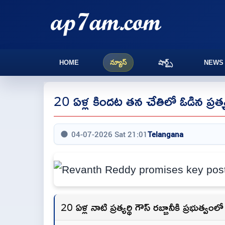
HOME
న్యూస్
షార్ట్స్
NEWS
20 ఏళ్ల కిందట తన చేతిలో ఓడిన ప్రత్యర్
04-07-2026 Sat 21:01
Telangana
20 ఏళ్ల నాటి ప్రత్యర్థి గౌస్ రబ్బానీకి ప్రభుత్వం