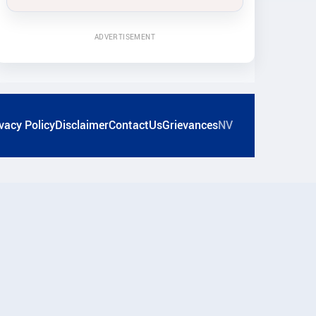
ADVERTISEMENT
vacy Policy
Disclaimer
ContactUs
Grievances
NV