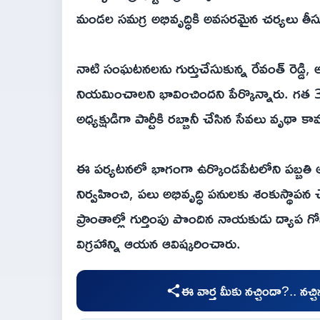
మండల సమగ్ర అభివృద్ధికి అవసరమైన చర్యలు తీ
నాటి సంఘటనలను గుర్తుచేసుకున్న రేవంత్ రెడ్డి, అప్పట
నియమించాలని భావించిందని పేర్కొన్నారు. గత 35 ఏళ్
అధ్యక్షుడిగా పార్టీకి రబ్బానీ చేసిన సేవలు వృథా 
ఈ పర్యటనలో భాగంగా ఉర్కొండపేటలోని పబ్బతి ఆ
నిర్వహించి, పలు అభివృద్ధి పనులకు శంకుస్థాపన చే
ప్రాంతాల్లో గుర్తింపు పొందిన నాయకుడు ద్యాప గోపా
విగ్రహాన్ని ఆయన ఆవిష్కరించారు.
ఈ వార్త మీకు నచ్చిందా?.. నచ్