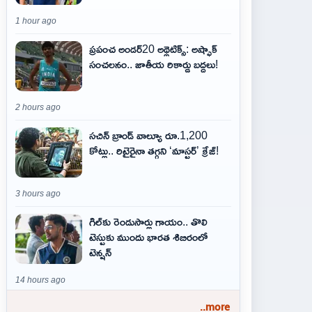
1 hour ago
ప్రపంచ అండర్20 అథ్లెటిక్స్: అష్ఫాక్
సంచలనం.. జాతీయ రికార్డు బద్దలు!
2 hours ago
సచిన్ బ్రాండ్ వాల్యూ రూ.1,200
కోట్లు.. రిటైరైనా తగ్గని ‘మాస్టర్’ క్రేజ్!
3 hours ago
గిల్‌కు రెండుసార్లు గాయం.. తొలి
టెస్టుకు ముందు భారత శిబిరంలో
టెన్షన్
14 hours ago
..more