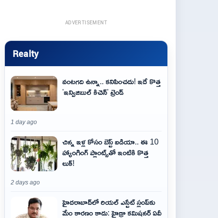
ADVERTISEMENT
Realty
వంటగది ఉన్నా.. కనిపించదు! ఇదే కొత్త
'ఇన్విజిబుల్ కిచెన్' ట్రెండ్
1 day ago
చిన్న ఇళ్ల కోసం బెస్ట్ ఐడియా.. ఈ 10
హ్యాంగింగ్ ప్లాంట్స్‌తో ఇంటికి కొత్త
లుక్!
2 days ago
హైదరాబాద్‌లో రియల్ ఎస్టేట్ స్లంప్‌కు
మేం కారణం కాదు: హైడ్రా కమిషనర్ ఏవీ