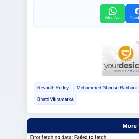
WhatsApp
Face
A
Revanth Reddy
Mohammed Ghouse Rabbani
Bhatti Vikramarka
More
Error fetching data: Failed to fetch