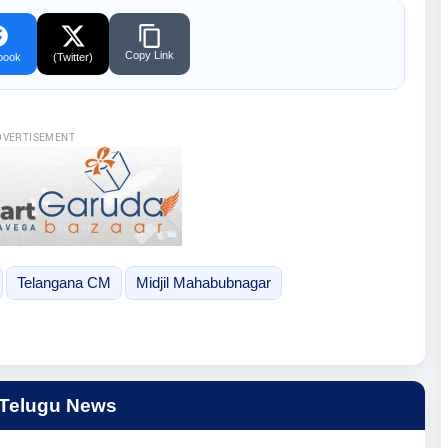
Copy Link
book
(Twitter)
DVERTISEMENT
Telangana CM
Midjil Mahabubnagar
 Telugu News