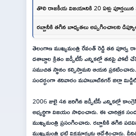
తొలి రాజకీయ విజయానికి 20 ఏళ్లు పూర్తయిన స
రబ్బానీకి తగిన బాధ్యతలు అప్పగించాలని డిప్యూ
తెలంగాణ ముఖ్యమంత్రి రేవంత్ రెడ్డి తన పూర్వ రాజక
దశాబ్దాల క్రితం జడ్పీటీసీ ఎన్నికల్లో తనపై పోటీ
సముచిత స్థానం కల్పిస్తామని ఆయన ప్రకటించార
సందర్భంగా శనివారం మహబూబ్‌నగర్ జిల్లా మిడ్జ
2006 జులై 4న జరిగిన జడ్పీటీసీ ఎన్నికల్లో కాంగ్రెస్
అభ్యర్థిగా విజయం సాధించారు. ఈ చారిత్రక సందర
ముఖ్యమంత్రి ప్రసంగించారు. రబ్బానీకి తగిన పదవిన
ముఖ్యమంత్రి భట్టి విక్రమార్కను ఆదేశించారు. దీ