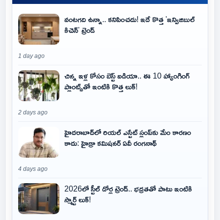
వంటగది ఉన్నా.. కనిపించదు! ఇదే కొత్త 'ఇన్విజిబుల్
కిచెన్' ట్రెండ్
1 day ago
చిన్న ఇళ్ల కోసం బెస్ట్ ఐడియా.. ఈ 10 హ్యాంగింగ్
ప్లాంట్స్‌తో ఇంటికి కొత్త లుక్!
2 days ago
హైదరాబాద్‌లో రియల్ ఎస్టేట్ స్లంప్‌కు మేం కారణం
కాదు: హైడ్రా కమిషనర్ ఏవీ రంగనాథ్
4 days ago
2026లో స్టీల్ డోర్ల ట్రెండ్.. భద్రతతో పాటు ఇంటికి
స్మార్ట్ లుక్!