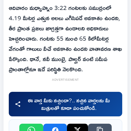
ఆదివారం మధ్యాహ్నం 3:22 గంటలకు సముద్రంలో
4.19 మీటర్ల ఎత్తున అలలు ఎగిసిపడే అవకాశం ఉందని,
తీర ప్రాంత ప్రజలు జాగ్రత్తగా ఉండాలని అధికారులు
హెచ్చరించారు. గంటకు 55 నుంచి 65 కిలోమీటర్ల
వేగంతో గాలులు వీచే అవకాశం ఉందని వాతావరణ శాఖ
పేర్కొంది. థానే, నవీ ముంబై, పాల్ఘర్ వంటి సమీప
ప్రాంతాల్లోనూ ఇదే పరిస్థితి నెలకొంది.
ADVERTISEMENT
ఈ వార్త మీకు నచ్చిందా?.. నచ్చిన వార్తలను మీ
మిత్రులతో కూడా పంచుకోండి.