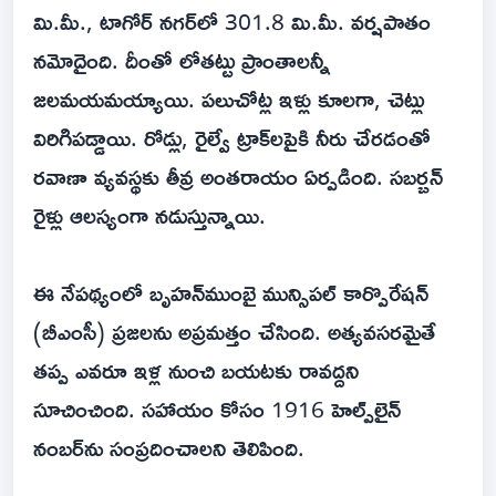
మి.మీ., టాగోర్ నగర్‌లో 301.8 మి.మీ. వర్షపాతం
నమోదైంది. దీంతో లోతట్టు ప్రాంతాలన్నీ
జలమయమయ్యాయి. పలుచోట్ల ఇళ్లు కూలగా, చెట్లు
విరిగిపడ్డాయి. రోడ్లు, రైల్వే ట్రాక్‌లపైకి నీరు చేరడంతో
రవాణా వ్యవస్థకు తీవ్ర అంతరాయం ఏర్పడింది. సబర్బన్
రైళ్లు ఆలస్యంగా నడుస్తున్నాయి.
ఈ నేపథ్యంలో బృహన్‌ముంబై మున్సిపల్ కార్పొరేషన్
(బీఎంసీ) ప్రజలను అప్రమత్తం చేసింది. అత్యవసరమైతే
తప్ప ఎవరూ ఇళ్ల నుంచి బయటకు రావద్దని
సూచించింది. సహాయం కోసం 1916 హెల్ప్‌లైన్
నంబర్‌ను సంప్రదించాలని తెలిపింది.