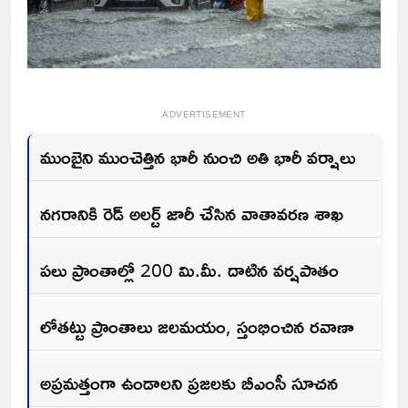
ADVERTISEMENT
ముంబైని ముంచెత్తిన భారీ నుంచి అతి భారీ వర్షాలు
నగరానికి రెడ్ అలర్ట్ జారీ చేసిన వాతావరణ శాఖ
పలు ప్రాంతాల్లో 200 మి.మీ. దాటిన వర్షపాతం
లోతట్టు ప్రాంతాలు జలమయం, స్తంభించిన రవాణా
అప్రమత్తంగా ఉండాలని ప్రజలకు బీఎంసీ సూచన