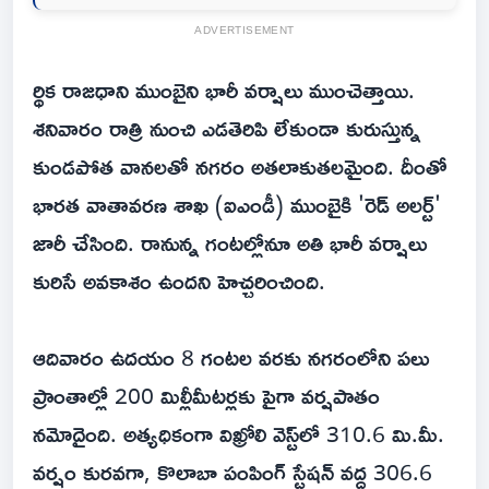
ADVERTISEMENT
ర్థిక రాజధాని ముంబైని భారీ వర్షాలు ముంచెత్తాయి.
శనివారం రాత్రి నుంచి ఎడతెరిపి లేకుండా కురుస్తున్న
కుండపోత వానలతో నగరం అతలాకుతలమైంది. దీంతో
భారత వాతావరణ శాఖ (ఐఎండీ) ముంబైకి 'రెడ్ అలర్ట్'
జారీ చేసింది. రానున్న గంటల్లోనూ అతి భారీ వర్షాలు
కురిసే అవకాశం ఉందని హెచ్చరించింది.
ఆదివారం ఉదయం 8 గంటల వరకు నగరంలోని పలు
ప్రాంతాల్లో 200 మిల్లీమీటర్లకు పైగా వర్షపాతం
నమోదైంది. అత్యధికంగా విఖ్రోలి వెస్ట్‌లో 310.6 మి.మీ.
వర్షం కురవగా, కొలాబా పంపింగ్ స్టేషన్ వద్ద 306.6