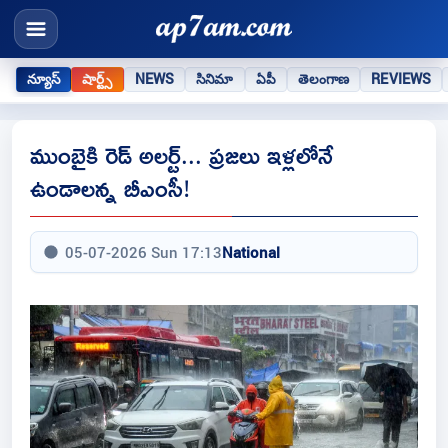
న్యూస్
షార్ట్స్
NEWS
సినిమా
ఏపీ
తెలంగాణ
REVIEWS
ముంబైకి రెడ్ అలర్ట్... ప్రజలు ఇళ్లలోనే
ఉండాలన్న బీఎంసీ!
05-07-2026 Sun 17:13
National