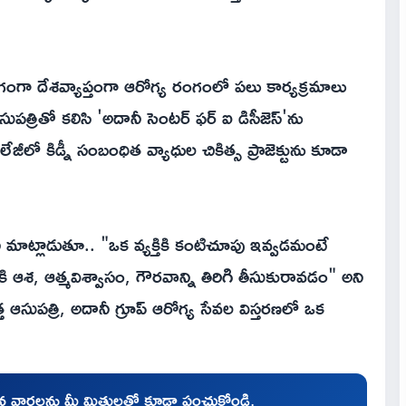
ాగంగా దేశవ్యాప్తంగా ఆరోగ్య రంగంలో పలు కార్యక్రమాలు
త్రితో కలిసి 'అదానీ సెంటర్ ఫర్ ఐ డిసీజెస్'ను
కాలేజీలో కిడ్నీ సంబంధిత వ్యాధుల చికిత్స ప్రాజెక్టును కూడా
ీ మాట్లాడుతూ.. "ఒక వ్యక్తికి కంటిచూపు ఇవ్వడమంటే
 ఆశ, ఆత్మవిశ్వాసం, గౌరవాన్ని తిరిగి తీసుకురావడం" అని
 ఆసుపత్రి, అదానీ గ్రూప్ ఆరోగ్య సేవల విస్తరణలో ఒక
చిన వార్తలను మీ మిత్రులతో కూడా పంచుకోండి.