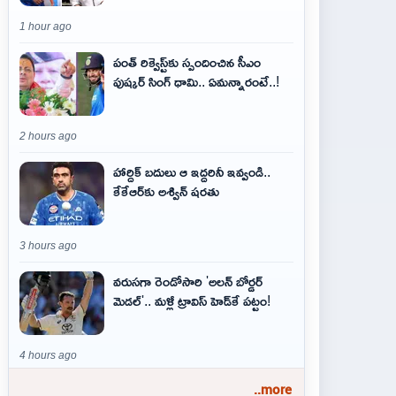
1 hour ago
పంత్ రిక్వెస్ట్‌కు స్పందించిన సీఎం
పుష్కర్ సింగ్ ధామి.. ఏమ‌న్నారంటే..!
2 hours ago
హార్దిక్ బదులు ఆ ఇద్దరినీ ఇవ్వండి..
కేకేఆర్‌కు అశ్విన్ షరతు
3 hours ago
వరుసగా రెండోసారి 'అలన్ బోర్డర్
మెడల్'.. మళ్లీ ట్రావిస్ హెడ్‌కే పట్టం!
4 hours ago
..more