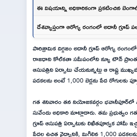
ఈ విషయాన్ని అధికారికంగా ప్రకటించిన బెంగాల
దేశవ్యాప్తంగా ఆరోగ్య రంగంలో అదానీ గ్రూప్ పల
పారిశ్రామిక దిగ్గజం అదానీ గ్రూప్ ఆరోగ్య రంగంలో మ
రాజధాని కోల్‌కతా సమీపంలోని న్యూ టౌన్ ప్రా
ఆసుపత్రిని ఏర్పాటు చేయనున్నట్లు ఆ రాష్ట్ర ముఖ
పడకలను అంటే 1,000 బెడ్లను పేద రోగులకు పూర
గత శనివారం తన నియోజకవర్గం భవానీపూర్‌లో 
సువేందు అధికారి మాట్లాడారు. తమ ప్రభుత్వం గత ర
గ్రూప్ ఆసుపత్రి ఏర్పాటుకు లిఖితపూర్వక హామీ ఇ
పేదల ఉచిత వైద్యానికి, మిగిలిన 1,000 పడకలన