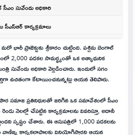
్ సీఎం సువేందు అధికారి
ు సీఎస్ఆర్ కార్యక్రమాలు
రో భారీ ప్రాజెక్టుకు శ్రీకారం చుట్టింది. పశ్చిమ బెంగాల్
ంతంలో 2,000 పడకల సామర్థ్యంతో ఒక అత్యాధునిక
్యమంత్రి సువేందు అధికారి వెల్లడించారు. ఇందులో సగం
్తిగా ఉచితంగా కేటాయించనున్నట్లు ఆయన తెలిపారు.
పౌర సమాజ ప్రతినిధులతో జరిగిన ఒక సమావేశంలో సీఎం
ెండు నెలల్లో చేపట్టిన కార్యక్రమాలను వివరిస్తూ, అదానీ
చ్చిందని స్పష్టం చేశారు. ఈ ఆసుపత్రిలో 1,000 పడకలను
ు వాణిజ్య కార్యకలాపాలకు వినియోగిస్తారని ఆయన