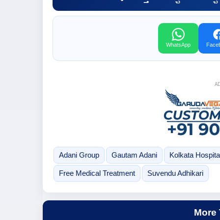
WhatsApp
Face
A
Adani Group
Gautam Adani
Kolkata Hospita
Free Medical Treatment
Suvendu Adhikari
More