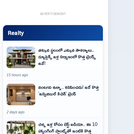
ADVERTISEMENT
Realty
తక్కువ స్థలంలో ఎక్కువ సౌకర్యాలు..
డ్యూప్లెక్స్ ఇళ్ల నిర్మాణంలో కొత్త ట్రెండ్స్
ఇవే!
15 hours ago
వంటగది ఉన్నా.. కనిపించదు! ఇదే కొత్త
'ఇన్విజిబుల్ కిచెన్' ట్రెండ్
2 days ago
చిన్న ఇళ్ల కోసం బెస్ట్ ఐడియా.. ఈ 10
హ్యాంగింగ్ ప్లాంట్స్‌తో ఇంటికి కొత్త