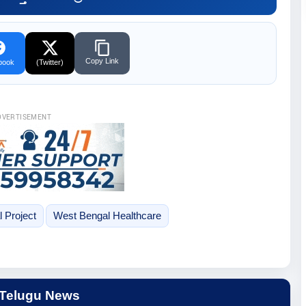
Copy Link
book
(Twitter)
DVERTISEMENT
l Project
West Bengal Healthcare
 Telugu News