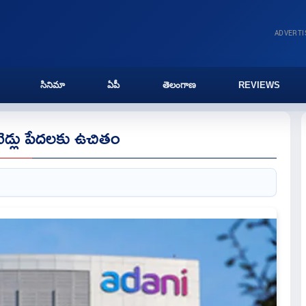
ADVERT
సినిమా
ఏపీ
తెలంగాణ
REVIEWS
బెడ్లు పేదలకు ఉచితం