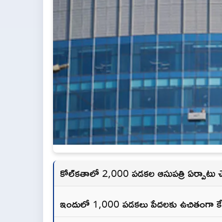
కోల్‌కతాలో 2,000 పడకల ఆసుపత్రి ఏర్పాటు చ
ఇందులో 1,000 పడకలు పేదలకు ఉచితంగా క