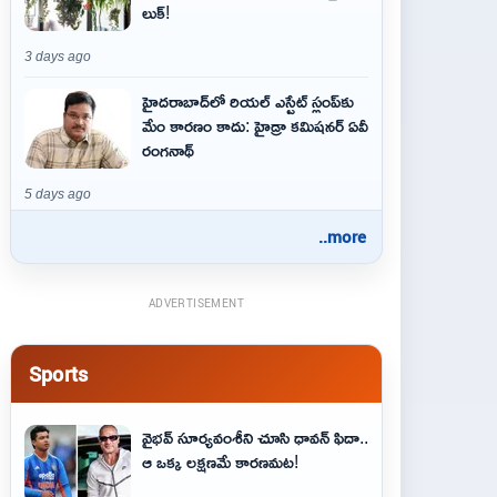
లుక్!
3 days ago
హైదరాబాద్‌లో రియల్ ఎస్టేట్ స్లంప్‌కు
మేం కారణం కాదు: హైడ్రా కమిషనర్ ఏవీ
రంగనాథ్
5 days ago
..more
ADVERTISEMENT
Sports
వైభవ్‌ సూర్యవంశీని చూసి ధావన్‌ ఫిదా..
ఆ ఒక్క లక్షణమే కారణమట!