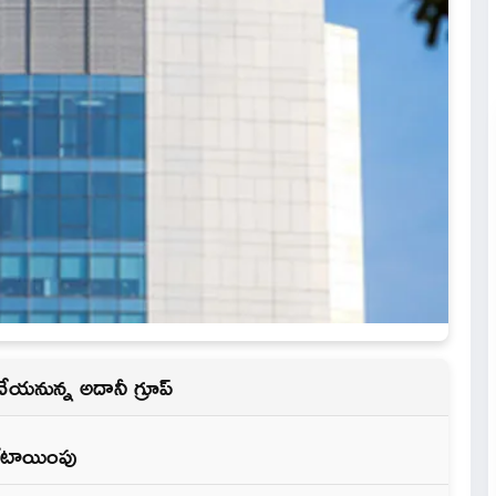
ేయనున్న అదానీ గ్రూప్
ేటాయింపు