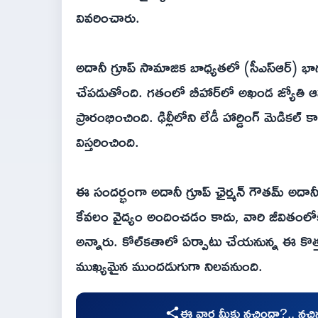
వివరించారు.
అదానీ గ్రూప్ సామాజిక బాధ్యతలో (సీఎస్ఆర్‌) భ
చేపడుతోంది. గతంలో బీహార్‌లో అఖండ జ్యోతి ఆసుప
ప్రారంభించింది. ఢిల్లీలోని లేడీ హార్డింగ్ మెడికల్ 
విస్తరించింది.
ఈ సందర్భంగా అదానీ గ్రూప్ ఛైర్మన్ గౌతమ్ అదాన
కేవలం వైద్యం అందించడం కాదు, వారి జీవితంలోకి
అన్నారు. కోల్‌కతాలో ఏర్పాటు చేయనున్న ఈ కొత్త
ముఖ్యమైన ముందడుగుగా నిలవనుంది.
ఈ వార్త మీకు నచ్చిందా?.. నచ్