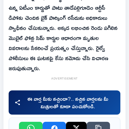
ఉన్న ఏటీఎం కార్డుతో పాటు తాడేపల్లిగూడెం ఆర్టీసీ
డిపోకు చెందిన బైక్ పార్కింగ్ రసీదును అధికారులు
స్వాధీనం చేసుకున్నారు. అక్కడ లభించిన రెండు పగిలిన
మొబైల్ ఫోన్ల సిమ్ కార్డుల ఆధారంగా మృతుల
వివరాలను సేకరించే ప్రయత్నం చేస్తున్నారు. రైల్వే
పోలీసులు ఈ ఘటనపై కేసు నమోదు చేసి విచారణ
జరుపుతున్నారు.
ADVERTISEMENT
ఈ వార్త మీకు నచ్చిందా?.. నచ్చిన వార్తలను మీ
మిత్రులతో కూడా పంచుకోండి.