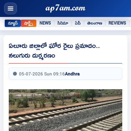
న్యూస్
షార్ట్స్
NEWS
సినిమా
ఏపీ
తెలంగాణ
REVIEWS
ఏలూరు జిల్లాలో ఘోర రైలు ప్రమాదం..
నలుగురు దుర్మరణం
05-07-2026 Sun 09:16
Andhra