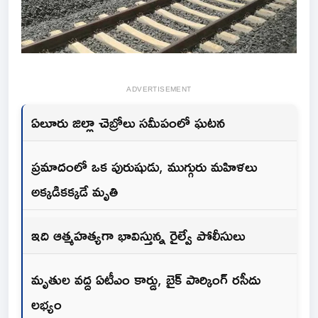
ADVERTISEMENT
ఏలూరు జిల్లా చెబ్రోలు సమీపంలో ఘటన
ప్రమాదంలో ఒక పురుషుడు, ముగ్గురు మహిళలు
అక్కడికక్కడే మృతి
ఇది ఆత్మహత్యగా భావిస్తున్న రైల్వే పోలీసులు
మృతుల వద్ద ఏటీఎం కార్డు, బైక్ పార్కింగ్ రసీదు
లభ్యం