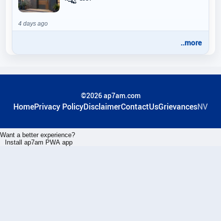
4 days ago
..more
©2026 ap7am.com
Home
Privacy Policy
Disclaimer
ContactUs
Grievances
NV
Want a better experience?
Install ap7am PWA app