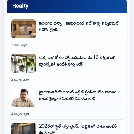
Realty
వంటగది ఉన్నా.. కనిపించదు! ఇదే కొత్త 'ఇన్విజిబుల్
కిచెన్' ట్రెండ్
1 day ago
చిన్న ఇళ్ల కోసం బెస్ట్ ఐడియా.. ఈ 10 హ్యాంగింగ్
ప్లాంట్స్‌తో ఇంటికి కొత్త లుక్!
2 days ago
హైదరాబాద్‌లో రియల్ ఎస్టేట్ స్లంప్‌కు మేం కారణం
కాదు: హైడ్రా కమిషనర్ ఏవీ రంగనాథ్
4 days ago
2026లో స్టీల్ డోర్ల ట్రెండ్.. భద్రతతో పాటు ఇంటికి
స్మార్ట్ లుక్!