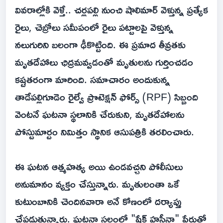
వివరాల్లోకి వెళ్తే.. చర్లపల్లి నుంచి షాలిమార్ వెళ్తున్న ప్రత్యేక
రైలు, చెబ్రోలు సమీపంలో రైలు పట్టాలపై వెళ్తున్న
నలుగురిని బలంగా ఢీకొట్టింది. ఈ ప్రమాద తీవ్రతకు
మృతదేహాలు ఛిద్రమవ్వడంతో మృతులను గుర్తించడం
కష్టతరంగా మారింది. సమాచారం అందుకున్న
తాడేపల్లిగూడెం రైల్వే ప్రొటెక్షన్ ఫోర్స్ (RPF) సిబ్బంది
వెంటనే ఘటనా స్థలానికి చేరుకుని, మృతదేహాలను
పోస్టుమార్టం నిమిత్తం స్థానిక ఆసుపత్రికి తరలించారు.
ఈ ఘటన ఆత్మహత్య అయి ఉండవచ్చని పోలీసులు
అనుమానం వ్యక్తం చేస్తున్నారు. మృతులంతా ఒకే
కుటుంబానికి చెందినవారా అనే కోణంలో దర్యాప్తు
చేపడుతున్నారు. ఘటనా స్థలంలో "షేక్ హసీనా" పేరుతో