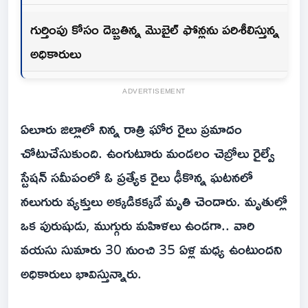
గుర్తింపు కోసం దెబ్బతిన్న మొబైల్ ఫోన్లను పరిశీలిస్తున్న
అధికారులు
ADVERTISEMENT
ఏలూరు జిల్లాలో నిన్న రాత్రి ఘోర రైలు ప్రమాదం
చోటుచేసుకుంది. ఉంగుటూరు మండలం చెబ్రోలు రైల్వే
స్టేషన్ సమీపంలో ఓ ప్రత్యేక రైలు ఢీకొన్న ఘటనలో
నలుగురు వ్యక్తులు అక్కడికక్కడే మృతి చెందారు. మృతుల్లో
ఒక పురుషుడు, ముగ్గురు మహిళలు ఉండగా.. వారి
వయసు సుమారు 30 నుంచి 35 ఏళ్ల మధ్య ఉంటుందని
అధికారులు భావిస్తున్నారు.