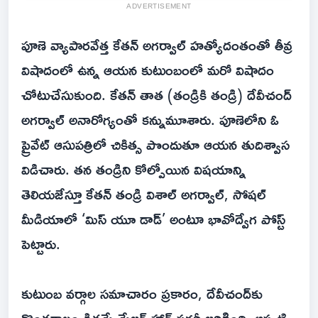
ADVERTISEMENT
పూణె వ్యాపారవేత్త కేతన్ అగర్వాల్ హత్యోదంతంతో తీవ్ర
విషాదంలో ఉన్న ఆయన కుటుంబంలో మరో విషాదం
చోటుచేసుకుంది. కేతన్ తాత (తండ్రికి తండ్రి) దేవీచంద్
అగర్వాల్ అనారోగ్యంతో కన్నుమూశారు. పూణెలోని ఓ
ప్రైవేట్ ఆసుపత్రిలో చికిత్స పొందుతూ ఆయన తుదిశ్వాస
విడిచారు. తన తండ్రిని కోల్పోయిన విషయాన్ని
తెలియజేస్తూ కేతన్ తండ్రి విశాల్ అగర్వాల్, సోషల్
మీడియాలో ‘మిస్ యూ డాడ్’ అంటూ భావోద్వేగ పోస్ట్
పెట్టారు.
కుటుంబ వర్గాల సమాచారం ప్రకారం, దేవీచంద్‌కు