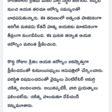
కొంతకాలం క్రితమే మేజర్ హార్ట్ సర్జరీ జరిగింది. అప్పటి
నుంచి ఆయన తరచూ ఆరోగ్య సమస్యలతో
బాధపడుతున్నారు. ఈ తరుణంలో అత్యంత పాశవికంగా
జరిగిన మనవడు కేతన్ హత్య ఆయనను మానసికంగా
తీవ్రంగా కుంగదీసింది. ఈ ఘటన తర్వాత ఆయన
ఆరోగ్యం మరింత క్షీణించింది.
కొద్ది రోజుల క్రితం ఆయన ఆరోగ్యం అకస్మాత్తుగా
క్షీణించడంతో కుటుంబసభ్యులు ఆసుపత్రిలో చేర్పించారు.
పరిస్థితి విషమించడంతో వైద్యులు వెంటిలేటర్ అమర్చి
చికిత్స అందించారు. అయినప్పటికీ, వారి ప్రయత్నాలు
ఫలించలేదు. చికిత్స పొందుతూ దేవీచంద్
కన్నుమూశారు.