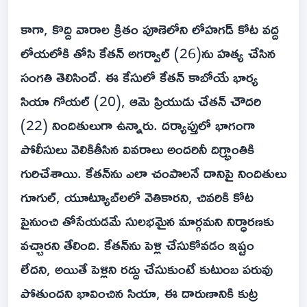
కాగా, కొద్ది వారాల క్రితం పూణెలోని లోహగడ్ కోట వద్ద
లోయలోకి తోసి కేతన్ అగర్వాల్ (26)ను హత్య చేసిన
సంగతి తెలిసిందే. ఈ కేసులో కేతన్ కాబోయే భార్య
సియా గోయల్ (20), ఆమె ప్రియుడు చేతన్ చౌదరి
(22) నిందితులుగా ఉన్నారు. దర్యాప్తులో భాగంగా
పోలీసులు వెలికితీసిన వివరాలు అందరినీ దిగ్భ్రాంతికి
గురిచేశాయి. కేతన్‌ను ఎలా చంపాలనే దానిపై నిందితులు
గూగుల్, యూట్యూబ్‌లలో వెతికారని, చివరికి కోట
పైనుంచి తోసేయడమే సులభమైన మార్గమని నిర్ధారణకు
వచ్చారని తేలింది. కేతన్‌ను పెళ్లి చేసుకోవడం ఇష్టం
లేదని, అయితే పెళ్లిని రద్దు చేసుకుంటే కుటుంబ పరువు
పోతుందని భావించిన సియా, ఈ దారుణానికి కుట్ర