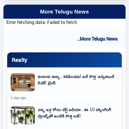
More Telugu News
Error fetching data: Failed to fetch
..More Telugu News
Realty
వంటగది ఉన్నా.. కనిపించదు! ఇదే కొత్త 'ఇన్విజిబుల్
కిచెన్' ట్రెండ్
1 day ago
చిన్న ఇళ్ల కోసం బెస్ట్ ఐడియా.. ఈ 10 హ్యాంగింగ్
ప్లాంట్స్‌తో ఇంటికి కొత్త లుక్!