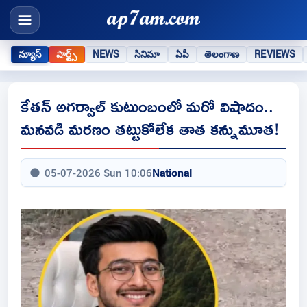
న్యూస్
షార్ట్స్
NEWS
సినిమా
ఏపీ
తెలంగాణ
REVIEWS
కేతన్ అగర్వాల్ కుటుంబంలో మరో విషాదం..
మనవడి మరణం తట్టుకోలేక తాత కన్నుమూత!
05-07-2026 Sun 10:06
National