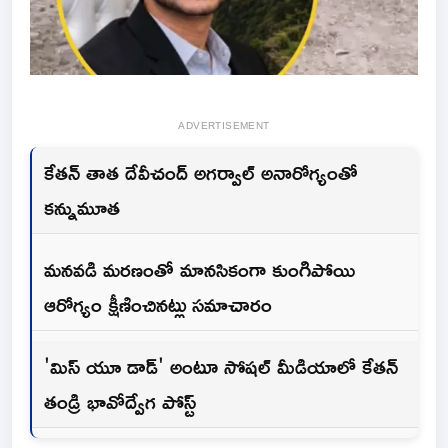
ADVERTISEMENT
కేతన్ తాత దేవీచంద్ అగర్వాల్ అనారోగ్యంతో
కన్నుమూత
మనవడి మరణంతో మానసికంగా కుంగిపోయి
ఆరోగ్యం క్షీణించినట్లు సమాచారం
'మిస్ యూ డాడ్' అంటూ సోషల్ మీడియాలో కేతన్
తండ్రి భావోద్వేగ పోస్ట్