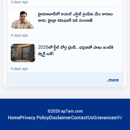
2 days ago
హైదరాబాద్‌లో రియల్ ఎస్టేట్ స్లంప్‌కు మేం కారణం
కాదు: హైడ్రా కమిషనర్ ఏవీ రంగనాథ్
4 days ago
2026లో స్టీల్ డోర్ల ట్రెండ్.. భద్రతతో పాటు ఇంటికి
స్మార్ట్ లుక్!
4 days ago
..more
©2026 ap7am.com
Home
Privacy Policy
Disclaimer
ContactUs
Grievances
NV