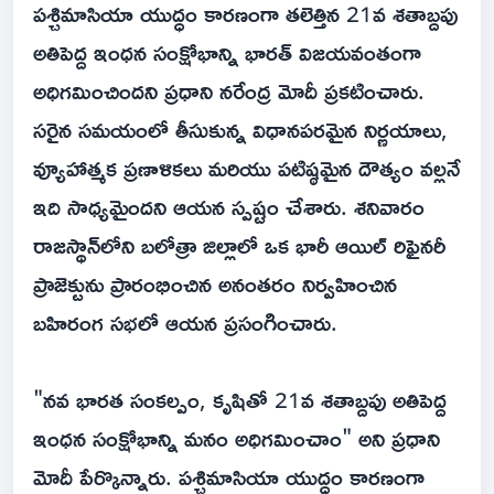
పశ్చిమాసియా యుద్ధం కారణంగా తలెత్తిన 21వ శతాబ్దపు
అతిపెద్ద ఇంధన సంక్షోభాన్ని భారత్ విజయవంతంగా
అధిగమించిందని ప్రధాని నరేంద్ర మోదీ ప్రకటించారు.
సరైన సమయంలో తీసుకున్న విధానపరమైన నిర్ణయాలు,
వ్యూహాత్మక ప్రణాళికలు మరియు పటిష్ఠమైన దౌత్యం వల్లనే
ఇది సాధ్యమైందని ఆయన స్పష్టం చేశారు. శనివారం
రాజస్థాన్‌లోని బలోత్రా జిల్లాలో ఒక భారీ ఆయిల్ రిఫైనరీ
ప్రాజెక్టును ప్రారంభించిన అనంతరం నిర్వహించిన
బహిరంగ సభలో ఆయన ప్రసంగించారు.
"నవ భారత సంకల్పం, కృషితో 21వ శతాబ్దపు అతిపెద్ద
ఇంధన సంక్షోభాన్ని మనం అధిగమించాం" అని ప్రధాని
మోదీ పేర్కొన్నారు. పశ్చిమాసియా యుద్ధం కారణంగా