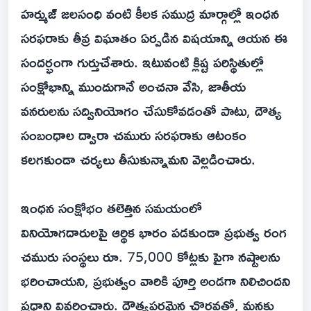
హర్ముజ్ జలసంధి వంటి కీలక సముద్ర మార్గాల్లో ఇంధన
సరఫరాకు తీవ్ర విఘాతం ఏర్పడిన విషయాన్ని ఆయన ఈ
సందర్భంగా గుర్తుచేశారు. ఇటువంటి క్లిష్ట పరిస్థితుల్లో
సంక్షోభాన్ని ముందుగానే అంచనా వేసి, జాతీయ
వనరులను సద్వినియోగం చేసుకోవడంతో పాటు, దౌత్య
సంబంధాల ద్వారా చమురు సరఫరాకు ఆటంకం
కలగకుండా చర్యలు తీసుకున్నామని వెల్లడించారు.
ఇంధన సంక్షోభం తలెత్తిన సమయంలో
వినియోగదారులపై ఆర్థిక భారం పడకుండా ప్రభుత్వ రంగ
చమురు సంస్థలు రూ. 75,000 కోట్లకు పైగా నష్టాలను
భరించాయని, ప్రభుత్వం వారికి పూర్తి అండగా నిలిచిందని
ప్రధాని వివరించారు. దౌత్యపరమైన చొరవతో, మనకు