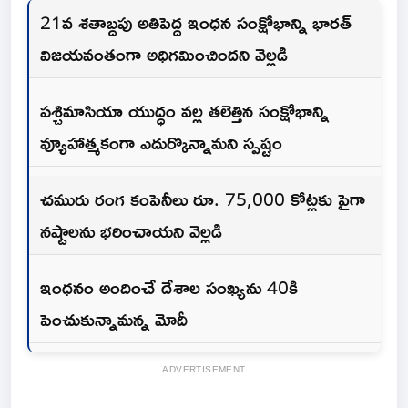
21వ శతాబ్దపు అతిపెద్ద ఇంధన సంక్షోభాన్ని భారత్
విజయవంతంగా అధిగమించిందని వెల్లడి
పశ్చిమాసియా యుద్ధం వల్ల తలెత్తిన సంక్షోభాన్ని
వ్యూహాత్మకంగా ఎదుర్కొన్నామని స్పష్టం
చమురు రంగ కంపెనీలు రూ. 75,000 కోట్లకు పైగా
నష్టాలను భరించాయని వెల్లడి
ఇంధనం అందించే దేశాల సంఖ్యను 40కి
పెంచుకున్నామన్న మోదీ
ADVERTISEMENT