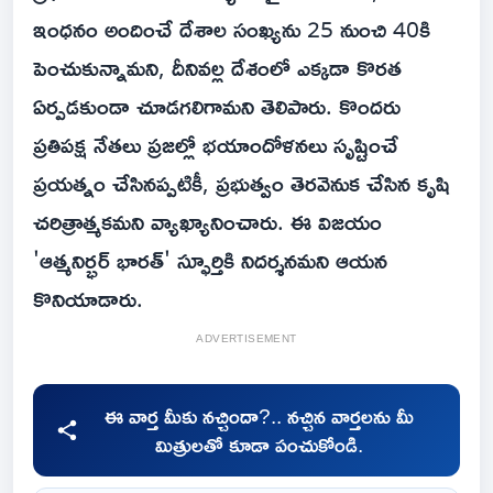
ఇంధనం అందించే దేశాల సంఖ్యను 25 నుంచి 40కి
పెంచుకున్నామని, దీనివల్ల దేశంలో ఎక్కడా కొరత
ఏర్పడకుండా చూడగలిగామని తెలిపారు. కొందరు
ప్రతిపక్ష నేతలు ప్రజల్లో భయాందోళనలు సృష్టించే
ప్రయత్నం చేసినప్పటికీ, ప్రభుత్వం తెరవెనుక చేసిన కృషి
చరిత్రాత్మకమని వ్యాఖ్యానించారు. ఈ విజయం
'ఆత్మనిర్భర్ భారత్' స్ఫూర్తికి నిదర్శనమని ఆయన
కొనియాడారు.
ADVERTISEMENT
ఈ వార్త మీకు నచ్చిందా?.. నచ్చిన వార్తలను మీ
మిత్రులతో కూడా పంచుకోండి.