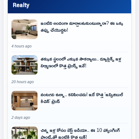
Realty
ఇంటిని అందంగా మార్చాలనుకుంటున్నారా? ఈ ఒక్క
తప్పు చేయొద్దట!
4 hours ago
తక్కువ స్థలంలో ఎక్కువ సౌకర్యాలు.. డ్యూప్లెక్స్ ఇళ్ల
నిర్మాణంలో కొత్త ట్రెండ్స్ ఇవే!
20 hours ago
వంటగది ఉన్నా.. కనిపించదు! ఇదే కొత్త 'ఇన్విజిబుల్
కిచెన్' ట్రెండ్
2 days ago
చిన్న ఇళ్ల కోసం బెస్ట్ ఐడియా.. ఈ 10 హ్యాంగింగ్
ప్లాంట్స్‌తో ఇంటికి కొత్త లుక్!