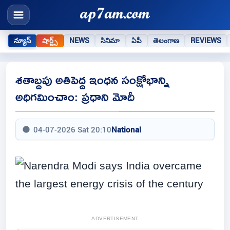
న్యూస్
షార్ట్స్
NEWS
సినిమా
ఏపీ
తెలంగాణ
REVIEWS
శతాబ్దపు అతిపెద్ద ఇంధన సంక్షోభాన్ని
అధిగమించాం: ప్రధాని మోదీ
04-07-2026 Sat 20:10
National
ADVERTISEMENT