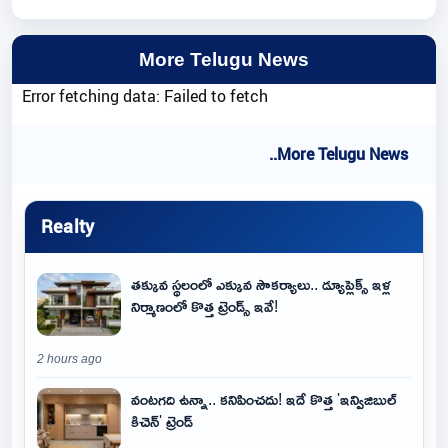
More Telugu News
Error fetching data: Failed to fetch
..More Telugu News
Realty
తక్కువ స్థలంలో ఎక్కువ సౌకర్యాలు.. డ్యూప్లెక్స్ ఇళ్ల
నిర్మాణంలో కొత్త ట్రెండ్స్ ఇవే!
2 hours ago
వంటగది ఉన్నా.. కనిపించదు! ఇదే కొత్త 'ఇన్విజిబుల్
కిచెన్' ట్రెండ్