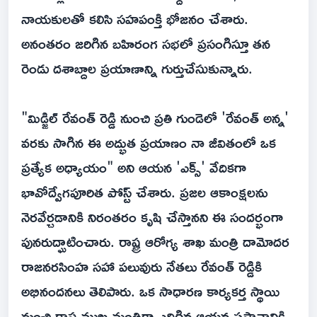
నాయకులతో కలిసి సహపంక్తి భోజనం చేశారు.
అనంతరం జరిగిన బహిరంగ సభలో ప్రసంగిస్తూ తన
రెండు దశాబ్దాల ప్రయాణాన్ని గుర్తుచేసుకున్నారు.
"మిడ్జిల్ రేవంత్ రెడ్డి నుంచి ప్రతి గుండెలో 'రేవంత్ అన్న'
వరకు సాగిన ఈ అద్భుత ప్రయాణం నా జీవితంలో ఒక
ప్రత్యేక అధ్యాయం" అని ఆయన 'ఎక్స్' వేదికగా
భావోద్వేగపూరిత పోస్ట్ చేశారు. ప్రజల ఆకాంక్షలను
నెరవేర్చడానికి నిరంతరం కృషి చేస్తానని ఈ సందర్భంగా
పునరుద్ఘాటించారు. రాష్ట్ర ఆరోగ్య శాఖ మంత్రి దామోదర
రాజనరసింహ సహా పలువురు నేతలు రేవంత్ రెడ్డికి
అభినందనలు తెలిపారు. ఒక సాధారణ కార్యకర్త స్థాయి
నుంచి రాష్ట్ర ముఖ్యమంత్రిగా ఎదిగిన ఆయన ప్రస్థానానికి