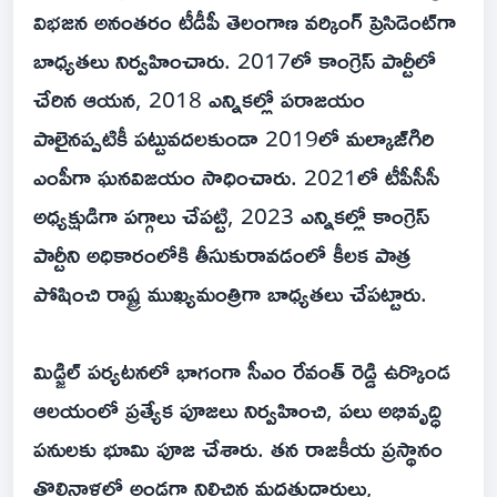
విభజన అనంతరం టీడీపీ తెలంగాణ వర్కింగ్ ప్రెసిడెంట్‌గా
బాధ్యతలు నిర్వహించారు. 2017లో కాంగ్రెస్ పార్టీలో
చేరిన ఆయన, 2018 ఎన్నికల్లో పరాజయం
పాలైనప్పటికీ పట్టువదలకుండా 2019లో మల్కాజ్‌గిరి
ఎంపీగా ఘనవిజయం సాధించారు. 2021లో టీపీసీసీ
అధ్యక్షుడిగా పగ్గాలు చేపట్టి, 2023 ఎన్నికల్లో కాంగ్రెస్
పార్టీని అధికారంలోకి తీసుకురావడంలో కీలక పాత్ర
పోషించి రాష్ట్ర ముఖ్యమంత్రిగా బాధ్యతలు చేపట్టారు.
మిడ్జిల్ పర్యటనలో భాగంగా సీఎం రేవంత్ రెడ్డి ఉర్కొండ
ఆలయంలో ప్రత్యేక పూజలు నిర్వహించి, పలు అభివృద్ధి
పనులకు భూమి పూజ చేశారు. తన రాజకీయ ప్రస్థానం
తొలినాళ్లలో అండగా నిలిచిన మద్దతుదారులు,