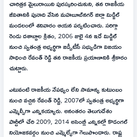
చారిత్రక మైలురాయిని పురస్కరించుకుని, తన రాజకీయ
జీవితానికి పునాది వేసిన మహబూబ్‌నగర్ జిల్లా మిడ్జిల్
మండలంలో శనివారం ఆయన పర్యటించారు. సరిగ్గా
రెండు దశాబ్దాల క్రితం, 2006 జులై 4న ఇదే మిడ్జిల్
నుంచి స్వతంత్ర అభ్యర్థిగా జడ్పీటీసీ సభ్యుడిగా విజయం
సాధించి రేవంత్ రెడ్డి తన రాజకీయ ప్రయాణానికి శ్రీకారం
చుట్టారు.
ఎటువంటి రాజకీయ నేపథ్యం లేని సామాన్య కుటుంబం
నుంచి వచ్చిన రేవంత్ రెడ్డి, 2007లో స్వతంత్ర అభ్యర్థిగా
ఎమ్మెల్సీగా ఎన్నికయ్యారు. అనంతరం తెలుగుదేశం
పార్టీలో చేరి 2009, 2014 అసెంబ్లీ ఎన్నికల్లో కొడంగల్
నియోజకవర్గం నుంచి ఎమ్మెల్యేగా గెలుపొందారు. రాష్ట్ర