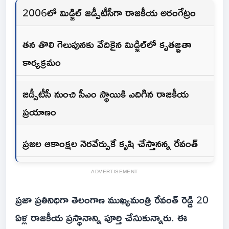
2006లో మిడ్జిల్ జడ్పీటీసీగా రాజకీయ అరంగేట్రం
తన తొలి గెలుపునకు వేదికైన మిడ్జిల్‌లో కృతజ్ఞతా
కార్యక్రమం
జడ్పీటీసీ నుంచి సీఎం స్థాయికి ఎదిగిన రాజకీయ
ప్రయాణం
ప్రజల ఆకాంక్షల నెరవేర్పుకే కృషి చేస్తానన్న రేవంత్
ADVERTISEMENT
ప్రజా ప్రతినిధిగా తెలంగాణ ముఖ్యమంత్రి రేవంత్ రెడ్డి 20
ఏళ్ల రాజకీయ ప్రస్థానాన్ని పూర్తి చేసుకున్నారు. ఈ