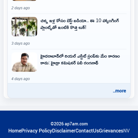
2 days ago
చిన్న ఇళ్ల కోసం బెస్ట్ ఐడియా.. ఈ 10 హ్యాంగింగ్
ప్లాంట్స్‌తో ఇంటికి కొత్త లుక్!
3 days ago
హైదరాబాద్‌లో రియల్ ఎస్టేట్ స్లంప్‌కు మేం కారణం
కాదు: హైడ్రా కమిషనర్ ఏవీ రంగనాథ్
4 days ago
..more
©2026 ap7am.com
Home
Privacy Policy
Disclaimer
ContactUs
Grievances
NV