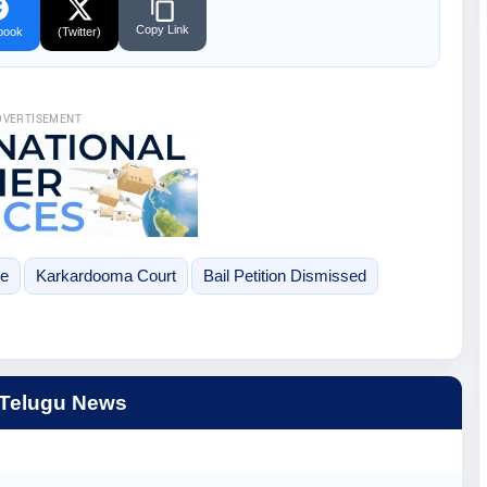
Copy Link
book
(Twitter)
DVERTISEMENT
se
Karkardooma Court
Bail Petition Dismissed
 Telugu News