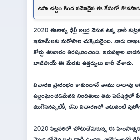
ఉపా చట్టం కింద నమోదైన ఈ కేసులో కొనసాగుత
2020 ఈశాన్య ఢిల్లీ అల్లర్ల వెనుక ఉన్న భారీ కుట
ఇమామ్‌లకు మరోసారి చుక్కెదురైంది. వారు దాఖలు చే
కోర్టు శనివారం తిరస్కరించింది. ఇరుపక్షాల వాదనల
బాజ్‌పాయ్ ఈ మేరకు ఉత్తర్వులు జారీ చేశారు.
విచారణ ప్రారంభం కాకుండానే తాము దాదాపు ఆరే
ఉల్లంఘించడమేనని నిందితులు తమ పిటిషన్లలో పేర్క
ముగిసినప్పటికీ, కేసు విచారణలో ఎటువంటి పురోగతి ల
2020 ఫిబ్రవరిలో చోటుచేసుకున్న ఈ హింసాత్మ
వెనుక లోతైన కుట్ర దాగి ఉందన్న ఆరోపణలతో ఢిల్ల