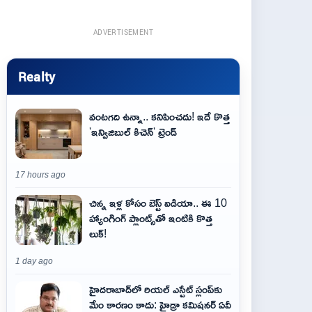
ADVERTISEMENT
Realty
వంటగది ఉన్నా.. కనిపించదు! ఇదే కొత్త
'ఇన్విజిబుల్ కిచెన్' ట్రెండ్
17 hours ago
చిన్న ఇళ్ల కోసం బెస్ట్ ఐడియా.. ఈ 10
హ్యాంగింగ్ ప్లాంట్స్‌తో ఇంటికి కొత్త
లుక్!
1 day ago
హైదరాబాద్‌లో రియల్ ఎస్టేట్ స్లంప్‌కు
మేం కారణం కాదు: హైడ్రా కమిషనర్ ఏవీ