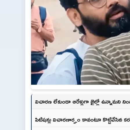
విచారణ లేకుండా ఆరేళ్లుగా జైల్లో ఉన్నామని న
పిటిషన్లు విచారణార్హం కావంటూ కొట్టివేసిన కర్