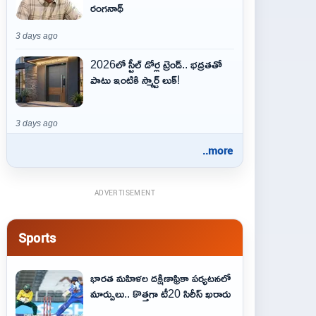
రంగనాథ్
3 days ago
2026లో స్టీల్ డోర్ల ట్రెండ్.. భద్రతతో
పాటు ఇంటికి స్మార్ట్ లుక్!
3 days ago
..more
ADVERTISEMENT
Sports
భారత మహిళల దక్షిణాఫ్రికా పర్యటనలో
మార్పులు.. కొత్తగా టీ20 సిరీస్ ఖరారు