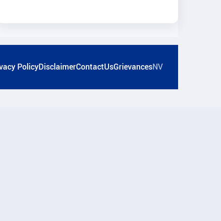
vacy Policy
Disclaimer
ContactUs
Grievances
NV