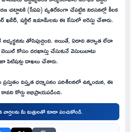
చట్టానికి (సీఏఏ) వ్యతిరేకంగా చేపట్టిన నిరసనల్లో కీలక
్ ఖలీద్, షర్జీల్ ఇమామ్‌లను ఈ కేసులో అరెస్టు చేశారు.
్ అభ్యర్థనను తోసిపుచ్చింది. అయితే, ఏడాది తర్వాత లేదా
 బెయిల్ కోసం దరఖాస్తు చేసుకునే వెసులుబాటు
ాజా పిటిషన్లు దాఖలు చేశారు.
 ప్రస్తుతం విస్తృత ధర్మాసనం పరిశీలనలో ఉన్నందున, ఈ
కావని కోర్టు అభిప్రాయపడింది.
చిన వార్తలను మీ మిత్రులతో కూడా పంచుకోండి.