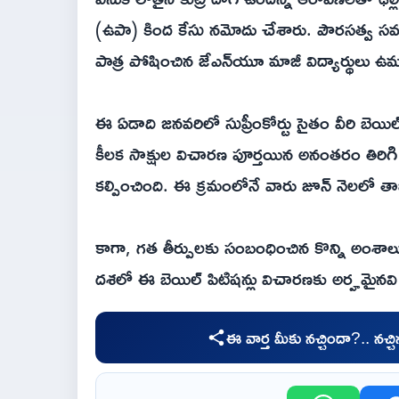
(ఉపా) కింద కేసు నమోదు చేశారు. పౌరసత్వ సవరణ 
పాత్ర పోషించిన జేఎన్‌యూ మాజీ విద్యార్థులు ఉమర
ఈ ఏడాది జనవరిలో సుప్రీంకోర్టు సైతం వీరి బెయిల
కీలక సాక్షుల విచారణ పూర్తయిన అనంతరం తిరిగి
కల్పించింది. ఈ క్రమంలోనే వారు జూన్‌ నెలలో త
కాగా, గత తీర్పులకు సంబంధించిన కొన్ని అంశాలు
దశలో ఈ బెయిల్ పిటిషన్లు విచారణకు అర్హమైనవి 
ఈ వార్త మీకు నచ్చిందా?.. నచ్