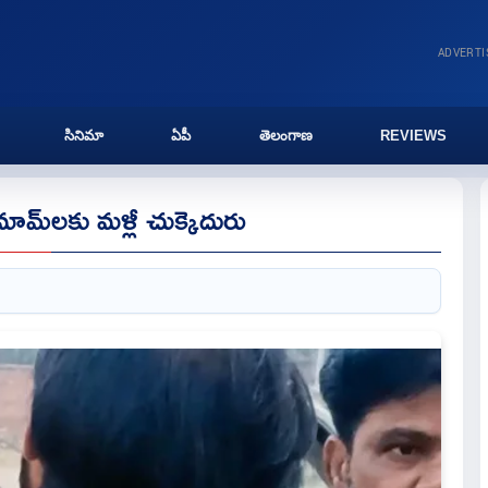
ADVERT
సినిమా
ఏపీ
తెలంగాణ
REVIEWS
 ఇమామ్‌లకు మళ్లీ చుక్కెదురు