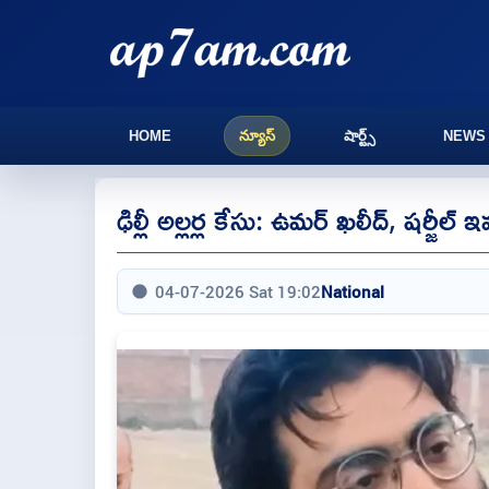
HOME
న్యూస్
షార్ట్స్
NEWS
ఢిల్లీ అల్లర్ల కేసు: ఉమర్ ఖలీద్, షర్జీల్
04-07-2026 Sat 19:02
National