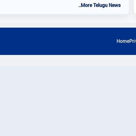
..More Telugu News
Home
Pri