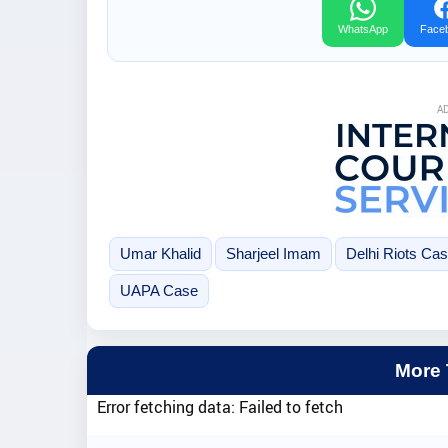
WhatsApp
Face
A
Umar Khalid
Sharjeel Imam
Delhi Riots Ca
UAPA Case
More
Error fetching data: Failed to fetch