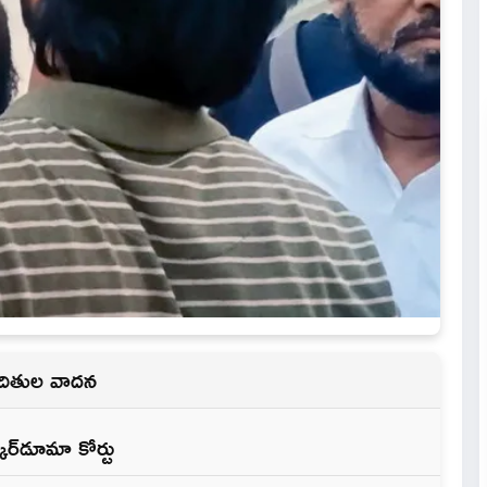
ిందితుల వాదన
కర్‌డూమా కోర్టు