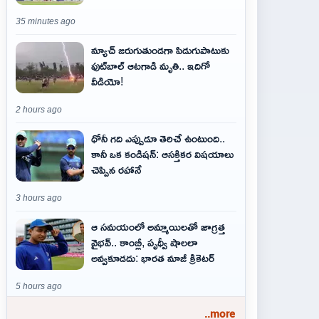
35 minutes ago
మ్యాచ్ జరుగుతుండగా పిడుగుపాటుకు
ఫుట్‌బాల్ ఆటగాడి మృతి.. ఇదిగో
వీడియో!
2 hours ago
ధోనీ గది ఎప్పుడూ తెరిచే ఉంటుంది..
కానీ ఒక కండిషన్: ఆసక్తికర విషయాలు
చెప్పిన రహానే
3 hours ago
ఆ స‌మ‌యంలో అమ్మాయిల‌తో జాగ్ర‌త్త‌
వైభ‌వ్‌.. కాంబ్లీ, పృథ్వీ షాలలా
అవ్వ‌కూడ‌దు: భార‌త మాజీ క్రికెట‌ర్‌
5 hours ago
..more