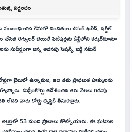
ున్న నిర్బంధం
్రకు సంబంధించిన కేసులో నిందితులు ఉమర్ ఖలీద్, షర్జీల్
సిన రెగ్యులర్ బెయిల్ పిటిషన్లను ఢిల్లీలోని కర్కర్‌డూమా
ను సుదీర్ఘంగా విన్న అదనపు సెషన్స్ జడ్జి సమీర్
ళ్లుగా జైలులో ఉన్నామని, ఇది తమ ప్రాథమిక హక్కులను
ొన్నారు. సుప్రీంకోర్టు ఆదేశించిన ఆరు నెలలు గడువు
ేదని వారు కోర్టు దృష్టికి తీసుకెళ్లారు.
క అల్లర్లలో 53 మంది ప్రాణాలు కోల్పోయారు. ఈ ఘటనల
ీ పోలీసులు చట్టవ్యతిరేక కార్యకలాపాల నిరోధక చట్టం