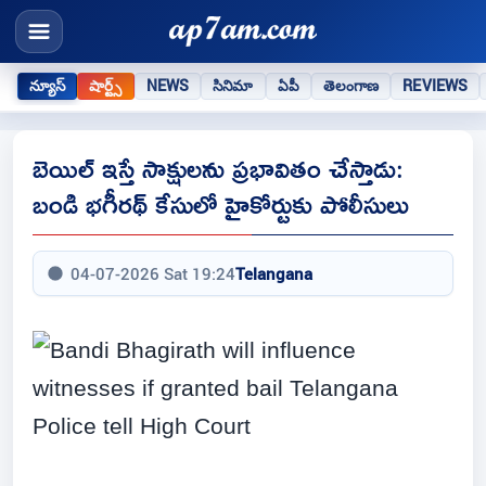
న్యూస్
షార్ట్స్
NEWS
సినిమా
ఏపీ
తెలంగాణ
REVIEWS
బెయిల్ ఇస్తే సాక్షులను ప్రభావితం చేస్తాడు:
బండి భగీరథ్ కేసులో హైకోర్టుకు పోలీసులు
04-07-2026 Sat 19:24
Telangana