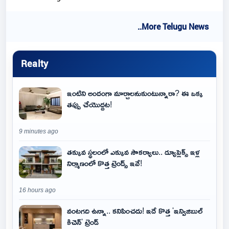
..More Telugu News
Realty
ఇంటిని అందంగా మార్చాలనుకుంటున్నారా? ఈ ఒక్క
తప్పు చేయొద్దట!
9 minutes ago
తక్కువ స్థలంలో ఎక్కువ సౌకర్యాలు.. డ్యూప్లెక్స్ ఇళ్ల
నిర్మాణంలో కొత్త ట్రెండ్స్ ఇవే!
16 hours ago
వంటగది ఉన్నా.. కనిపించదు! ఇదే కొత్త 'ఇన్విజిబుల్
కిచెన్' ట్రెండ్