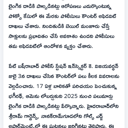
లైంగిక దాడికి పాల్పడినట్లు ఆరోపణలు ఎదుర్కొంటున్న
పోక్సో కేసులో ఈ మేరకు పోలీసులు కౌంటర్ అఫిడవిట్
దాఖలు చేశారు. నిందితుడికి బెయిల్ మంజూరు చేస్తే
సాక్షులను ప్రభావితం చేసే అవకాశం ఉందని పోలీసులు
తమ అఫిడవిట్‌లో ఆందోళన వ్యక్తం చేశారు.
పేట్ బషీరాబాద్ పోలీస్ స్టేషన్ ఇన్‌స్పెక్టర్ కె. విజయవర్ధన్
జులై 3న దాఖలు చేసిన కౌంటర్‌లో పలు కీలక వివరాలను
వెల్లడించారు. 17 ఏళ్ల బాలికతో పరిచయం పెంచుకున్న
భగీరథ్, ఆమెను లోబర్చుకుని 2025 నుంచి పలుమార్లు
లైంగిక దాడికి పాల్పడినట్లు పేర్కొన్నారు. హైదరాబాద్‌లోని
శ్రీరామ్ గార్డెన్స్, నానక్‌రామ్‌గూడలోని గోల్ఫ్ ఎడ్జ్
అపార్ట్‌మెంట్స్‌లో ఈ ఘటనలు జరిగినట్లు తెలిపారు. ఈ