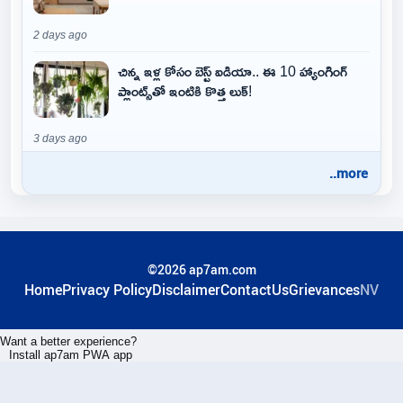
2 days ago
చిన్న ఇళ్ల కోసం బెస్ట్ ఐడియా.. ఈ 10 హ్యాంగింగ్
ప్లాంట్స్‌తో ఇంటికి కొత్త లుక్!
3 days ago
..more
©2026 ap7am.com
Home
Privacy Policy
Disclaimer
ContactUs
Grievances
NV
Want a better experience?
Install ap7am PWA app