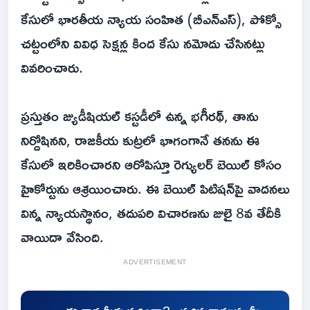
కేసులో భారతీయ న్యాయ సంహిత (బీఎన్ఎస్), పోక్సో
చట్టంలోని వివిధ సెక్షన్ల కింద కేసు నమోదు చేసినట్లు
వివరించారు.
ప్రస్తుతం జ్యుడీషియల్ కస్టడీలో ఉన్న భగీరథ్, తాను
నిర్దోషినని, రాజకీయ కుట్రలో భాగంగానే తనను ఈ
కేసులో ఇరికించారని ఆరోపిస్తూ రెగ్యులర్ బెయిల్ కోసం
హైకోర్టును ఆశ్రయించారు. ఈ బెయిల్ పిటిషన్‌పై వాదనలు
విన్న న్యాయస్థానం, తదుపరి విచారణను జులై 8వ తేదీకి
వాయిదా వేసింది.
ADVERTISEMENT