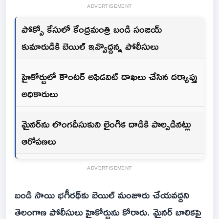
ADVERTISEMENT
పోక్సో కేసులో కేంద్రమంత్రి బండి సంజయ్
కుమారుడికి బెయిల్ ఇవ్వొద్దన్న పోలీసులు
హైకోర్టులో కౌంటర్ అఫిడవిట్ దాఖలు చేసిన దర్యాప్తు
అధికారులు
మైనర్‌ను లొంగదీసుకుని లైంగిక దాడికి పాల్పడినట్లు
ఆరోపణలు
ADVERTISEMENT
బండి సాయి భగీరథ్‌కు బెయిల్ మంజూరు చేయవద్దని
తెలంగాణ పోలీసులు హైకోర్టును కోరారు. మైనర్ బాలికపై