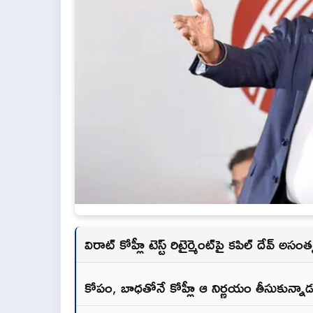
విరాట్ కోహ్లీ టెస్ట్ రిటైర్మెంట్‌పై కపిల్ దేవ్ అసంతృప
కోపం, బాధతోనే కోహ్లీ ఆ నిర్ణయం తీసుకున్నాడన