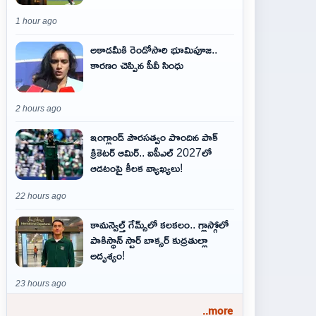
1 hour ago
అకాడమీకి రెండోసారి భూమిపూజ..
కారణం చెప్పిన పీవీ సింధు
2 hours ago
ఇంగ్లాండ్ పౌరసత్వం పొందిన పాక్
క్రికెటర్ ఆమిర్.. ఐపీఎల్ 2027లో
ఆడటంపై కీలక వ్యాఖ్యలు!
22 hours ago
కామన్వెల్త్ గేమ్స్‌లో కలకలం.. గ్లాస్గోలో
పాకిస్థాన్ స్టార్ బాక్సర్ కుద్రతుల్లా
అదృశ్యం!
23 hours ago
..more