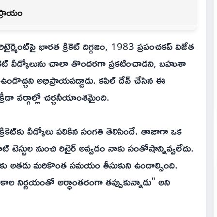
ిప్రాయం
ట్ రిటైర్మెంట్‌పై భారత క్రికెట్ దిగ్గజం, 1983 ప్రపంచకప్ విజేత
్ క్రికెట్ వీడ్కోలును చాలా తొందరగా ప్రకటించాడని, బహుశా
డొచ్చని అభిప్రాయపడ్డాడు. కపిల్ దేవ్ చేసిన ఈ
్రీడా వర్గాల్లో చర్చనీయాంశమైంది.
ికెట్‌కు వీడ్కోలు పలికిన సంగతి తెలిసిందే. తాజాగా ఒక
ాట్ టెస్టుల నుంచి రిటైర్ అవ్వడం నాకు సంతోషాన్నివ్వలేదు.
దుకు అతడు మరికొంత సమయం తీసుకుని ఉండాల్సింది.
 అకాల నిర్ణయంతో అర్ధాంతరంగా తప్పుకున్నాడు" అని