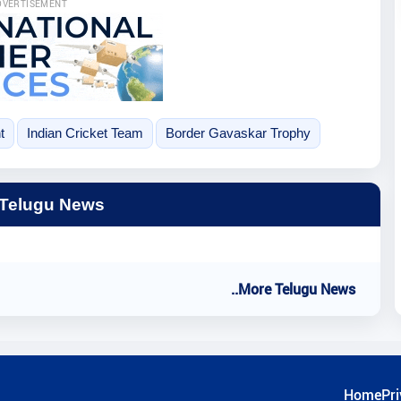
DVERTISEMENT
t
Indian Cricket Team
Border Gavaskar Trophy
 Telugu News
..More Telugu News
Home
Pri