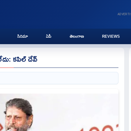
ADVERT
సినిమా
ఏపీ
తెలంగాణ
REVIEWS
ేదు: కపిల్ దేవ్