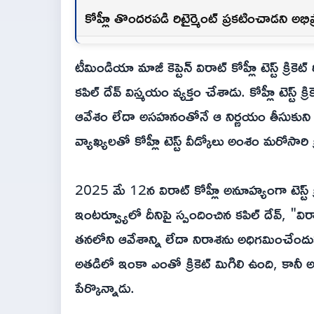
కోహ్లీ తొందరపడి రిటైర్మెంట్ ప్రకటించాడని అభ
టీమిండియా మాజీ కెప్టెన్ విరాట్ కోహ్లీ టెస్ట్ క్రికె
కపిల్ దేవ్ విస్మయం వ్యక్తం చేశాడు. కోహ్లీ టెస్ట
ఆవేశం లేదా అసహనంతోనే ఆ నిర్ణయం తీసుకుని ఉం
వ్యాఖ్యలతో కోహ్లీ టెస్ట్ వీడ్కోలు అంశం మరోసారి క
2025 మే 12న విరాట్ కోహ్లీ అనూహ్యంగా టెస్ట్ క్ర
ఇంటర్వ్యూలో దీనిపై స్పందించిన కపిల్ దేవ్, "విర
తనలోని ఆవేశాన్ని లేదా నిరాశను అధిగమించేం
అతడిలో ఇంకా ఎంతో క్రికెట్ మిగిలి ఉంది, కానీ
పేర్కొన్నాడు.