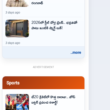
రంగనాథ్
3 days ago
2026లో స్టీల్ డోర్ల ట్రెండ్.. భద్రతతో
పాటు ఇంటికి స్మార్ట్ లుక్!
3 days ago
..more
ADVERTISEMENT
Sports
టీ20 క్రికెట్‌లో కొత్త రారాజు.. జోస్
బట్లర్ ప్ర‌పంచ రికార్డ్‌!