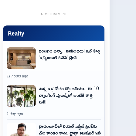
ADVERTISEMENT
Realty
వంటగది ఉన్నా.. కనిపించదు! ఇదే కొత్త
'ఇన్విజిబుల్ కిచెన్' ట్రెండ్
11 hours ago
చిన్న ఇళ్ల కోసం బెస్ట్ ఐడియా.. ఈ 10
హ్యాంగింగ్ ప్లాంట్స్‌తో ఇంటికి కొత్త
లుక్!
1 day ago
హైదరాబాద్‌లో రియల్ ఎస్టేట్ స్లంప్‌కు
మేం కారణం కాదు: హైడ్రా కమిషనర్ ఏవీ