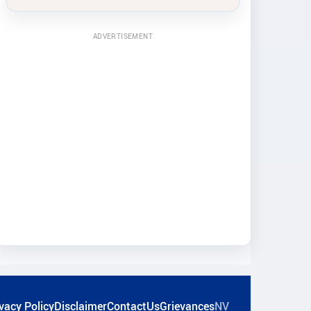
ADVERTISEMENT
vacy Policy
Disclaimer
ContactUs
Grievances
NV