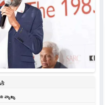
్తి
ి వ్యాఖ్య