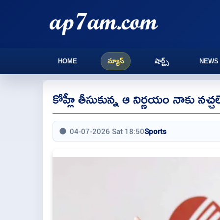
HOME
న్యూస్
షార్ట్స్
NEWS
కోహ్లీ తీసుకున్న ఆ నిర్ణయం నాకు నచ్చల
04-07-2026 Sat 18:50
Sports