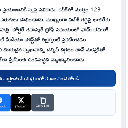
 ప్రయాణానికి స్వస్తి పలికాడు. కెరీర్‌లో మొత్తం 123
పరుగులు సాధించాడు. ముఖ్యంగా విదేశీ గడ్డపై భారత్‌కు
త్ర. బోర్డర్-గవాస్కర్ ట్రోఫీ సమయంలో ఫామ్ లేమితో
ీడియా పోస్ట్‌తో రిటైర్మెంట్ ప్రకటించడం
ోని దూకుడైన స్వభావాన్ని టెన్నిస్ దిగ్గజం జాన్ మెకెన్రోతో
ంచేలా ప్రేరేపించి ఉండవచ్చని వ్యాఖ్యానించాడు.
చిన వార్తలను మీ మిత్రులతో కూడా పంచుకోండి.
Copy Link
book
(Twitter)