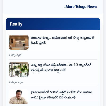
..More Telugu News
Realty
వంటగది ఉన్నా.. కనిపించదు! ఇదే కొత్త 'ఇన్విజిబుల్
కిచెన్' ట్రెండ్
1 day ago
చిన్న ఇళ్ల కోసం బెస్ట్ ఐడియా.. ఈ 10 హ్యాంగింగ్
ప్లాంట్స్‌తో ఇంటికి కొత్త లుక్!
2 days ago
హైదరాబాద్‌లో రియల్ ఎస్టేట్ స్లంప్‌కు మేం కారణం
కాదు: హైడ్రా కమిషనర్ ఏవీ రంగనాథ్