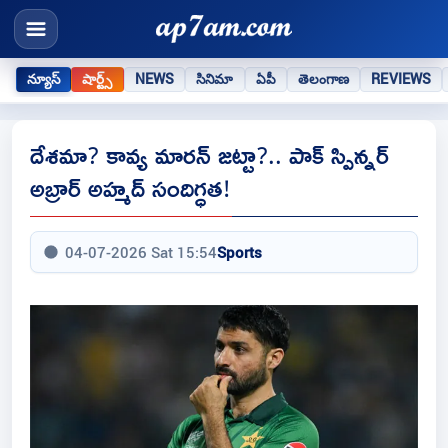
న్యూస్
షార్ట్స్
NEWS
సినిమా
ఏపీ
తెలంగాణ
REVIEWS
దేశమా? కావ్య మారన్ జట్టా?.. పాక్ స్పిన్నర్
అబ్రార్ అహ్మద్ సందిగ్ధత!
04-07-2026 Sat 15:54
Sports