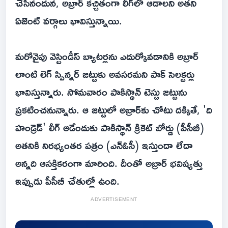
చేసినందున, అబ్రార్ కచ్చితంగా లీగ్‌లో ఆడాలని అతని
ఏజెంట్ వర్గాలు భావిస్తున్నాయి.
మరోవైపు వెస్టిండీస్ బ్యాటర్లను ఎదుర్కోవడానికి అబ్రార్
లాంటి లెగ్ స్పిన్నర్ జట్టుకు అవసరమని పాక్ సెలక్టర్లు
భావిస్తున్నారు. సోమవారం పాకిస్థాన్ టెస్టు జట్టును
ప్రకటించనున్నారు. ఆ జట్టులో అబ్రార్‌కు చోటు దక్కితే, 'ది
హండ్రెడ్' లీగ్ ఆడేందుకు పాకిస్థాన్ క్రికెట్ బోర్డు (పీసీబీ)
అతనికి నిరభ్యంతర పత్రం (ఎన్ఓసీ) ఇస్తుందా లేదా
అన్నది ఆసక్తికరంగా మారింది. దీంతో అబ్రార్ భవిష్యత్తు
ఇప్పుడు పీసీబీ చేతుల్లో ఉంది.
ADVERTISEMENT