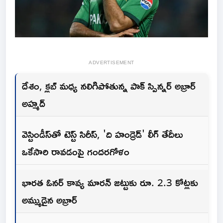
ADVERTISEMENT
దేశం, క్లబ్ మధ్య నలిగిపోతున్న పాక్ స్పిన్నర్ అబ్రార్
అహ్మద్
వెస్టిండీస్‌తో టెస్ట్ సిరీస్, 'ది హండ్రెడ్' లీగ్ తేదీలు
ఒకేసారి రావడంపై గందరగోళం
భారత ఓనర్ కావ్య మారన్ జట్టుకు రూ. 2.3 కోట్లకు
అమ్ముడైన అబ్రార్