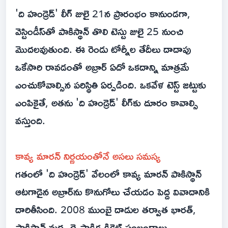
'ది హండ్రెడ్' లీగ్ జులై 21న ప్రారంభం కానుండగా,
వెస్టిండీస్‌తో పాకిస్థాన్ తొలి టెస్టు జులై 25 నుంచి
మొదలవుతుంది. ఈ రెండు టోర్నీల తేదీలు దాదాపు
ఒకేసారి రావడంతో అబ్రార్ ఏదో ఒకదాన్ని మాత్రమే
ఎంచుకోవాల్సిన పరిస్థితి ఏర్పడింది. ఒకవేళ టెస్ట్ జట్టుకు
ఎంపికైతే, అతను 'ది హండ్రెడ్' లీగ్‌కు దూరం కావాల్సి
వస్తుంది.
కావ్య మారన్ నిర్ణయంతోనే అసలు సమస్య
గతంలో 'ది హండ్రెడ్' వేలంలో కావ్య మారన్ పాకిస్థాన్
ఆటగాడైన అబ్రార్‌ను కొనుగోలు చేయడం పెద్ద వివాదానికి
దారితీసింది. 2008 ముంబై దాడుల తర్వాత భారత్,
పాకిస్థాన్ మధ్య ద్వైపాక్షిక క్రికెట్ సంబంధాలు