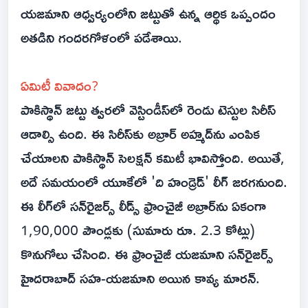
యజమాని ఆధ్వర్యంలోని జట్టుతో ఉన్న ఆర్థిక ఒప్పందం
అతడిని గందరగోళంలో పడేశాయి.
ఏమిటీ వివాదం?
పాకిస్థాన్ జట్టు త్వరలో వెస్టిండీస్‌లో రెండు టెస్టుల సిరీస్
ఆడాల్సి ఉంది. ఈ సిరీస్‌కు అబ్రార్ అహ్మద్‌ను ఎంపిక
చేయాలని పాకిస్థాన్ సెలక్షన్ కమిటీ భావిస్తోంది. అయితే,
అదే సమయంలో యూకేలో 'ది హండ్రెడ్' లీగ్ జరగనుంది.
ఈ లీగ్‌లో సన్‌రైజర్స్ లీడ్స్ ఫ్రాంచైజీ అబ్రార్‌ను ఏకంగా
1,90,000 పౌండ్లకు (సుమారు రూ. 2.3 కోట్లు)
కొనుగోలు చేసింది. ఈ ఫ్రాంచైజీ యజమాని సన్‌రైజర్స్
హైదరాబాద్ సహ-యజమాని అయిన కావ్య మారన్.