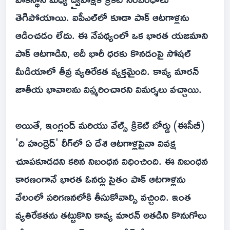
తెగిపోయాయి. ఐపీఎల్‌లో కూడా పాక్ ఆటగాళ్లను
ఆడించడం లేదు. ఈ నేపథ్యంలో ఒక భారత యజమాని
పాక్ ఆటగాడిని, అదీ భారీ ధరకు కొనడంపై సోషల్
మీడియాలో తీవ్ర వ్యతిరేకత వ్యక్తమైంది. కావ్య మారన్
జాతీయ భావాలను విస్మరించారని విమర్శలు వచ్చాయి.
అయితే, ఇంగ్లండ్ మరియు వేల్స్ క్రికెట్ బోర్డు (ఈసీబీ)
'ది హండ్రెడ్' లీగ్‌లో ఏ దేశ ఆటగాళ్లపైనా వివక్ష
చూపకూడదని కఠిన నిబంధన విధించింది. ఈ నిబంధన
కారణంగానే భారత ఓనర్లు సైతం పాక్ ఆటగాళ్లను
వేలంలో పరిగణనలోకి తీసుకోవాల్సి వచ్చింది. ఇంత
వ్యతిరేకతను తట్టుకొని కావ్య మారన్ అతడిని కొనుగోలు