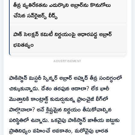
తీవ్ర వ్యతిరేకతను ఎదుర్కొని అబ్రార్‌ను కొనుగోలు
చేసిన సన్‌రైజర్స్ లీడ్స్
పాక్‌ సెలక్షన్ కమిటీ నిర్ణయంపై ఆధారప‌డ్డ‌ అబ్రార్
భవితవ్యం
ADVERTISEMENT
పాకిస్థాన్ మిస్టరీ స్పిన్నర్ అబ్రార్ అహ్మద్ తీవ్ర సందిగ్ధంలో
చిక్కుకున్నాడు. దేశం తరఫున ఆడాలా? లేక భారీ
మొత్తానికి కాంట్రాక్ట్ కుదుర్చుకున్న ఫ్రాంచైజీ లీగ్‌లో
పాల్గొనాలా? అనే క్లిష్టమైన నిర్ణయం తీసుకోవాల్సిన
పరిస్థితిలో ఉన్నాడు. ఒకవైపు పాకిస్థాన్ జాతీయ జట్టుకు
ప్రాతినిధ్యం వహించే అవకాశం, మరోవైపు భారత