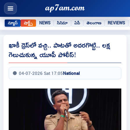
న్యూస్
షార్ట్స్
NEWS
సినిమా
ఏపీ
తెలంగాణ
REVIEWS
ఖాకీ డ్రెస్‌లో వచ్చి.. పాటతో అదరగొట్టి.. లక్ష
గెలుచుకున్న యూపీ పోలీస్!
04-07-2026 Sat 17:05
National