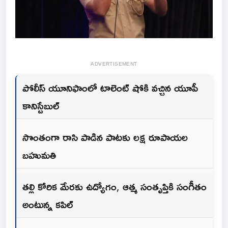
ADVERTISEMENT
పోలీస్ యూనిఫాంలో టాలెంట్ షోకి వచ్చిన యూపీ
కానిస్టేబుల్
సొంతంగా రాసి పాడిన పాటకు లక్ష రూపాయల
బహుమతి
తల్లి కోరిక మేరకు ఉద్యోగం, ఆత్మ సంతృప్తికి సంగీతం
అంటున్న కపిల్