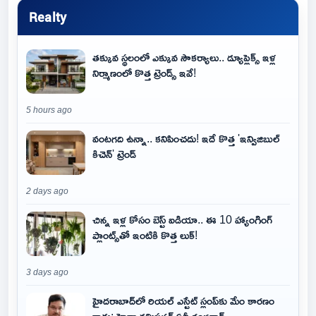
Realty
తక్కువ స్థలంలో ఎక్కువ సౌకర్యాలు.. డ్యూప్లెక్స్ ఇళ్ల
నిర్మాణంలో కొత్త ట్రెండ్స్ ఇవే!
5 hours ago
వంటగది ఉన్నా.. కనిపించదు! ఇదే కొత్త 'ఇన్విజిబుల్
కిచెన్' ట్రెండ్
2 days ago
చిన్న ఇళ్ల కోసం బెస్ట్ ఐడియా.. ఈ 10 హ్యాంగింగ్
ప్లాంట్స్‌తో ఇంటికి కొత్త లుక్!
3 days ago
హైదరాబాద్‌లో రియల్ ఎస్టేట్ స్లంప్‌కు మేం కారణం