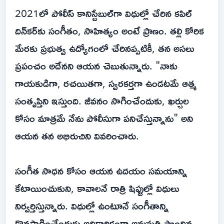
2021లో పోలీస్ కానిస్టేబుల్‌గా విధుల్లో చేరిన కపిల్
దిన్‌కర్‌కు సంగీతం, సాహిత్యం అంటే ప్రాణం. తల్లి కోరిక
మేరకు ప్రభుత్వ ఉద్యోగంలో చేరినప్పటికీ, తన అసలు
ప్రపంచం అదేనని ఆయన చెబుతున్నారు. "నాకు
గాయకుడిగా, రచయితగా, స్వరకర్తగా ఉండటమే ఆత్మ
సంతృప్తిని ఇస్తుంది. జీవనం సాగించేందుకు, ఖర్చుల
కోసం మాత్రమే నేను పోలీసుగా పనిచేస్తున్నాను" అని
ఆయన తన అభిరుచిని వివరించారు.
సంగీత సాధన కోసం ఆయన ఉదయం సమయాన్ని
కేటాయించుకుని, కావాలనే రాత్రి షిఫ్టుల్లో విధులు
నిర్వర్తిస్తున్నారు. విధుల్లో ఉంటూనే సంగీతాన్ని
కొనసాగించేందుకు అధికారికంగా అనుమతి పొందిన