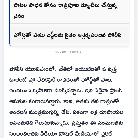
పాటల సాధన కోసం రాత్రిపూట డ్యూటీలు చేస్తున్న
వైనం
హోస్ట్‌తో పాటు జడ్జీలను సైతం ఆశ్చర్యపరిచిన పోలీస్
ADVERTISEMENT
పోలీస్ యూనిఫాంలో, చేతిలో ఆయుధంతో ఓ వ్యక్తి
టాలెంట్ షో వేదికపైకి రావడంతో హోస్ట్‌తో పాటు
అందరూ ఒక్కసారిగా ఉలిక్కిపడ్డారు. ఇది ఏదైనా ప్రాంక్
అనుకుని కంగారుపడ్డారు. కానీ, అతను తన గాత్రంతో
అందరినీ మంత్రముగ్ధుల్ని చేసి, ఏకంగా లక్ష రూపాయల
బహుమతిని గెలుచుకున్నాడు. ప్రస్తుతం ఈ సంఘటనకు
సంబంధించిన వీడియో సోషల్ మీడియాలో వైరల్