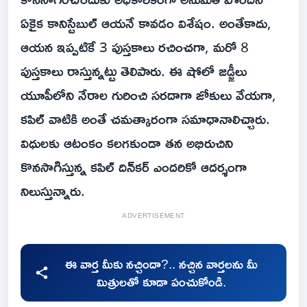
ఏకైక కానిస్టేబుల్ ఆయనే కావడం విశేషం. అంతేకాదు,
ఆయన ఇప్పటికే 3 పుస్తకాలు రచించగా, మరో 8
పుస్తకాలు రాస్తున్నట్టు తెలిపారు. ఈ షోలో జడ్జీలు
యూపీలోని నేరాల గురించి సరదాగా జోకులు వేయగా,
కపిల్ వాటికి అంతే చమత్కారంగా సమాధానాలిచ్చారు.
విధులకు ఆటంకం కలగకుండా తన అభిరుచిని
కొనసాగిస్తున్న కపిల్ దిన్‌కర్ ఎందరికో ఆదర్శంగా
నిలుస్తున్నారు.
ADVERTISEMENT
ఈ వార్త మీకు నచ్చిందా?.. నచ్చిన వార్తలను మీ
మిత్రులతో కూడా పంచుకోండి.