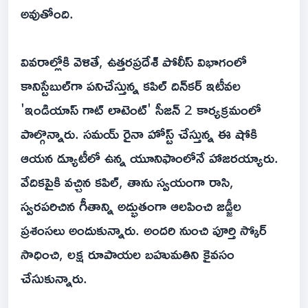
అవుతోంది.
వివరాల్లోకి వెళితే, ఉత్తరప్రదేశ్ పోలీస్ విభాగంలో
కానిస్టేబుల్‌గా పనిచేస్తున్న కపిల్ దిన్‌కర్ ఇటీవల
'ఇండియాస్ గాట్ లాటెంట్' సీజన్ 2 కార్యక్రమంలో
పాల్గొన్నారు. సమయ్ రైనా హోస్ట్ చేస్తున్న ఈ షోకి
ఆయన డ్యూటీలో ఉన్న యూనిఫాంలోనే హాజరయ్యారు.
వేదికపైకి వచ్చిన కపిల్, తాను స్వయంగా రాసి,
స్వరపరిచిన గీతాన్ని అద్భుతంగా ఆలపించి జడ్జీల
ప్రశంసలు అందుకున్నారు. అందరి నుంచి పూర్తి స్కోర్
సాధించి, లక్ష రూపాయల బహుమతిని కైవసం
చేసుకున్నారు.