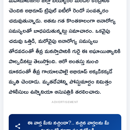
మహబూబ్‌నగర్ జిల్లా బయ్యారం మండల కేంద్రానికి
చెందిన అభిరూప్‌ ట్రిపుల్ ఐటీలో రెండో సంవత్సరం
చదువుతున్నాడు. అతను గత కొంతకాలంగా అనారోగ్య
సమస్యలతో బాధపడుతున్నట్లు సమాచారం. ఒకవైపు
చదువు ఒత్తిడి, మరోవైపు అనారోగ్య సమస్యలు
తోడవడంతో తీవ్ర మనస్తాపానికి గురై ఈ అఘాయిత్యానికి
పాల్పడినట్లు తెలుస్తోంది. ఆరో అంతస్తు నుంచి
దూకడంతో తీవ్ర గాయాలపాలై అభిరూప్ అక్కడికక్కడే
మృతి చెందాడు. మృతదేహాన్ని పోస్టుమార్టం నిమిత్తం
పోలీసులు ఉస్మానియా ఆసుపత్రికి తరలించారు.
ADVERTISEMENT
ఈ వార్త మీకు నచ్చిందా?.. నచ్చిన వార్తలను మీ