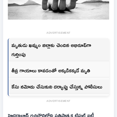
ADVERTISEMENT
మృతుడు ఖమ్మం జిల్లాకు చెందిన అభిరూప్‌గా
గుర్తింపు
తీవ్ర గాయాలు కావడంతో అక్కడికక్కడే మృతి
కేసు నమోదు చేసుకుని దర్యాప్తు చేస్తున్న పోలీసులు
ADVERTISEMENT
హైదరాబాద్‌ గచ్చిబౌలిలోని ప్రతిష్ఠాత్మక ట్రిపుల్ ఐటీ