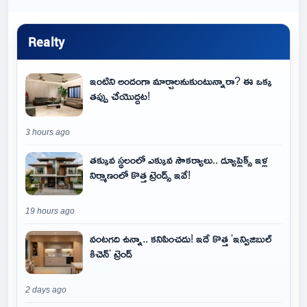
Realty
ఇంటిని అందంగా మార్చాలనుకుంటున్నారా? ఈ ఒక్క
తప్పు చేయొద్దట!
3 hours ago
తక్కువ స్థలంలో ఎక్కువ సౌకర్యాలు.. డ్యూప్లెక్స్ ఇళ్ల
నిర్మాణంలో కొత్త ట్రెండ్స్ ఇవే!
19 hours ago
వంటగది ఉన్నా.. కనిపించదు! ఇదే కొత్త 'ఇన్విజిబుల్
కిచెన్' ట్రెండ్
2 days ago