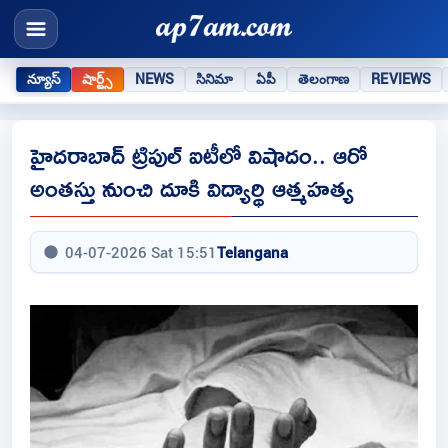
న్యూస్
షార్ట్స్
NEWS
సినిమా
ఏపీ
తెలంగాణ
REVIEWS
హైదరాబాద్ ట్రిపుల్ ఐటీలో విషాదం.. ఆరో
అంతస్తు నుంచి దూకి విద్యార్థి ఆత్మహత్య
04-07-2026 Sat 15:51
Telangana