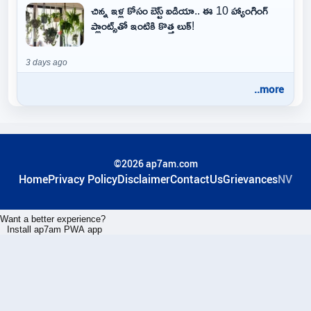
చిన్న ఇళ్ల కోసం బెస్ట్ ఐడియా.. ఈ 10 హ్యాంగింగ్
ప్లాంట్స్‌తో ఇంటికి కొత్త లుక్!
3 days ago
..more
©2026 ap7am.com
Home
Privacy Policy
Disclaimer
ContactUs
Grievances
NV
Want a better experience?
Install ap7am PWA app