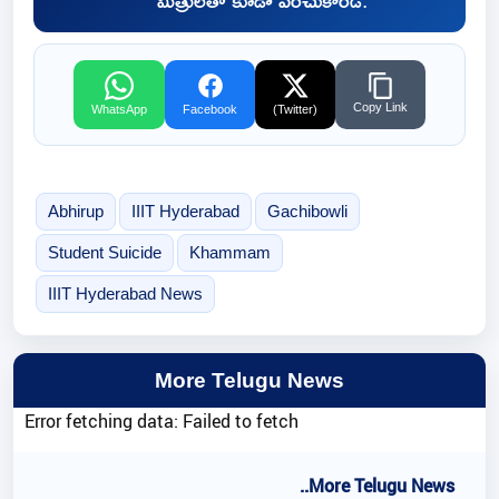
మిత్రులతో కూడా పంచుకోండి.
Copy Link
WhatsApp
Facebook
(Twitter)
Abhirup
IIIT Hyderabad
Gachibowli
Student Suicide
Khammam
IIIT Hyderabad News
More Telugu News
Error fetching data: Failed to fetch
..More Telugu News