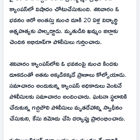
క్యాంపస్‌లో విషాదం చోటుచేసుకుంది. శనివారం ఓ
భవనం ఆరో అంతస్తు నుంచి దూకి 20 ఏళ్ల విద్యార్థి
ఆత్మహత్యకు పాల్పడ్డాడు. మృతుడిని ఖమ్మం జిల్లాకు
చెందిన అభిరూప్‌గా పోలీసులు గుర్తించారు.
శనివారం క్యాంపస్‌లోని ఓ భవనంపై నుంచి కిందకు
దూకడంతో అతను అక్కడికక్కడే ప్రాణాలు కోల్పోయాడు.
సమాచారం అందుకున్న క్యాంపస్ అధికారులు వెంటనే
పోలీసులకు సమాచారం అందించారు. ఘటనా స్థలానికి
చేరుకున్న గచ్చిబౌలి పోలీసులు మృతదేహాన్ని స్వాధీనం
చేసుకుని, కేసు నమోదు చేసి దర్యాప్తు ప్రారంభించారు.