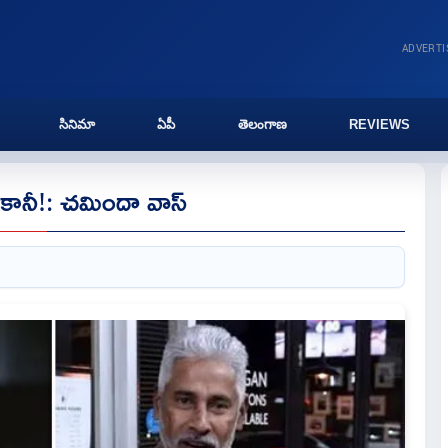
ADVERT
సినిమా
ఏపీ
తెలంగాణ
REVIEWS
. కానీ!: చమిందా వాస్