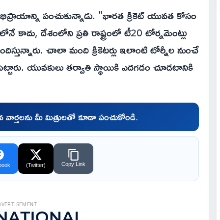
 అభిప్రాయాన్ని పంచుకున్నాడు. "భారత క్రికెట్ యువత కోసం
ోనే కాదు, దేశంలోని ప్రతి రాష్ట్రంలో టీ20 టోర్నమెంట్లు
్తున్నారు. చాలా మంది క్రికెటర్లు ఇలాంటి టోర్నీల నుంచే
పెట్టారు. యువకులు తర్వాతి స్థాయికి ఎదగడం చూడటానికి
చిన వార్తలను మీ మిత్రులతో కూడా పంచుకోండి.
Copy Link
book
(Twitter)
DVERTISEMENT