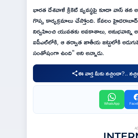
భారత దేశవాళీ క్రికెట్ వ్యవస్థపై కూడా వాస్ తన
గొప్ప కార్యక్రమాలు చేస్తోంది. కేవలం హైదరాబాద్‌ల
నిర్వహించి యువతకు అవకాశాలు, అనుభవాన్ని అందిస
ఐపీఎల్‌లోకి, ఆ తర్వాత జాతీయ జట్టులోకి అడుగు
సంతోషంగా ఉంది" అని అన్నాడు.
ఈ వార్త మీకు నచ్చిందా?.. నచ్
WhatsApp
Face
A