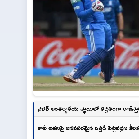
వైభవ్ అంతర్జాతీయ స్థాయిలో కచ్చితంగా రాణిస్తాడ
కానీ అత‌నిపై అనవసరమైన ఒత్తిడి పెట్టవద్దని కీల