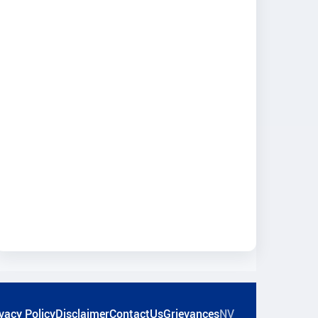
vacy Policy
Disclaimer
ContactUs
Grievances
NV