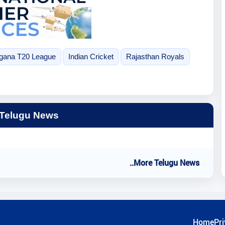
ngana T20 League
Indian Cricket
Rajasthan Royals
 Telugu News
..More Telugu News
Home
Pri