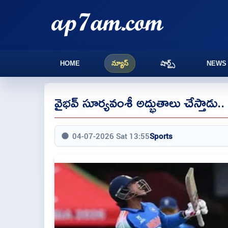
HOME
న్యూస్
షార్ట్స్
NEWS
వైభవ్ సూర్యవంశీ అద్భుతాలు చేస్తాడు.
04-07-2026 Sat 13:55
Sports