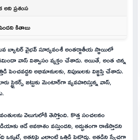
ిక అని ప్రశంస
ా ఉందని కితాబు
వ బ్యాటర్ వైభవ్ సూర్యవంశీ అంతర్జాతీయ స్థాయిలో
్ చమిందా వాస్ విశ్వాసం వ్యక్తం చేశాడు. అయితే, అంత చిన్న
పెంచవద్దని అభిమానులకు, నిపుణులకు విజ్ఞప్తి చేశాడు.
స్ట్రైకర్స్ జట్టుకు మెంటార్‌గా వ్యవహరిస్తున్న వాస్,
ు.
భావంతులను వెలుగులోకి తెస్తోంది. కొత్త సంచలనం
ియాకు ఆడే అవకాశం వస్తుందని, అద్భుతంగా రాణిస్తాడని
ఒక్కటే, అతనిపై ఎలాంటి ఒత్తిడి పెట్టొద్దు. అతడిని స్వేచ్ఛగా