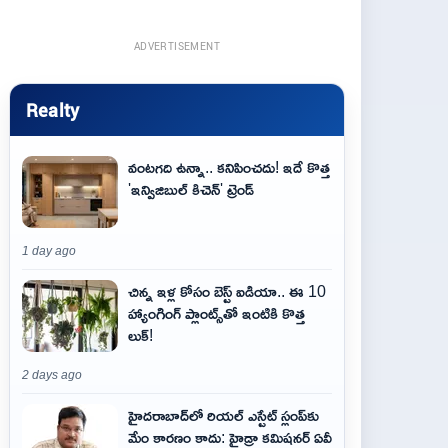
ADVERTISEMENT
Realty
వంటగది ఉన్నా.. కనిపించదు! ఇదే కొత్త
'ఇన్విజిబుల్ కిచెన్' ట్రెండ్
1 day ago
చిన్న ఇళ్ల కోసం బెస్ట్ ఐడియా.. ఈ 10
హ్యాంగింగ్ ప్లాంట్స్‌తో ఇంటికి కొత్త
లుక్!
2 days ago
హైదరాబాద్‌లో రియల్ ఎస్టేట్ స్లంప్‌కు
మేం కారణం కాదు: హైడ్రా కమిషనర్ ఏవీ