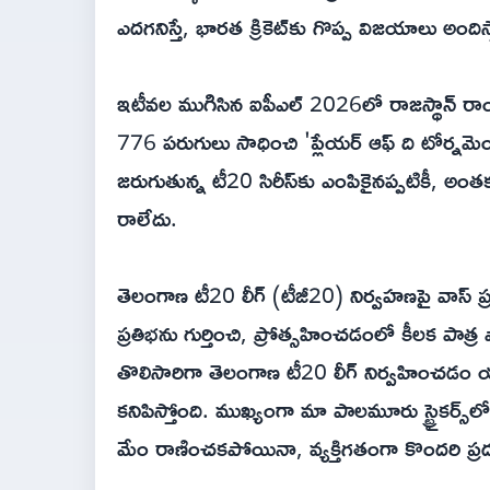
ఎదగనిస్తే, భారత క్రికెట్‌కు గొప్ప విజయాలు అంది
ఇటీవల ముగిసిన ఐపీఎల్ 2026లో రాజస్థాన్ రాయల్
776 పరుగులు సాధించి 'ప్లేయర్ ఆఫ్ ది టోర్నమెంట్
జరుగుతున్న టీ20 సిరీస్‌కు ఎంపికైనప్పటికీ, అంత
రాలేదు.
తెలంగాణ టీ20 లీగ్ (టీజీ20) నిర్వహణపై వాస్ 
ప్రతిభను గుర్తించి, ప్రోత్సహించడంలో కీలక పాత్
తొలిసారిగా తెలంగాణ టీ20 లీగ్ నిర్వహించడం 
కనిపిస్తోంది. ముఖ్యంగా మా పాలమూరు స్ట్రైకర్స్‌
మేం రాణించకపోయినా, వ్యక్తిగతంగా కొందరి ప్రద