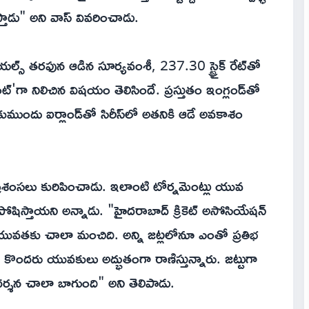
స్తాడు" అని వాస్ వివరించాడు.
స్ తరఫున ఆడిన సూర్యవంశీ, 237.30 స్ట్రైక్ రేట్‌తో
‌'గా నిలిచిన విషయం తెలిసిందే. ప్రస్తుతం ఇంగ్లండ్‌తో
కుముందు ఐర్లాండ్‌తో సిరీస్‌లో అతనికి ఆడే అవకాశం
ప్రశంసలు కురిపించాడు. ఇలాంటి టోర్నమెంట్లు యువ
ర పోషిస్తాయని అన్నాడు. "హైదరాబాద్ క్రికెట్ అసోసియేషన్
యువతకు చాలా మంచిది. అన్ని జట్లలోనూ ఎంతో ప్రతిభ
లో కొందరు యువకులు అద్భుతంగా రాణిస్తున్నారు. జట్టుగా
ర్శన చాలా బాగుంది" అని తెలిపాడు.