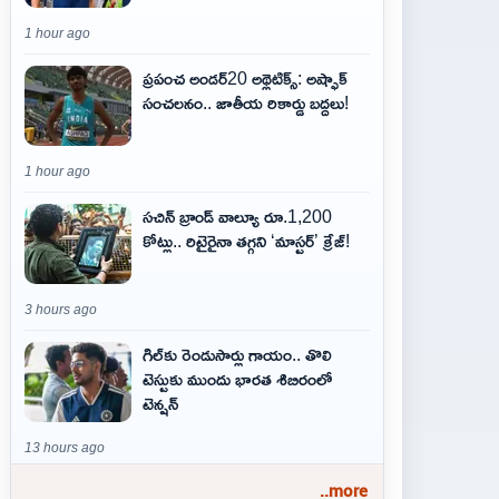
1 hour ago
ప్రపంచ అండర్20 అథ్లెటిక్స్: అష్ఫాక్
సంచలనం.. జాతీయ రికార్డు బద్దలు!
1 hour ago
సచిన్ బ్రాండ్ వాల్యూ రూ.1,200
కోట్లు.. రిటైరైనా తగ్గని ‘మాస్టర్’ క్రేజ్!
3 hours ago
గిల్‌కు రెండుసార్లు గాయం.. తొలి
టెస్టుకు ముందు భారత శిబిరంలో
టెన్షన్
13 hours ago
..more