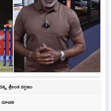
న్న శ్రీలంక దిగ్గజం
‌క సూచ‌న‌