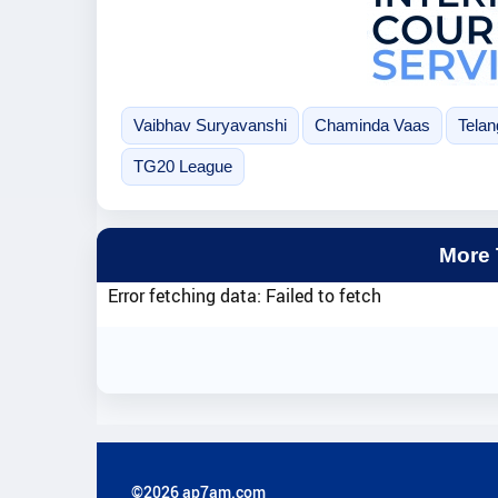
Vaibhav Suryavanshi
Chaminda Vaas
Tela
TG20 League
More
Error fetching data: Failed to fetch
©2026 ap7am.com