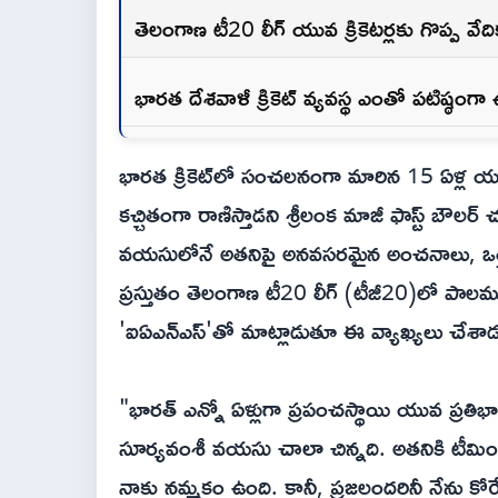
తెలంగాణ టీ20 లీగ్ యువ క్రికెటర్లకు గొప్ప వేద
భారత దేశవాళీ క్రికెట్ వ్యవస్థ ఎంతో పటిష్ఠంగ
భారత క్రికెట్‌లో సంచలనంగా మారిన 15 ఏళ్ల యు
కచ్చితంగా రాణిస్తాడని శ్రీలంక మాజీ ఫాస్ట్ బౌలర
వయసులోనే అతనిపై అనవసరమైన అంచనాలు, ఒత్తిడి 
ప్రస్తుతం తెలంగాణ టీ20 లీగ్ (టీజీ20)లో పాలమూరు 
'ఐఏఎన్ఎస్‌'తో మాట్లాడుతూ ఈ వ్యాఖ్యలు చేశాడ
"భారత్ ఎన్నో ఏళ్లుగా ప్రపంచస్థాయి యువ ప్రతి
సూర్యవంశీ వయసు చాలా చిన్నది. అతనికి టీమిండ
నాకు నమ్మకం ఉంది. కానీ, ప్రజలందరినీ నేను కోరేది 