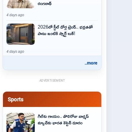
రంగనాథ్
4 days ago
2026లో స్టీల్ డోర్ల ట్రెండ్.. భద్రతతో
పాటు ఇంటికి స్మార్ట్ లుక్!
4 days ago
..more
ADVERTISEMENT
Sports
గిల్‌కు గాయం.. తొలిరోజు వార్మప్‌
మ్యాచ్‌కు భారత కెప్టెన్‌ దూరం