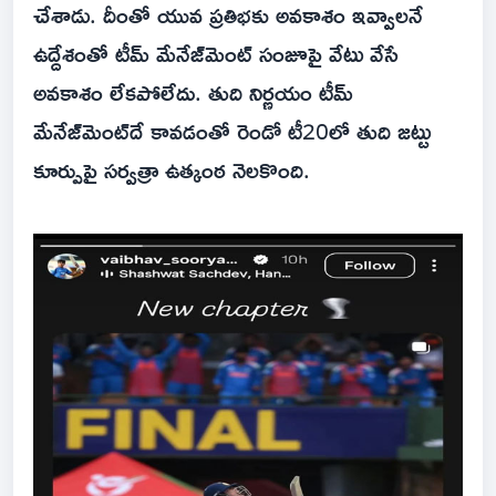
చేశాడు. దీంతో యువ ప్రతిభకు అవకాశం ఇవ్వాలనే
ఉద్దేశంతో టీమ్ మేనేజ్‌మెంట్ సంజూపై వేటు వేసే
అవకాశం లేకపోలేదు. తుది నిర్ణయం టీమ్
మేనేజ్‌మెంట్‌దే కావడంతో రెండో టీ20లో తుది జట్టు
కూర్పుపై సర్వత్రా ఉత్కంఠ నెలకొంది.