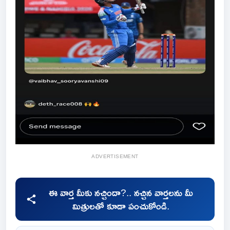
ADVERTISEMENT
ఈ వార్త మీకు నచ్చిందా?.. నచ్చిన వార్తలను మీ
మిత్రులతో కూడా పంచుకోండి.