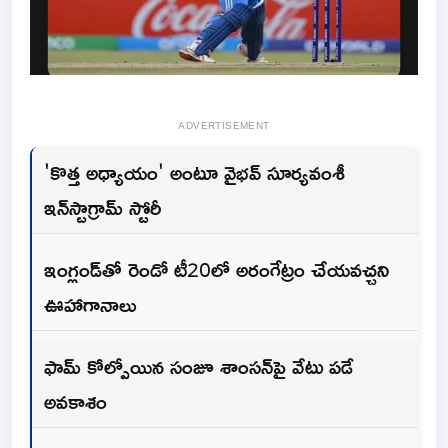
ADVERTISEMENT
'కొత్త అధ్యాయం' అంటూ వైభవ్ సూర్యవంశీ
ఇన్‌స్టాగ్రామ్ స్టోరీ
ఇంగ్లండ్‌తో రెండో టీ20లో అరంగేట్రం చేయవచ్చని
ఊహాగానాలు
ఫామ్ కోల్పోయిన సంజూ శాంసన్‌పై వేటు పడే
అవకాశం