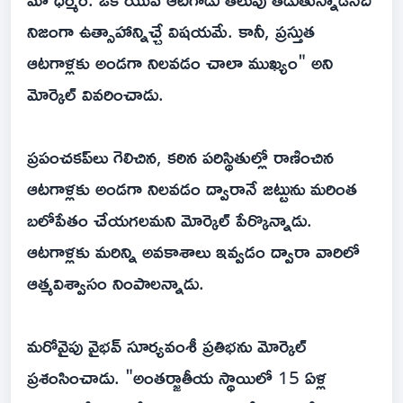
నిజంగా ఉత్సాహాన్నిచ్చే విషయమే. కానీ, ప్రస్తుత
ఆటగాళ్లకు అండగా నిలవడం చాలా ముఖ్యం" అని
మోర్కెల్ వివరించాడు.
ప్రపంచకప్‌లు గెలిచిన, కఠిన పరిస్థితుల్లో రాణించిన
ఆటగాళ్లకు అండగా నిలవడం ద్వారానే జట్టును మరింత
బలోపేతం చేయగలమని మోర్కెల్ పేర్కొన్నాడు.
ఆటగాళ్లకు మరిన్ని అవకాశాలు ఇవ్వడం ద్వారా వారిలో
ఆత్మవిశ్వాసం నింపాలన్నాడు.
మరోవైపు వైభవ్ సూర్యవంశీ ప్రతిభను మోర్కెల్
ప్రశంసించాడు. "అంతర్జాతీయ స్థాయిలో 15 ఏళ్ల