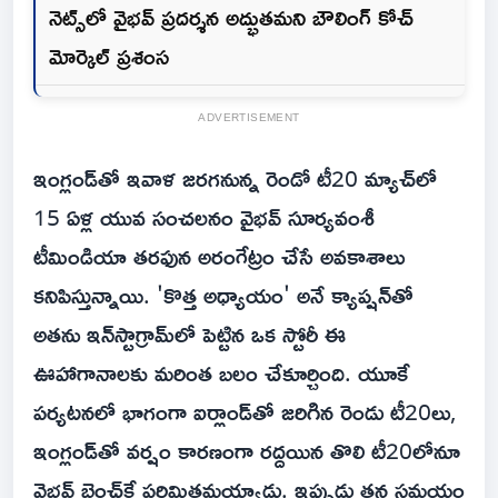
నెట్స్‌లో వైభవ్ ప్రదర్శన అద్భుతమని బౌలింగ్ కోచ్
మోర్కెల్ ప్రశంస
ADVERTISEMENT
ఇంగ్లండ్‌తో ఇవాళ జరగనున్న రెండో టీ20 మ్యాచ్‌లో
15 ఏళ్ల యువ సంచలనం వైభవ్ సూర్యవంశీ
టీమిండియా తరఫున అరంగేట్రం చేసే అవకాశాలు
కనిపిస్తున్నాయి. 'కొత్త అధ్యాయం' అనే క్యాప్షన్‌తో
అతను ఇన్‌స్టాగ్రామ్‌లో పెట్టిన ఒక స్టోరీ ఈ
ఊహాగానాలకు మరింత బలం చేకూర్చింది. యూకే
పర్యటనలో భాగంగా ఐర్లాండ్‌తో జరిగిన రెండు టీ20లు,
ఇంగ్లండ్‌తో వర్షం కారణంగా రద్దయిన తొలి టీ20లోనూ
వైభవ్ బెంచ్‌కే పరిమితమయ్యాడు. ఇప్పుడు తన సమయం