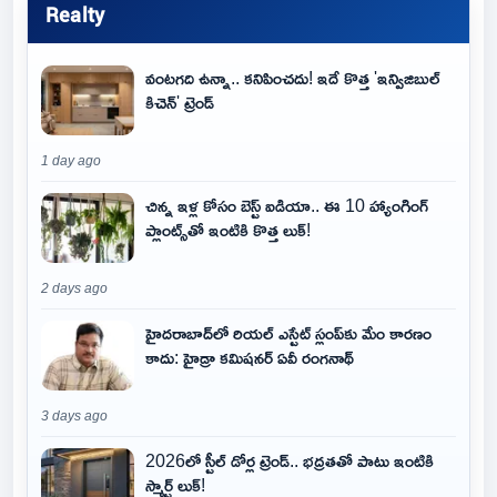
Realty
వంటగది ఉన్నా.. కనిపించదు! ఇదే కొత్త 'ఇన్విజిబుల్
కిచెన్' ట్రెండ్
1 day ago
చిన్న ఇళ్ల కోసం బెస్ట్ ఐడియా.. ఈ 10 హ్యాంగింగ్
ప్లాంట్స్‌తో ఇంటికి కొత్త లుక్!
2 days ago
హైదరాబాద్‌లో రియల్ ఎస్టేట్ స్లంప్‌కు మేం కారణం
కాదు: హైడ్రా కమిషనర్ ఏవీ రంగనాథ్
3 days ago
2026లో స్టీల్ డోర్ల ట్రెండ్.. భద్రతతో పాటు ఇంటికి
స్మార్ట్ లుక్!