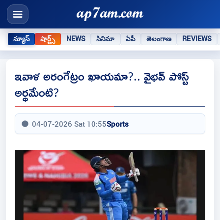
న్యూస్
షార్ట్స్
NEWS
సినిమా
ఏపీ
తెలంగాణ
REVIEWS
ఇవాళ అరంగేట్రం ఖాయ‌మా?.. వైభ‌వ్ పోస్ట్
అర్థ‌మేంటి?
04-07-2026 Sat 10:55
Sports