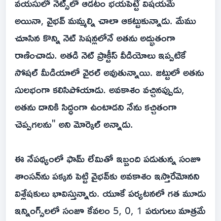
వయసులో నెట్స్‌లో ఆడటం భయపెట్టే విషయమే
అయినా, వైభవ్ మమ్మల్ని చాలా ఆకట్టుకున్నాడు. మేము
చూసిన కొన్ని నెట్ సెషన్లలోనే అతను అద్భుతంగా
రాణించాడు. అతడి నెట్ ప్రాక్టీస్ వీడియోలు ఇప్పటికే
సోషల్ మీడియాలో వైరల్ అవుతున్నాయి. జట్టులో అతను
సులభంగా కలిసిపోయాడు. అవకాశం వచ్చినప్పుడు,
అతను దానికి సిద్ధంగా ఉంటాడని నేను కచ్చితంగా
చెప్పగలను" అని మోర్కెల్ అన్నాడు.
ఈ నేపథ్యంలో ఫామ్ లేమితో ఇబ్బంది పడుతున్న సంజూ
శాంసన్‌ను పక్కన పెట్టి వైభవ్‌కు అవకాశం ఇస్తారేమోనని
విశ్లేషకులు భావిస్తున్నారు. యూకే పర్యటనలో గత మూడు
ఇన్నింగ్స్‌లలో సంజూ కేవలం 5, 0, 1 పరుగులు మాత్రమే