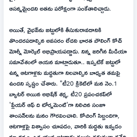
ఆసన్నమైందని అతను పరోక్షంగా సంకేతాలిచ్చాడు.
అయితే, వైభవ్‌ను జట్టులోకి తీసుకురావడానికి
తొందరపడాల్సిన అవసరం లేదని భారత బౌలింగ్ కోచ్
మోర్నీ మోర్కెల్ అభిప్రాయపడ్డాడు. నిన్న‌ జరిగిన మీడియా
సమావేశంలో ఆయన మాట్లాడుతూ.. ఇప్పటికే జట్టులో
ఉన్న ఆటగాళ్లకు మద్దతుగా నిలవాల్సిన బాధ్యత తమపై
ఉందని స్పష్టం చేశారు. "టీ20 క్రికెట్‌లో మన నెం.1
బ్యాటర్ అయిన అభిషేక్ శర్మ, టీ20 ప్రపంచకప్‌లో
'ప్లేయర్ ఆఫ్ ది టోర్నమెంట్‌'గా నిలిచిన సంజూ
శాంసన్‌లను మనం గౌరవించాలి. కోచింగ్ సిబ్బందిగా,
ఆటగాళ్లపై విశ్వాసం చూపడం, వారికి మద్దతు ఇవ్వడం
మా ధర్మం. ఒక యువ ఆటగాడు తలుపు తడుతున్నాడనేది