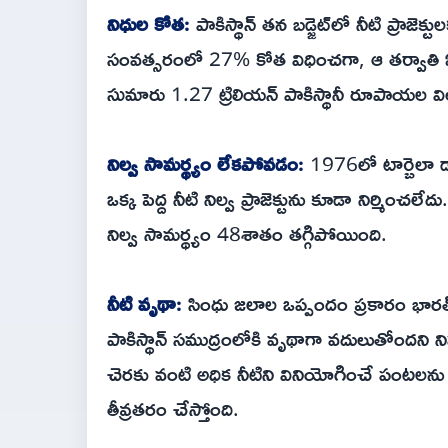
నిధుల కోత:
పాకిస్థాన్ తన బడ్జెట్‌లో నీటి ప్రాజ
సంవత్సరంలో 27% కోత విధించగా, ఆ తర్వాతి ఏడ
సుమారు 1.27 ట్రిలియన్ పాకిస్థానీ రూపాయల విలు
నిల్వ సామర్థ్యం లేకపోవడం:
1976లో టార్బెలా డ్య
ఒక్క పెద్ద నీటి నిల్వ ప్రాజెక్టును కూడా నిర్మించలే
నిల్వ సామర్థ్యం 48శాతం తగ్గిపోయింది.
నీటి వృథా:
సింధు జలాల ఒప్పందం ప్రకారం భారత
పాకిస్థాన్ సముద్రంలోకి వృథాగా వదులుతోందని నిప
చెరకు వంటి అధిక నీటిని వినియోగించే పంటలను
తీవ్రతరం చేస్తోంది.