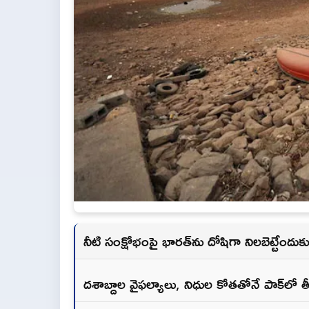
నీటి సంక్షోభంపై భారత్‌ను దోషిగా నిలబెట్టేందు
దశాబ్దాల వైఫల్యాలు, నిధుల కోతతోనే పాక్‌లో తీవ్