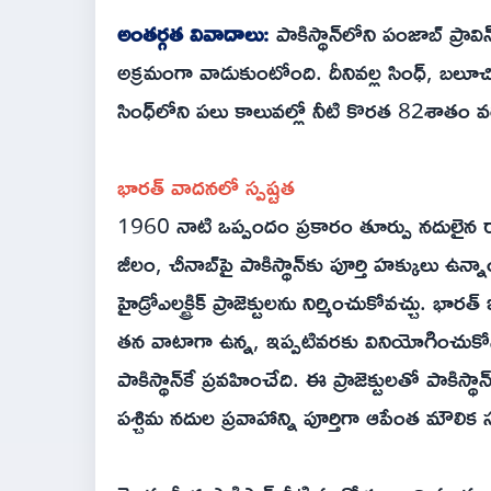
అంతర్గత వివాదాలు:
పాకిస్థాన్‌లోని పంజాబ్ ప్ర
అక్రమంగా వాడుకుంటోంది. దీనివల్ల సింధ్, బలూచిస్
సింధ్‌లోని పలు కాలువల్లో నీటి కొరత 82శాతం వ
భారత్ వాదనలో స్పష్టత
1960 నాటి ఒప్పందం ప్రకారం తూర్పు నదులైన రావి
జీలం, చీనాబ్‌పై పాకిస్థాన్‌కు పూర్తి హక్కులు ఉన
హైడ్రోఎలక్ట్రిక్ ప్రాజెక్టులను నిర్మించుకోవచ్చు. భారత
తన వాటాగా ఉన్న, ఇప్పటివరకు వినియోగించుకో
పాకిస్థాన్‌కే ప్రవహించేది. ఈ ప్రాజెక్టులతో పాకిస్థ
పశ్చిమ నదుల ప్రవాహాన్ని పూర్తిగా ఆపేంత మౌలిక 