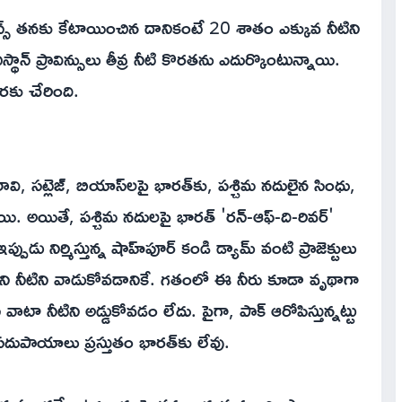
ావిన్స్ తనకు కేటాయించిన దానికంటే 20 శాతం ఎక్కువ నీటిని
థాన్ ప్రావిన్సులు తీవ్ర నీటి కొరతను ఎదుర్కొంటున్నాయి.
రకు చేరింది.
, సట్లెజ్, బియాస్‌లపై భారత్‌కు, పశ్చిమ నదులైన సింధు,
్నాయి. అయితే, పశ్చిమ నదులపై భారత్ 'రన్-ఆఫ్-ది-రివర్'
్ ఇప్పుడు నిర్మిస్తున్న షాహ్‌పూర్ కండి డ్యామ్ వంటి ప్రాజెక్టులు
ని నీటిని వాడుకోవడానికే. గతంలో ఈ నీరు కూడా వృథాగా
ాన్ వాటా నీటిని అడ్డుకోవడం లేదు. పైగా, పాక్ ఆరోపిస్తున్నట్టు
సదుపాయాలు ప్రస్తుతం భారత్‌కు లేవు.