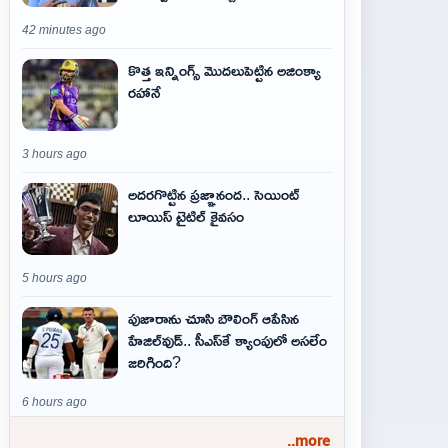
42 minutes ago
కొత్త ఇన్నింగ్స్ మొదలుపెట్టిన అజింక్యా
రహానే
3 hours ago
అదరగొట్టిన ప్రజ్ఞానంద.. సెయింట్‌
లూయిస్ టైటిల్‌ కైవసం
5 hours ago
పుజారాను చూసి బౌలింగ్ ఆపేసిన
హేజిల్‌వుడ్.. సీఎస్‌కే క్యాంపులో అసలేం
జరిగింది?
6 hours ago
..more