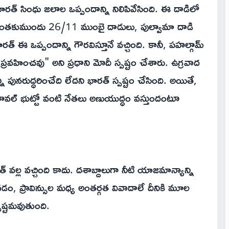
ారత్ సింధు జలాల ఒప్పందాన్ని నిలిపివేసింది. ఈ దాడిలో
 అంతకుముందు 26/11 ముంబై దాడులు, పుల్వామా దాడి
్ ఈ ఒప్పందాన్ని గౌరవిస్తూనే వచ్చింది. కానీ, పహల్గామ్
 ప్రవహించవు" అని ప్రధాని మోదీ స్పష్టం చేశారు. ఉగ్రవాద
 పునరుద్ధరించేది లేదని భారత్ స్ప‌ష్టం చేసింది. అయితే,
 బిలావల్ భుట్టో వంటి నేతలు అణుయుద్ధం వస్తుందంటూ
రత్ వల్ల వచ్చింది కాదు. దశాబ్దాలుగా నీటి యాజమాన్యాన్ని
వడం, ప్రావిన్సుల మధ్య అంతర్గత వివాదాలే దీనికి మూల
ష్టమవుతుంది.