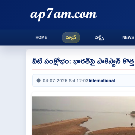
HOME
న్యూస్
షార్ట్స్
NEWS
నీటి సంక్షోభం: భారత్‌పై పాకిస్థాన్ 
04-07-2026 Sat 12:03
International