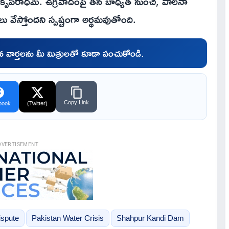
వయంకృపరాధమే. ఉగ్రవాదంపై తన బాధ్యత నుంచి, పాలనా
లు వేస్తోందని స్పష్టంగా అర్థమవుతోంది.
చిన వార్తలను మీ మిత్రులతో కూడా పంచుకోండి.
Copy Link
book
(Twitter)
DVERTISEMENT
ispute
Pakistan Water Crisis
Shahpur Kandi Dam