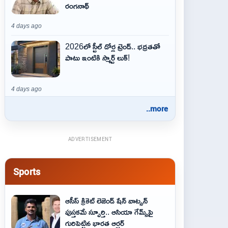
రంగనాథ్
4 days ago
2026లో స్టీల్ డోర్ల ట్రెండ్.. భద్రతతో
పాటు ఇంటికి స్మార్ట్ లుక్!
4 days ago
..more
ADVERTISEMENT
Sports
ఆసీస్ క్రికెట్ లెజెండ్ షేన్ వాట్సన్
పుస్తకమే స్ఫూర్తి.. ఆసియా గేమ్స్‌పై
గురిపెట్టిన భారత ఆర్చర్