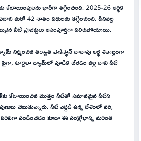
ెక్టులకు కేటాయింపులను భారీగా తగ్గించింది. 2025-26 ఆర్థిక
ాది మరో 42 శాతం నిధులను తగ్గించింది. దీనివల్ల
వైన నీటి ప్రాజెక్టులు అసంపూర్తిగా నిలిచిపోయాయి.
ామ్ నిర్మించిన తర్వాత పాకిస్థాన్ దాదాపు అర్ధ శతాబ్దంగా
దు. పైగా, టార్బెలా డ్యామ్‌లో పూడిక చేరడం వల్ల దాని నీటి
్‌కు కేటాయించిన మొత్తం నీటితో సమానమైన నీటిని
ుణులు చెబుతున్నారు. నీటి ఎద్దడి ఉన్న దేశంలో వరి,
 విరివిగా పండించడం కూడా ఈ సంక్షోభాన్ని మరింత