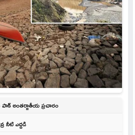
కు పాక్‌ అంతర్జాతీయ ప్రచారం
ర నీటి ఎద్దడి