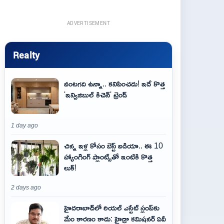
ADVERTISEMENT
Realty
వంటగది ఉన్నా.. కనిపించదు! ఇదే కొత్త
'ఇన్విజిబుల్ కిచెన్' ట్రెండ్
1 day ago
చిన్న ఇళ్ల కోసం బెస్ట్ ఐడియా.. ఈ 10
హ్యాంగింగ్ ప్లాంట్స్‌తో ఇంటికి కొత్త
లుక్!
2 days ago
హైదరాబాద్‌లో రియల్ ఎస్టేట్ స్లంప్‌కు
మేం కారణం కాదు: హైడ్రా కమిషనర్ ఏవీ