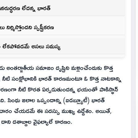
రుద్ధరణ లేదన్న‌ భారత్
ిర్మిస్తోందని స్పష్టీక‌ర‌ణ‌
్థ్యం లేకపోవడమే అసలు సమస్య
ఇప్పుడు అంతర్జాతీయ సమాజం దృష్టిని మళ్లించేందుకు కొత్త
ర నీటి సంక్షోభానికి భారత్‌ కారణమంటూ ఓ కొత్త నాటకాన్ని
తల కారణంగా నీటి కొరత ఏర్పడుతుందన్న భయంతో పాకిస్థాన్
. సింధు జలాల ఒప్పందాన్ని (ఐడ‌బ్ల్యూటీ) భారత్
 ప్రచారం చేయడమే ఈ సదస్సు ముఖ్య ఉద్దేశం. అయితే,
లకు దాని దశాబ్దాల వైఫల్యాలే కారణం.