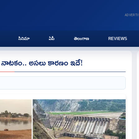
ADVERT
సినిమా
ఏపీ
తెలంగాణ
REVIEWS
కొత్త నాటకం.. అసలు కారణం ఇదే!