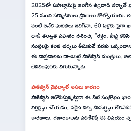
2025లో పహల్గామ్‌పై జరిగిన ఉగ్రదాడి తర్వాతే భ
25 మంది పర్యాటకులు ప్రాణాలు కోల్పోయారు.
వంటి అనేక ఘటనలు జరిగినా, 60 ఏళ్లకు పైగా భారత
దాడి తర్వాత సహనం నశించి, "రక్తం, నీళ్లు కలిసి
సంస్థలపై కఠిన చర్యలు తీసుకునే వరకు ఒప్పందాన్ని
ఈ వాస్తవాలను దాచిపెట్టి పాకిస్థాన్ మంత్రులు,
బెదిరింపులకు దిగుతున్నారు.
పాకిస్థాన్ వైఫల్యాలే అసలు కారణం
పాకిస్థాన్ ఆరోపిస్తున్నట్టుగా ఈ నీటి సంక్షోభం భా
నిర్లక్ష్యం చేయడం, సరైన నిల్వ సామర్థ్యం లేకపో
కారణాలు. గణాంకాలను పరిశీలిస్తే ఈ విషయం స్ప