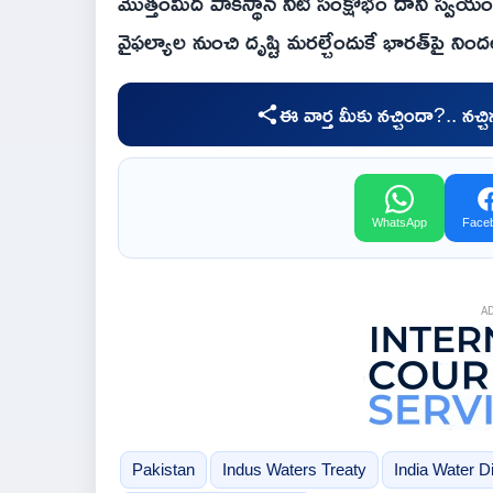
మొత్తంమీద పాకిస్థాన్ నీటి సంక్షోభం దాని స్
వైఫల్యాల నుంచి దృష్టి మరల్చేందుకే భారత్‌పై నింద
ఈ వార్త మీకు నచ్చిందా?.. నచ్
WhatsApp
Face
A
Pakistan
Indus Waters Treaty
India Water D