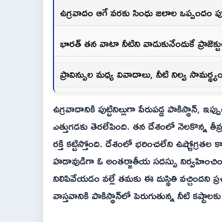
ఉగ్రవాదం ఆగే వరకు సింధు జలాల ఒప్పందం పున
భారత్ తన వాటా నీటిని వాడుకునేందుకే ప్రాజెక్టులు న
ప్రావిన్సుల మధ్య వివాదాలు, నీటి నిల్వ సామర
ఉగ్రవాదానికి పుట్టినిల్లుగా పేరుపడ్డ పాకిస్థాన్, 
ఎత్తుగడకు తెరలేపింది. తన దేశంలో నెలకొన్న తీవ్
రక్తి కట్టిస్తోంది. దేశంలో భరించలేని ఉష్ణోగ్ర
హడావుడిగా ఓ అంతర్జాతీయ సదస్సు నిర్వహించింది
నిలిపివేయడం వల్లే తమకు ఈ దుస్థితి వచ్చిందని
వాస్తవానికి పాకిస్థాన్‌లో పెరుగుతున్న నీటి కష్టా