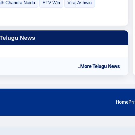
th Chandra Naidu
ETV Win
Viraj Ashwin
 Telugu News
..More Telugu News
Home
Pri