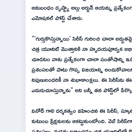
అనుబంధం దృష్ట్యా అల్లు అర్జున్ ఆయన్ను ప్రత్యే
ఎమోషనల్ పోస్ట్ చేశారు.
"‘గుర్తుకొస్తున్నాయి’ సిరీస్ గురించి చాలా అద్
చిత్ర యూనిట్ మొత్తానికి నా హృదయపూర్వక అభ
చూడటం నాకు ప్రత్యేకంగా చాలా సంతోషాన్ని ఇస్తో
ప్రశంసలతో పాటు గొప్ప విజయాన్ని అందుకోవాలని ఆక
నిపుణులందరికీ నా శుభాకాంక్షలు. ఈ సిరీస్‌ను ఈట
ఎదురుచూస్తున్నాను" అని బన్నీ తన పోస్ట్‌లో పేర్కొ
వినోద్ గాలి దర్శకత్వం వహించిన ఈ సిరీస్, స్క
కుటుంబ ప్రేక్షకులను ఆకట్టుకుంటోంది. వెబ్ సిరీస్‌గ
ప్రశంసలు, మద్దతు లభించడం చిత్ర యూనిట్‌లో కొత్త 