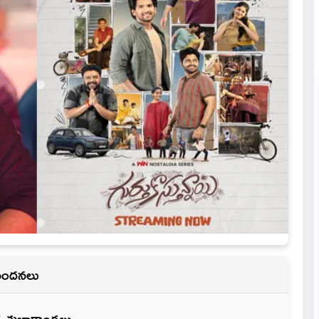
అభినందనలు
క శుభాకాంక్షలు