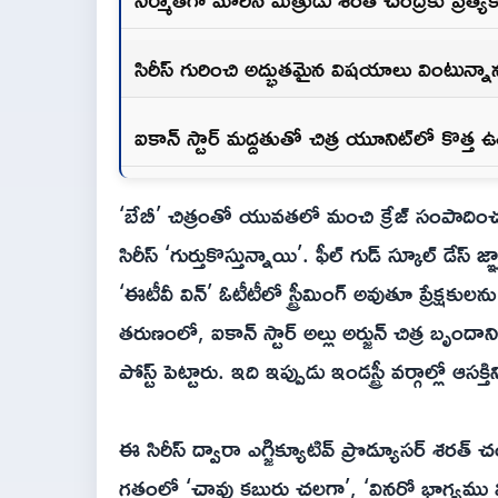
సిరీస్ గురించి అద్భుతమైన విషయాలు వింటున్నానన
ఐకాన్ స్టార్ మద్దతుతో చిత్ర యూనిట్‌లో కొత్త
‘బేబీ’ చిత్రంతో యువతలో మంచి క్రేజ్ సంపాదించు
సిరీస్ ‘గుర్తుకొస్తున్నాయి’. ఫీల్ గుడ్ స్కూల్ డేస
‘ఈటీవీ విన్’ ఓటీటీలో స్ట్రీమింగ్ అవుతూ ప్రేక్షక
తరుణంలో, ఐకాన్ స్టార్ అల్లు అర్జున్ చిత్ర బృం
పోస్ట్ పెట్టారు. ఇది ఇప్పుడు ఇండస్ట్రీ వర్గాల్లో ఆసక్త
ఈ సిరీస్ ద్వారా ఎగ్జిక్యూటివ్ ప్రొడ్యూసర్ శరత
గతంలో ‘చావు కబురు చల్లగా’, ‘వినరో భాగ్యము వి