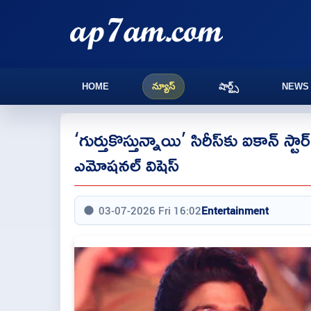
HOME
న్యూస్
షార్ట్స్
NEWS
‘గుర్తుకొస్తున్నాయి’ సిరీస్‌కు ఐకాన్ స్ట
ఎమోషనల్ విషెస్
03-07-2026 Fri 16:02
Entertainment