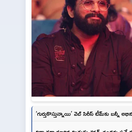
‘గుర్తుకొస్తున్నాయి’ వెబ్ సిరీస్ టీమ్‌కు బ‌న్నీ 
నిర్మాతగా మారిన మిత్రుడు శరత్ చంద్రకు ప్రత్యే