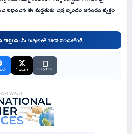
ార్ నుంచి లభించిన ఈ మద్దతుకు చిత్ర బృందం ఆనందం వ్యక్తం
చిన వార్తలను మీ మిత్రులతో కూడా పంచుకోండి.
Copy Link
book
(Twitter)
DVERTISEMENT