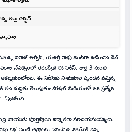
్న అల్లు అర్జున్
 ఉత్సాహం
కున్న విరాజ్ అశ్విన్, యశశ్రీ రావు జంటగా నటించిన వెబ్
్ జ్ఞాపకాల నేపథ్యంలో తెరకెక్కిన ఈ సిరీస్, జులై 3 నుంచి
ులను ఆకట్టుకుంటోంది. ఈ సిరీస్‌కు సానుకూల స్పందన వస్తున్న
దానికి తన మద్దతు తెలుపుతూ సోషల్ మీడియాలో ఒక ప్రత్యేక
ిని రేపుతోంది.
్ చంద్ర నాయుడు పూర్తిస్థాయి నిర్మాతగా పరిచయమయ్యారు.
ష్ణు కథ’ వంటి చిత్రాలకు పనిచేసిన శరత్‌తో ఉన్న