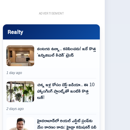
ADVERTISEMENT
Realty
వంటగది ఉన్నా.. కనిపించదు! ఇదే కొత్త
'ఇన్విజిబుల్ కిచెన్' ట్రెండ్
1 day ago
చిన్న ఇళ్ల కోసం బెస్ట్ ఐడియా.. ఈ 10
హ్యాంగింగ్ ప్లాంట్స్‌తో ఇంటికి కొత్త
లుక్!
2 days ago
హైదరాబాద్‌లో రియల్ ఎస్టేట్ స్లంప్‌కు
మేం కారణం కాదు: హైడ్రా కమిషనర్ ఏవీ