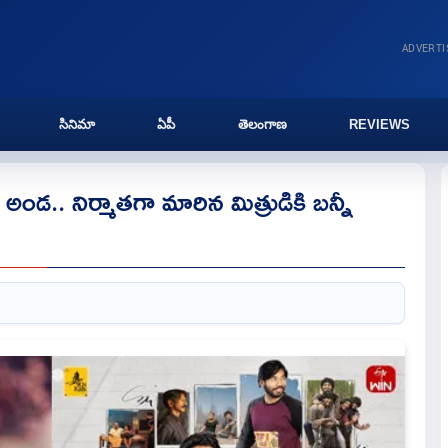
ADVERT
సినిమా
ఏపీ
తెలంగాణ
REVIEWS
ార్ అండ.. నిర్మాతగా మారిన మిత్రుడికి బన్నీ