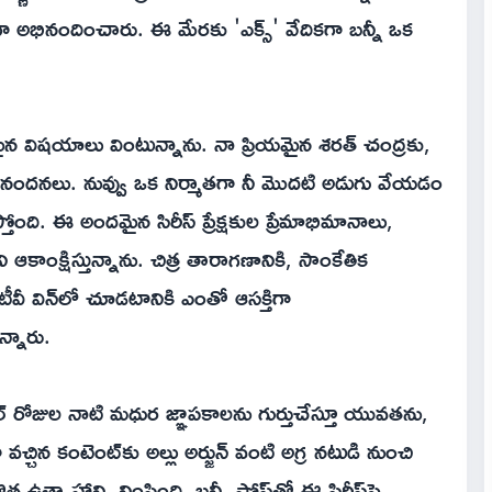
కంగా అభినందించారు. ఈ మేరకు 'ఎక్స్' వేదికగా బన్నీ ఒక
భుతమైన విషయాలు వింటున్నాను. నా ప్రియమైన శరత్ చంద్రకు,
ినందనలు. నువ్వు ఒక నిర్మాతగా నీ మొదటి అడుగు వేయడం
ంది. ఈ అందమైన సిరీస్ ప్రేక్షకుల ప్రేమాభిమానాలు,
ాంక్షిస్తున్నాను. చిత్ర తారాగణానికి, సాంకేతిక
ీవీ విన్‌లో చూడటానికి ఎంతో ఆసక్తిగా
న్నారు.
ూల్ రోజుల నాటి మధుర జ్ఞాపకాలను గుర్తుచేస్తూ యువతను,
ా వచ్చిన కంటెంట్‌కు అల్లు అర్జున్ వంటి అగ్ర నటుడి నుంచి
ఉత్సాహాన్ని నింపింది. బన్నీ పోస్ట్‌తో ఈ సిరీస్‌పై