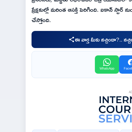
ప్రేక్షకుల్లో మరింత ఆసక్తి పెరిగింది. ఐకాన్ స్ట
చేస్తోంది.
ఈ వార్త మీకు నచ్చిందా?.. నచ్
WhatsApp
Face
A