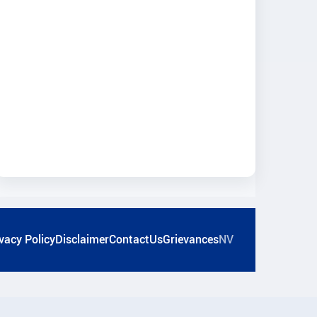
vacy Policy
Disclaimer
ContactUs
Grievances
NV