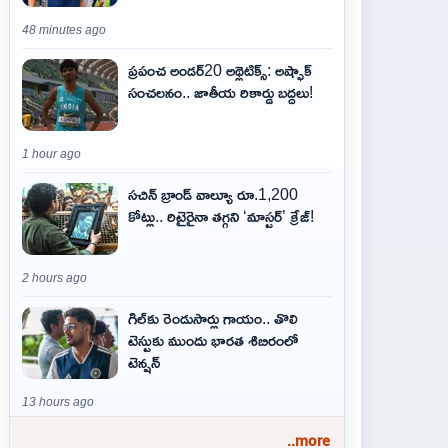
48 minutes ago
ప్రపంచ అండర్20 అథ్లెటిక్స్: అష్ఫాక్
సంచలనం.. జాతీయ రికార్డు బద్దలు!
1 hour ago
సచిన్ బ్రాండ్ వాల్యూ రూ.1,200
కోట్లు.. రిటైరైనా తగ్గని ‘మాస్టర్’ క్రేజ్!
2 hours ago
గిల్‌కు రెండుసార్లు గాయం.. తొలి
టెస్టుకు ముందు భారత శిబిరంలో
టెన్షన్
13 hours ago
..more