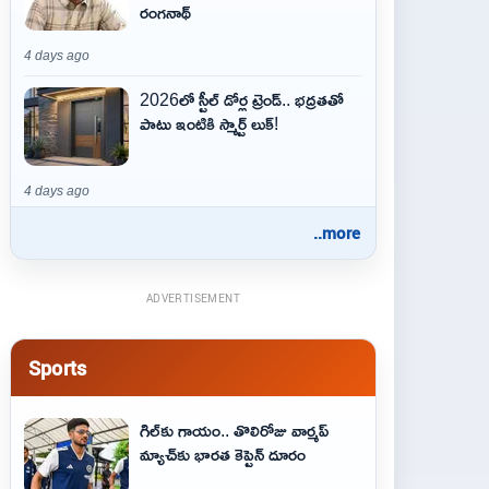
రంగనాథ్
4 days ago
2026లో స్టీల్ డోర్ల ట్రెండ్.. భద్రతతో
పాటు ఇంటికి స్మార్ట్ లుక్!
4 days ago
..more
ADVERTISEMENT
Sports
గిల్‌కు గాయం.. తొలిరోజు వార్మప్‌
మ్యాచ్‌కు భారత కెప్టెన్‌ దూరం