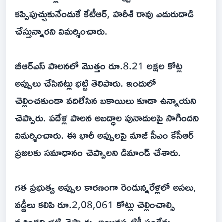
కప్పిపుచ్చుకునేందుకే కేటీఆర్, హరీశ్ రావు ఎదురుదాడి
చేస్తున్నారని విమర్శించారు.
బీఆర్ఎస్ పాలనలో మొత్తం రూ.8.21 లక్షల కోట్ల
అప్పులు చేసినట్లు భట్టి తెలిపారు. ఇందులో
చెల్లించకుండా వదిలేసిన బకాయిలు కూడా ఉన్నాయని
చెప్పారు. పదేళ్ల పాలన అబద్ధాల పునాదులపై సాగిందని
విమర్శించారు. ఈ భారీ అప్పులపై మాజీ సీఎం కేసీఆర్
ప్రజలకు సమాధానం చెప్పాలని డిమాండ్ చేశారు.
గత ప్రభుత్వ అప్పుల కారణంగా రెండున్నరేళ్లలో అసలు,
వడ్డీలు కలిపి రూ.2,08,061 కోట్లు చెల్లించాల్సి
వచ్చిందని భట్టి చెప్పారు. అయినప్పటికీ సంక్షేమ