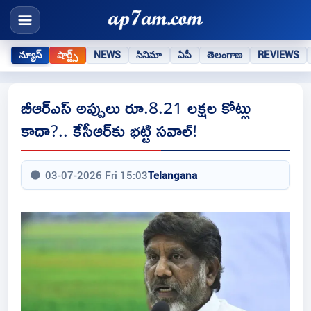
న్యూస్
షార్ట్స్
NEWS
సినిమా
ఏపీ
తెలంగాణ
REVIEWS
బీఆర్ఎస్ అప్పులు రూ.8.21 లక్షల కోట్లు
కాదా?.. కేసీఆర్‌కు భట్టి సవాల్‌!
03-07-2026 Fri 15:03
Telangana