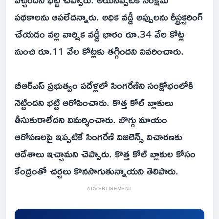
పథకాలను ఆపలేదన్నారు. అధిక వడ్డీ అప్పులను రీస్ట్రక్చరింగ్
చేయడం వల్ల వార్షిక వడ్డీ భారం రూ.34 వేల కోట్ల
నుంచి రూ.11 వేల కోట్లకు తగ్గిందని వివరించారు.
బీఆర్ఎస్ ప్రభుత్వం పదేళ్లలో సింగరేణిని సంక్షోభంలోకి
నెట్టిందని భట్టి ఆరోపించారు. కొత్త కోల్ బ్లాకులు
తీసుకురాలేదని విమర్శించారు. బొగ్గు మాయం
ఆరోపణలపై ఇప్పటికే సింగరేణి విజిలెన్స్ విచారణకు
ఆదేశాలు ఇచ్చామని చెప్పారు. కొత్త కోల్ బ్లాకుల కోసం
కేంద్రంతో చర్చలు కొనసాగుతున్నాయని తెలిపారు.
ADVERTISEMENT