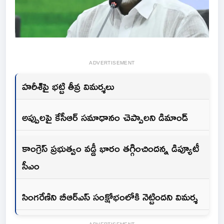
ADVERTISEMENT
హరీశ్‌పై భట్టి తీవ్ర విమర్శలు
అప్పులపై కేసీఆర్ సమాధానం చెప్పాలని డిమాండ్
కాంగ్రెస్‌ ప్రభుత్వం వడ్డీ భారం తగ్గించిందన్న డిప్యూటీ
సీఎం
సింగరేణిని బీఆర్ఎస్‌ సంక్షోభంలోకి నెట్టిందని విమర్శ