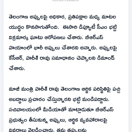
ADVERTISEMENT
తెలంగాణ అప్పులపై అధికార, ప్రతిపక్షాల మధ్య మాటల
యుద్ధం కొనసాగుతోంది. ఈసారి డిప్యూటీ సీఎం భట్టి
విక్రమార్క ఘాటు ఆరోపణలు చేశారు. బీఆర్ఎస్
హయాంలో భారీ అప్పులు చేశారని అన్నారు. అప్పులపై
కేసీఆర్, హరీశ్ రావు సమాధానం చెప్పాలని డిమాండ్
చేశారు.
మాజీ మంత్రి హరీశ్ రావు తెలంగాణ ఆర్థిక పరిస్థితిపై పచ్చి
అబద్ధాలు ప్రచారం చేస్తున్నారని భట్టి మండిపడ్డారు.
సచివాలయంలో మీడియాతో మాట్లాడుతూ బీఆర్ఎస్
ప్రభుత్వం తీసుకున్న అప్పులు, ఆర్థిక వ్యవహారాలపై
వివరాలు వెల్లడించారు. తమ తప్పులను