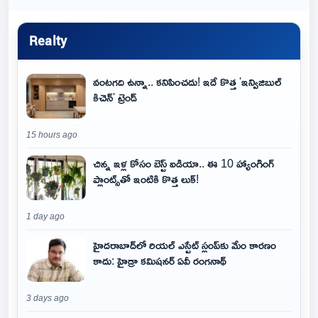
Realty
వంటగది ఉన్నా.. కనిపించదు! ఇదే కొత్త 'ఇన్విజిబుల్
కిచెన్' ట్రెండ్
15 hours ago
చిన్న ఇళ్ల కోసం బెస్ట్ ఐడియా.. ఈ 10 హ్యాంగింగ్
ప్లాంట్స్‌తో ఇంటికి కొత్త లుక్!
1 day ago
హైదరాబాద్‌లో రియల్ ఎస్టేట్ స్లంప్‌కు మేం కారణం
కాదు: హైడ్రా కమిషనర్ ఏవీ రంగనాథ్
3 days ago