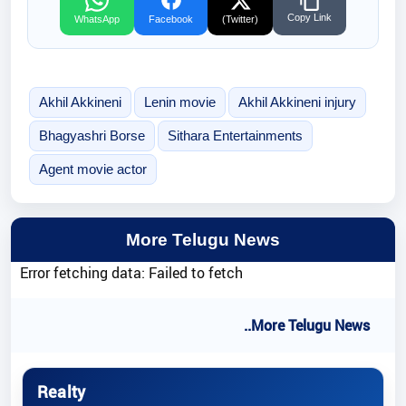
Copy Link
WhatsApp
Facebook
(Twitter)
Akhil Akkineni
Lenin movie
Akhil Akkineni injury
Bhagyashri Borse
Sithara Entertainments
Agent movie actor
More Telugu News
Error fetching data: Failed to fetch
..More Telugu News
Realty