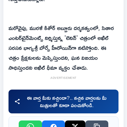
మరోవైపు, మురళీ కిశోర్ అబ్బూరు దర్శకత్వంలో, సితార
ఎంటర్‌టైన్‌మెంట్స్ నిర్మిస్తున్న 'లెనిన్' చిత్రంలో అఖిల్
సరసన భాగ్యశ్రీ బోర్సే హీరోయిన్‌గా నటిస్తోంది. ఈ
చిత్రం ప్రేక్షకులను మెప్పిస్తుందని, ఘన విజయం
సాధిస్తుందని అఖిల్ ధీమా వ్యక్తం చేశాడు.
ADVERTISEMENT
ఈ వార్త మీకు నచ్చిందా?.. నచ్చిన వార్తలను మీ
మిత్రులతో కూడా పంచుకోండి.