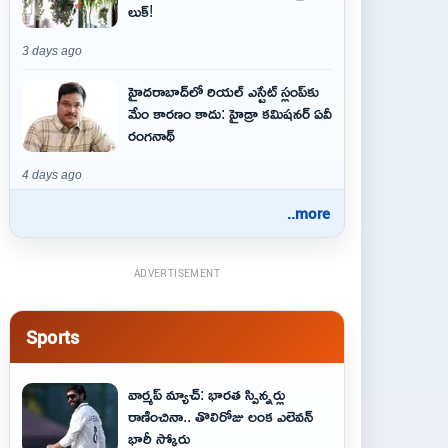
లుక్!
3 days ago
హైదరాబాద్‌లో రియల్ ఎస్టేట్ స్లంప్‌కు
మేం కారణం కాదు: హైడ్రా కమిషనర్ ఏవీ
రంగనాథ్
4 days ago
..more
ADVERTISEMENT
Sports
వార్మప్ మ్యాచ్: భారత స్పిన్నర్లు
రాణించినా.. తొలిరోజు లంక ఎలెవన్
భారీ స్కోరు