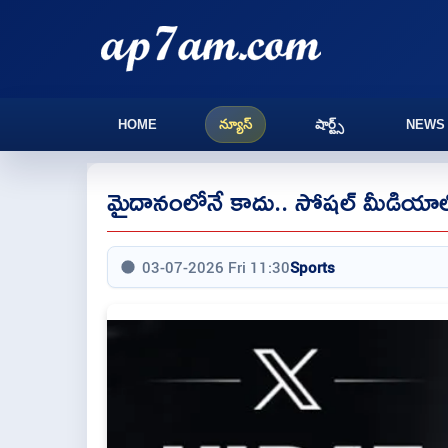
HOME
న్యూస్
షార్ట్స్
NEWS
మైదానంలోనే కాదు.. సోషల్ మీడియాలో
03-07-2026 Fri 11:30
Sports