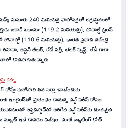
ాన్ మస్క్ సుమారు 240 మిలియన్ల ఫాలోవర్లతో అగ్రస్థానంలో
యక్షుడు బరాక్ ఒబామా (119.2 మిలియన్లు), డొనాల్డ్ ట్రంప్
ానో రొనాల్డో (110.6 మిలియన్లు), భారత ప్రధాని నరేంద్ర
ా, జస్టిన్ బీబర్, కేటీ పెర్రీ, టేలర్ స్విఫ్ట్, లేడీ గాగా
ితాలో కొనసాగుతున్నారు.
ుపై కన్ను
 కోహ్లీ మరోసారి తన సత్తా చాటేందుకు
చి ఇంగ్లండ్‌తో ప్రారంభం కానున్న వన్డే సిరీస్ కోసం
పడటంతో ఆఫ్ఘనిస్థాన్‌తో జరిగిన వన్డే సిరీస్‌కు దూరమైన
య మ్యాచ్ ఇదే కావడం విశేషం. మాజీ బ్యాటింగ్ కోచ్