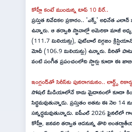
కోహ్లీ కంటే ముందున్న టాప్ 10 వీరే..
ప్రస్తుత నివేదికల ప్రకారం.. 'ఎక్స్' అధినేత ఎల
ఉన్నారు. ఆ తర్వాతి స్థానాల్లో అమెరికా మాజీ అధ్
(111.7 మిలియన్లు), ఫుట్‌బాల్ దిగ్గజం క్రిస్టియ
మోదీ (106.9 మిలియన్లు) ఉన్నారు. వీరితో పాటు రిహాన
వంటి సంగీత ప్రపంచంలోని స్టార్లు కూడా ఈ జాబ
ఇంగ్లండ్‌తో సిరీస్‌కు పునరాగమనం.. లార్డ్స్‌ రికార్డ
సోషల్ మీడియాలోనే కాదు మైదానంలో కూడా కింగ్
సిద్ధమవుతున్నాడు. ప్రస్తుతం అతను ఈ నెల‌ 14 నుం
సన్నద్ధమవుతున్నాడు. ఐపీఎల్ 2026 ఫైనల్‌లో గాయ
కోహ్లీ, జనవరి తర్వాత ఆడనున్న తొలి అంతర్జాతీ