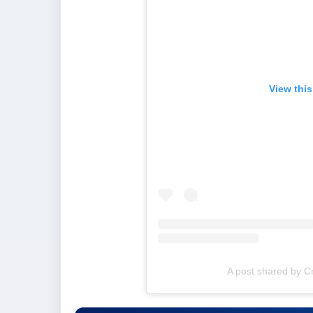
View thi
A post shared by Cr