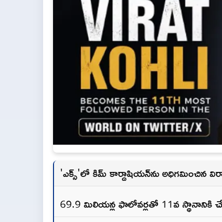
'ఎక్స్‌'లో కిమ్ కార్దాషియన్‌ను అధిగమించిన విరా
69.9 మిలియన్ల ఫాలోవర్లతో 11వ స్థానానికి చే