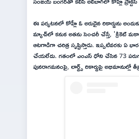
సంజయ్ బంగర్‌తో కలిసి అలీబాగ్‌లో కోహ్లీ ప్రాక్టీస
ఈ పర్యటనలో కోహ్లీ ఓ అరుదైన రికార్డును అందు
మ్యాచ్‌లో కనుక అతను సెంచరీ చేస్తే, 'క్రికెట్ మక
ఆటగాడిగా చరిత్ర సృష్టిస్తాడు. ఇప్పటివరకు ఏ
చేయలేదు. గతంలో ఎంఎస్ ధోని చేసిన 73 పరుగులే
పునరాగమనంపై, లార్డ్స్ రికార్డుపై అభిమానుల్లో తీవ్