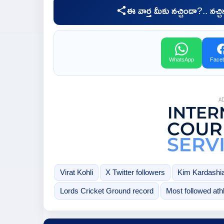
ఈ వార్త మీకు నచ్చిందా?.. నచ్
WhatsApp
Face
A
Virat Kohli
X Twitter followers
Kim Kardashi
Lords Cricket Ground record
Most followed ath