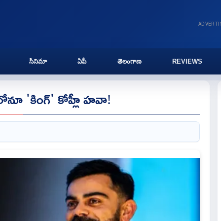
ADVERT
సినిమా
ఏపీ
తెలంగాణ
REVIEWS
నూ 'కింగ్' కోహ్లీ హవా!