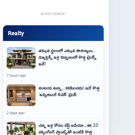
ADVERTISEMENT
Realty
తక్కువ స్థలంలో ఎక్కువ సౌకర్యాలు..
డ్యూప్లెక్స్ ఇళ్ల నిర్మాణంలో కొత్త ట్రెండ్స్
ఇవే!
7 hours ago
వంటగది ఉన్నా.. కనిపించదు! ఇదే కొత్త
'ఇన్విజిబుల్ కిచెన్' ట్రెండ్
2 days ago
చిన్న ఇళ్ల కోసం బెస్ట్ ఐడియా.. ఈ 10
హ్యాంగింగ్ ప్లాంట్స్‌తో ఇంటికి కొత్త