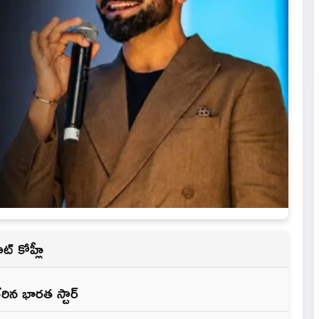
ట్ కోహ్లీ
రిన భారత స్టార్