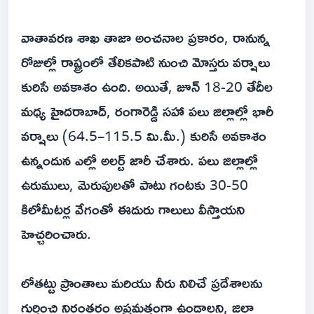
వాతావరణ శాఖ తాజా అంచనాల ప్రకారం, రానున్న
రోజుల్లో రాష్ట్రంలో తేలికపాటి నుంచి మోస్తరు వర్షాలు
కురిసే అవకాశం ఉంది. అయితే, జూన్ 18-20 తేదీల
మధ్య హైదరాబాద్, రంగారెడ్డి సహా పలు జిల్లాల్లో భారీ
వర్షాలు (64.5–115.5 మి.మీ.) కురిసే అవకాశం
ఉన్నందున ఎల్లో అలర్ట్ జారీ చేశారు. పలు జిల్లాల్లో
ఉరుములు, మెరుపులతో పాటు గంటకు 30-50
కిలోమీటర్ల వేగంతో ఈదురు గాలులు వీస్తాయని
హెచ్చరించారు.
లోతట్టు ప్రాంతాలు మరియు నీరు నిలిచే ప్రదేశాలను
గుర్తించి నిరంతరం అప్రమత్తంగా ఉండాలని, జిల్లా