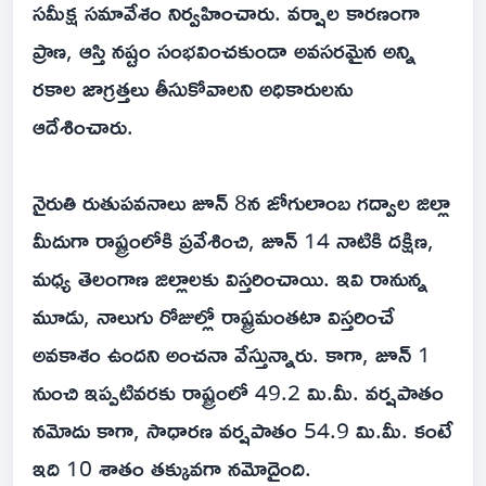
సమీక్ష సమావేశం నిర్వహించారు. వర్షాల కారణంగా
ప్రాణ, ఆస్తి నష్టం సంభవించకుండా అవసరమైన అన్ని
రకాల జాగ్రత్తలు తీసుకోవాలని అధికారులను
ఆదేశించారు.
నైరుతి రుతుపవనాలు జూన్ 8న జోగులాంబ గద్వాల జిల్లా
మీదుగా రాష్ట్రంలోకి ప్రవేశించి, జూన్ 14 నాటికి దక్షిణ,
మధ్య తెలంగాణ జిల్లాలకు విస్తరించాయి. ఇవి రానున్న
మూడు, నాలుగు రోజుల్లో రాష్ట్రమంతటా విస్తరించే
అవకాశం ఉందని అంచనా వేస్తున్నారు. కాగా, జూన్ 1
నుంచి ఇప్పటివరకు రాష్ట్రంలో 49.2 మి.మీ. వర్షపాతం
నమోదు కాగా, సాధారణ వర్షపాతం 54.9 మి.మీ. కంటే
ఇది 10 శాతం తక్కువగా నమోదైంది.