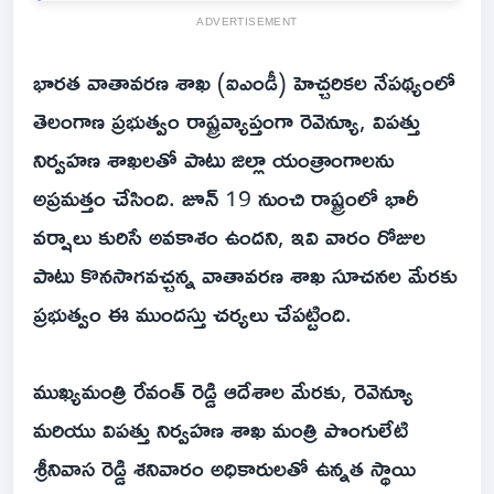
ADVERTISEMENT
భారత వాతావరణ శాఖ (ఐఎండీ) హెచ్చరికల నేపథ్యంలో
తెలంగాణ ప్రభుత్వం రాష్ట్రవ్యాప్తంగా రెవెన్యూ, విపత్తు
నిర్వహణ శాఖలతో పాటు జిల్లా యంత్రాంగాలను
అప్రమత్తం చేసింది. జూన్ 19 నుంచి రాష్ట్రంలో భారీ
వర్షాలు కురిసే అవకాశం ఉందని, ఇవి వారం రోజుల
పాటు కొనసాగవచ్చన్న వాతావరణ శాఖ సూచనల మేరకు
ప్రభుత్వం ఈ ముందస్తు చర్యలు చేపట్టింది.
ముఖ్యమంత్రి రేవంత్ రెడ్డి ఆదేశాల మేరకు, రెవెన్యూ
మరియు విపత్తు నిర్వహణ శాఖ మంత్రి పొంగులేటి
శ్రీనివాస రెడ్డి శనివారం అధికారులతో ఉన్నత స్థాయి