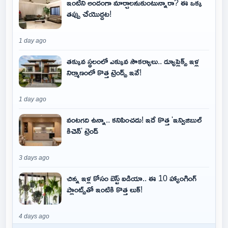
ఇంటిని అందంగా మార్చాలనుకుంటున్నారా? ఈ ఒక్క
తప్పు చేయొద్దట!
1 day ago
తక్కువ స్థలంలో ఎక్కువ సౌకర్యాలు.. డ్యూప్లెక్స్ ఇళ్ల
నిర్మాణంలో కొత్త ట్రెండ్స్ ఇవే!
1 day ago
వంటగది ఉన్నా.. కనిపించదు! ఇదే కొత్త 'ఇన్విజిబుల్
కిచెన్' ట్రెండ్
3 days ago
చిన్న ఇళ్ల కోసం బెస్ట్ ఐడియా.. ఈ 10 హ్యాంగింగ్
ప్లాంట్స్‌తో ఇంటికి కొత్త లుక్!
4 days ago