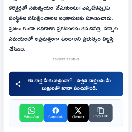
కలెక్టర్లతో సమన్వయం చేసుకుంటూ ఎప్పటికప్పుడు
పరిస్థితిని సమీక్షించాలని అధికారులకు సూచించారు.
ప్రజలు కూడా అధికారిక ప్రకటనలను గమనిస్తూ, వర్షాల
సమయంలో అప్రమత్తంగా ఉండాలని ప్రభుత్వం విజ్ఞప్తి
చేసింది.
ADVERTISEMENT
ఈ వార్త మీకు నచ్చిందా?.. నచ్చిన వార్తలను మీ
మిత్రులతో కూడా పంచుకోండి.
Copy Link
WhatsApp
Facebook
(Twitter)