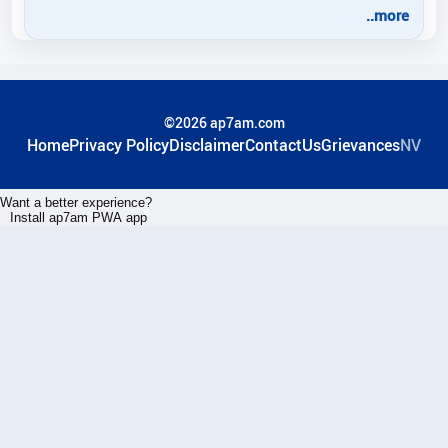
..more
©2026 ap7am.com
Home
Privacy Policy
Disclaimer
ContactUs
Grievances
NV
Want a better experience?
Install ap7am PWA app