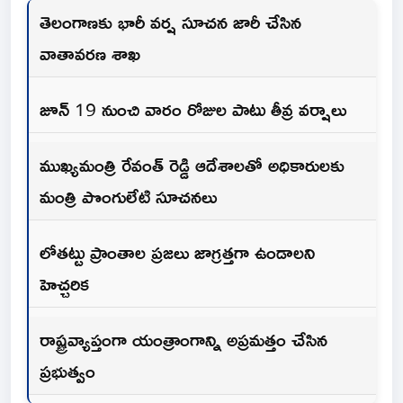
తెలంగాణకు భారీ వర్ష సూచన జారీ చేసిన
వాతావరణ శాఖ
జూన్ 19 నుంచి వారం రోజుల పాటు తీవ్ర వర్షాలు
ముఖ్యమంత్రి రేవంత్ రెడ్డి ఆదేశాలతో అధికారులకు
మంత్రి పొంగులేటి సూచనలు
లోతట్టు ప్రాంతాల ప్రజలు జాగ్రత్తగా ఉండాలని
హెచ్చరిక
రాష్ట్రవ్యాప్తంగా యంత్రాంగాన్ని అప్రమత్తం చేసిన
ప్రభుత్వం