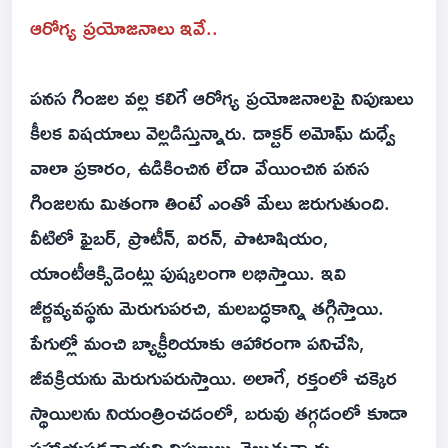
ఆరోగ్య ప్రయోజనాలు ఇవే..
పనస గింజల వల్ల కలిగే ఆరోగ్య ప్రయోజనాలపై నిపుణులు
కీలక విషయాలు వెల్లడిస్తున్నారు. డాక్టర్ అమోఘ్ దుధ్వే
వాలా ప్రకారం, ఉడికించిన లేదా వేయించిన పనస
గింజలను మితంగా తింటే ఎంతో మేలు జరుగుతుంది.
వీటిలో ఫైబర్, ప్రొటీన్, ఐరన్, పొటాషియం,
యాంటీఆక్సిడెంట్లు పుష్కలంగా లభిస్తాయి. ఇవి
జీర్ణవ్యవస్థను మెరుగుపరచి, మలబద్ధకాన్ని తగ్గిస్తాయి.
పేగుల్లో మంచి బ్యాక్టీరియాకు ఆహారంగా పనిచేసి,
జీవక్రియను మెరుగుపరుస్తాయి. అలాగే, రక్తంలో చక్కెర
స్థాయిలను నియంత్రించడంలో, బరువు తగ్గడంలో కూడా
సహాయపడతాయని నిపుణులు చెబుతున్నారు.