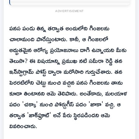
ADVERTISEMENT
పనస పండు తిన్న తర్వాత అందులోని గింజలను
చాలామంది పారేస్తుంటారు. కానీ, ఆ గింజలలో
అద్భుతమైన ఆరోగ్య ప్రయోజనాలు దాగి ఉన్నాయని మీకు
తెలుసా? ఈ విషయాన్ని ప్రముఖ నటి సమీరా రెడ్డి తన
ఇన్‌స్టాగ్రామ్ పోస్ట్ ద్వారా మరోసారి గుర్తుచేశారు. తన
పెరరటిలోని చెట్టు నుంచి వచ్చిన పనస గింజలను తాను
కూడా తింటానని ఆమె తెలిపారు. అంతేకాదు, మలయాళ
పదం 'చక్కా' నుంచి పోర్చుగీస్ పదం 'జాకా' వచ్చి, ఆ
తర్వాత 'జాక్‌ఫ్రూట్' అనే పేరు స్థిరపడిందని ఆమె
వివరించారు.