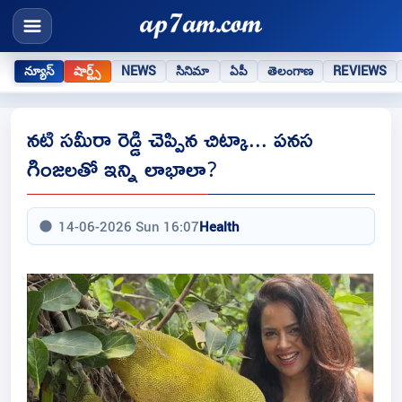
న్యూస్
షార్ట్స్
NEWS
సినిమా
ఏపీ
తెలంగాణ
REVIEWS
నటి సమీరా రెడ్డి చెప్పిన చిట్కా... పనస
గింజలతో ఇన్ని లాభాలా?
14-06-2026 Sun 16:07
Health