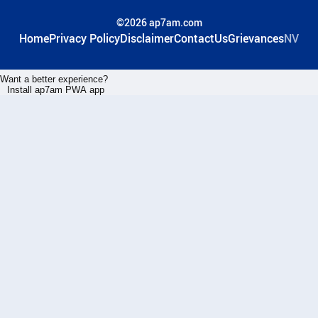
©2026 ap7am.com
Home
Privacy Policy
Disclaimer
ContactUs
Grievances
NV
Want a better experience?
Install ap7am PWA app