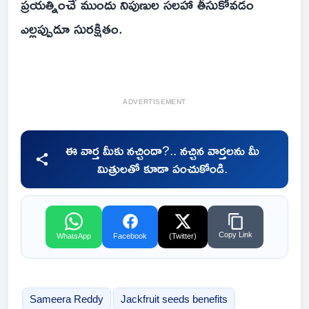
ప్రయత్నించే ముందు నిపుణుల సలహా తీసుకోవడం
ఎల్లప్పుడూ సురక్షితం.
ADVERTISEMENT
ఈ వార్త మీకు నచ్చిందా?.. నచ్చిన వార్తలను మీ
మిత్రులతో కూడా పంచుకోండి.
Copy Link
WhatsApp
Facebook
(Twitter)
Sameera Reddy
Jackfruit seeds benefits