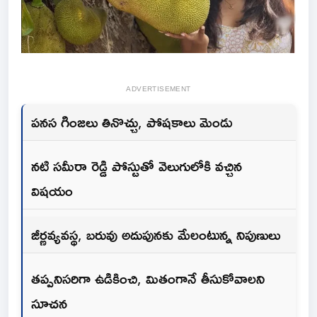
ADVERTISEMENT
పనస గింజలు తినొచ్చు, పోషకాలు మెండు
నటి సమీరా రెడ్డి పోస్టుతో వెలుగులోకి వచ్చిన
విషయం
జీర్ణవ్యవస్థ, బరువు అదుపునకు మేలంటున్న నిపుణులు
తప్పనిసరిగా ఉడికించి, మితంగానే తీసుకోవాలని
సూచన