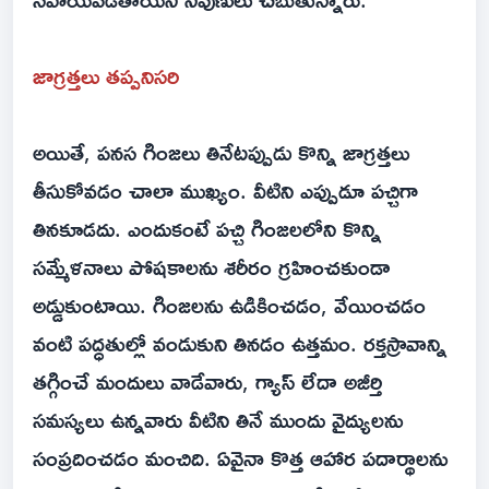
జాగ్రత్తలు తప్పనిసరి
అయితే, పనస గింజలు తినేటప్పుడు కొన్ని జాగ్రత్తలు
తీసుకోవడం చాలా ముఖ్యం. వీటిని ఎప్పుడూ పచ్చిగా
తినకూడదు. ఎందుకంటే పచ్చి గింజలలోని కొన్ని
సమ్మేళనాలు పోషకాలను శరీరం గ్రహించకుండా
అడ్డుకుంటాయి. గింజలను ఉడికించడం, వేయించడం
వంటి పద్ధతుల్లో వండుకుని తినడం ఉత్తమం. రక్తస్రావాన్ని
తగ్గించే మందులు వాడేవారు, గ్యాస్ లేదా అజీర్తి
సమస్యలు ఉన్నవారు వీటిని తినే ముందు వైద్యులను
సంప్రదించడం మంచిది. ఏవైనా కొత్త ఆహార పదార్థాలను