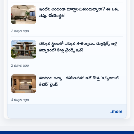
ఇంటిని అందంగా మార్చాలనుకుంటున్నారా? ఈ ఒక్క
తప్పు చేయొద్దట!
2 days ago
తక్కువ స్థలంలో ఎక్కువ సౌకర్యాలు.. డ్యూప్లెక్స్ ఇళ్ల
నిర్మాణంలో కొత్త ట్రెండ్స్ ఇవే!
2 days ago
వంటగది ఉన్నా.. కనిపించదు! ఇదే కొత్త 'ఇన్విజిబుల్
కిచెన్' ట్రెండ్
4 days ago
..more