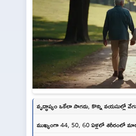
వృద్ధాప్యం ఒకేలా సాగదు, కొన్ని వయసుల్లో 
ముఖ్యంగా 44, 50, 60 ఏళ్లలో శరీరంలో మార