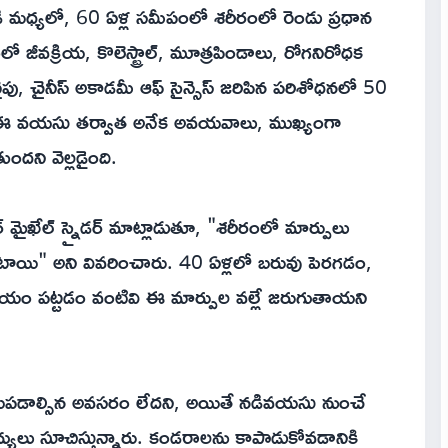
పడి మధ్యలో, 60 ఏళ్ల సమీపంలో శరీరంలో రెండు ప్రధాన
జీవక్రియ, కొలెస్ట్రాల్, మూత్రపిండాలు, రోగనిరోధక
పు, చైనీస్ అకాడమీ ఆఫ్ సైన్సెస్ జరిపిన పరిశోధనలో 50
ు. ఈ వయసు తర్వాత అనేక అవయవాలు, ముఖ్యంగా
ందని వెల్లడైంది.
టర్ మైఖేల్ స్నైడర్ మాట్లాడుతూ, "శరీరంలో మార్పులు
ంటాయి" అని వివరించారు. 40 ఏళ్లలో బరువు పెరగడం,
యం పట్టడం వంటివి ఈ మార్పుల వల్లే జరుగుతాయని
యపడాల్సిన అవసరం లేదని, అయితే నడివయసు నుంచే
్యులు సూచిస్తున్నారు. కండరాలను కాపాడుకోవడానికి