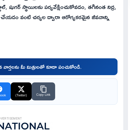
ాల్, షుగర్ స్థాయిలను పర్యవేక్షించుకోవడం, తగినంత నిద్ర,
తం చేయడం వంటి చర్యల ద్వారా ఆరోగ్యకరమైన జీవనాన్ని
చిన వార్తలను మీ మిత్రులతో కూడా పంచుకోండి.
Copy Link
book
(Twitter)
DVERTISEMENT