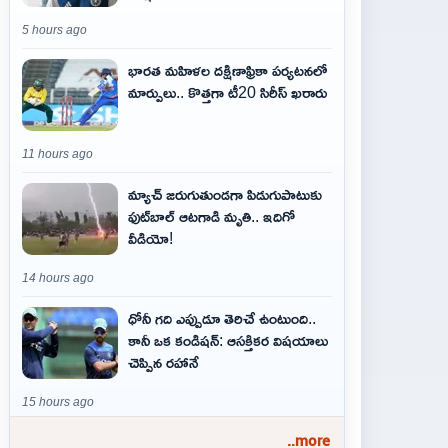
5 hours ago
భారత మహిళల దక్షిణాఫ్రికా పర్యటనలో
మార్పులు.. కొత్తగా టీ20 సిరీస్ ఖరారు
11 hours ago
మ్యాచ్ జరుగుతుండగా పిడుగుపాటుకు
ఫుట్‌బాల్ ఆటగాడి మృతి.. ఇదిగో
వీడియో!
14 hours ago
ధోనీ గది ఎప్పుడూ తెరిచే ఉంటుంది..
కానీ ఒక కండిషన్: ఆసక్తికర విషయాలు
చెప్పిన రహానే
15 hours ago
..more