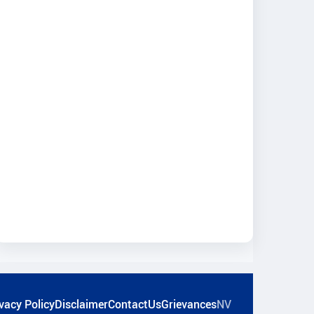
vacy Policy
Disclaimer
ContactUs
Grievances
NV