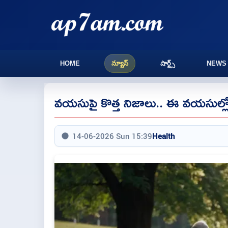
HOME
న్యూస్
షార్ట్స్
NEWS
వయసుపై కొత్త నిజాలు.. ఈ వయసుల్లోన
14-06-2026 Sun 15:39
Health