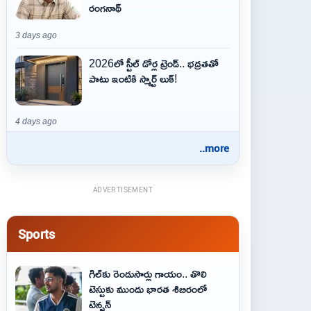
రంగనాథ్
3 days ago
2026లో స్టీల్ డోర్ల ట్రెండ్.. భద్రతతో
పాటు ఇంటికి స్మార్ట్ లుక్!
4 days ago
..more
ADVERTISEMENT
Sports
గిల్‌కు రెండుసార్లు గాయం.. తొలి
టెస్టుకు ముందు భారత శిబిరంలో
టెన్షన్