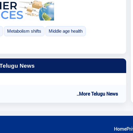
Metabolism shifts
Middle age health
 Telugu News
..More Telugu News
Home
Pri