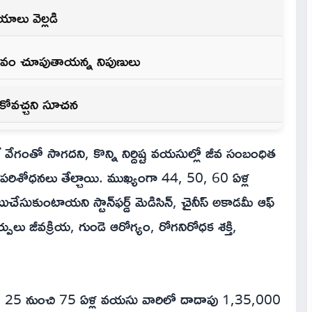
షయాలు వెల్లడి
భావం చూపుతాయన్న నిపుణులు
డుకోవచ్చని సూచన
 వేగంతో సాగదని, కొన్ని నిర్దిష్ట వయసుల్లో జీవ సంబంధిత
పరిశోధనలు తేల్చాయి. ముఖ్యంగా 44, 50, 60 ఏళ్ల
ుకుంటాయని స్టాన్‌ఫర్డ్ మెడిసిన్, చైనీస్ అకాడమీ ఆఫ్
్పులు జీవక్రియ, గుండె ఆరోగ్యం, రోగనిరోధక శక్తి,
నంలో, 25 నుంచి 75 ఏళ్ల వయసు వారిలో దాదాపు 1,35,000