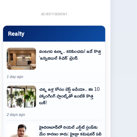
ADVERTISEMENT
Realty
వంటగది ఉన్నా.. కనిపించదు! ఇదే కొత్త
'ఇన్విజిబుల్ కిచెన్' ట్రెండ్
1 day ago
చిన్న ఇళ్ల కోసం బెస్ట్ ఐడియా.. ఈ 10
హ్యాంగింగ్ ప్లాంట్స్‌తో ఇంటికి కొత్త
లుక్!
2 days ago
హైదరాబాద్‌లో రియల్ ఎస్టేట్ స్లంప్‌కు
మేం కారణం కాదు: హైడ్రా కమిషనర్ ఏవీ