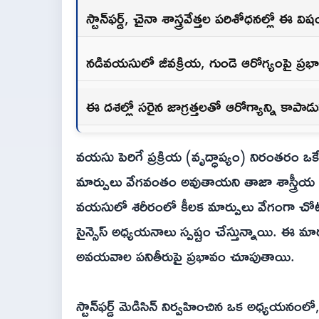
స్టాన్‌ఫర్డ్, చైనా శాస్త్రవేత్తల పరిశోధనల్లో ఈ వి
నడివయసులో జీవక్రియ, గుండె ఆరోగ్యంపై ప్ర
ఈ దశల్లో సరైన జాగ్రత్తలతో ఆరోగ్యాన్ని కాపా
వయసు పెరిగే ప్రక్రియ (వృద్ధాప్యం) నిరంతరం ఒకే
మార్పులు వేగవంతం అవుతాయని తాజా శాస్త్రీయ 
వయసులో శరీరంలో కీలక మార్పులు వేగంగా చోటుచేస
సైన్సెస్ అధ్యయనాలు స్పష్టం చేస్తున్నాయి. ఈ మార
అవయవాల పనితీరుపై ప్రభావం చూపుతాయి.
స్టాన్‌ఫర్డ్ మెడిసిన్ నిర్వహించిన ఒక అధ్యయ