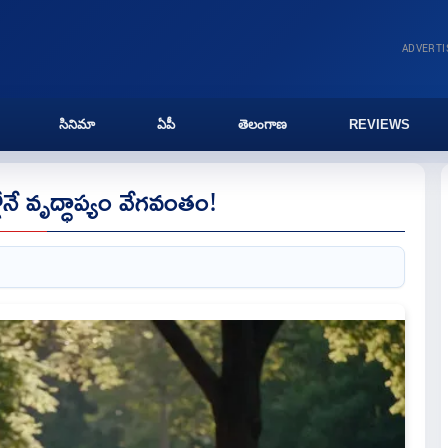
ADVERT
సినిమా
ఏపీ
తెలంగాణ
REVIEWS
ే వృద్ధాప్యం వేగవంతం!