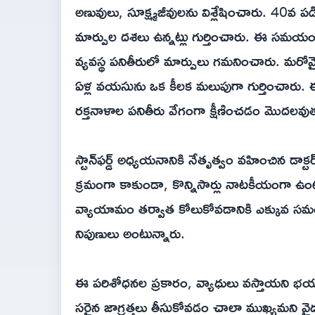
అణువులు, సూక్ష్మజీవులను విశ్లేషించారు. 40వ 
మార్పుల దశలు ఉన్నట్లు గుర్తించారు. ఈ సమయంలో 
వ్యవస్థ పనితీరులో మార్పులు గమనించారు. మరోవై
ఏళ్ల వయసును ఒక కీలక మలుపుగా గుర్తించార
రక్తనాళాల పనితీరు వేగంగా క్షీణించడం మొదలవుతు
స్టాన్‌ఫర్డ్ అధ్యయనానికి నేతృత్వం వహించిన డాక్
క్రమంగా కాకుండా, కొన్నిసార్లు నాటకీయంగా ఉ
వ్యాయామం తర్వాత కోలుకోవడానికి ఎక్కువ సమ
నిపుణులు అంటున్నారు.
ఈ పరిశోధనల ప్రకారం, వ్యాధులు వస్తాయని భ
సరైన జాగ్రత్తలు తీసుకోవడం చాలా ముఖ్యమని వైద