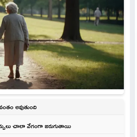
వేగవంతం అవుతుంది
్పులు చాలా వేగంగా జరుగుతాయి