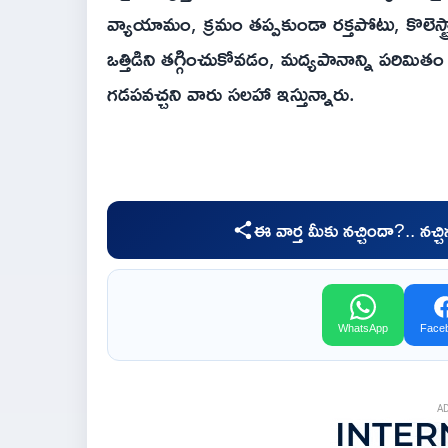
వ్యాయామం, క్రమం తప్పకుండా రక్తపోటు, కొలెస్ట్ర
ఒత్తిడిని తగ్గించుకోవడం, మద్యపానాన్ని పరిమి
గడపవచ్చని వారు సలహా ఇస్తున్నారు.
ఈ వార్త మీకు నచ్చిందా?.. నచ్
WhatsApp
Face
A