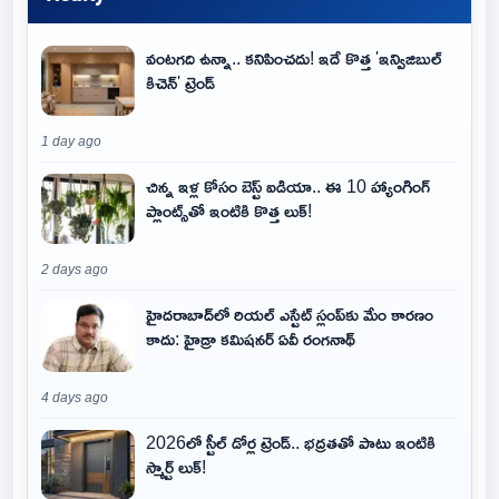
వంటగది ఉన్నా.. కనిపించదు! ఇదే కొత్త 'ఇన్విజిబుల్
కిచెన్' ట్రెండ్
1 day ago
చిన్న ఇళ్ల కోసం బెస్ట్ ఐడియా.. ఈ 10 హ్యాంగింగ్
ప్లాంట్స్‌తో ఇంటికి కొత్త లుక్!
2 days ago
హైదరాబాద్‌లో రియల్ ఎస్టేట్ స్లంప్‌కు మేం కారణం
కాదు: హైడ్రా కమిషనర్ ఏవీ రంగనాథ్
4 days ago
2026లో స్టీల్ డోర్ల ట్రెండ్.. భద్రతతో పాటు ఇంటికి
స్మార్ట్ లుక్!