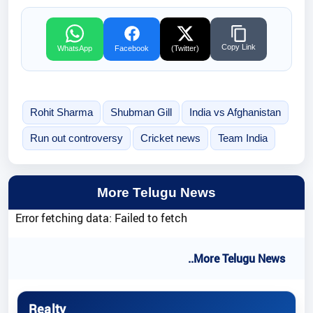
Copy Link
WhatsApp
Facebook
(Twitter)
Rohit Sharma
Shubman Gill
India vs Afghanistan
Run out controversy
Cricket news
Team India
More Telugu News
Error fetching data: Failed to fetch
..More Telugu News
Realty