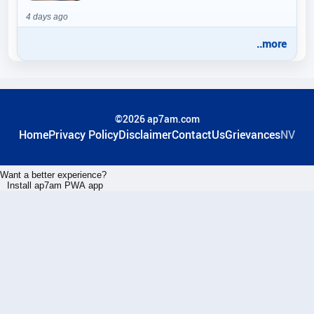
4 days ago
..more
©2026 ap7am.com
Home
Privacy Policy
Disclaimer
ContactUs
Grievances
NV
Want a better experience?
Install ap7am PWA app