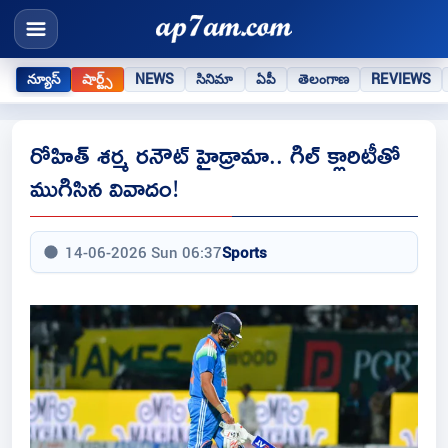
న్యూస్
షార్ట్స్
NEWS
సినిమా
ఏపీ
తెలంగాణ
REVIEWS
రోహిత్ శర్మ రనౌట్ హైడ్రామా.. గిల్ క్లారిటీతో
ముగిసిన వివాదం!
14-06-2026 Sun 06:37
Sports