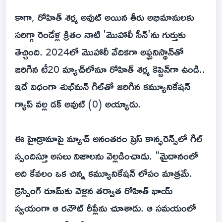
కాగా, రోహిత్ శర్మ అవుట్ అయిన తీరు అభిమానులకు
సరిగ్గా రెండేళ్ల క్రితం నాటి 'మొహాలీ సీన్'ను గుర్తుకు
తెచ్చింది. 2024లో మొహాలీ వేదికగా అఫ్ఘనిస్థాన్‌తో
జరిగిన టీ20 మ్యాచ్‌లోనూ రోహిత్ శర్మ కెప్టెన్‌గా ఉండి..
ఇదే విధంగా శుభ్‌మన్ గిల్‌తో జరిగిన కమ్యూనికేషన్
గ్యాప్ వల్ల డక్ అవుట్ (0) అయ్యాడు.
ఈ హైడ్రామాపై మ్యాచ్ అనంతరం ప్రెస్ కాన్ఫరెన్స్‌లో గిల్
స్పందిస్తూ అసలు నిజాలను వెల్లడించాడు. "మైదానంలో
అది కేవలం ఒక చిన్న కమ్యూనికేషన్ లోపం మాత్రమే.
డ్రెస్సింగ్ రూమ్‌కు వెళ్లిన తర్వాత రోహిత్ భాయ్
స్వయంగా ఆ రనౌట్ రీప్లేను చూశాడు. ఆ సమయంలో