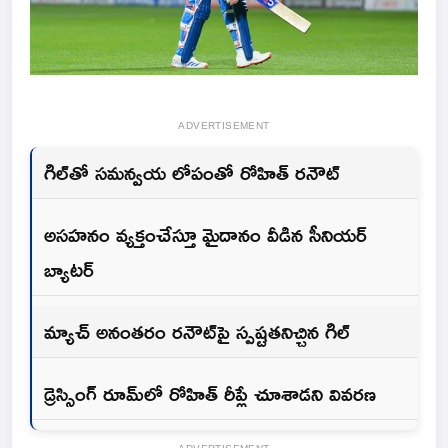
ADVERTISEMENT
గిల్‌తో సమన్వయ లోపంతో రోహిత్ రనౌట్
అసహనం వ్యక్తంచేస్తూ మైదానం వీడిన సీనియర్
బ్యాటర్
మ్యాచ్ అనంతరం రనౌట్‌పై స్పష్టతనిచ్చిన గిల్
డ్రెస్సింగ్ రూమ్‌లో రోహిత్ రీప్లే చూశాడని వివరణ