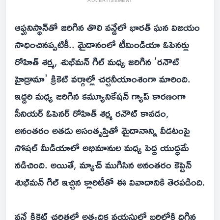
ADVERTISEMENT
ఆఫ్ఘనిస్థాన్‌తో జరిగిన తొలి వన్డేలో భారత్ ఘన విజయం
సాధించినప్పటికీ.. మైదానంలో టీమిండియా ఓపెనర్లు
రోహిత్ శర్మ, శుభ్‌మన్ గిల్‌ మధ్య జరిగిన 'రనౌట్
హైడ్రామా' క్రికెట్ వర్గాల్లో చర్చనీయాంశంగా మారింది.
ఇద్దరి మధ్య జరిగిన కమ్యూనికేషన్ గ్యాప్ కారణంగా
సీనియర్ ఓపెనర్ రోహిత్ శర్మ రనౌట్ కావడం,
అనంతరం అతడు అసంతృప్తితో మైదానాన్ని వీడటంపై
సోషల్ మీడియాలో అభిమానుల మధ్య పెద్ద యుద్ధమే
నడిచింది. అయితే, మ్యాచ్ ముగిసిన అనంతరం కెప్టెన్
శుభ్‌మన్ గిల్ ఇచ్చిన క్లారిటీతో ఈ వివాదానికి తెరపడింది.
వన్డే క్రికెట్ చరిత్రలో అత్యధిక వయసులో బరిలోకి దిగిన