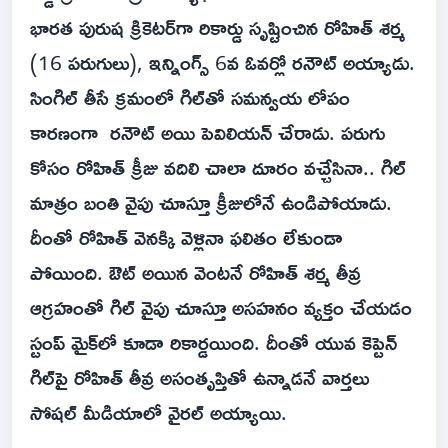
భారత పురుష క్రికెటర్‌గా రికార్డు సృష్టించిన రోహిత్ శర్మ
(16 పరుగులు), ఇన్నింగ్స్ 6వ ఓవర్లో రనౌట్ అయ్యాడు.
సింగిల్ తీసే క్రమంలో గిల్‌తో సమన్వయ లోపం
కారణంగా రనౌట్ అయి పెవిలియన్ చేరాడు. పరుగు
కోసం రోహిత్ క్రీజు వదిలి చాలా దూరం వచ్చేసినా.. గిల్
మాత్రం బంతి వైపు చూస్తూ క్రీజులోనే ఉండిపోయాడు.
దీంతో రోహిత్ వెనక్కి వెళ్లినా ఫలితం లేకుండా
పోయింది. ఔట్ అయిన వెంటనే రోహిత్ శర్మ తీవ్ర
ఆగ్రహంతో గిల్‌ వైపు చూస్తూ అసహనం వ్యక్తం చేయడం
స్టంప్ మైక్‌లో కూడా రికార్డయింది. దీంతో యువ కెప్టెన్
గిల్‌పై రోహిత్ తీవ్ర అసంతృప్తితో ఉన్నాడనే వార్తలు
సోషల్ మీడియాలో వైరల్ అయ్యాయి.