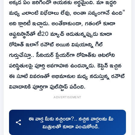
అక్కడ ఏం జరిగిందో ఆయనకు అర్ధమైంది. మా ఇద్దరి
మధ్య ఎలాంటి విభేదాలు లేవు, అంతా సవ్యంగానే ఉంది"
అని క్లారిటీ ఇచ్చాడు. అంతేకాకుండా, గతంలో కూడా
ఆఫ్ఘనిస్థాన్‌తో టీ20 మ్యాచ్ ఆడుతున్నప్పుడు కూడా
రోహిత్ ఇలాగే రనౌట్ అయిన విషయాన్ని గిల్
గుర్తుచేస్తూ.. సీనియర్ ప్లేయర్‌గా రోహిత్‌కు ఆటలోని
పరిస్థితులపై పూర్తి అవగాహన ఉందన్నాడు. కెప్టెన్ ఇచ్చిన
ఈ సూటి వివరణతో అభిమానుల మధ్య నడుస్తున్న రనౌట్
వివాదానికి పూర్తిగా ఫుల్‌స్టాప్ పడింది.
ADVERTISEMENT
ఈ వార్త మీకు నచ్చిందా?.. నచ్చిన వార్తలను మీ
మిత్రులతో కూడా పంచుకోండి.