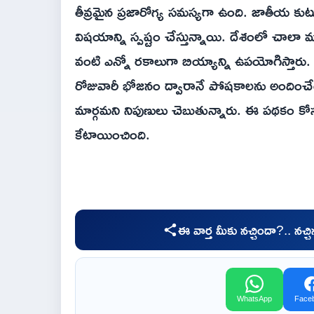
తీవ్రమైన ప్రజారోగ్య సమస్యగా ఉంది. జాతీయ 
విషయాన్ని స్పష్టం చేస్తున్నాయి. దేశంలో చాలా మం
వంటి ఎన్నో రకాలుగా బియ్యాన్ని ఉపయోగిస్తారు.
రోజువారీ భోజనం ద్వారానే పోషకాలను అందించే
మార్గమని నిపుణులు చెబుతున్నారు. ఈ పథకం కోస
కేటాయించింది.
ఈ వార్త మీకు నచ్చిందా?.. నచ్
WhatsApp
Face