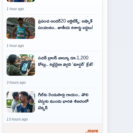
1 hour ago
ప్రపంచ అండర్20 అథ్లెటిక్స్: అష్ఫాక్
సంచలనం.. జాతీయ రికార్డు బద్దలు!
1 hour ago
సచిన్ బ్రాండ్ వాల్యూ రూ.1,200
కోట్లు.. రిటైరైనా తగ్గని ‘మాస్టర్’ క్రేజ్!
3 hours ago
గిల్‌కు రెండుసార్లు గాయం.. తొలి
టెస్టుకు ముందు భారత శిబిరంలో
టెన్షన్
13 hours ago
..more