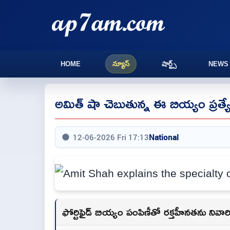
HOME
న్యూస్
షార్ట్స్
NEWS
అమిత్ షా చెబుతున్న ఈ బియ్యం ప్రత్
12-06-2026 Fri 17:13
National
ఫోర్టిఫైడ్ బియ్యం పంపిణీతో రక్తహీనతను నివా