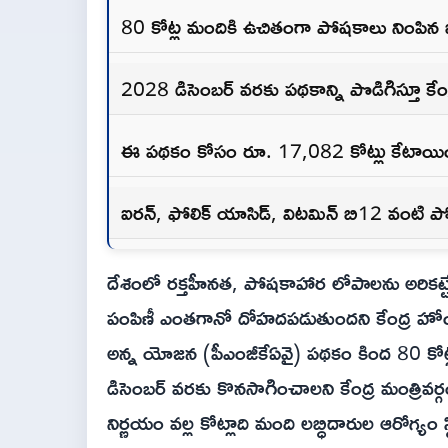
80 కోట్ల మందికి ఉచితంగా పోషకాలు నింపిన 
2028 డిసెంబర్ వరకు పథకాన్ని పొడిగిస్తూ కేంద్
ఈ పథకం కోసం రూ. 17,082 కోట్లు కేటాయించి
ఐరన్, ఫోలిక్ యాసిడ్, విటమిన్ బి12 వంట
దేశంలో రక్తహీనత, పోషకాహార లోపాలను అరికట్ట
పంపిణీ ఎంతగానో దోహదపడుతుందని కేంద్ర హోంమంత్
అన్న యోజన (పీఎంజీకేఏవై) పథకం కింద 80 కోట
డిసెంబర్ వరకు కొనసాగించాలని కేంద్ర మంత్రివర
నిర్ణయం వల్ల కోట్లాది మంది లబ్ధిదారుల ఆరోగ