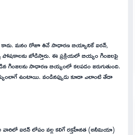
మీ కాదు. మనం రోజూ తినే సాధారణ బియ్యానికే ఐరన్,
్మ పోషకాలను జోడిస్తారు. ఈ ప్రక్రియలో బియ్యం గింజలపై
న గింజలను సాధారణ బియ్యంలో కలపడం జరుగుతుంది.
యంలాగే ఉంటాయి. వండినప్పుడు కూడా ఎలాంటి తేడా
 వారిలో ఐరన్ లోపం వల్ల కలిగే రక్తహీనత (అనీమియా)