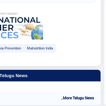
DVERTISEMENT
ia Prevention
Malnutrition India
 Telugu News
..More Telugu News