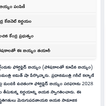
బియ్యం పంపిణీ
ర కేబినెట్ నిర్ణయం
న కేంద్ర ప్రభుత్వం
ి పోషకాలతో ఈ బియ్యం తయారీ
ేందుకు ఫోర్టిఫైడ్ బియ్యం (పోషకాలతో కూడిన బియ్యం)
రి అమిత్ షా పేర్కొన్నారు. ప్రధానమంత్రి గరీబ్ కల్యాణ్
్ల మందికి ఉచితంగా ఫోర్టిఫైడ్ బియ్యం సరఫరాను 2028
్గం తీసుకున్న నిర్ణయాన్ని ఆయన స్వాగతించారు. ఈ
్యం స్థితిగతులు మెరుగుపడతాయని ఆయన సామాజిక