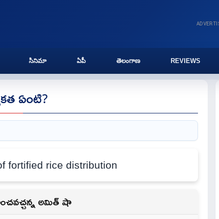
ADVERT
సినిమా
ఏపీ
తెలంగాణ
REVIEWS
యేకత ఏంటి?
రించవచ్చన్న అమిత్ షా