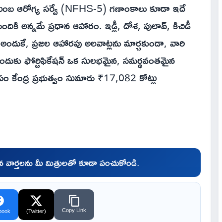
కుటుంబ ఆరోగ్య సర్వే (NFHS-5) గణాంకాలు కూడా ఇదే
దికి అన్నమే ప్రధాన ఆహారం. ఇడ్లీ, దోశ, పులావ్, కిచిడీ
 అందుకే, ప్రజల ఆహారపు అలవాట్లను మార్చకుండా, వారి
ందుకు ఫోర్టిఫికేషన్ ఒక సులభమైన, సమర్థవంతమైన
ం కేంద్ర ప్రభుత్వం సుమారు ₹17,082 కోట్లు
చిన వార్తలను మీ మిత్రులతో కూడా పంచుకోండి.
Copy Link
book
(Twitter)