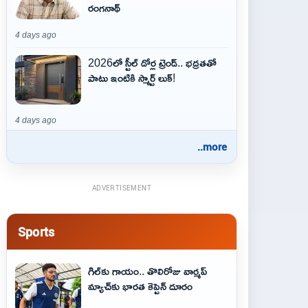
రంగనాథ్
4 days ago
2026లో స్టీల్ డోర్ల ట్రెండ్.. భద్రతతో
పాటు ఇంటికి స్మార్ట్ లుక్!
4 days ago
..more
ADVERTISEMENT
Sports
గిల్‌కు గాయం.. తొలిరోజు వార్మప్‌
మ్యాచ్‌కు భారత కెప్టెన్‌ దూరం