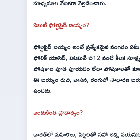
మాధ్యమాల వేదికగా వెల్లడించారు.
ఏమిటీ ఫోర్టిఫైడ్ బియ్యం?
ఫోర్టిఫైడ్ బియ్యం అంటే ప్రత్యేకమైన వంగడం ఏ
ఫోలిక్ యాసిడ్, విటమిన్ బీ12 వంటి కీలక సూక్ష
పోషకాల పూత పూయడం లేదా పోషకాలతో కూడి
ఈ బియ్యం రుచి, వాసన, రంగులో సాధారణ బియ్
ఉండదు.
ఎందుకింత ప్రాధాన్యం?
భారత్‌లో మహిళలు, పిల్లలతో సహా అన్ని వయసుల