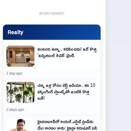
ADVERTISEMENT
Realty
వంటగది ఉన్నా.. కనిపించదు! ఇదే కొత్త
'ఇన్విజిబుల్ కిచెన్' ట్రెండ్
1 day ago
చిన్న ఇళ్ల కోసం బెస్ట్ ఐడియా.. ఈ 10
హ్యాంగింగ్ ప్లాంట్స్‌తో ఇంటికి కొత్త
లుక్!
2 days ago
హైదరాబాద్‌లో రియల్ ఎస్టేట్ స్లంప్‌కు
మేం కారణం కాదు: హైడ్రా కమిషనర్ ఏవీ