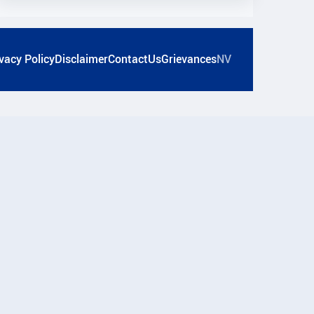
vacy Policy
Disclaimer
ContactUs
Grievances
NV