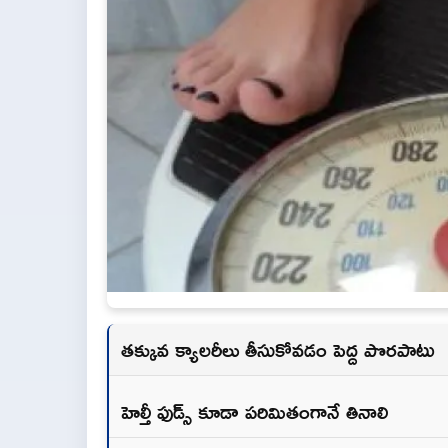
తక్కువ క్యాలరీలు తీసుకోవడం పెద్ద పొరపాటు
హెల్తీ ఫుడ్స్ కూడా పరిమితంగానే తినాలి