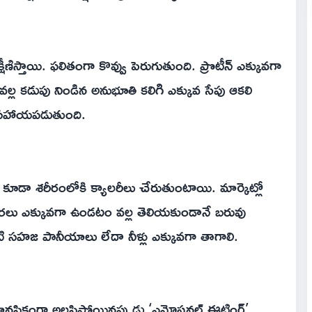
ిస్తాయి. ఫలితంగా కొవ్వు పెరుగుతుంది. ప్రొటీన్ ఎక్కువగా
 వల్ల కడుపు నిండిన అనుభూతి కలిగి ఎక్కువ సేపు ఆకలి
ో సహాయపడుతుంది.
ూడా శరీరంలోకి క్యాలరీలు చేరుతుంటాయి. మార్కెట్లో
‌లో చక్కెరలు ఎక్కువగా ఉండటం వల్ల తెలియకుండానే బరువు
ంటి సహజ పానీయాలు లేదా నీళ్లు ఎక్కువగా తాగాలి.
ల మానసికంగా అలసిపోయినప్పుడు ‘ఎమోషనల్ ఈటింగ్’