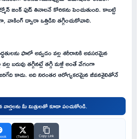
హార్మోన్ జంక్ ఫుడ్ తినాలనే కోరికను పెంచుతుంది. కాబట్టి
ాకింగ్ ద్వారా ఒత్తిడిని తగ్గించుకోవాలి.
త్రీయ పద్ధతులను ఫాలో అవ్వడం వల్ల శరీరానికి అవసరమైన
ల బరువు తగ్గినట్లే తగ్గి మళ్లీ అంతే వేగంగా
 జరిగేది కాదు. అది నిరంతర ఆరోగ్యకరమైన జీవనశైలితోనే
చిన వార్తలను మీ మిత్రులతో కూడా పంచుకోండి.
Copy Link
book
(Twitter)