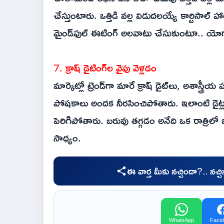
చేస్తుంటారు. ఒత్తిడి వల్ల విడుదలయ్యే కార్టిసాల్ 
మైండ్‌ఫుల్ ఈటింగ్ అలవాటు చేసుకుంటూ.. యోగా, వ
7. క్రాష్ డైటింగ్‌ల వైపు వెళ్లడం
మార్కెట్లో ట్రెండ్‌గా మారే క్రాష్ డైట్‌లు, అశాస్
పోషకాలు అందక నీరసించిపోతారు. ఇలాంటి డైట్ల వల్
పెరిగిపోతారు. బరువు తగ్గడం అనేది ఒక రాత్రిలో
సాధ్యం.
ఈ వార్త మీకు నచ్చిందా?.. నచ్
WhatsApp
Face