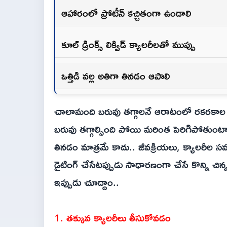
ఆహారంలో ప్రోటీన్ కచ్చితంగా ఉండాలి
కూల్ డ్రింక్స్ లిక్విడ్ క్యాలరీలతో ముప్పు
ఒత్తిడి వల్ల అతిగా తినడం ఆపాలి
చాలామంది బరువు తగ్గాలనే ఆరాటంలో రకరకాల 
బరువు తగ్గాల్సింది పోయి మరింత పెరిగిపోతుం
తినడం మాత్రమే కాదు.. జీవక్రియలు, క్యాలరీల 
డైటింగ్ చేసేటప్పుడు సాధారణంగా చేసే కొన్ని చ
ఇప్పుడు చూద్దాం..
1. తక్కువ క్యాలరీలు తీసుకోవడం