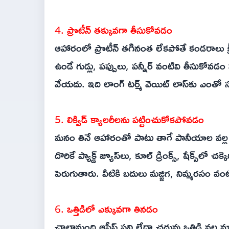
4. ప్రొటీన్ తక్కువగా తీసుకోవడం
ఆహారంలో ప్రొటీన్ తగినంత లేకపోతే కండరాలు క్షీణ
ఉండే గుడ్లు, పప్పులు, పన్నీర్ వంటివి తీసుకోవడం
వేయదు. ఇది లాంగ్ టర్మ్ వెయిట్ లాస్‌కు ఎంత
5. లిక్విడ్ క్యాలరీలను పట్టించుకోకపోవడం
మనం తినే ఆహారంతో పాటు తాగే పానీయాల వల్ల క
దొరికే ప్యాక్డ్ జ్యూస్‌లు, కూల్ డ్రింక్స్, షేక్స్
పెరుగుతారు. వీటికి బదులు మజ్జిగ, నిమ్మరసం వ
6. ఒత్తిడిలో ఎక్కువగా తినడం
చాలామంది ఆఫీస్ పని లేదా చదువు ఒత్తిడి వల్