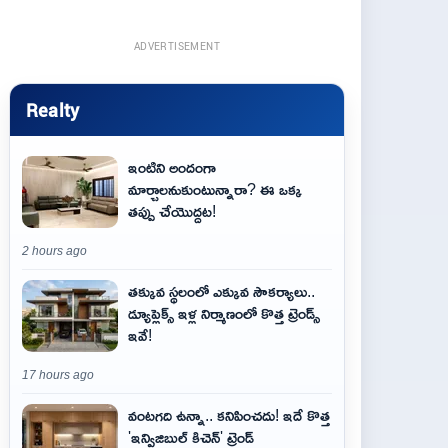
ADVERTISEMENT
Realty
ఇంటిని అందంగా
మార్చాలనుకుంటున్నారా? ఈ ఒక్క
తప్పు చేయొద్దట!
2 hours ago
తక్కువ స్థలంలో ఎక్కువ సౌకర్యాలు..
డ్యూప్లెక్స్ ఇళ్ల నిర్మాణంలో కొత్త ట్రెండ్స్
ఇవే!
17 hours ago
వంటగది ఉన్నా.. కనిపించదు! ఇదే కొత్త
'ఇన్విజిబుల్ కిచెన్' ట్రెండ్