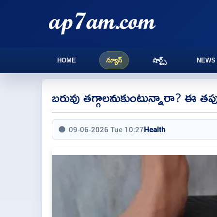
HOME
న్యూస్
షార్ట్స్
NEWS
బరువు తగ్గాలనుకుంటున్నారా? ఈ తప్
09-06-2026 Tue 10:27
Health