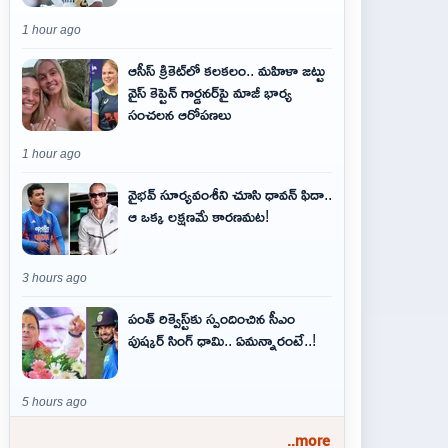
1 hour ago
ఆసీస్ క్రికెట్‌లో కలకలం.. మహిళా జట్టు
వైస్ కెప్టెన్ గార్డనర్‌పై మాజీ భార్య
సంచలన ఆరోపణలు
1 hour ago
వైభవ్‌ సూర్యవంశీని చూసి ధావన్‌ ఫిదా..
ఆ ఒక్క లక్షణమే కారణమట!
3 hours ago
పంత్ రిక్వెస్ట్‌కు స్పందించిన సీఎం
పుష్కర్ సింగ్ ధామి.. ఏమ‌న్నారంటే..!
5 hours ago
..more