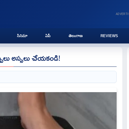
ADVERT
సినిమా
ఏపీ
తెలంగాణ
REVIEWS
పులు అస్సలు చేయకండి!