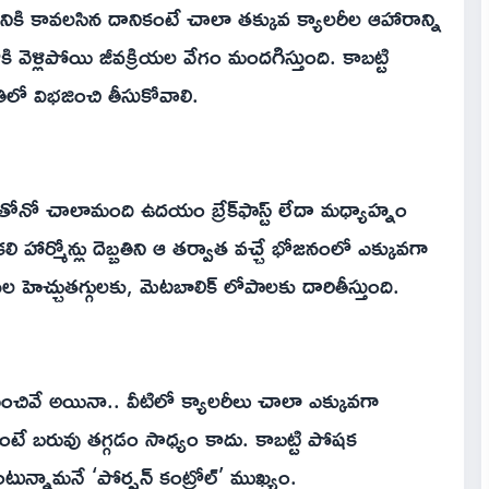
ికి కావలసిన దానికంటే చాలా తక్కువ క్యాలరీల ఆహారాన్ని
ోకి వెళ్లిపోయి జీవక్రియల వేగం మందగిస్తుంది. కాబట్టి
ిలో విభజించి తీసుకోవాలి.
్రమతోనో చాలామంది ఉదయం బ్రేక్‌ఫాస్ట్ లేదా మధ్యాహ్నం
హార్మోన్లు దెబ్బతిని ఆ తర్వాత వచ్చే భోజనంలో ఎక్కువగా
ల హెచ్చుతగ్గులకు, మెటబాలిక్ లోపాలకు దారితీస్తుంది.
ికి మంచివే అయినా.. వీటిలో క్యాలరీలు చాలా ఎక్కువగా
 తింటే బరువు తగ్గడం సాధ్యం కాదు. కాబట్టి పోషక
న్నామనే ‘పోర్షన్ కంట్రోల్’ ముఖ్యం.