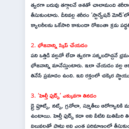
త్వరగా బరువు తగ్గాలనే ఆశతో చాలామంది శరీరాన
తీసుకుంటారు. దీనివల్ల శరీరం ‘స్టార్వేషన్ మోడ్’ల
క్యాలరీలను ఒకేసారి కాకుండా రోజంతా క్రమ పద్ధత
2. భోజనాన్ని స్కిప్ చేయడం
పని ఒత్తిడి వల్లనో లేదా త్వరగా సన్నబడొచ్చనే భ
భోజనాన్ని మానేస్తుంటారు. ఇలా చేయడం వల్ల ఆకలి 
తినేసే ప్రమాదం ఉంది. ఇది రక్తంలో చక్కెర స్థాయు
3. ‘హెల్తీ ఫుడ్స్’ ఎక్కువగా తినడం
డ్రై ఫ్రూట్స్, నట్స్, గ్రనోలా, స్మూతీలు ఆరోగ్యాన
ఉంటాయి. హెల్తీ ఫుడ్స్ కదా అని వీటిని మితిమీరి
విలువలతో పాటు అవి ఎంత పరిమాణంలో తీసుకుంటు