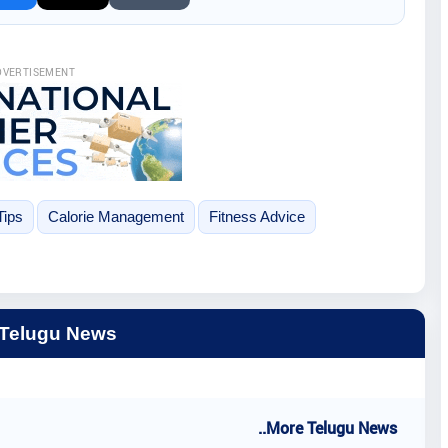
DVERTISEMENT
Tips
Calorie Management
Fitness Advice
 Telugu News
..More Telugu News