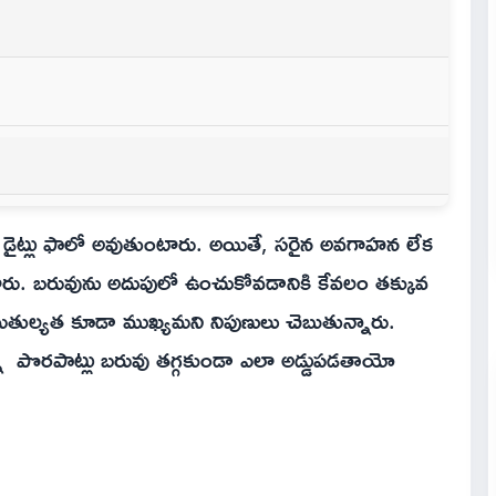
డైట్లు ఫాలో అవుతుంటారు. అయితే, సరైన అవగాహన లేక
టారు. బరువును అదుపులో ఉంచుకోవడానికి కేవలం తక్కువ
సమతుల్యత కూడా ముఖ్యమని నిపుణులు చెబుతున్నారు.
ిన్న పొరపాట్లు బరువు తగ్గకుండా ఎలా అడ్డుపడతాయో