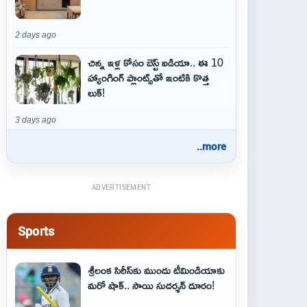
2 days ago
చిన్న ఇళ్ల కోసం బెస్ట్ ఐడియా.. ఈ 10
హ్యాంగింగ్ ప్లాంట్స్‌తో ఇంటికి కొత్త
లుక్!
3 days ago
..more
ADVERTISEMENT
Sports
శ్రీలంక సిరీస్‌కు ముందు టీమిండియాకు
మరో షాక్‌.. సాయి సుదర్శన్‌ దూరం!