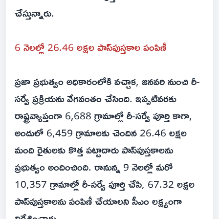
చేస్తున్నారు.
6 నెలల్లో 26.46 లక్షల పాస్‌పుస్తకాల పంపిణీ
ప్రజా ప్రభుత్వం అధికారంలోకి వచ్చాక, జనవరి నుంచి రీ-
సర్వే ప్రక్రియను వేగవంతం చేసింది. ఇప్పటివరకు
రాష్ట్రవ్యాప్తంగా 6,688 గ్రామాల్లో రీ-సర్వే పూర్తి కాగా,
అందులో 6,459 గ్రామాలకు చెందిన 26.46 లక్షల
మంది రైతులకు కొత్త పట్టాదారు పాస్‌పుస్తకాలను
ప్రభుత్వం అందించింది. రానున్న 9 నెలల్లో మరో
10,357 గ్రామాల్లో రీ-సర్వే పూర్తి చేసి, 67.32 లక్షల
పాస్‌పుస్తకాలను పంపిణీ చేయాలని సీఎం లక్ష్యంగా
నిర్దేశించారు.