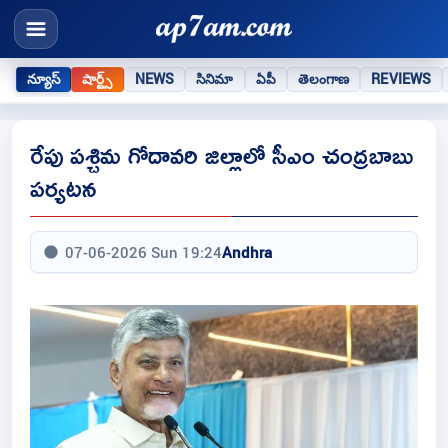
న్యూస్
షార్ట్స్
NEWS
సినిమా
ఏపీ
తెలంగాణ
REVIEWS
రేపు పశ్చిమ గోదావరి జిల్లాలో సీఎం చంద్రబాబు
పర్యటన
07-06-2026 Sun 19:24
Andhra