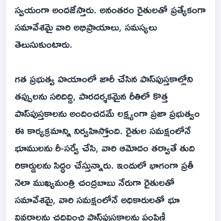
స్వయంగా అందజేస్తారు. అనంతరం రైతులతో ప్రత్యేకంగా
సమావేశమై వారి అభిప్రాయాలు, సమస్యలు
తెలుసుకుంటారు.
గత ప్రభుత్వ హయాంలో జారీ చేసిన పాస్‌పుస్తకాల్లోని
తప్పులను సరిదిద్ది, పారదర్శకమైన రీతిలో కొత్త
పాస్‌పుస్తకాలను అందించడమే లక్ష్యంగా ప్రజా ప్రభుత్వం
ఈ కార్యక్రమాన్ని నిర్వహిస్తోంది. రైతుల సమక్షంలోనే
భూములను రీ-సర్వే చేసి, వారి ఆమోదం తర్వాతే తుది
రికార్డులను సిద్ధం చేస్తున్నారు. ఇందులో భాగంగా ప్రతీ
నెలా ముఖ్యమంత్రి చంద్రబాబు నేరుగా రైతులతో
సమావేశమై, వారి సమక్షంలోనే అధికారులతో భూ
వివరాలను చదివించి పాస్‌పుస్తకాలను పంపిణీ