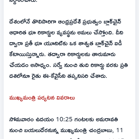
దేశంలోనే తొలిసారిగా ఆంధ్రప్రదేశ్ ప్రభుత్వం బ్లాక్‌చైన్
ఆధారిత భూ రికార్డుల వ్యవస్థను అమలు చేస్తోంది. దీని
ద్వారా ప్రతీ భూ యూనిట్‌కు ఒక శాశ్వత బ్లాక్‌చైన్ ఐడీ
కేటాయిస్తున్నారు. తద్వారా రికార్డులను తారుమారు
చేయడం అసాధ్యం. సర్వే నుంచి తుది రికార్డు వరకు ప్రతి
దశలోనూ రైతు ఈ-కేవైసీని తప్పనిసరి చేశారు.
ముఖ్యమంత్రి పర్యటన వివరాలు
సోమవారం ఉదయం 10:25 గంటలకు అమరావతి
నుంచి బయలుదేరనున్న ముఖ్యమంత్రి చంద్రబాబు, 11