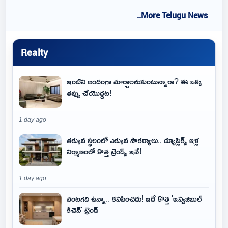
..More Telugu News
Realty
ఇంటిని అందంగా మార్చాలనుకుంటున్నారా? ఈ ఒక్క
తప్పు చేయొద్దట!
1 day ago
తక్కువ స్థలంలో ఎక్కువ సౌకర్యాలు.. డ్యూప్లెక్స్ ఇళ్ల
నిర్మాణంలో కొత్త ట్రెండ్స్ ఇవే!
1 day ago
వంటగది ఉన్నా.. కనిపించదు! ఇదే కొత్త 'ఇన్విజిబుల్
కిచెన్' ట్రెండ్