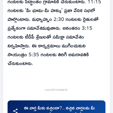
గంటలకు సిద్ధాంతం గ్రామానికి చేరుకుంటారు. 11:15
గంటలకు ‘మీ భూమి-మీ హక్కు’ ప్రజా వేదిక సభలో
పాల్గొంటారు. మధ్యాహ్నం 2:30 గంటలకు రైతులతో
ప్రత్యేకంగా సమావేశమవుతారు. అనంతరం 3:15
గంటలకు టీడీపీ శ్రేణులతో సమీక్షా సమావేశం
నిర్వహిస్తారు. ఈ కార్యక్రమాలు ముగించుకుని
సాయంత్రం 5:35 గంటలకు తిరిగి అమరావతికి
చేరుకుంటారు.
ADVERTISEMENT
ఈ వార్త మీకు నచ్చిందా?.. నచ్చిన వార్తలను మీ