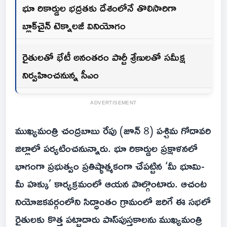
భూ రికార్డుల భద్రతకు దేశంలోనే తొలిసారిగా
బ్లాక్‌చైన్ టెక్నాలజీ వినియోగం
రైతులతో భేటీ అనంతరం పార్టీ శ్రేణులతో సమీక్ష
నిర్వహించనున్న సీఎం
ADVERTISEMENT
ముఖ్యమంత్రి చంద్రబాబు రేపు (జూన్ 8) పశ్చిమ గోదావరి
జిల్లాలో పర్యటించనున్నారు. భూ రికార్డుల ప్రక్షాళనలో
భాగంగా ప్రభుత్వం ప్రతిష్ఠాత్మకంగా చేపట్టిన ‘మీ భూమి-
మీ హక్కు’ కార్యక్రమంలో ఆయన పాల్గొంటారు. ఆచంట
నియోజకవర్గంలోని సిద్ధాంతం గ్రామంలో జరిగే ఈ సభలో
రైతులకు కొత్త పట్టాదారు పాస్‌పుస్తకాలను ముఖ్యమంత్రి