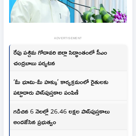
ADVERTISEMENT
రేపు పశ్చిమ గోదావరి జిల్లా సిద్ధాంతంలో సీఎం
చంద్రబాబు పర్యటన
‘మీ భూమి-మీ హక్కు’ కార్యక్రమంలో రైతులకు
పట్టాదారు పాస్‌పుస్తకాల పంపిణీ
గడిచిన 6 నెలల్లో 26.46 లక్షల పాస్‌పుస్తకాలు
అందజేసిన ప్రభుత్వం