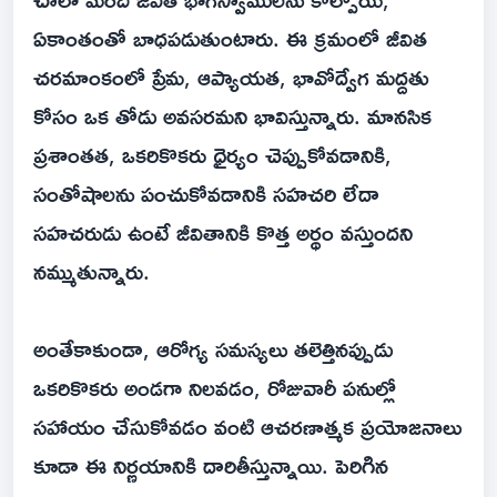
ఏకాంతంతో బాధపడుతుంటారు. ఈ క్రమంలో జీవిత
చరమాంకంలో ప్రేమ, ఆప్యాయత, భావోద్వేగ మద్దతు
కోసం ఒక తోడు అవసరమని భావిస్తున్నారు. మానసిక
ప్రశాంతత, ఒకరికొకరు ధైర్యం చెప్పుకోవడానికి,
సంతోషాలను పంచుకోవడానికి సహచరి లేదా
సహచరుడు ఉంటే జీవితానికి కొత్త అర్థం వస్తుందని
నమ్ముతున్నారు.
అంతేకాకుండా, ఆరోగ్య సమస్యలు తలెత్తినప్పుడు
ఒకరికొకరు అండగా నిలవడం, రోజువారీ పనుల్లో
సహాయం చేసుకోవడం వంటి ఆచరణాత్మక ప్రయోజనాలు
కూడా ఈ నిర్ణయానికి దారితీస్తున్నాయి. పెరిగిన