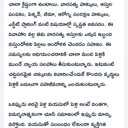
చాలా క్లిష్టంగా ఉంటాయి. వారసత్వ హక్కులు, ఆస్తుల
పంపకం, పెన్షన్, బీమా, ఆరోగ్య సంరక్షణ హక్కులు,
ఎస్టేట్ ప్లానింగ్ వంటి విషయాల్లో స్పష్టత అవసరం. ఈ
వివాహాల వల్ల తమ వారసత్వ ఆస్తులకు ఎక్కడ ఇబ్బంది
వస్తుందోనని పిల్లలు ఆందోళన చెందడం సహజం. ఈ
సమస్యలను అధిగమించడానికి చాలా మంది పెళ్లికి
ముందే న్యాయ సలహాలు తీసుకుంటున్నారు. ఇటువంటి
చట్టపరమైన చిక్కులను నివారించేందుకే కొందరు వృద్ధులు
పెళ్లికి బదులుగా సహజీవనాన్ని ఎంచుకుంటున్నారు.
ఒకప్పుడు అరవై ఏళ్ల వయసులో పెళ్లి అంటే వింతగా,
విమర్శనాత్మకంగా చూసే సమాజంలో ఇప్పుడు మార్పు
వస్తోంది. వయసుతో సంబంధం లేకుండా వ్యక్తిగత