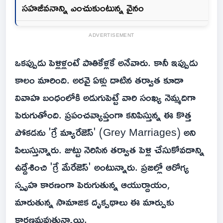
సహజీవనాన్ని ఎంచుకుంటున్న వైనం
ADVERTISEMENT
ఒకప్పుడు పెళ్లిళ్లంటే పాతికేళ్లకే అనేవారు. కానీ ఇప్పుడు
కాలం మారింది. అరవై ఏళ్లు దాటిన తర్వాత కూడా
వివాహ బంధంలోకి అడుగుపెట్టే వారి సంఖ్య నెమ్మదిగా
పెరుగుతోంది. ప్రపంచవ్యాప్తంగా కనిపిస్తున్న ఈ కొత్త
పోకడను 'గ్రే మ్యారేజెస్' (Grey Marriages) అని
పిలుస్తున్నారు. జుట్టు నెరిసిన తర్వాత పెళ్లి చేసుకోవడాన్ని
ఉద్దేశించి 'గ్రే మేరేజెస్' అంటున్నారు. ప్రజల్లో ఆరోగ్య
స్పృహ కారణంగా పెరుగుతున్న ఆయుర్దాయం,
మారుతున్న సామాజిక దృక్పథాలు ఈ మార్పుకు
కారణమవుతున్నాయి.