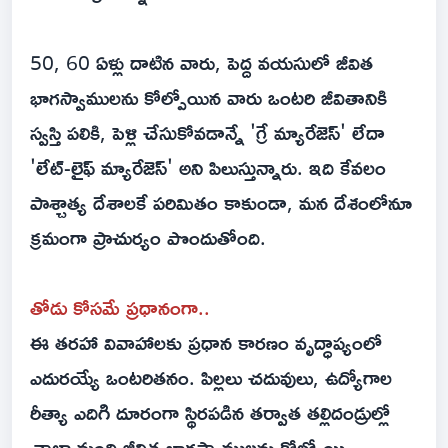
50, 60 ఏళ్లు దాటిన వారు, పెద్ద వయసులో జీవిత
భాగస్వాములను కోల్పోయిన వారు ఒంటరి జీవితానికి
స్వస్తి పలికి, పెళ్లి చేసుకోవడాన్నే 'గ్రే మ్యారేజెస్' లేదా
'లేట్-లైఫ్ మ్యారేజెస్' అని పిలుస్తున్నారు. ఇది కేవలం
పాశ్చాత్య దేశాలకే పరిమితం కాకుండా, మన దేశంలోనూ
క్రమంగా ప్రాచుర్యం పొందుతోంది.
తోడు కోసమే ప్రధానంగా..
ఈ తరహా వివాహాలకు ప్రధాన కారణం వృద్ధాప్యంలో
ఎదురయ్యే ఒంటరితనం. పిల్లలు చదువులు, ఉద్యోగాల
రీత్యా ఎదిగి దూరంగా స్థిరపడిన తర్వాత తల్లిదండ్రుల్లో
చాలా మంది జీవిత భాగస్వాములను కోల్పోయి,