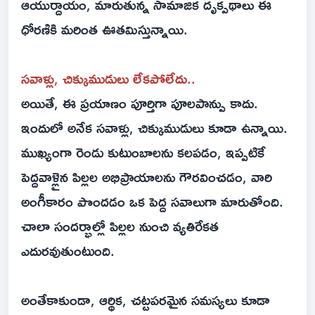
ఆయుర్దాయం, మారుతున్న సామాజిక దృక్పథాలు ఈ
ధోరణికి మరింత ఊతమిస్తున్నాయి.
సవాళ్లు, చిక్కుముడులు లేకపోలేదు..
అయితే, ఈ ప్రయాణం పూర్తిగా పూలపాన్పు కాదు.
ఇందులో అనేక సవాళ్లు, చిక్కుముడులు కూడా ఉన్నాయి.
ముఖ్యంగా రెండు కుటుంబాలను కలపడం, ఇప్పటికే
పెద్దవాళ్లైన పిల్లల అభిప్రాయాలను గౌరవించడం, వారి
అంగీకారం పొందడం ఒక పెద్ద సవాలుగా మారుతోంది.
చాలా సందర్భాల్లో పిల్లల నుంచి వ్యతిరేకత
ఎదురవుతుంటుంది.
అంతేకాకుండా, ఆర్థిక, చట్టపరమైన సమస్యలు కూడా