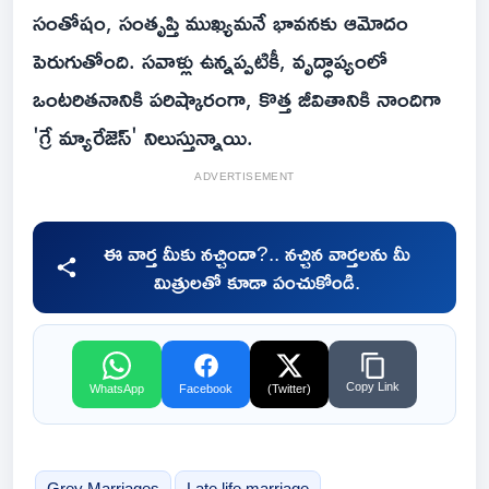
సంతోషం, సంతృప్తి ముఖ్యమనే భావనకు ఆమోదం
పెరుగుతోంది. సవాళ్లు ఉన్నప్పటికీ, వృద్ధాప్యంలో
ఒంటరితనానికి పరిష్కారంగా, కొత్త జీవితానికి నాందిగా
'గ్రే మ్యారేజెస్' నిలుస్తున్నాయి.
ADVERTISEMENT
ఈ వార్త మీకు నచ్చిందా?.. నచ్చిన వార్తలను మీ
మిత్రులతో కూడా పంచుకోండి.
Copy Link
WhatsApp
Facebook
(Twitter)
Grey Marriages
Late life marriage