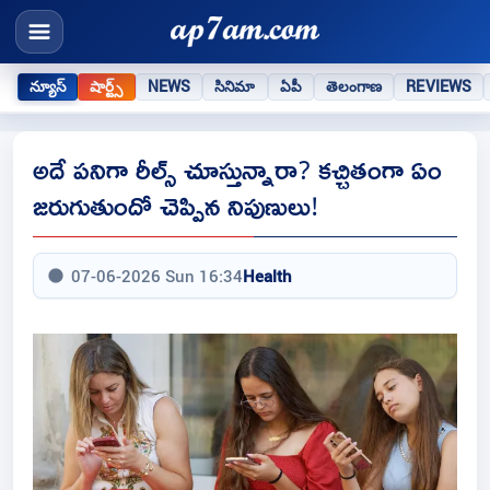
న్యూస్
షార్ట్స్
NEWS
సినిమా
ఏపీ
తెలంగాణ
REVIEWS
అదే పనిగా రీల్స్ చూస్తున్నారా? కచ్చితంగా ఏం
జరుగుతుందో చెప్పిన నిపుణులు!
07-06-2026 Sun 16:34
Health