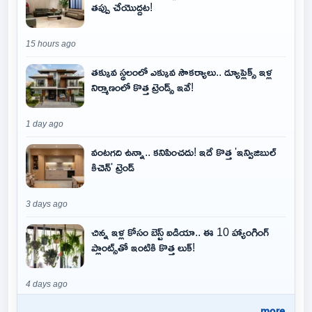
తప్పు చేయొద్దట!
15 hours ago
తక్కువ స్థలంలో ఎక్కువ సౌకర్యాలు.. డ్యూప్లెక్స్ ఇళ్ల
నిర్మాణంలో కొత్త ట్రెండ్స్ ఇవే!
1 day ago
వంటగది ఉన్నా.. కనిపించదు! ఇదే కొత్త 'ఇన్విజిబుల్
కిచెన్' ట్రెండ్
3 days ago
చిన్న ఇళ్ల కోసం బెస్ట్ ఐడియా.. ఈ 10 హ్యాంగింగ్
ప్లాంట్స్‌తో ఇంటికి కొత్త లుక్!
4 days ago
..more