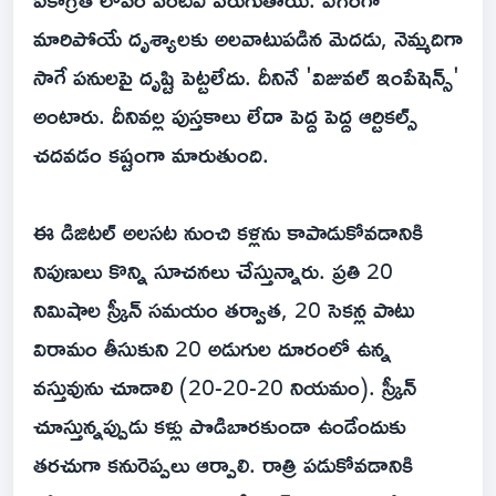
మారిపోయే దృశ్యాలకు అలవాటుపడిన మెదడు, నెమ్మదిగా
సాగే పనులపై దృష్టి పెట్టలేదు. దీనినే 'విజువల్ ఇంపేషెన్స్'
అంటారు. దీనివల్ల పుస్తకాలు లేదా పెద్ద పెద్ద ఆర్టికల్స్
చదవడం కష్టంగా మారుతుంది.
ఈ డిజిటల్ అలసట నుంచి కళ్లను కాపాడుకోవడానికి
నిపుణులు కొన్ని సూచనలు చేస్తున్నారు. ప్రతి 20
నిమిషాల స్క్రీన్ సమయం తర్వాత, 20 సెకన్ల పాటు
విరామం తీసుకుని 20 అడుగుల దూరంలో ఉన్న
వస్తువును చూడాలి (20-20-20 నియమం). స్క్రీన్
చూస్తున్నప్పుడు కళ్లు పొడిబారకుండా ఉండేందుకు
తరచుగా కనురెప్పలు ఆర్పాలి. రాత్రి పడుకోవడానికి