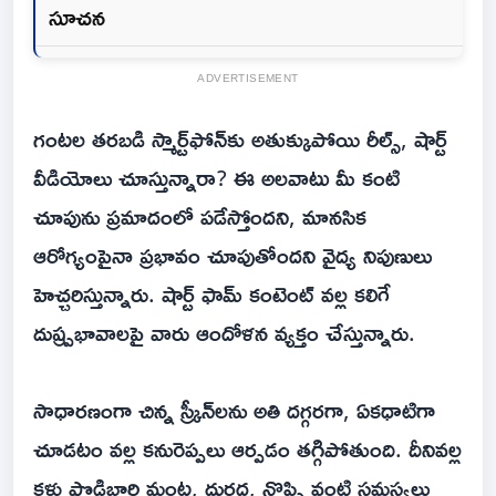
సూచన
ADVERTISEMENT
గంటల తరబడి స్మార్ట్‌ఫోన్‌కు అతుక్కుపోయి రీల్స్, షార్ట్
వీడియోలు చూస్తున్నారా? ఈ అలవాటు మీ కంటి
చూపును ప్రమాదంలో పడేస్తోందని, మానసిక
ఆరోగ్యంపైనా ప్రభావం చూపుతోందని వైద్య నిపుణులు
హెచ్చరిస్తున్నారు. షార్ట్ ఫామ్ కంటెంట్ వల్ల కలిగే
దుష్ప్రభావాలపై వారు ఆందోళన వ్యక్తం చేస్తున్నారు.
సాధారణంగా చిన్న స్క్రీన్‌లను అతి దగ్గరగా, ఏకధాటిగా
చూడటం వల్ల కనురెప్పలు ఆర్పడం తగ్గిపోతుంది. దీనివల్ల
కళ్లు పొడిబారి మంట, దురద, నొప్పి వంటి సమస్యలు