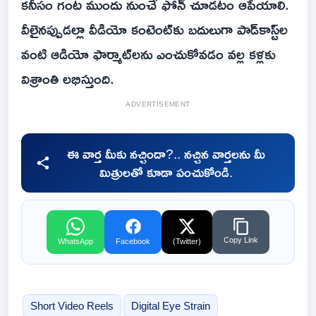
కనీసం గంట ముందు నుంచే ఫోన్ చూడటం ఆపేయాలి.
వీలైనప్పుడల్లా వీడియో కంటెంట్‌కు బదులుగా పాడ్‌కాస్ట్‌ల
వంటి ఆడియో ఫార్మాట్‌లను ఎంచుకోవడం వల్ల కళ్లకు
విశ్రాంతి లభిస్తుంది.
ADVERTISEMENT
ఈ వార్త మీకు నచ్చిందా?.. నచ్చిన వార్తలను మీ
మిత్రులతో కూడా పంచుకోండి.
Copy Link
WhatsApp
Facebook
(Twitter)
Short Video Reels
Digital Eye Strain