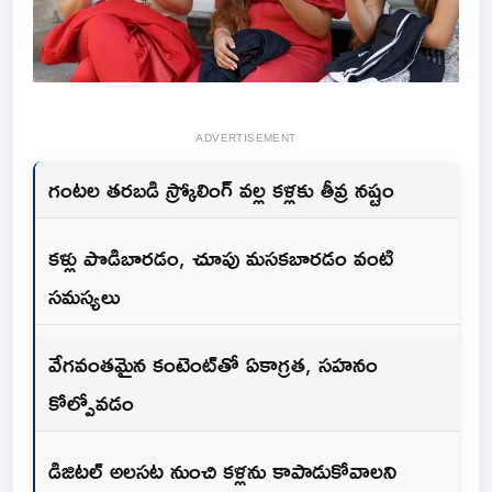
ADVERTISEMENT
గంటల తరబడి స్క్రోలింగ్ వల్ల కళ్లకు తీవ్ర నష్టం
కళ్లు పొడిబారడం, చూపు మసకబారడం వంటి
సమస్యలు
వేగవంతమైన కంటెంట్‌తో ఏకాగ్రత, సహనం
కోల్పోవడం
డిజిటల్ అలసట నుంచి కళ్లను కాపాడుకోవాలని