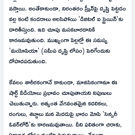
వస్తాయి. అంతేకాకుండా, నిరంతరం స్క్రీన్‌పై దృష్టి పెట్టడం
వల్ల కంటి కండరాలు అలసిపోయి 'డిజిటల్ ఐ స్ట్రెయిన్'కు
దారితీస్తుంది. ఇది చూపు మసకబారడానికి
కారణమవుతుంది. ముఖ్యంగా పిల్లల్లో ఈ సమస్య
'మయోపియా' (సమీప దృష్టి లోపం) పెరిగేందుకు
దోహదపడుతుంది.
కేవలం శారీరకంగానే కాకుండా, మానసికంగానూ ఈ
షార్ట్ వీడియోలు ప్రభావం చూపుతాయని నిపుణులు
చెబుతున్నారు. అత్యంత వేగవంతమైన కదలికలు,
రంగులు, శబ్దాలు మన మెదడుపై భారం మోపి 'సెన్సరీ
ఓవర్‌లోడ్'కు కారణమవుతాయి. దీని ఫలితంగా చిరాకు,
ఏకాగ్రత లోపం వంటివి పెరుగుతాయి. వేగంగా