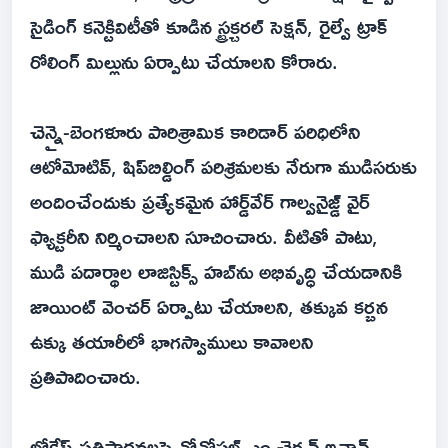
సైడింగ్ కనెక్టివిటీతో కూడిన స్ట్రక్చరల్ సెక్షన్, రైల్వే ట్రాక్
రోలింగ్ మిల్లును ఏర్పాటు చేయాలని కోరారు.
చెన్నై-బెంగళూరు పారిశ్రామిక కారిడార్ పరిధిలోని
ఆటోమోటివ్, షిప్‌బిల్డింగ్ పరిశ్రమలకు నేరుగా ముడిసరుకు
అందించేందుకు ప్రత్యేకమైన హార్డ్‌వేర్ గాల్వనైజ్డ్ వైర్
ఫ్యాక్టరీని నిర్మించాలని సూచించారు. వీటితో పాటు,
ముడి పదార్థాల లాజిస్టిక్స్ హబ్‌ను అభివృద్ధి చేయడానికి
జాయింట్ వెంచర్ ఏర్పాటు చేయాలని, తక్కువ కర్బన
ఉక్కు తయారీలో భాగస్వాములు కావాలని
ప్రతిపాదించారు.
లోకేష్ ప్రతిపాదనలపై నోవోస్టల్-ఎం చైర్మన్ ఇవాన్