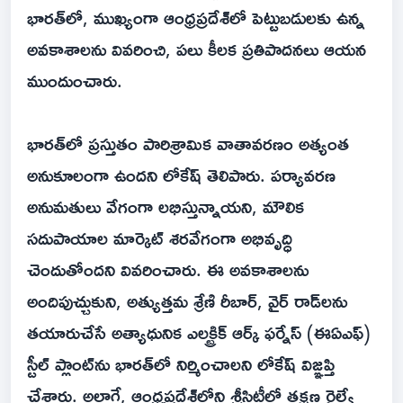
భారత్‌లో, ముఖ్యంగా ఆంధ్రప్రదేశ్‌లో పెట్టుబడులకు ఉన్న
అవకాశాలను వివరించి, పలు కీలక ప్రతిపాదనలు ఆయన
ముందుంచారు.
భారత్‌లో ప్రస్తుతం పారిశ్రామిక వాతావరణం అత్యంత
అనుకూలంగా ఉందని లోకేష్ తెలిపారు. పర్యావరణ
అనుమతులు వేగంగా లభిస్తున్నాయని, మౌలిక
సదుపాయాల మార్కెట్ శరవేగంగా అభివృద్ధి
చెందుతోందని వివరించారు. ఈ అవకాశాలను
అందిపుచ్చుకుని, అత్యుత్తమ శ్రేణి రీబార్, వైర్ రాడ్‌లను
తయారుచేసే అత్యాధునిక ఎలక్ట్రిక్ ఆర్క్ ఫర్నేస్ (ఈఏఎఫ్)
స్టీల్ ప్లాంట్‌ను భారత్‌లో నిర్మించాలని లోకేష్ విజ్ఞప్తి
చేశారు. అలాగే, ఆంధ్రప్రదేశ్‌లోని శ్రీసిటీలో తక్షణ రైల్వే