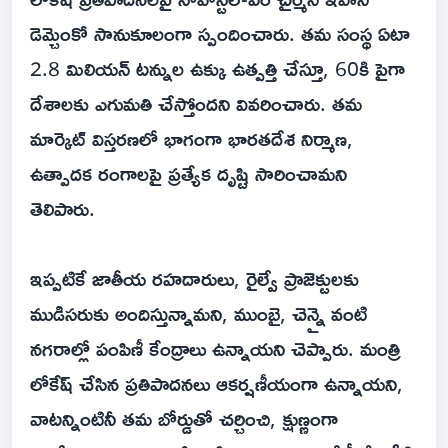
డెమ్చెంకో సానుకూలంగా స్పందించారు. తమ సంస్థ ఏటా
2.8 మిలియన్ టన్నుల ఉక్కు ఉత్పత్తి చేస్తూ, 60కి పైగా
దేశాలకు ఎగుమతి చేస్తోందని వివరించారు. తమ
మార్కెట్ విస్తరణలో భాగంగా భారతదేశ నిర్మాణ,
ఉత్పాదక రంగాలపై ప్రత్యేక దృష్టి సారించామని
తెలిపారు.
ఇప్పటికే జాతీయ రహదారులు, రైల్వే ప్రాజెక్టులకు
ముడిసరుకు అందిస్తున్నామని, ముంబై, చెన్నై వంటి
నగరాల్లో పంపిణీ కేంద్రాలు ఉన్నాయని చెప్పారు. మంత్రి
లోకేష్ చేసిన ప్రతిపాదనలు ఆకర్షణీయంగా ఉన్నాయని,
వాటన్నింటినీ తమ బోర్డుతో చర్చించి, క్షుణ్ణంగా