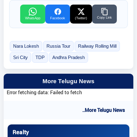
Copy Link
WhatsApp
Facebook
(Twitter)
Nara Lokesh
Russia Tour
Railway Rolling Mill
Sri City
TDP
Andhra Pradesh
More Telugu News
Error fetching data: Failed to fetch
..More Telugu News
Realty