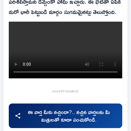
పరిశీలిస్తామని డెమ్చెంకో హామీ ఇచ్చారు. ఈ భేటీతో ఏపీకి
మరో భారీ పెట్టుబడి మార్గం సుగమమైనట్లు తెలుస్తోంది.
ADVERTISEMENT
ఈ వార్త మీకు నచ్చిందా?.. నచ్చిన వార్తలను మీ
మిత్రులతో కూడా పంచుకోండి.