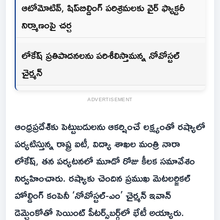
ఆటోమోటివ్, షిప్‌బిల్డింగ్ పరిశ్రమలకు వైర్ ఫ్యాక్టరీ
నిర్మాణంపై చర్చ
లోకేష్ ప్రతిపాదనలను పరిశీలిస్తామన్న నోవోస్టల్
చైర్మన్
ADVERTISEMENT
ఆంధ్రప్రదేశ్‌కు పెట్టుబడులను ఆకర్షించే లక్ష్యంతో రష్యాలో
పర్యటిస్తున్న రాష్ట్ర ఐటీ, విద్యా శాఖల మంత్రి నారా
లోకేష్, తన పర్యటనలో మూడో రోజు కీలక సమావేశం
నిర్వహించారు. రష్యాకు చెందిన ప్రముఖ మెటలర్జికల్
హోల్డింగ్ కంపెనీ ‘నోవోస్టల్-ఎం’ చైర్మన్ ఇవాన్
డెమ్చెంకోతో సెయింట్ పీటర్స్‌బర్గ్‌లో భేటీ అయ్యారు.