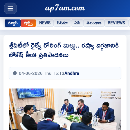
న్యూస్
షార్ట్స్
NEWS
సినిమా
ఏపీ
తెలంగాణ
REVIEWS
శ్రీసిటీలో రైల్వే రోలింగ్ మిల్లు.. రష్యా దిగ్గజానికి
లోకేష్ కీలక ప్రతిపాదనలు
04-06-2026 Thu 15:13
Andhra