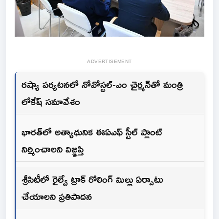
ADVERTISEMENT
రష్యా పర్యటనలో నోవోస్టల్-ఎం చైర్మన్‌తో మంత్రి
లోకేష్ సమావేశం
భారత్‌లో అత్యాధునిక ఈఏఎఫ్ స్టీల్ ప్లాంట్
నిర్మించాలని విజ్ఞప్తి
శ్రీసిటీలో రైల్వే ట్రాక్ రోలింగ్ మిల్లు ఏర్పాటు
చేయాలని ప్రతిపాదన