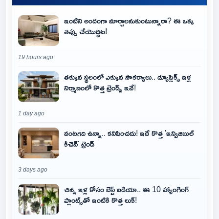
ఇంటిని అందంగా మార్చాలనుకుంటున్నారా? ఈ ఒక్క
తప్పు చేయొద్దట!
19 hours ago
తక్కువ స్థలంలో ఎక్కువ సౌకర్యాలు.. డ్యూప్లెక్స్ ఇళ్ల
నిర్మాణంలో కొత్త ట్రెండ్స్ ఇవే!
1 day ago
వంటగది ఉన్నా.. కనిపించదు! ఇదే కొత్త 'ఇన్విజిబుల్
కిచెన్' ట్రెండ్
3 days ago
చిన్న ఇళ్ల కోసం బెస్ట్ ఐడియా.. ఈ 10 హ్యాంగింగ్
ప్లాంట్స్‌తో ఇంటికి కొత్త లుక్!