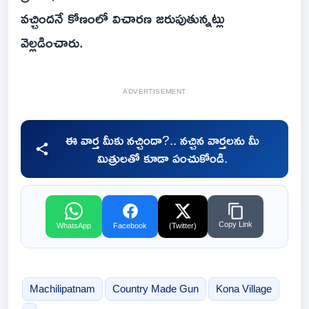
వచ్చిందనే కోణంలో విచారణ జరుపుతున్నట్లు
వెల్లడించారు.
ADVERTISEMENT
ఈ వార్త మీకు నచ్చిందా?.. నచ్చిన వార్తలను మీ
మిత్రులతో కూడా పంచుకోండి.
Copy Link
WhatsApp
Facebook
(Twitter)
Machilipatnam
Country Made Gun
Kona Village