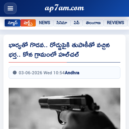
న్యూస్
షార్ట్స్
NEWS
సినిమా
ఏపీ
తెలంగాణ
REVIEWS
భార్యతో గొడవ.. రోడ్డుపైకి తుపాకీతో వచ్చిన
భర్త.. కోన గ్రామంలో హల్‌చల్
03-06-2026 Wed 10:54
Andhra