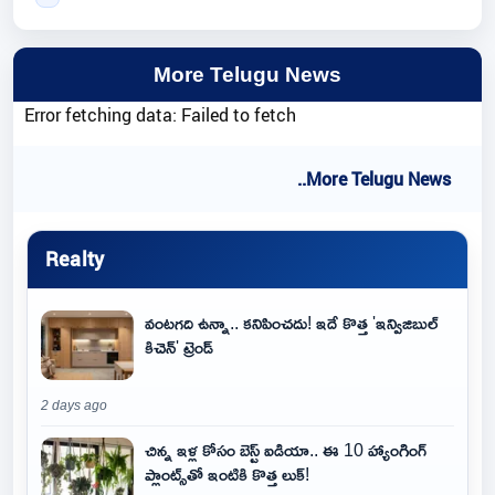
More Telugu News
Error fetching data: Failed to fetch
..More Telugu News
Realty
వంటగది ఉన్నా.. కనిపించదు! ఇదే కొత్త 'ఇన్విజిబుల్
కిచెన్' ట్రెండ్
2 days ago
చిన్న ఇళ్ల కోసం బెస్ట్ ఐడియా.. ఈ 10 హ్యాంగింగ్
ప్లాంట్స్‌తో ఇంటికి కొత్త లుక్!