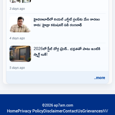
3 days ago
హైదరాబాద్‌లో రియల్ ఎస్టేట్ స్లంప్‌కు మేం కారణం
కాదు: హైడ్రా కమిషనర్ ఏవీ రంగనాథ్
4 days ago
2026లో స్టీల్ డోర్ల ట్రెండ్.. భద్రతతో పాటు ఇంటికి
స్మార్ట్ లుక్!
5 days ago
..more
©2026 ap7am.com
Home
Privacy Policy
Disclaimer
ContactUs
Grievances
NV