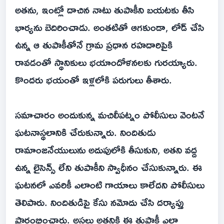
అతను, ఇంట్లో దాచిన నాటు తుపాకీని బయటకు తీసి
భార్యను బెదిరించాడు. అంతటితో ఆగకుండా, లోడ్ చేసి
ఉన్న ఆ తుపాకీతోనే గ్రామ ప్రధాన రహదారిపైకి
రావడంతో స్థానికులు భయాందోళనలకు గురయ్యారు.
కొందరు భయంతో ఇళ్లలోకి పరుగులు తీశారు.
సమాచారం అందుకున్న మచిలీపట్నం పోలీసులు వెంటనే
ఘటనాస్థలానికి చేరుకున్నారు. నిందితుడు
రామాంజనేయులును అదుపులోకి తీసుకుని, అతని వద్ద
ఉన్న లైసెన్స్ లేని తుపాకీని స్వాధీనం చేసుకున్నారు. ఈ
ఘటనలో ఎవరికీ ఎలాంటి గాయాలు కాలేదని పోలీసులు
తెలిపారు. నిందితుడిపై కేసు నమోదు చేసి దర్యాప్తు
ప్రారంభించారు. అసలు అతనికి ఈ తుపాకీ ఎలా