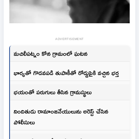
ADVERTISEMENT
మచిలీపట్నం కోన గ్రామంలో ఘటన
భార్యతో గొడవపడి తుపాకీతో రోడ్డుపైకి వచ్చిన భర్త
భయంతో పరుగులు తీసిన గ్రామస్థులు
నిందితుడు రామాంజనేయులును అరెస్ట్ చేసిన
పోలీసులు