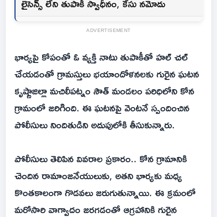
లైసెన్స్ లేని తుపాకీ స్వాధీనం, కేసు నమోదు
ADVERTISEMENT
భార్యపై కోపంతో ఓ వ్యక్తి నాటు తుపాకీతో హల్ చల్
చేయడంతో గ్రామస్తులు భయాందోళనలకు గురైన ఘటన
కృష్ణాజిల్లా మచిలీపట్నం సౌత్ మండలం పరిధిలోని కోన
గ్రామంలో జరిగింది. ఈ ఘటనపై వెంటనే స్పందించిన
పోలీసులు నిందితుడిని అదుపులోకి తీసుకున్నారు.
పోలీసులు తెలిపిన వివరాల ప్రకారం.. కోన గ్రామానికి
చెందిన రామాంజనేయులుకు, అతని భార్యకు మధ్య
కొంతకాలంగా గొడవలు జరుగుతున్నాయి. ఈ క్రమంలో
మరోసారి వాగ్వాదం జరగడంతో ఆగ్రహానికి గురైన