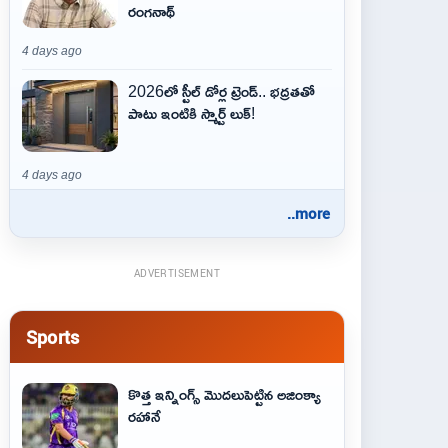
రంగనాథ్
4 days ago
2026లో స్టీల్ డోర్ల ట్రెండ్.. భద్రతతో
పాటు ఇంటికి స్మార్ట్ లుక్!
4 days ago
..more
ADVERTISEMENT
Sports
కొత్త ఇన్నింగ్స్ మొదలుపెట్టిన అజింక్యా
రహానే