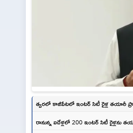
త్వరలో కాజీపేటలో ఇంటర్ సిటీ రైళ్ల తయారీ ప్
రానున్న ఐదేళ్లలో 200 ఇంటర్ సిటీ రైళ్లను తయా