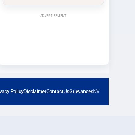
ADVERTISEMENT
vacy Policy
Disclaimer
ContactUs
Grievances
NV