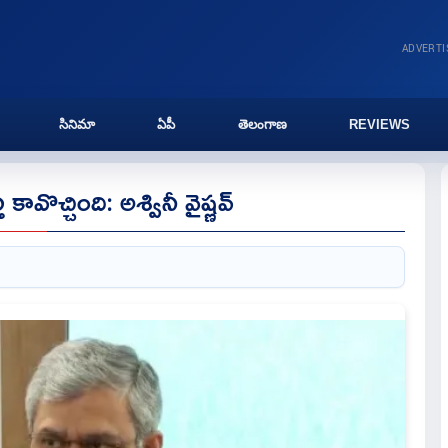
ADVERT
సినిమా
ఏపీ
తెలంగాణ
REVIEWS
ావొచ్చింది: అశ్వినీ వైష్ణవ్