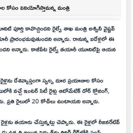
ల కోసం వినియోగిస్తామన్న మంత్రి
్ పూర్తి కావొచ్చిందని రైల్వే శాఖ మంత్రి అశ్వినీ వైష్ణవ్
తయారీ ప్రారంభమవుతుందని అన్నారు. రానున్న ఐదేళ్లలో ఈ
ుందని అన్నారు. కాజీపేట రైల్వే తయారీ యూనిట్‌పై ఆయన
్లను దేశవ్యాప్తంగా స్వల్ప దూర ప్రయాణాల కోసం
కి వచ్చే ఇంటర్ సిటీ రైళ్లు ఆటోమేటిక్ డోర్ క్లోజింగ్,
. ప్రతి రైలులో 20 కోచ్‌లు ఉంటాయని అన్నారు.
లను తయారు చేస్తున్నట్లు చెప్పారు. ఈ రైళ్లలో రీజనరేటివ్
డు ఉత్పత్తి అయిన విద్యుత్‌ను తిరిగి గ్రిడ్‌లోకి పంపే