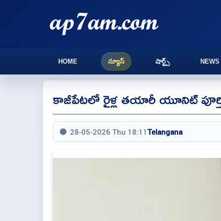
HOME
న్యూస్
షార్ట్స్
NEWS
కాజీపేటలో రైళ్ల తయారీ యూనిట్ పూర్తి క
28-05-2026 Thu 18:11
Telangana