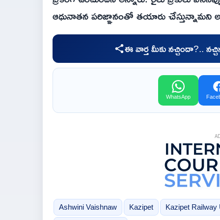
ఆధునాతన పరిజ్ఞానంతో తయారు చేస్తున్నామని అన
ఈ వార్త మీకు నచ్చిందా?.. నచ్
WhatsApp
Face
A
Ashwini Vaishnaw
Kazipet
Kazipet Railway 