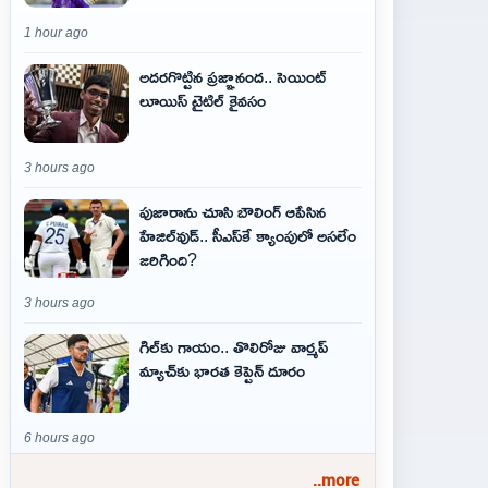
1 hour ago
అదరగొట్టిన ప్రజ్ఞానంద.. సెయింట్‌
లూయిస్ టైటిల్‌ కైవసం
3 hours ago
పుజారాను చూసి బౌలింగ్ ఆపేసిన
హేజిల్‌వుడ్.. సీఎస్‌కే క్యాంపులో అసలేం
జరిగింది?
3 hours ago
గిల్‌కు గాయం.. తొలిరోజు వార్మప్‌
మ్యాచ్‌కు భారత కెప్టెన్‌ దూరం
6 hours ago
..more