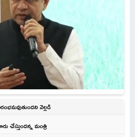
రారంభమవుతుందని వెల్లడి
రు చేస్తుందన్న మంత్రి