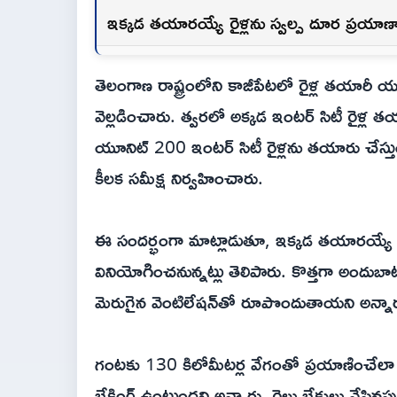
ఇక్కడ తయారయ్యే రైళ్లను స్వల్ప దూర ప్రయాణా
తెలంగాణ రాష్ట్రంలోని కాజీపేటలో రైళ్ల తయారీ యూనిట
వెల్లడించారు. త్వరలో అక్కడ ఇంటర్ సిటీ రైళ్ల 
యూనిట్ 200 ఇంటర్ సిటీ రైళ్లను తయారు చేస్త
కీలక సమీక్ష నిర్వహించారు.
ఈ సందర్భంగా మాట్లాడుతూ, ఇక్కడ తయారయ్యే రైళ
వినియోగించనున్నట్లు తెలిపారు. కొత్తగా అందుబాటులో
మెరుగైన వెంటిలేషన్‌తో రూపొందుతాయని అన్నారు
గంటకు 130 కిలోమీటర్ల వేగంతో ప్రయాణించేలా రైళ్
బ్రేకింగ్ ఉంటుందని అన్నారు. రైలు బ్రేకులు వేసినప్పు