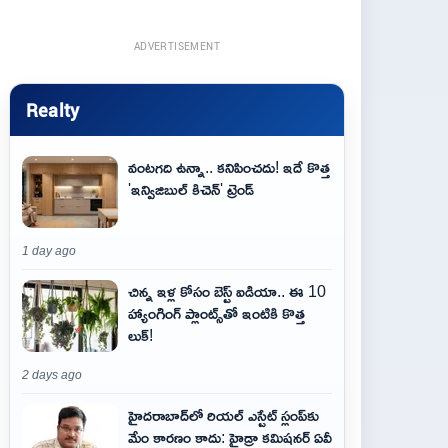
ADVERTISEMENT
Realty
వంటగది ఉన్నా.. కనిపించదు! ఇదే కొత్త
'ఇన్విజిబుల్ కిచెన్' ట్రెండ్
1 day ago
చిన్న ఇళ్ల కోసం బెస్ట్ ఐడియా.. ఈ 10
హ్యాంగింగ్ ప్లాంట్స్‌తో ఇంటికి కొత్త
లుక్!
2 days ago
హైదరాబాద్‌లో రియల్ ఎస్టేట్ స్లంప్‌కు
మేం కారణం కాదు: హైడ్రా కమిషనర్ ఏవీ