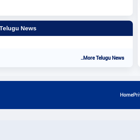
 Telugu News
..More Telugu News
Home
Pri