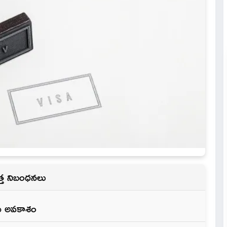
ొత్త నిబంధనలు
కు అవకాశం