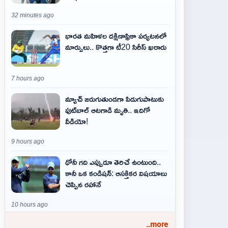
32 minutes ago
భారత మహిళల దక్షిణాఫ్రికా పర్యటనలో
మార్పులు.. కొత్తగా టీ20 సిరీస్ ఖరారు
7 hours ago
మ్యాచ్ జరుగుతుండగా పిడుగుపాటుకు
ఫుట్‌బాల్ ఆటగాడి మృతి.. ఇదిగో
వీడియో!
9 hours ago
ధోనీ గది ఎప్పుడూ తెరిచే ఉంటుంది..
కానీ ఒక కండిషన్: ఆసక్తికర విషయాలు
చెప్పిన రహానే
10 hours ago
..more