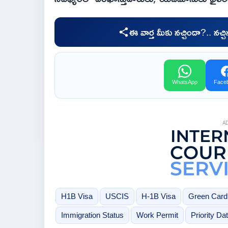
ఈ వార్త మీకు నచ్చిందా?.. నచ్
WhatsApp
Face
A
H1B Visa
USCIS
H-1B Visa
Green Card
Immigration Status
Work Permit
Priority Da