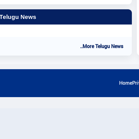
 Telugu News
..More Telugu News
Home
Pri