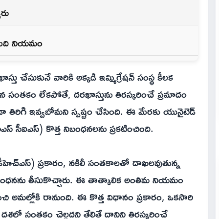
వరు
 తుది నియమం
స్తు చేసుకునే వారికి అక్కడి ఇమ్మిగ్రేషన్ సంస్థ కీలక
 సరైన సంతకం లేకపోతే, దరఖాస్తును తిరస్కరించే ప్రమాదం
డా తిరిగి ఇవ్వబోమని స్పష్టం చేసింది. ఈ మేరకు యునైటెడ్
్ (యూఎస్ సీఐఎస్) కొత్త నిబంధనలను ప్రకటించింది.
్ (డీహెచ్ఎస్) ప్రకారం, నకిలీ సంతకాలతో దాఖలవుతున్న
నిబంధనను తీసుకొచ్చారు. ఈ తాత్కాలిక అంతిమ నియమం
ి అమల్లోకి రానుంది. ఈ కొత్త విధానం ప్రకారం, ఒకసారి
దశలో సంతకం చెల్లదని తేలితే దానిని తిరస్కరించే