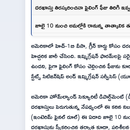
దరఖాస్తు తిరస్కరించినా ఫైలింగ్ ఫీజు తిరిగి ఇవ్
జూలై 10 నుంచి అమల్లోకి రానున్న తాత్కాలిక
అమెరికాలో హెచ్-1బి వీసా, గ్రీన్ కార్డు కోసం దరఖా
హెచ్చరిక జారీ చేసింది. ఇమ్మిగ్రేషన్ ఫారమ్‌లపై
ఉందని, పైగా ఫైలింగ్ కోసం చెల్లించిన ఫీజును కూ
స్టేట్స్ సిటిజన్‌షిప్ అండ్ ఇమ్మిగ్రేషన్ సర్వీసెస
అమెరికా హోమ్‌ల్యాండ్ సెక్యూరిటీ డిపార్ట్‌మెంట
దరఖాస్తులు పెరుగుతున్న నేపథ్యంలో ఈ కఠిన 
(ఇంటెరిమ్ ఫైనల్ రూల్) ఈ ఏడాది జూలై 10 నుంచ
దరఖాస్తును స్వీకరించిన తర్వాత కూడా, పరిశీలన 