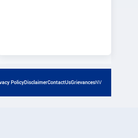
vacy Policy
Disclaimer
ContactUs
Grievances
NV