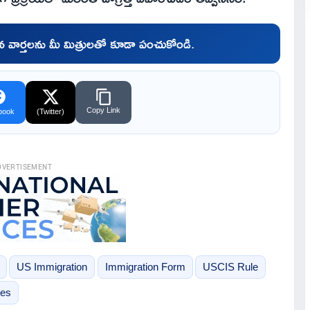
చిన వార్తలను మీ మిత్రులతో కూడా పంచుకోండి.
Copy Link
book
(Twitter)
DVERTISEMENT
US Immigration
Immigration Form
USCIS Rule
tes