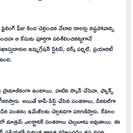
ంగ్ ఫీజు కింద చెల్లించిన వేలాది డాలర్లు నష్టపోవాల్సి
ినా ఆ కేసును పూర్తిగా పరిశీలించినట్టుగానే
తుదారుల ఇమ్మిగ్రేషన్ స్టేటస్, వర్క్ పర్మిట్, ప్రయారిటీ
 ఉంది.
్రామాణికంగా ఉంటాయి. వాటిని స్కాన్ చేసినా, ఫ్యాక్స్
ిస్తారు. అయితే కాపీ-పేస్ట్ చేసిన సంతకాలు, డిజిటల్‌గా
న సంతకం ఇమేజ్‌లను చెల్లనివిగా పరిగణిస్తారు. కేవలం
్లలో మాత్రమే ఎలక్ట్రానిక్ సంతకాలు చెల్లుబాటు అవుతాయి. ఈ
 ప్రక్రియలో మరింత జాగ్రత్త వహించడం తప్పనిసరి.