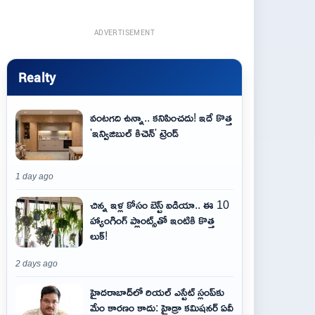
ADVERTISEMENT
Realty
వంటగది ఉన్నా.. కనిపించదు! ఇదే కొత్త
'ఇన్విజిబుల్ కిచెన్' ట్రెండ్
1 day ago
చిన్న ఇళ్ల కోసం బెస్ట్ ఐడియా.. ఈ 10
హ్యాంగింగ్ ప్లాంట్స్‌తో ఇంటికి కొత్త
లుక్!
2 days ago
హైదరాబాద్‌లో రియల్ ఎస్టేట్ స్లంప్‌కు
మేం కారణం కాదు: హైడ్రా కమిషనర్ ఏవీ