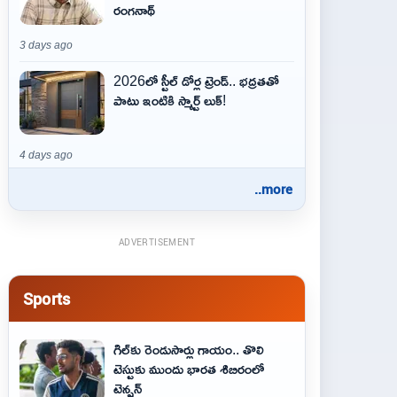
రంగనాథ్
3 days ago
2026లో స్టీల్ డోర్ల ట్రెండ్.. భద్రతతో
పాటు ఇంటికి స్మార్ట్ లుక్!
4 days ago
..more
ADVERTISEMENT
Sports
గిల్‌కు రెండుసార్లు గాయం.. తొలి
టెస్టుకు ముందు భారత శిబిరంలో
టెన్షన్