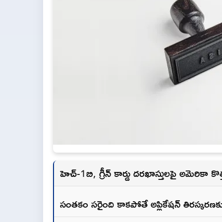
హెచ్-1బి, గ్రీన్ కార్డు దరఖాస్తులపై అమెరికా క
సంతకం సరైంది కాకపోతే అప్లికేషన్ తిరస్కరణ