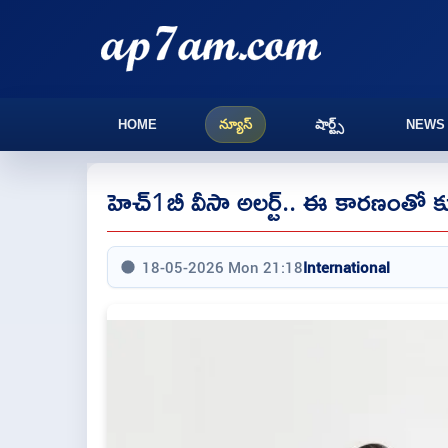
HOME
న్యూస్
షార్ట్స్
NEWS
హెచ్1బీ వీసా అలర్ట్.. ఈ కారణంతో కూ
18-05-2026 Mon 21:18
International