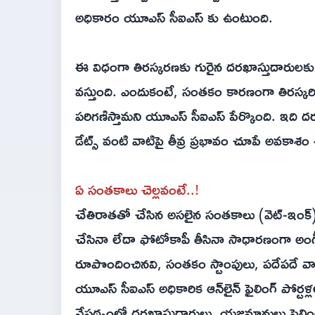
అధికారం యూఎస్ సీఐఎస్ కు ఉంటుంది.
ఈ విధంగా తిరస్కరణకు గురైన దరఖాస్తుదారులకు ఫైలి
వస్తుంది. ఎందుకంటే, సంతకం కారణంగా తిరస్కరించ
పరిగణిస్తామని యూఎస్ సీఐఎస్ పేర్కొంది. ఇది దరఖాస్
డేట్స్ వంటి వాటిపై తీవ్ర ప్రభావం చూపే అవకాశం
ఏ సంతకాలు చెల్లవంటే..!
చేతిరాతతో చేసిన అసలైన సంతకాలు (వెట్-ఇంక్) ప
చేసినా లేదా ఫోటోకాపీ తీసినా సాధారణంగా అంగీకర
రూపొందించినవి, సంతకం స్టాంపులు, పదేపదే వాడి
యూఎస్ సీఐఎస్ అధికారిక ఆన్‌లైన్ ఫైలింగ్ పోర్టళ
నేపథ్యంలో దరఖాస్తుదారులు, యజమానులు ఫైలింగ్