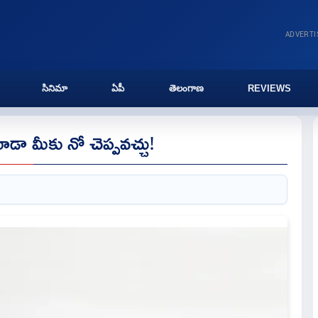
ADVERT
సినిమా
ఏపీ
తెలంగాణ
REVIEWS
డా మీకు నో చెప్పవచ్చు!