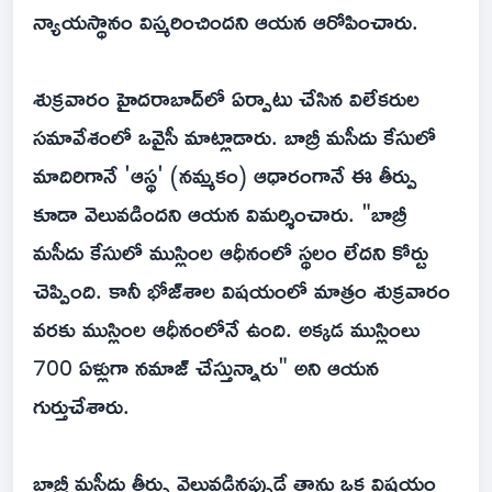
న్యాయస్థానం విస్మరించిందని ఆయన ఆరోపించారు.
శుక్రవారం హైదరాబాద్‌లో ఏర్పాటు చేసిన విలేకరుల
సమావేశంలో ఒవైసీ మాట్లాడారు. బాబ్రీ మసీదు కేసులో
మాదిరిగానే 'ఆస్థ' (నమ్మకం) ఆధారంగానే ఈ తీర్పు
కూడా వెలువడిందని ఆయన విమర్శించారు. "బాబ్రీ
మసీదు కేసులో ముస్లింల ఆధీనంలో స్థలం లేదని కోర్టు
చెప్పింది. కానీ భోజ్‌శాల విషయంలో మాత్రం శుక్రవారం
వరకు ముస్లింల ఆధీనంలోనే ఉంది. అక్కడ ముస్లింలు
700 ఏళ్లుగా నమాజ్ చేస్తున్నారు" అని ఆయన
గుర్తుచేశారు.
బాబ్రీ మసీదు తీర్పు వెలువడినప్పుడే తాను ఒక విషయం