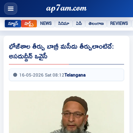
న్యూస్
షార్ట్స్
NEWS
సినిమా
ఏపీ
తెలంగాణ
REVIEWS
భోజ్‌శాల తీర్పు బాబ్రీ మసీదు తీర్పులాంటిదే:
అసదుద్దీన్ ఒవైసీ
16-05-2026 Sat 08:12
Telangana