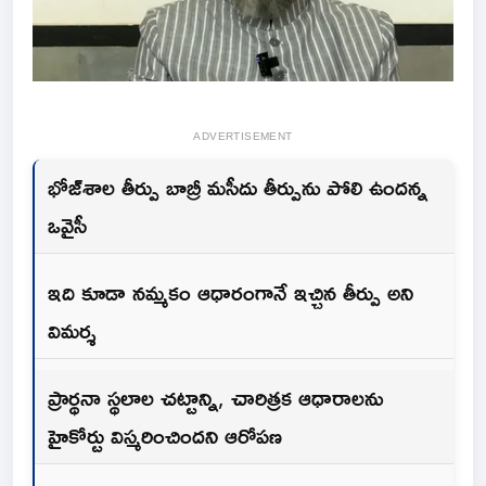
ADVERTISEMENT
భోజ్‌శాల తీర్పు బాబ్రీ మసీదు తీర్పును పోలి ఉందన్న
ఒవైసీ
ఇది కూడా నమ్మకం ఆధారంగానే ఇచ్చిన తీర్పు అని
విమర్శ
ప్రార్థనా స్థలాల చట్టాన్ని, చారిత్రక ఆధారాలను
హైకోర్టు విస్మరించిందని ఆరోపణ