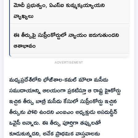
మోదీ ప్రభుత్వం, ఏఎస్ఐ కుమ్మక్కయ్యాయని
వ్యాఖ్యలు
ఈ తీర్పుపై సుప్రీంకోర్టులో న్యాయం జరుగుతుందని
ఆశాభావం
ADVERTISEMENT
మధ్యప్రదేశ్‌లోని భోజ్‌శాల-కమల్ మౌలా మసీదు
సముదాయాన్ని ఆలయంగా ప్రకటిస్తూ ఆ రాష్ట్ర హైకోర్టు
ఇచ్చిన తీర్పు బాబ్రీ మసీదు కేసులో సుప్రీంకోర్టు ఇచ్చిన
తీర్పును పోలి ఉందని ఎంఐఎం అధ్యక్షుడు అసదుద్దీన్
ఒవైసీ అన్నారు. ఈ తీర్పు పూర్తిగా తప్పులతో
కూడుకున్నదని, అనేక ప్రాథమిక వాస్తవాలను