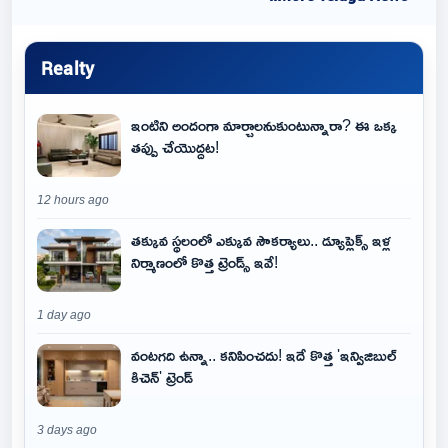
Realty
ఇంటిని అందంగా మార్చాలనుకుంటున్నారా? ఈ ఒక్క
తప్పు చేయొద్దట!
12 hours ago
తక్కువ స్థలంలో ఎక్కువ సౌకర్యాలు.. డ్యూప్లెక్స్ ఇళ్ల
నిర్మాణంలో కొత్త ట్రెండ్స్ ఇవే!
1 day ago
వంటగది ఉన్నా.. కనిపించదు! ఇదే కొత్త 'ఇన్విజిబుల్
కిచెన్' ట్రెండ్
3 days ago