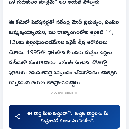
ఒక గురుకులం మాత్రమే" అని ఆయన పోల్చారు.
ఈ కేసులో పిటిషనర్లతో నరేంద్ర మోదీ ప్రభుత్వం, ఏఎస్ఐ
కుమ్మక్కయ్యాయని, ఇది రాజ్యాంగంలోని ఆర్టికల్ 14,
12లను ఉల్లంఘించడమేనని ఒవైసీ తీవ్ర ఆరోపణలు
చేశారు. 1995లో ధార్‌లోని కొందరు ముస్లిం పెద్దలు
మసీదులో మంగళవారం, బసంత్ పంచమి రోజుల్లో
పూజలకు అనుమతిస్తూ ఒప్పందం చేసుకోవడం చారిత్రక
తప్పిదమని ఆయన అభిప్రాయపడ్డారు.
ADVERTISEMENT
ఈ వార్త మీకు నచ్చిందా?.. నచ్చిన వార్తలను మీ
మిత్రులతో కూడా పంచుకోండి.