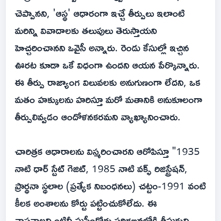
చెప్పానని, 'ఆస్థ' ఆధారంగా ఇచ్చే తీర్పులు ఇలాంటి
మరిన్ని వివాదాలకు తలుపులు తెరుస్తాయని
హెచ్చరించానని ఒవైసీ అన్నారు. రెండు కేసుల్లో ఇచ్చిన
ఊరట కూడా ఒకే విధంగా ఉందని ఆయన పేర్కొన్నారు.
ఈ తీర్పు రాజ్యాంగ విలువలకు అనుగుణంగా లేదని, ఒక
మతం హక్కులను హరిస్తూ మరో మతానికి అనుకూలంగా
తీర్పులివ్వడం ఆందోళనకరమని వ్యాఖ్యానించారు.
చారిత్రక ఆధారాలను విస్మరించారని ఆరోపిస్తూ "1935
నాటి ధార్ స్టేట్ గెజిట్, 1985 నాటి వక్ఫ్ రిజిస్ట్రేషన్,
ప్రార్థనా స్థలాల (ప్రత్యేక నిబంధనలు) చట్టం-1991 వంటి
కీలక అంశాలను కోర్టు పట్టించుకోలేదు. ఈ
వాస్తవాలన్నింటినీ సుప్రీంకోర్టు పరిగణనలోకి తీసుకుని