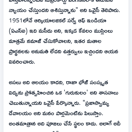
న్యాయం చేస్తుందని ఆశిస్తున్నాను" అని ఒవైసీ తెలిపారు.
1951లోనే ఆర్కియాలజికల్ సర్వే ఆఫ్ ఇండియా
(ఏఎస్ఐ) ఇది మసీదు అని, ఇక్కడ కేవలం ముస్లింలు
మాత్రమే నమాజ్ చేసుకోవాలని, ఇతర మతాల
ప్రార్థనలకు అనుమతి లేదని ఉత్తర్వులు ఇచ్చిందని ఆయన
వివరించారు.
అసలు అది ఆలయం కాదని, రాజా భోజ్ సంస్కృత
విద్యను ప్రోత్సహించిన ఒక 'గురుకులం' అని శాసనాలు
చెబుతున్నాయని ఒవైసీ పేర్కొన్నారు. "ప్రజాస్వామ్య
దేవాలయం అని మనం పార్లమెంట్‌ను పిలుస్తాం.
అంతమాత్రాన అది పూజలు చేసే స్థలం కాదు. అలాగే అదీ