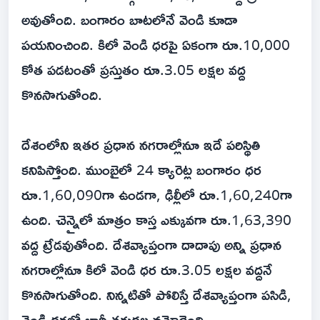
అవుతోంది. బంగారం బాటలోనే వెండి కూడా
పయనించింది. కిలో వెండి ధరపై ఏకంగా రూ.10,000
కోత పడటంతో ప్రస్తుతం రూ.3.05 లక్షల వద్ద
కొనసాగుతోంది.
దేశంలోని ఇతర ప్రధాన నగరాల్లోనూ ఇదే పరిస్థితి
కనిపిస్తోంది. ముంబైలో 24 క్యారెట్ల బంగారం ధర
రూ.1,60,090గా ఉండగా, ఢిల్లీలో రూ.1,60,240గా
ఉంది. చెన్నైలో మాత్రం కాస్త ఎక్కువగా రూ.1,63,390
వద్ద ట్రేడవుతోంది. దేశవ్యాప్తంగా దాదాపు అన్ని ప్రధాన
నగరాల్లోనూ కిలో వెండి ధర రూ.3.05 లక్షల వద్దనే
కొనసాగుతోంది. నిన్నటితో పోలిస్తే దేశవ్యాప్తంగా పసిడి,
వెండి ధరల్లో భారీ తగ్గుదల నమోదైంది.