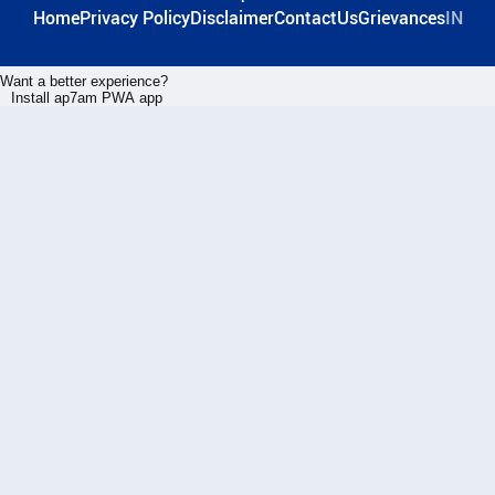
Home
Privacy Policy
Disclaimer
ContactUs
Grievances
IN
Want a better experience?
Install ap7am PWA app