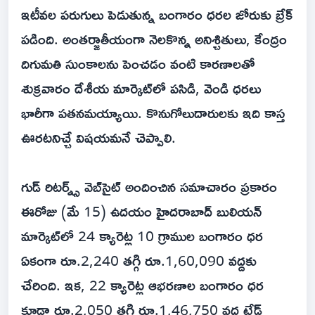
ఇటీవ‌ల‌ పరుగులు పెడుతున్న బంగారం ధరల జోరుకు బ్రేక్
పడింది. అంతర్జాతీయంగా నెలకొన్న అనిశ్చితులు, కేంద్రం
దిగుమతి సుంకాలను పెంచడం వంటి కారణాలతో
శుక్రవారం దేశీయ మార్కెట్‌లో పసిడి, వెండి ధరలు
భారీగా పతనమయ్యాయి. కొనుగోలుదారులకు ఇది కాస్త
ఊరటనిచ్చే విషయమనే చెప్పాలి.
గుడ్ రిటర్న్స్ వెబ్‌సైట్ అందించిన సమాచారం ప్రకారం
ఈరోజు (మే 15) ఉదయం హైదరాబాద్ బులియన్
మార్కెట్‌లో 24 క్యారెట్ల 10 గ్రాముల బంగారం ధర
ఏకంగా రూ.2,240 తగ్గి రూ.1,60,090 వద్దకు
చేరింది. ఇక, 22 క్యారెట్ల ఆభరణాల బంగారం ధర
కూడా రూ.2,050 తగ్గి రూ.1,46,750 వద్ద ట్రేడ్