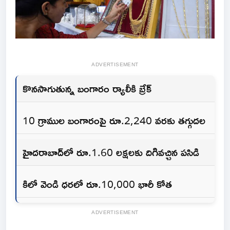
ADVERTISEMENT
కొనసాగుతున్న బంగారం ర్యాలీకి బ్రేక్
10 గ్రాముల బంగారంపై రూ.2,240 వరకు తగ్గుదల
హైదరాబాద్‌లో రూ.1.60 లక్షలకు దిగివచ్చిన పసిడి
కిలో వెండి ధరలో రూ.10,000 భారీ కోత
ADVERTISEMENT