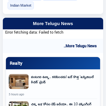
Indian Market
More Telugu News
Error fetching data: Failed to fetch
..More Telugu News
Realty
వంటగది ఉన్నా.. కనిపించదు! ఇదే కొత్త 'ఇన్విజిబుల్
కిచెన్' ట్రెండ్
5 hours ago
చిన్న ఇళ్ల కోసం బెస్ట్ ఐడియా.. ఈ 10 హ్యాంగింగ్