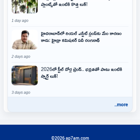
ప్లాంట్స్‌తో ఇంటికి కొత్త లుక్!
1 day ago
హైదరాబాద్‌లో రియల్ ఎస్టేట్ స్లంప్‌కు మేం కారణం
కాదు: హైడ్రా కమిషనర్ ఏవీ రంగనాథ్
2 days ago
2026లో స్టీల్ డోర్ల ట్రెండ్.. భద్రతతో పాటు ఇంటికి
స్మార్ట్ లుక్!
3 days ago
..more
©2026 ap7am.com