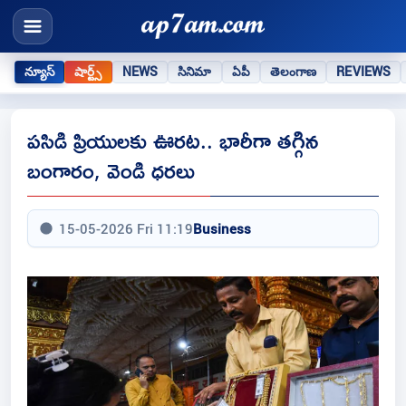
న్యూస్
షార్ట్స్
NEWS
సినిమా
ఏపీ
తెలంగాణ
REVIEWS
పసిడి ప్రియులకు ఊరట.. భారీగా తగ్గిన
బంగారం, వెండి ధరలు
15-05-2026 Fri 11:19
Business