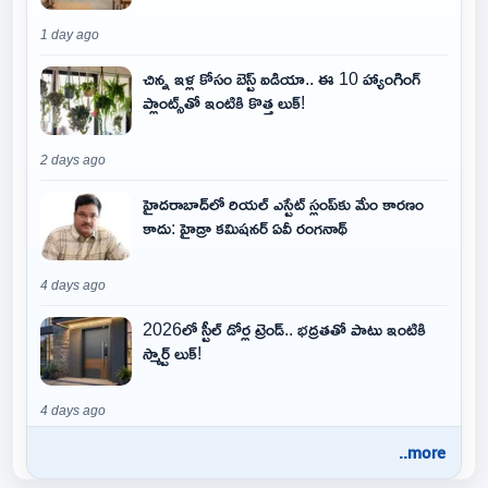
1 day ago
చిన్న ఇళ్ల కోసం బెస్ట్ ఐడియా.. ఈ 10 హ్యాంగింగ్
ప్లాంట్స్‌తో ఇంటికి కొత్త లుక్!
2 days ago
హైదరాబాద్‌లో రియల్ ఎస్టేట్ స్లంప్‌కు మేం కారణం
కాదు: హైడ్రా కమిషనర్ ఏవీ రంగనాథ్
4 days ago
2026లో స్టీల్ డోర్ల ట్రెండ్.. భద్రతతో పాటు ఇంటికి
స్మార్ట్ లుక్!
4 days ago
..more