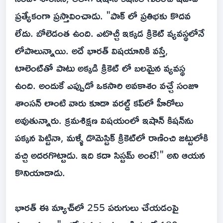
ప్రత్యేకంగా ప్రస్తావించాడు. "పాక్ లో ప్రతిభకు కొదవ
లేదు. బోలెడంత ఉంది. ఎటొచ్చీ ఇక్కడ క్రికెట్ వ్యవస్థలోనే
లోపాలున్నాయి. అదే భారత్‌ విషయానికి వస్తే,
టాలెంట్‌తో పాటు అక్కడి క్రికెట్ లో బలమైన వ్యవస్థ
ఉంది. అందుకే ఎప్పుడో ఒకసారి అవకాశం వచ్చే సంజూ
శాంసన్ లాంటి వారు కూడా వరల్డ్ కప్‌లో హీరోలు
అవుతున్నారు. క్రమశిక్షణ విషయంలో ఇషాన్ కిషన్‌ను
పక్కన పెట్టినా, మళ్ళీ డొమెస్టిక్ క్రికెట్‌లో రాణించి జట్టులోకి
వచ్చి అదరగొట్టాడు. ఇది కదా సిస్టమ్ అంటే!" అని ఆయన
కొనియాడాడు.
భారత్ ఈ మ్యాచ్‌లో 255 పరుగులు చేయడంపై