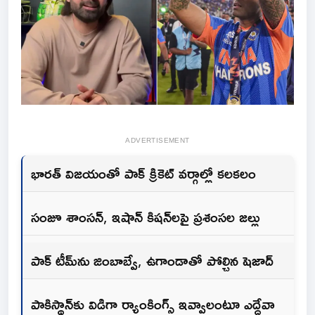
ADVERTISEMENT
భారత్ విజయంతో పాక్ క్రికెట్ వర్గాల్లో కలకలం
సంజూ శాంసన్, ఇషాన్ కిషన్‌లపై ప్రశంసల జల్లు
పాక్ టీమ్‌ను జింబాబ్వే, ఉగాండాతో పోల్చిన షెజాద్
పాకిస్థాన్‌కు విడిగా ర్యాంకింగ్స్ ఇవ్వాలంటూ ఎద్దేవా