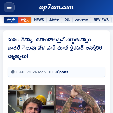
న్యూస్
షార్ట్స్
NEWS
సినిమా
ఏపీ
తెలంగాణ
REVIEWS
మనం కెన్యా, ఉగాండాలపైనే నెగ్గుతున్నాం..
భారత్ గెలుపు వేళ పాక్ మాజీ క్రికెటర్ ఆసక్తికర
వ్యాఖ్యలు!
09-03-2026 Mon 10:09
Sports