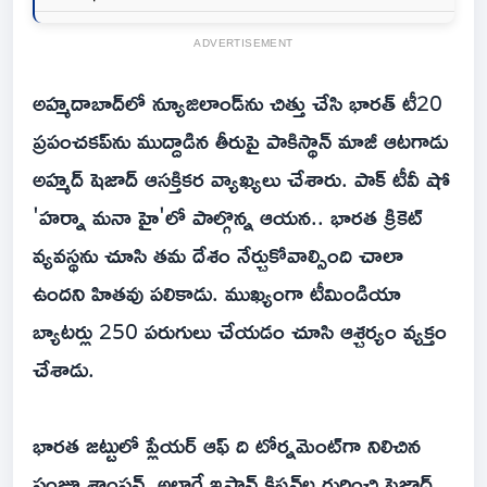
ADVERTISEMENT
అహ్మదాబాద్‌లో న్యూజిలాండ్‌ను చిత్తు చేసి భారత్ టీ20
ప్రపంచకప్‌ను ముద్దాడిన తీరుపై పాకిస్థాన్ మాజీ ఆటగాడు
అహ్మద్ షెజాద్ ఆసక్తికర వ్యాఖ్యలు చేశారు. పాక్ టీవీ షో
'హర్నా మనా హై'లో పాల్గొన్న ఆయన.. భారత క్రికెట్
వ్యవస్థను చూసి తమ దేశం నేర్చుకోవాల్సింది చాలా
ఉందని హితవు పలికాడు. ముఖ్యంగా టీమిండియా
బ్యాటర్లు 250 పరుగులు చేయడం చూసి ఆశ్చర్యం వ్యక్తం
చేశాడు.
భారత జట్టులో ప్లేయర్ ఆఫ్ ది టోర్నమెంట్‌గా నిలిచిన
సంజూ శాంసన్, అలాగే ఇషాన్ కిషన్‌ల గురించి షెజాద్