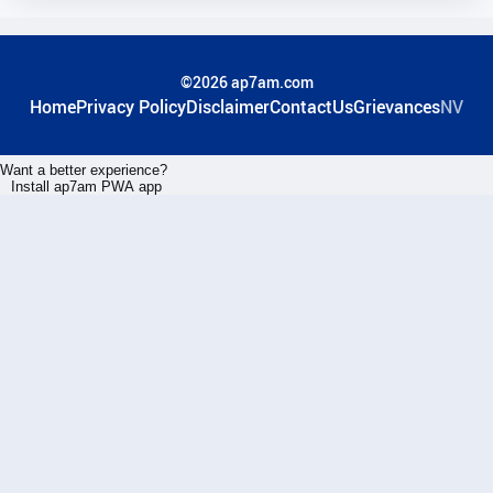
©2026 ap7am.com
Home
Privacy Policy
Disclaimer
ContactUs
Grievances
NV
Want a better experience?
Install ap7am PWA app