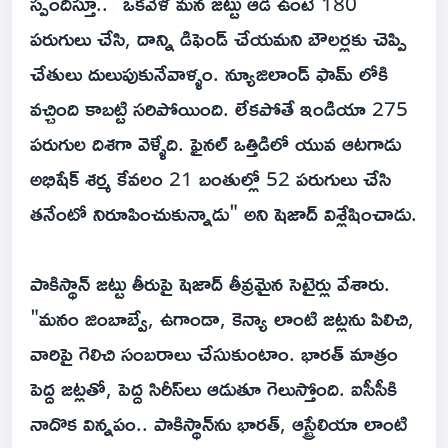
స్పందిస్తూ.. "ఒకవేళ మన జట్టు ఆడి ఉంటే 180
పరుగులు చేసి, దాన్ని డిఫెండ్ చేయమని బౌలర్లకు చెప్పి
చేతులు దులుపుకునేవాళ్ళం. న్యూజిలాండ్ ఫామ్ లోకి
వచ్చింది కాబట్టి సరిపోయింది. లేకపోతే ఇండియా 275
పరుగుల దిశగా వెళ్ళేది. ఫైనల్ ఒత్తిడిలో యువ ఆటగాడు
అభిషేక్ శర్మ కేవలం 21 బంతుల్లో 52 పరుగులు చేసి
తనేంటో నిరూపించుకున్నాడు" అని షెజాద్ విశ్లేషించాడు.
పాకిస్థాన్ జట్టు తీరుపై షెజాద్ తీవ్రమైన సెటైర్లు వేశారు.
"మనం జింబాబ్వే, ఉగాండా, కెన్యా లాంటి జట్లను పిలిచి,
వారిపై గెలిచి సంబరాలు చేసుకుంటాం. భారత్ మాత్రం
పెద్ద జట్లతో, పెద్ద సిరీస్‌లు ఆడుతూ గెలుస్తోంది. ఐసీసీకి
నాదొక విన్నపం.. పాకిస్థాన్‌ను భారత్, ఆస్ట్రేలియా లాంటి