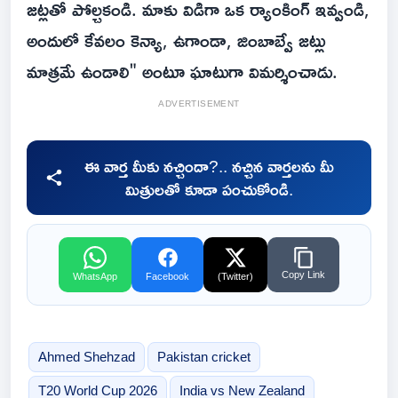
జట్లతో పోల్చకండి. మాకు విడిగా ఒక ర్యాంకింగ్ ఇవ్వండి,
అందులో కేవలం కెన్యా, ఉగాండా, జింబాబ్వే జట్లు
మాత్రమే ఉండాలి" అంటూ ఘాటుగా విమర్శించాడు.
ADVERTISEMENT
ఈ వార్త మీకు నచ్చిందా?.. నచ్చిన వార్తలను మీ
మిత్రులతో కూడా పంచుకోండి.
Copy Link
WhatsApp
Facebook
(Twitter)
Ahmed Shehzad
Pakistan cricket
T20 World Cup 2026
India vs New Zealand