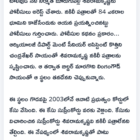
టాలీవుడ్ సినీ నిర్మాత బూరుగుపల్లి శివరామకృష్ణను
పోలీసులు అరెస్ట్ చేశారు. నకిలీ పత్రాలతో 84 ఎకరాల
భూమిని కాజేసేందుకు ఆయన ప్రయత్నించినట్టు
పోలీసులు గుర్తించారు. పోలీసుల కథనం ప్రకారం...
ఆర్కియాలజీ డిపార్ట్ మెంట్ సీనియర్ అసిస్టెంట్ కొత్తిని
చంద్రశేఖర్ సాయంతో శివరామకృష్ణ నకిలీ పత్రాలను
సృష్టించారు. ఆ తర్వాత బిల్డర్ మారగొని లింగంగౌడ్
సాయంతో ఆ స్థలం తనదేనని చెప్పుకున్నారు.
ఈ స్థలం గొడవపై 2003లోనే ఆనాటి ప్రభుత్వం కోర్టులో
కేసు వేసింది. ఈ కేసు సుప్రీంకోర్టు వరకు వెళ్లింది. కేసును
విచారించిన సుప్రీంకోర్టు శివరామకృష్ణవి నకిలీ పత్రాలేనని
తేల్చింది. ఈ నేపథ్యంలో శివరామకృష్ణతో పాటు