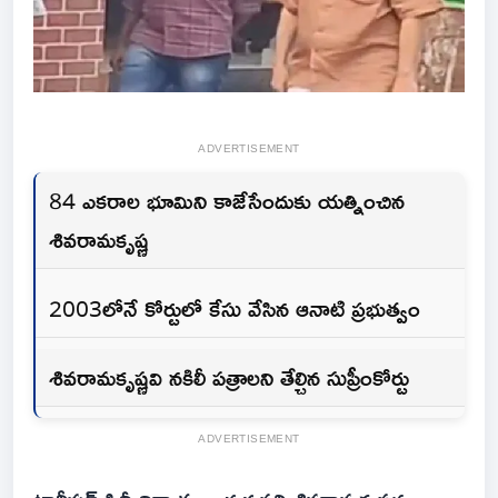
ADVERTISEMENT
84 ఎకరాల భూమిని కాజేసేందుకు యత్నించిన
శివరామకృష్ణ
2003లోనే కోర్టులో కేసు వేసిన ఆనాటి ప్రభుత్వం
శివరామకృష్ణవి నకిలీ పత్రాలని తేల్చిన సుప్రీంకోర్టు
ADVERTISEMENT