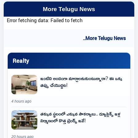
More Telugu News
Error fetching data: Failed to fetch
..More Telugu News
Realty
ఇంటిని అందంగా మార్చాలనుకుంటున్నారా? ఈ ఒక్క
తప్పు చేయొద్దట!
4 hours ago
తక్కువ స్థలంలో ఎక్కువ సౌకర్యాలు.. డ్యూప్లెక్స్ ఇళ్ల
నిర్మాణంలో కొత్త ట్రెండ్స్ ఇవే!
20 hours ago