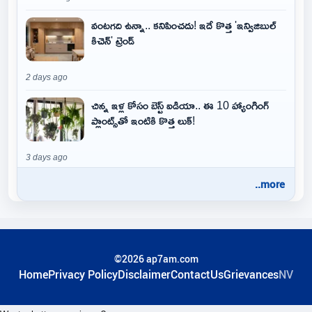
వంటగది ఉన్నా.. కనిపించదు! ఇదే కొత్త 'ఇన్విజిబుల్
కిచెన్' ట్రెండ్
2 days ago
చిన్న ఇళ్ల కోసం బెస్ట్ ఐడియా.. ఈ 10 హ్యాంగింగ్
ప్లాంట్స్‌తో ఇంటికి కొత్త లుక్!
3 days ago
..more
©2026 ap7am.com
Home
Privacy Policy
Disclaimer
ContactUs
Grievances
NV