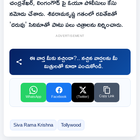
చంద్రశేఖర్, లింగంగౌడ్ పై ఓయూ పోలీసులు కేసు
నమోదు చేశారు. శివరామకృష్ణ గతంలో రవితేజతో
'దరువు' సినిమాతో పాటు పలు చిత్రాలను నిర్మించారు.
ADVERTISEMENT
ఈ వార్త మీకు నచ్చిందా?.. నచ్చిన వార్తలను మీ
మిత్రులతో కూడా పంచుకోండి.
Copy Link
WhatsApp
Facebook
(Twitter)
Siva Rama Krishna
Tollywood