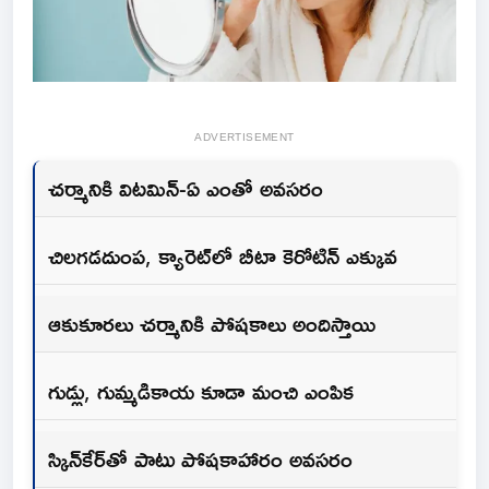
ADVERTISEMENT
చర్మానికి విటమిన్‌-ఏ ఎంతో అవసరం
చిలగడదుంప, క్యారెట్‌లో బీటా కెరోటిన్‌ ఎక్కువ
ఆకుకూరలు చర్మానికి పోషకాలు అందిస్తాయి
గుడ్లు, గుమ్మడికాయ కూడా మంచి ఎంపిక
స్కిన్‌కేర్‌తో పాటు పోషకాహారం అవసరం