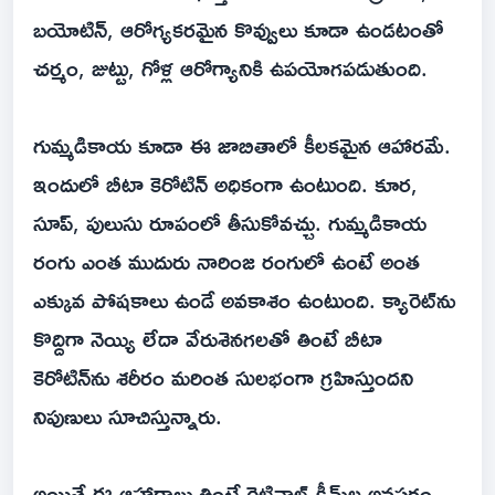
బయోటిన్‌, ఆరోగ్యకరమైన కొవ్వులు కూడా ఉండటంతో
చర్మం, జుట్టు, గోళ్ల ఆరోగ్యానికి ఉపయోగపడుతుంది.
గుమ్మడికాయ కూడా ఈ జాబితాలో కీలకమైన ఆహారమే.
ఇందులో బీటా కెరోటిన్‌ అధికంగా ఉంటుంది. కూర,
సూప్‌, పులుసు రూపంలో తీసుకోవచ్చు. గుమ్మడికాయ
రంగు ఎంత ముదురు నారింజ రంగులో ఉంటే అంత
ఎక్కువ పోషకాలు ఉండే అవకాశం ఉంటుంది. క్యారెట్‌ను
కొద్దిగా నెయ్యి లేదా వేరుశెనగలతో తింటే బీటా
కెరోటిన్‌ను శరీరం మరింత సులభంగా గ్రహిస్తుందని
నిపుణులు సూచిస్తున్నారు.
అయితే ఈ ఆహారాలు తింటే రెటినాల్‌ క్రీమ్‌ల అవసరం