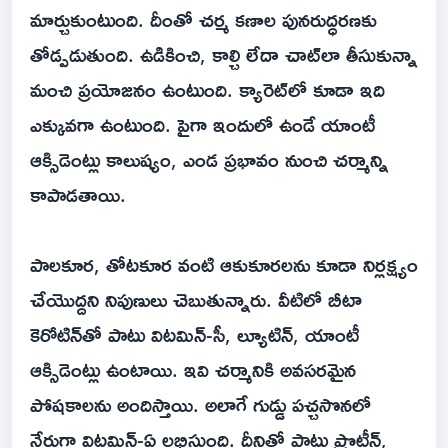
మార్చుకుంటుంది. దీంతో చర్మ కణాల పునరుద్ధరణకు
తోడ్పడుతుంది. ఉడికించి, కాల్చి లేదా చాట్‌లా తీసుకున్నా
మంచి ప్రయోజనం ఉంటుంది. క్యారెట్‌లో కూడా ఇది
ఎక్కువగా ఉంటుంది. పైగా ఇందులో ఉండే యాంటీ
ఆక్సిడెంట్లు కాలుష్యం, ఎండ ప్రభావం నుంచి చర్మాన్ని
కాపాడతాయి.
పాలకూర, తోటకూర వంటి ఆకుకూరలను కూడా నిర్లక్ష్యం
చేయొద్దని నిపుణులు చెబుతున్నారు. వీటిలో బీటా
కెరోటిన్‌తో పాటు విటమిన్‌-సీ, ల్యూటిన్‌, యాంటీ
ఆక్సిడెంట్లు ఉంటాయి. ఇవి చర్మానికి అవసరమైన
పోషకాలను అందిస్తాయి. అలాగే గుడ్డు పచ్చసొనలో
నేరుగా విటమిన్‌-ఏ లభిస్తుంది. దీనితో పాటు ప్రొటీన్‌,