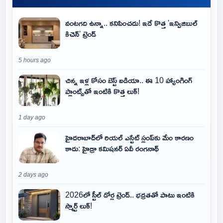
వంటగది ఉన్నా.. కనిపించదు! ఇదే కొత్త 'ఇన్విజిబుల్
కిచెన్' ట్రెండ్
5 hours ago
చిన్న ఇళ్ల కోసం బెస్ట్ ఐడియా.. ఈ 10 హ్యాంగింగ్
ప్లాంట్స్‌తో ఇంటికి కొత్త లుక్!
1 day ago
హైదరాబాద్‌లో రియల్ ఎస్టేట్ స్లంప్‌కు మేం కారణం
కాదు: హైడ్రా కమిషనర్ ఏవీ రంగనాథ్
2 days ago
2026లో స్టీల్ డోర్ల ట్రెండ్.. భద్రతతో పాటు ఇంటికి
స్మార్ట్ లుక్!