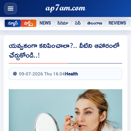
న్యూస్
షార్ట్స్
NEWS
సినిమా
ఏపీ
తెలంగాణ
REVIEWS
యవ్వనంగా కనిపించాలా?.. వీటిని ఆహారంలో
చేర్చుకోండి..!
09-07-2026 Thu 16:04
Health