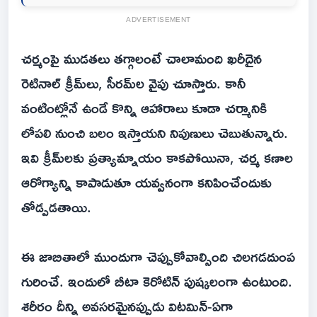
ADVERTISEMENT
చర్మంపై ముడతలు తగ్గాలంటే చాలామంది ఖరీదైన
రెటినాల్‌ క్రీమ్‌లు, సీరమ్‌ల వైపు చూస్తారు. కానీ
వంటింట్లోనే ఉండే కొన్ని ఆహారాలు కూడా చర్మానికి
లోపలి నుంచి బలం ఇస్తాయని నిపుణులు చెబుతున్నారు.
ఇవి క్రీమ్‌లకు ప్రత్యామ్నాయం కాకపోయినా, చర్మ కణాల
ఆరోగ్యాన్ని కాపాడుతూ యవ్వనంగా కనిపించేందుకు
తోడ్పడతాయి.
ఈ జాబితాలో ముందుగా చెప్పుకోవాల్సింది చిలగడదుంప
గురించే. ఇందులో బీటా కెరోటిన్‌ పుష్కలంగా ఉంటుంది.
శరీరం దీన్ని అవసరమైనప్పుడు విటమిన్‌-ఏగా