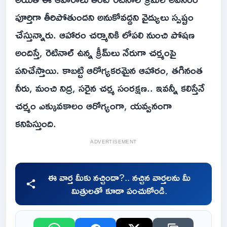
పూర్తిగా తీరిపోతుందని అనుకోవద్దని వైద్యులు స్పష్టం
చేస్తున్నారు. ఆహారం చర్మానికి లోపలి నుంచి పోషణ
అందిస్తే, రెటినాల్‌ ఉన్న క్రీమ్‌లు నేరుగా చర్మంపై
పనిచేస్తాయి. కాబట్టి ఆరోగ్యకరమైన ఆహారం, తగినంత
నీరు, మంచి నిద్ర, సరైన చర్మ సంరక్షణ.. ఇవన్నీ కలిస్తేనే
చర్మం ఎక్కువకాలం ఆరోగ్యంగా, యవ్వనంగా
కనిపిస్తుంది.
ADVERTISEMENT
ఈ వార్త మీకు నచ్చిందా?.. నచ్చిన వార్తలను మీ
మిత్రులతో కూడా పంచుకోండి.