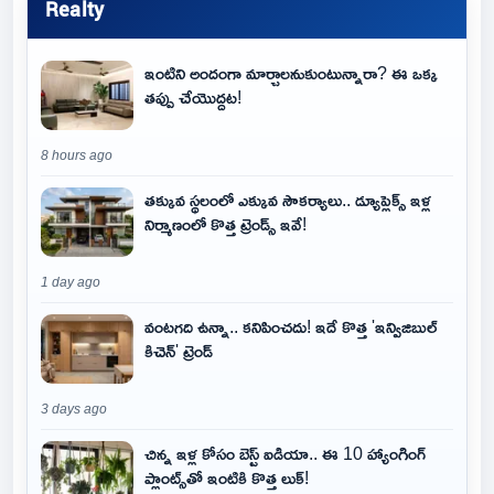
Realty
ఇంటిని అందంగా మార్చాలనుకుంటున్నారా? ఈ ఒక్క
తప్పు చేయొద్దట!
8 hours ago
తక్కువ స్థలంలో ఎక్కువ సౌకర్యాలు.. డ్యూప్లెక్స్ ఇళ్ల
నిర్మాణంలో కొత్త ట్రెండ్స్ ఇవే!
1 day ago
వంటగది ఉన్నా.. కనిపించదు! ఇదే కొత్త 'ఇన్విజిబుల్
కిచెన్' ట్రెండ్
3 days ago
చిన్న ఇళ్ల కోసం బెస్ట్ ఐడియా.. ఈ 10 హ్యాంగింగ్
ప్లాంట్స్‌తో ఇంటికి కొత్త లుక్!