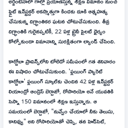
అర్జెంటీనాలో గాల్లో ప్రయాణిస్తున్న శిక్షణ విమానం నుంచి
ఫ్లైట్ ఇన్‌స్ట్రక్టర్ అకస్మాత్తుగా కిందకు దూకి ఆత్మహత్య
చేసుకున్న దిగ్భ్రాంతికర ఘటన చోటుచేసుకుంది. తీవ్ర
దిగ్భ్రాంతికి గురైనప్పటికీ, 22 ఏళ్ల ట్రైనీ పైలట్ ధైర్యం
కోల్పోకుండా విమానాన్ని సురక్షితంగా ల్యాండ్ చేసింది.
కార్డోబా ప్రావిన్స్‌లోని టోలెడో సమీపంలో గత శనివారం
ఈ విషాదం చోటుచేసుకుంది. 'ఫ్లయింగ్ ప్యారెట్
కార్డోబా' ఫ్లయింగ్ స్కూల్‌కు చెందిన 42 ఏళ్ల ఇన్‌స్ట్రక్టర్
లియాండ్రో ఆండ్రెస్ బెర్టాజో, రోసారియో అనే యువతికి
సెస్నా 150 విమానంలో శిక్షణ ఇస్తున్నారు. ఆ
సమయంలో బెర్టాజో, "నువ్వేం చేయాలో నీకు తెలుసు,
కానివ్వు" అని రోసారియోతో చెప్పి, తన హెడ్‌సెట్,