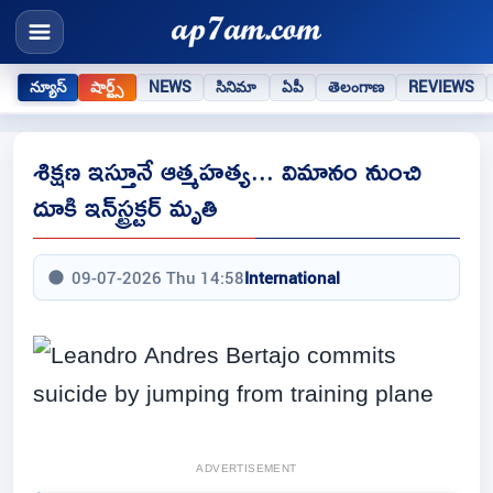
న్యూస్
షార్ట్స్
NEWS
సినిమా
ఏపీ
తెలంగాణ
REVIEWS
శిక్షణ ఇస్తూనే ఆత్మహత్య... విమానం నుంచి
దూకి ఇన్‌స్ట్రక్టర్ మృతి
09-07-2026 Thu 14:58
International
ADVERTISEMENT