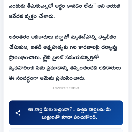
ఎందుకు తీసుకున్నాడో అర్థం కావడం లేదు" అని ఆయన
ఆవేదన వ్యక్తం చేశారు.
అనంతరం అధికారులు బెర్టాజో మృతదేహాన్ని స్వాధీనం
చేసుకుని, అతడి ఆత్మహత్యకు గల కారణాలపై దర్యాప్తు
ప్రారంభించారు. ట్రైనీ పైలట్ సమయస్ఫూర్తితో
వ్యవహరించి పెను ప్రమాదాన్ని తప్పించిందని అధికారులు
ఈ సందర్భంగా ఆమెను ప్రశంసించారు.
ADVERTISEMENT
ఈ వార్త మీకు నచ్చిందా?.. నచ్చిన వార్తలను మీ
మిత్రులతో కూడా పంచుకోండి.