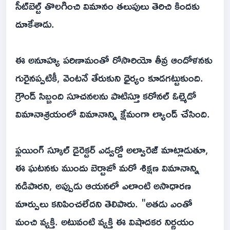
సీట్‌బెల్ట్ తొలగించి విమానం తలుపులు తెరిచి కిందకు
దూకేశాడు.
ఈ అనూహ్య పరిణామంతో రోసారియో తీవ్ర ఆందోళనకు
గురైనప్పటికీ, వెంటనే తేరుకుని ధైర్యం కూడగట్టుకుంది.
గ్రౌండ్ సిబ్బంది సూచనలను పాటిస్తూ కరోనల్ ఓల్మెడో
విమానాశ్రయంలో విమానాన్ని క్షేమంగా ల్యాండ్ చేసింది.
ఫ్లయింగ్ స్కూల్ డైరెక్టర్ ఎడ్వర్డో అల్వారెజ్ మాట్లాడుతూ,
ఈ ఘటనకు ముందు బెర్టాజో మరో శిక్షణ విమానాన్ని
నడిపారని, అప్పుడు ఆయనలో ఎలాంటి అసాధారణ
మార్పులు కనిపించలేదని తెలిపారు. "అతడు ఎంతో
మంచి వ్యక్తి. అటువంటి వ్యక్తి ఈ విషాదకర నిర్ణయం