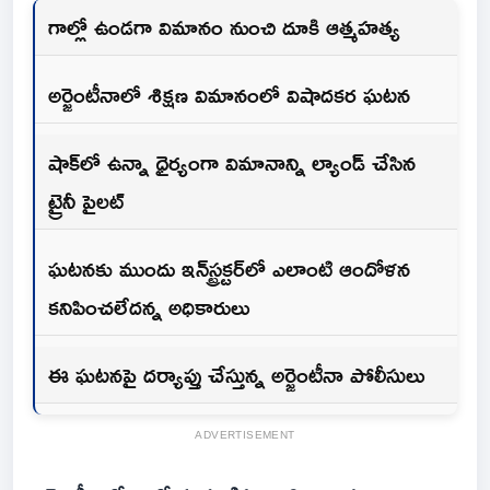
గాల్లో ఉండగా విమానం నుంచి దూకి ఆత్మహత్య
అర్జెంటీనాలో శిక్షణ విమానంలో విషాదకర ఘటన
షాక్‌లో ఉన్నా ధైర్యంగా విమానాన్ని ల్యాండ్ చేసిన
ట్రైనీ పైలట్
ఘటనకు ముందు ఇన్‌స్ట్రక్టర్‌లో ఎలాంటి ఆందోళన
కనిపించలేదన్న అధికారులు
ఈ ఘటనపై దర్యాప్తు చేస్తున్న అర్జెంటీనా పోలీసులు
ADVERTISEMENT