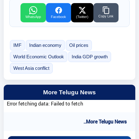
Copy Link
WhatsApp
Facebook
(Twitter)
IMF
Indian economy
Oil prices
World Economic Outlook
India GDP growth
West Asia conflict
More Telugu News
Error fetching data: Failed to fetch
..More Telugu News