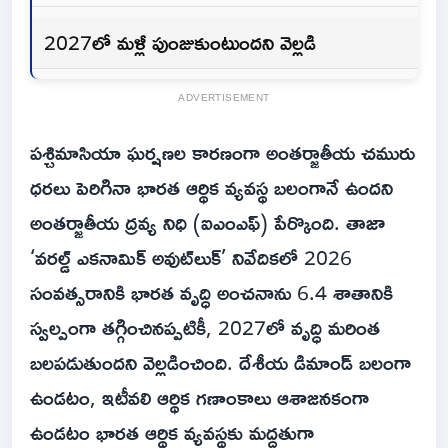
2027లో మళ్లీ పుంజుకుంటుందని వెల్లడి
ADVERTISEMENT
పశ్చిమాసియా ఘర్షణల కారణంగా అంతర్జాతీయ చమురు
ధరలు పెరిగినా భారత ఆర్థిక వ్యవస్థ బలంగానే ఉందని
అంతర్జాతీయ ద్రవ్య నిధి (ఐఎంఎఫ్‌) పేర్కొంది. తాజా
‘వరల్డ్ ఎకనామిక్ అవుట్‌లుక్’ నివేదికలో 2026
సంవత్సరానికి భారత వృద్ధి అంచనాను 6.4 శాతానికి
స్వల్పంగా తగ్గించినప్పటికీ, 2027లో వృద్ధి మరింత
బలపడుతుందని వెల్లడించింది. దేశీయ డిమాండ్‌ బలంగా
ఉండటం, ఇటీవలి ఆర్థిక గణాంకాలు ఆశాజనకంగా
ఉండటం భారత ఆర్థిక వ్యవస్థకు మద్దతుగా