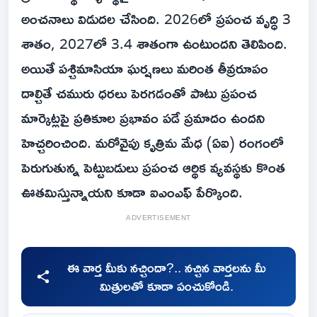
అంచనాలు విడుదల చేసింది. 2026లో ప్రపంచ వృద్ధి 3
శాతం, 2027లో 3.4 శాతంగా ఉంటుందని తెలిపింది.
అయితే పశ్చిమాసియా ఘర్షణలు మరింత తీవ్రరూపం
దాల్చితే చమురు ధరలు పెరగడంతో పాటు ప్రపంచ
మార్కెట్లపై ప్రతికూల ప్రభావం పడే ప్రమాదం ఉందని
హెచ్చరించింది. మరోవైపు కృత్రిమ మేధ (ఏఐ) రంగంలో
పెరుగుతున్న పెట్టుబడులు ప్రపంచ ఆర్థిక వ్యవస్థకు కొంత
ఊతమిస్తున్నాయని కూడా ఐఎంఎఫ్‌ పేర్కొంది.
ADVERTISEMENT
ఈ వార్త మీకు నచ్చిందా?.. నచ్చిన వార్తలను మీ
మిత్రులతో కూడా పంచుకోండి.