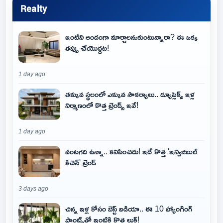
Realty
ఇంటిని అందంగా మార్చాలనుకుంటున్నారా? ఈ ఒక్క
తప్పు చేయొద్దట!
1 day ago
తక్కువ స్థలంలో ఎక్కువ సౌకర్యాలు.. డ్యూప్లెక్స్ ఇళ్ల
నిర్మాణంలో కొత్త ట్రెండ్స్ ఇవే!
1 day ago
వంటగది ఉన్నా.. కనిపించదు! ఇదే కొత్త 'ఇన్విజిబుల్
కిచెన్' ట్రెండ్
3 days ago
చిన్న ఇళ్ల కోసం బెస్ట్ ఐడియా.. ఈ 10 హ్యాంగింగ్
ప్లాంట్స్‌తో ఇంటికి కొత్త లుక్!