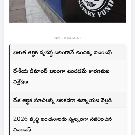
ADVERTISEMENT
భారత ఆర్థిక వ్యవస్థ బలంగానే ఉందన్న ఐఎంఎఫ్‌
దేశీయ డిమాండ్‌ బలంగా ఉండడమే కారణమని
విశ్లేషణ
దేశ ఆర్థిక సూచీలన్నీ నిలకడగా ఉన్నాయని వెల్లడి
2026 వృద్ధి అంచనాలను స్వల్పంగా సవరించిన
ఐఎంఎఫ్‌