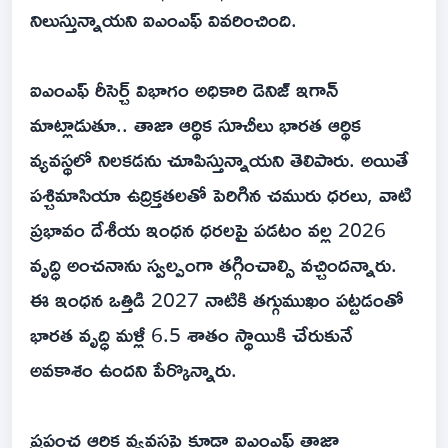
నిలుస్తున్నాయని ఐఎంఎఫ్‌ వివరించింది.
ఐఎంఎఫ్‌ రీసెర్చ్‌ విభాగం అధికారి డెనిజ్‌ ఇగాన్‌
మాట్లాడుతూ.. తాజా ఆర్థిక సూచీలు భారత ఆర్థిక
వ్యవస్థలో నిలకడను చూపిస్తున్నాయని తెలిపారు. అయితే
పశ్చిమాసియా ఉద్రిక్తతలతో పెరిగిన చమురు ధరలు, వాటి
ప్రభావం దేశీయ ఇంధన ధరలపై పడటం వల్ల 2026
వృద్ధి అంచనాను స్వల్పంగా తగ్గించాల్సి వచ్చిందన్నారు.
ఈ ఇంధన ఒత్తిడి 2027 నాటికి తగ్గుముఖం పట్టడంతో
భారత వృద్ధి మళ్లీ 6.5 శాతం స్థాయికి చేరుకునే
అవకాశం ఉందని పేర్కొన్నారు.
ప్రపంచ ఆర్థిక వ్యవస్థపై కూడా ఐఎంఎఫ్‌ తాజా