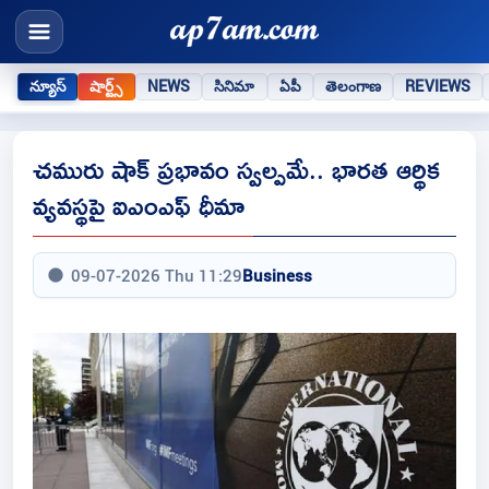
న్యూస్
షార్ట్స్
NEWS
సినిమా
ఏపీ
తెలంగాణ
REVIEWS
చమురు షాక్‌ ప్రభావం స్వల్పమే.. భారత ఆర్థిక
వ్యవస్థపై ఐఎంఎఫ్‌ ధీమా
09-07-2026 Thu 11:29
Business